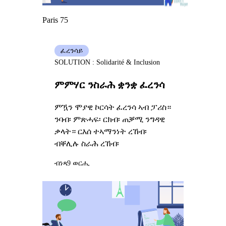
Paris 75
ፈረንሳይ
SOLUTION : Solidarité & Inclusion
ምምሃር ንስራሕ ቋንቋ ፈረንሳ
ምዃን ሞያዊ ኮርሳት ፈረንሳ ኣብ ፓሪስ።
ንባብ፡ ምጽሓፍ፡ ርክብ፡ ጠቓሚ ንግዳዊ
ቃላት። ርእሰ ተኣማንነት ረኸብ፡
ብቐሊሉ ስራሕ ረኸብ፡
ብነጻ
9 ወርሒ