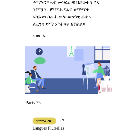
ተማሃር። ኣብ መዓልታዊ ህይወትካ ናጻ
ንምዃን ፡ ምምሕዳራዊ ዕማማት
ኣካይድ፡ ስራሕ ድለ፡ ወግዓዊ ፈተና
ፈረንሳ ድማ ምሕላፍ ዘኽእል።
3 ወርሒ
Paris 75
ምምሕዳር
+2
Langues Plurielles