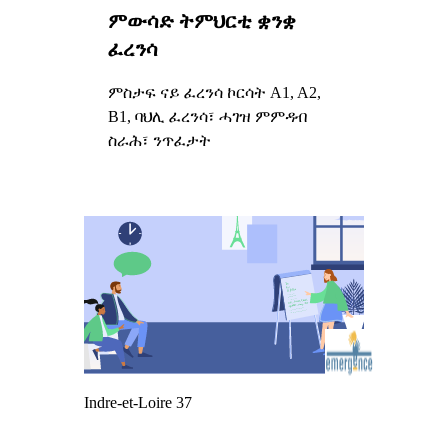
ምውሳድ ትምህርቲ ቋንቋ
ፈረንሳ
ምስታፍ ናይ ፈረንሳ ኮርሳት A1, A2,
B1, ባህሊ ፈረንሳ፣ ሓገዝ ምምዳብ
ስራሕ፣ ንጥፈታት
Indre-et-Loire 37