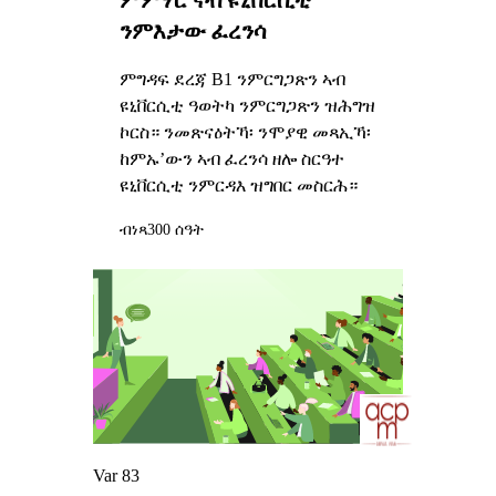
ንምእታው ፈረንሳ
ምግዳፍ ደረጃ B1 ንምርግጋጽን ኣብ
ዩኒቨርሲቲ ዓወትካ ንምርግጋጽን ዝሕግዝ
ኮርስ። ንመጽናዕትኻ፡ ንሞያዊ መጻኢኻ፡
ከምኡ’ውን ኣብ ፈረንሳ ዘሎ ስርዓተ
ዩኒቨርሲቲ ንምርዳእ ዝግበር መስርሕ።
ብነጻ
300 ሰዓት
Var 83