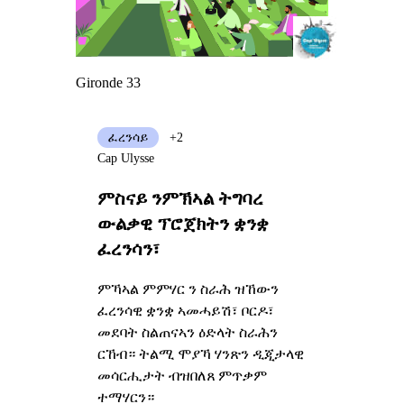
Gironde 33
ፈረንሳይ
+2
Cap Ulysse
ምስናይ ንምኽኣል ትግባረ
ውልቃዊ ፕሮጀክትን ቋንቋ
ፈረንሳን፣
ምኻኣል ምምሃር ን ስራሕ ዝኸውን
ፈረንሳዊ ቋንቋ ኣመሓይሽ፣ ቦርዶ፣
መደባት ስልጠናኣን ዕድላት ስራሕን
ርኸብ። ትልሚ ሞያኻ ሃንጽን ዲጂታላዊ
መሳርሒታት ብዝበለጸ ምጥቃም
ተማሃርን።