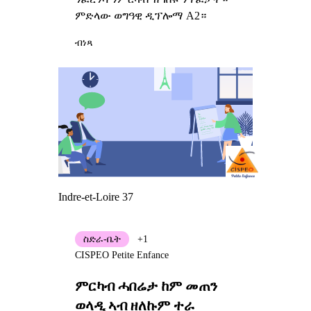
ምድላው ወግዓዊ ዲፕሎማ A2።
ብነጻ
Indre-et-Loire 37
ስድራ-ቤት
+1
CISPEO Petite Enfance
ምርካብ ሓበሬታ ከም መጠን
ወላዲ ኣብ ዘለኩም ተራ