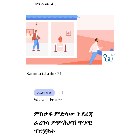
ብነጻ
6 ወርሒ
Saône-et-Loire 71
ፈረንሳይ
+1
Weavers France
ምስታፍ ምድላው ን ደረጃ
ፈረንሳ ምምሕያሽ ሞያዊ
ፕሮጀክት