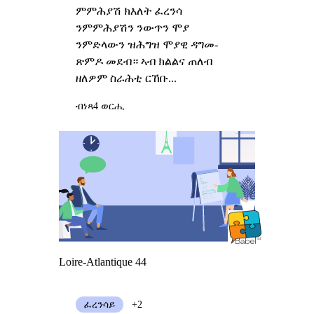
ምምሕያሽ ክእለት ፈረንሳ
ንምምሕያሽን ንውጥን ሞያ
ንምድላውን ዝሕግዝ ሞያዊ ዳግመ-
ጽምዶ መደብ። ኣብ ክልልና ጠለብ
ዘለዎም ስራሕቲ ርኸቡ...
ብነጻ
4 ወርሒ
Loire-Atlantique 44
ፈረንሳይ
+2