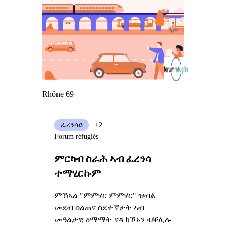
Rhône 69
ፈረንሳይ
+2
Forum réfugiés
ምርካብ ስራሕ ኣብ ፈረንሳ
ተማሂርኩም
ምኽኣል "ምምሃር ምምሃር" ዝብል
መደብ ስልጠና ስደተኛታት ኣብ
መዓልታዊ ዕማማት ናጻ ክኾኑን ብቐሊሉ