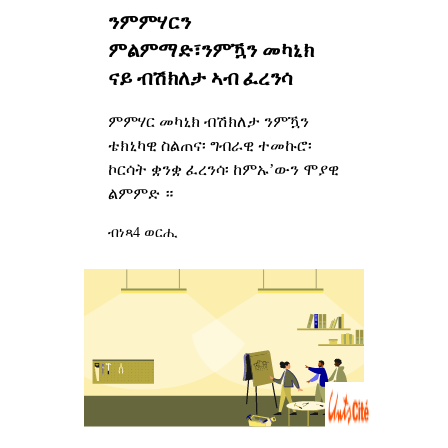
ንምምሃርን
ምልምማድ፣ንምዃን መካኒክ
ናይ ብሽክለታ ኣብ ፈረንሳ
ምምሃር መካኒክ ብሽክለታ ንምዃን
ቴክኒካዊ ስልጠና፡ ግብራዊ ተመኩሮ፡
ኮርሳት ቋንቋ ፈረንሳ፡ ከምኡ’ውን ሞያዊ
ልምምድ ።
ብነጻ
4 ወርሒ