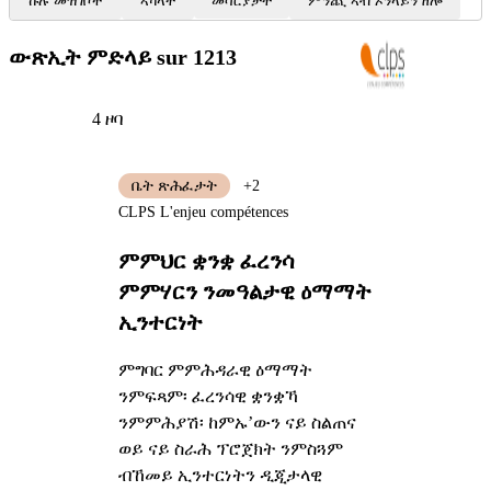
ኩሉ መዝገቦች
ኣካላት
መሳርያታት
ምንጪ ኣብ ኦንላይን ዘሎ
ውጽኢት ምድላይ
sur 1213
4 ዞባ
ቤት ጽሕፈታት
+2
CLPS L'enjeu compétences
ምምህር ቋንቋ ፈረንሳ
ምምሃርን ንመዓልታዊ ዕማማት
ኢንተርነት
ምግባር ምምሕዳራዊ ዕማማት
ንምፍጻም፡ ፈረንሳዊ ቋንቋኻ
ንምምሕያሽ፡ ከምኡ’ውን ናይ ስልጠና
ወይ ናይ ስራሕ ፕሮጀክት ንምስጓም
ብኸመይ ኢንተርነትን ዲጂታላዊ