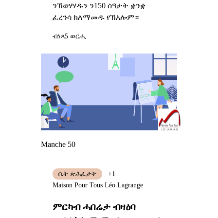
ንኽወሃሃዱን ን150 ሰዓታት ቋንቋ
ፈረንሳ ክለማመዱ የኽእሎም።
ብነጻ
5 ወርሒ
Manche 50
ቤት ጽሕፈታት
+1
Maison Pour Tous Léo Lagrange
ምርካብ ሓበሬታ ብዛዕባ