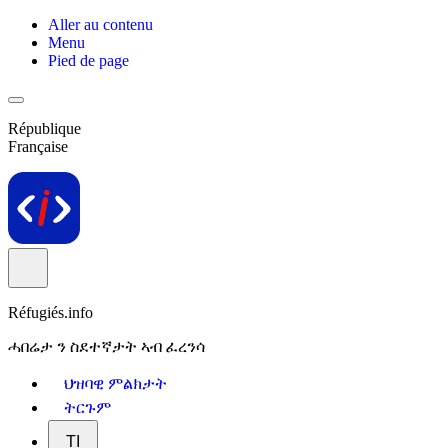
Aller au contenu
Menu
Pied de page
République
Française
Réfugiés.info
ሓበሬታ ን ስደተኛታት ኣብ ፈረንሳ
ህዝባዊ ምልክታት
ትርጉም
TI