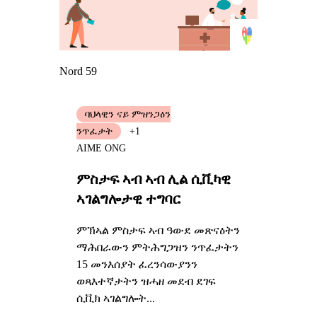
Nord 59
ባህላዊን ናይ ምዝንጋዕን
ንጥፈታት
+1
AIME ONG
ምስታፍ ኣብ ኣብ ሊል ሲቪካዊ
ኣገልግሎታዊ ተግባር
ምኽኣል ምስታፍ ኣብ ዓውደ መጽናዕትን
ማሕበራውን ምትሕግጋዝን ንጥፈታትን
15 መንእሰያት ፈረንሳውያንን
ወጻእተኛታትን ዝሓዘ መደብ ደገፍ
ሲቪክ ኣገልግሎት...