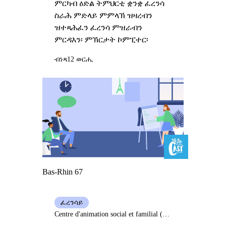
ምርካብ ዕድል ትምህርቲ ቋንቋ ፈረንሳ
ስራሕ ምድላይ ምምላኽ ዝዛረብን
ዝተጻሕፈን ፈረንሳ ምዝራብን
ምርዳእን፡ ምኽርታት ኮምፒተር፡
ብነጻ
12 ወርሒ
Bas-Rhin 67
ፈረንሳይ
Centre d'animation social et familial (Casf) Bischwiller