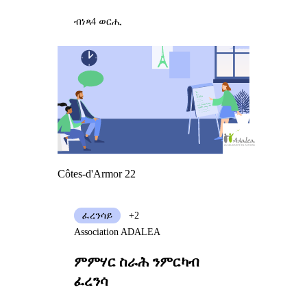
ብነጻ
4 ወርሒ
Côtes-d'Armor 22
ፈረንሳይ
+2
Association ADALEA
ምምሃር ስራሕ ንምርካብ
ፈረንሳ