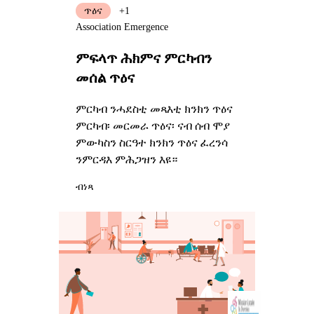
ጥዕና
+1
Association Emergence
ምፍላጥ ሕክምና ምርካብን
መሰል ጥዕና
ምርካብ ንሓደስቲ መጻእቲ ክንክን ጥዕና
ምርካብ፡ መርመራ ጥዕና፡ ናብ ሰብ ሞያ
ምውካስን ስርዓተ ክንክን ጥዕና ፈረንሳ
ንምርዳእ ምሕጋዝን እዩ።
ብነጻ