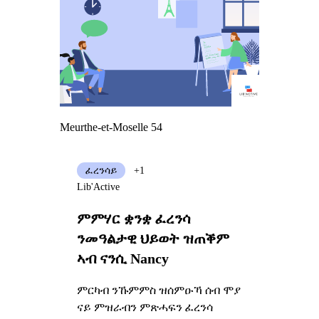
Meurthe-et-Moselle 54
ፈረንሳይ
+1
Lib'Active
ምምሃር ቋንቋ ፈረንሳ
ንመዓልታዊ ህይወት ዝጠቕም
ኣብ ናንሲ Nancy
ምርካብ ንኹምምስ ዝሰምዑኻ ሰብ ሞያ
ናይ ምዝራብን ምጽሓፍን ፈረንሳ