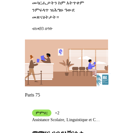
መሳርሒታትን ከም እትጥቀም
ንምፍላጥ ዝሕግዙ ዓውደ
መጽናዕትታት።
ብነጻ
93 ሰዓት
Paris 75
ምምሃር
+2
Assistance Scolaire, Linguistique et Culturelle
ምምሃር ናብ ዩኒቨርሲቲ