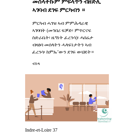
መሰላትኩም ምፍላጥን ብዘድሊ
ኣገባብ ደገፍ ምርካብን ።
ምርካብ ሓገዝ ኣብ ምምሕዳራዊ
ኣገባባት (መንበሪ ፍቓድ፡ ምጥርናፍ
ስድራቤት፡ ዜግነት ፈረንሳ)፡ ሓበሬታ
ብዛዕባ መሰላትን ሓላፍነታትን ኣብ
ፈረንሳ፡ ከምኡ’ውን ደገፍ ውህደት።
ብነጻ
Indre-et-Loire 37