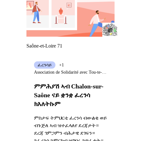
Saône-et-Loire 71
ፈረንሳይ
+1
Association de Solidarité avec Tou-te-s les Immigré-e-s
ምምሕያሽ ኣብ Chalon-sur-
Saône ናይ ቋንቋ ፈረንሳ
ክእለትኩም
ምስታፍ ትምህርቲ ፈረንሳ ብውልቂ ወይ
ብጉጅለ ኣብ ዝተፈላለየ ደረጃታት።
ደረጃ ገምጋምን ብሕታዊ ደገፍን።
ንፈረንሳ ንምርካብ ዝግበሩ ንጥፈታት።