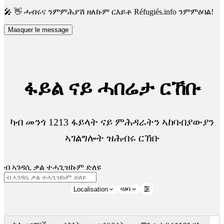
🎤 👋 ሓብሩና ንምምሕያሽ ዘለኩም ርእይቶ Réfugiés.info ንምምዕባል!
Masquer le message
ፋይል ናይ ሓበሬታ ርኸቡ
ካብ መንጎ 1213 ፋይላት ናይ ምሕዳራትን ኣከባብያውያን
ኣገልግሎት ዝሕብሩ ርኸቡ
ብ ኣገዳሲ ቃል ተሓጊዝኩም ድለዩ
ዛዕባ
Localisation