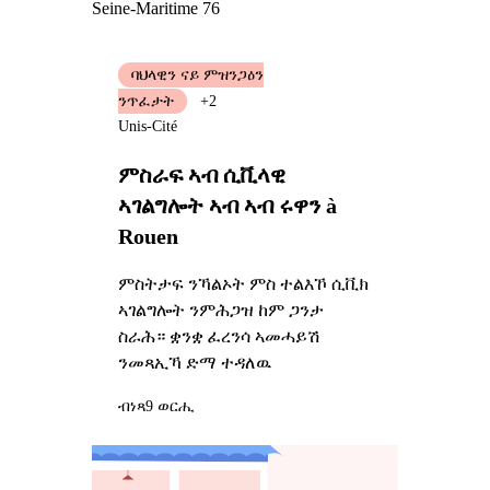
Seine-Maritime 76
ባህላዊን ናይ ምዝንጋዕን
ንጥፈታት
+2
Unis-Cité
ምስራፍ ኣብ ሲቪላዊ
ኣገልግሎት ኣብ ኣብ ሩዋን à
Rouen
ምስትታፍ ንኻልኦት ምስ ተልእኾ ሲቪክ
ኣገልግሎት ንምሕጋዝ ከም ጋንታ
ስራሕ። ቋንቋ ፈረንሳ ኣመሓይሽ
ንመጻኢኻ ድማ ተዳለዉ
ብነጻ
9 ወርሒ