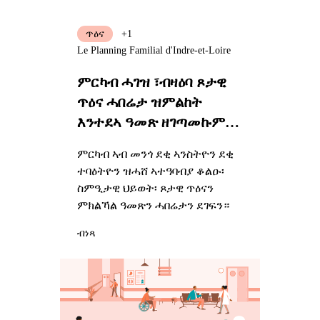
ጥዕና
+1
Le Planning Familial d'Indre-et-Loire
ምርካብ ሓገዝ ፣ብዛዕባ ጾታዊ
ጥዕና ሓበሬታ ዝምልከት
እንተደኣ ዓመጽ ዘገጣመኩም
ምስ እትኾኑ
ምርካብ ኣብ መንጎ ደቂ ኣንስትዮን ደቂ
ተባዕትዮን ዝሓሸ ኣተዓባብያ ቆልዑ፡
ስምዒታዊ ህይወት፡ ጾታዊ ጥዕናን
ምክልኻል ዓመጽን ሓበሬታን ደገፍን።
ብነጻ