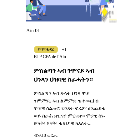
Ain 01
ምምሕዳር
+1
BTP CFA de l'Ain
ምስልጣን ኣብ ንሞናይ ኣብ
ህንጻን ህዝባዊ ስራሓትን።
ምስልጣን ኣብ ጽላት ህንጻ ሞያ
ንምምሃር ኣብ ልምምድ ዝተመርኮሰ
ሞያዊ ስልጠና: ህንጸት ፍሬም ዕንጨይቲ
ወይ ስራሕ ጽርግያ ምህናጽ። ሞያዊ ስነ-
ቓላት፡ ኮዳት፡ ቴክኒካዊ ክእለት...
ብነጻ
10 ወርሒ