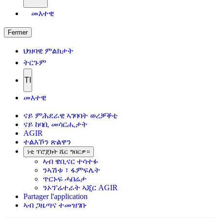
መእተዊ
Fermer
ህዝባዊ ምልክታት
ትርጉም
TI
መእተዊ
ናይ ምሕደራዊ ኣገባባት ወረቓቕቲ
ናይ ከባቢ መሳርሒታት
AGIR
ተልእኾን ጽልዋን
ነቲ ፕሮጀክት ሼር ግበርዎ።
ኣብ ዌቢናር ተሳተፉ
ንኣሽቱ ፣ ፋምፍሌት
ጥርኑፍ ሓበሬታ
ንኦፕሬተራት ኣጂር AGIR
Partager l'application
ኣብ ጋዜጣና ተመዝገቡ