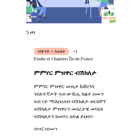
5 ዞባ
ብቅዓት = ክእለት
+1
Etudes et Chantiers Île-de-France
ምምሃር ምዝዋር ብሽክለታ
ምምሃር ምዝዋር ሙዚቃ InReVe
ንስደተኛታት ኣብ ውሽጢ ክልተ ሰሙን
ኣብ ናይ ማሕበረሰብ ብሽክለታ ወርክሾፕ
ብሽክለታ ምዝዋርን መሰረታዊ መካኒክ
ብሽክለታን ክመሃሩ ዕድል ይህብ።
ብነጻ
2 ስሰሙን