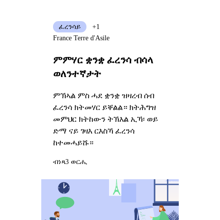
ፈረንሳይ
+1
France Terre d'Asile
ምምሃር ቋንቋ ፈረንሳ ብሳላ
ወለንተኛታት
ምኽኣል ምስ ሓደ ቋንቋ ዝዛረብ ሰብ
ፈረንሳ ክትመሃር ይቐልል። ክትሕግዝ
መምህር ክትከውን ትኽእል ኢኻ፡ ወይ
ድማ ናይ ገዛእ ርእስኻ ፈረንሳ
ከተመሓይሹ።
ብነጻ
3 ወርሒ