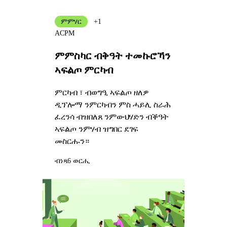
ምምሃር
+1
ACPM
ምምስካር ብቅዓት ተመኩሮኻን
ኣፍልጦ ምርካብ
ምርካብ ፣ ብወግዒ ኣፍልጦ ዘለዎ
ዲፕሎማ ንምርካብን ምስ ሓይሊ ስራሕ
ፈረንሳ ብዝበለጸ ንምውህሃድን ብቕዓት
ኣፍልጦ ንምሃብ ዝግበር ደገፍ
መስርሑን።
ብነጻ
6 ወርሒ