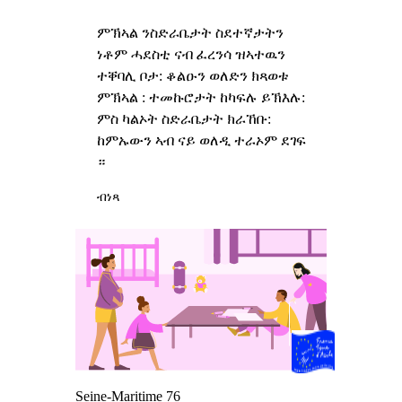
ምኽኣል ንስድራቤታት ስደተኛታትን
ነቶም ሓደስቲ ናብ ፈረንሳ ዝኣተዉን
ተቐባሊ ቦታ: ቆልዑን ወለድን ክጻወቱ
ምኽኣል : ተመኩሮታት ከካፍሉ ይኽእሉ:
ምስ ካልኦት ስድራቤታት ክራኸቡ:
ከምኡውን ኣብ ናይ ወለዲ ተራኦም ደገፍ
።
ብነጻ
Seine-Maritime 76