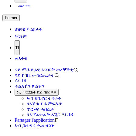
መእተዊ
Fermer
ህዝባዊ ምልክታት
ትርጉም
TI
መእተዊ
ናይ ምሕደራዊ ኣገባባት ወረቓቕቲ
ናይ ከባቢ መሳርሒታት
AGIR
ተልእኾን ጽልዋን
ነቲ ፕሮጀክት ሼር ግበርዎ።
ኣብ ዌቢናር ተሳተፉ
ንኣሽቱ ፣ ፋምፍሌት
ጥርኑፍ ሓበሬታ
ንኦፕሬተራት ኣጂር AGIR
Partager l'application
ኣብ ጋዜጣና ተመዝገቡ