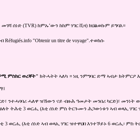
መገሻ ሰነድ (TVR) ከምኡ’ውን ከከም ሃገር ቪዛ) ክህልወኩም ይግባእ።
Réfugiés.info
"Obtenir un titre de voyage".
ተወከሱ
ቕሚ ምስክር ወረቐት"
ክትሓትት ኣለካ ። ነዚ ንምግባር ድማ ኣብታ ክትምርዖ እ
ማ፤
ካርድ፣ ንተሓባባሪ ሓለዋ ዝኸውን ናይ ብዙሕ ዓመታት መንበሪ ካርድ)፣ መንነት 
ለት ትሕቲ 3 ወርሒ (እቲ ሰነድ ምስ ትርጉሙን ሕጋውነቱን ኣብ ወጻኢ ሃገር 
ቲ 3 ወርሒ (እቲ ሰነድ ኣብ ወጻኢ ሃገር ዝተዋህበ እንተኾይኑ 6 ወርሒ፡ ምስ