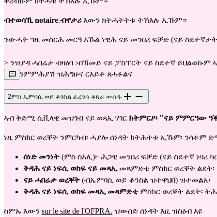
ቀሪብኩም ክትሓቱ ትኽእሉ ኢኹም።
ብተወሳኺ notaire
.
ብኖታሪ
እውን ክትሓትትቱ ትኽእሉ ኢኹም።
ንውሓት ግዜ መስርሕ መርዓ እኹል ነዊሕ ናይ መንበሪ ፍቓድ (ናይ ስደተኛታት 
> ንዝያዳ ሓበሬታ ብዛዕባ :ብኸመይ ናይ ፓስፕርት ናይ ስደተኛ ይህልወኩም ኣብ 
ንምምሕያሽ ዝሕግዙና ርእይቶ ጸሓፉልና
2
ምስ ኤምባሲ ወይ ቆንስል ፈረንሳ ቆጸራ ውሰዱ
ኣብ ቅድሚ ሲቪላዊ መዝገብ ናይ ወጻኢ ሃገር
ክትምርዖ፡ "ናይ ምምርዓው ዓ
ነዚ ምስክር ወረቐት ንምርካብ፡ ሓያሎ ሰነዳት ክትሕተቱ ኢኹም፡ ንሳቶም ድ
ሰነድ መንነት
(ምስ ስእሊ)፦ ሕጋዊ መንበሪ ፍቓድ (ናይ ስደተኛ ነባሪ 
ቅዳሕ ናይ ነፍሲ ወከፍ ናይ መጻኢ
መጻምድቲ ምስክር ወረቐት ልደት፡ ዕ
ናይ ሓበሬታ ወረቐት
(ብኤምባሲ ወይ ቆንስል ዝተዋህበ) ​​ዝተመልአ፤
ቅዳሕ ናይ ነፍሲ ወከፍ መጻኢ መጻምድቲ
ምስክር ወረቐት ልደት፡ ትሕ
ከምኡ እውን
sur le site de l'OFPRA.
ዝውሰድ ሰነዳት እዚ ዝስዕብ እዩ