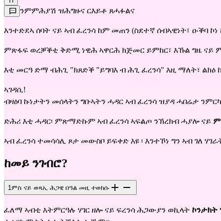
TI
ንምምሕያሽ ዝሕግዙና ርእይቶ ጸሓፉልና
እንተድደኣ ሰባት ናይ ኣብ ፈረንሳ ከም መጠን (ስደተኛ ሰብኣዊነት፣ ዑቕባ ኮ
ምጽፋፍ ወረቓቕቲ ቅድሚ ነዊሕ ኣዋርሕ ክጅመር ይምከር፣ እኹል ግዜ ናይ
እቲ መርዓ ድማ ብሕጊ "ክጸድቕ
"
ይግባእ ብ ሕጊ ፈረንሳ" እዚ ማለት፣ ልክዕ
ኣገዳሲ!
ብዛዕባ ኩነታትን መሰላትን ግቡኣትን ሓዳር ኣብ ፈረንሳ ዝያዳ ሓበሬታ ንምርካ
ድሕሪ እቲ ሓዳር፡ ምጽማድኩም ኣብ ፈረንሳ ኣፍልጦ ንኽረክብ ሓያሎ ናይ
ም
ኣብ ፈረንሳ ተመሳሳሊ ጾታ መውስቦ ይፍቀድ እዩ ፡ እንተኾነ ግን ኣብ ገለ ሃገራ
ከመይ ንገብሮ?
1
ምስ ናይ ወጻኢ ሕጋዊ በዓል መዚ ተወከሱ
ፈለማ ኣብቲ እትምርዓሉ ሃገር ዘሎ ናይ ፍረንሳ ሕጋውያን ወኪላት
ኮንታክት 