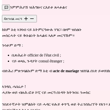
ንምምሕያሽ ዝሕግዙና ርእይቶ ጸሓፉልና
4
ጽንብል መርዓ
ከከም እቲ ኣገባብ ናይ እትምርዓውሉ ሃገር፣ በዞም ዝስዕቡ
መስርሓት ናይ ቅቡልነት ክሓልፍ ኣለዎ መርዓኹም።
ንሳቶም ድማ :
ቤጽሕፈት officier de l'état civil ;
ናይ ወጻኢ ጉዳያት consul étranger ;
ብድሕሪ ምጽንባልኩም ድማ እቲ ብ
acte de mariage
ዝበሃል ሰነድ ይወሃበ
ኣገዳሲ ሓበሬታ !
ሓያሎ ወይ ብዙሕ ፎቶ ኮፒ ናይ መርዓ ሰነዳት ክትገብሩ ንመክር
ንስደተኛታት ዝምልከት ናይ ሓዳር ፍሉይ ቀጥዒ ወይ ትራንስክሪፕት የለን። ይ