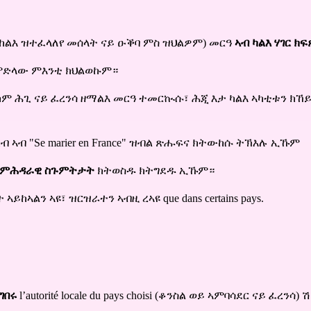
ነ ከልእ ዝተፈላለየ መሰላት ናይ ዑቕባ ምስ ዝህልዎም) መርዓ
ኣብ ካልእ ሃገር ክ
 ምድላው ምእንቲ ክህልወኩም።
 ከም ሕጊ ናይ ፈረንሳ ዘማልእ መርዓ ተመርኲሱ፣ ሕጂ እታ ካልእ ኣካቲቱን ክኸይ
ብ ኣብ "
Se marier en France
" ዝብል ጽሑፍና ክትውከሱ ትኽእሉ ኢኹም
ምሕዳራዊ ስጉምትታት
ክትወስዱ ክትግደዱ ኢኹም።
ት ኣይከኣልን ኣዩ፣ ዝርዝራተን ኣብዚ ረኣዩ
que dans certains pays
.
ግበሩ
l’autorité locale du pays choisi (ቆንስል ወይ ኣምባሳደር ናይ ፈረንሳ)
ሽ