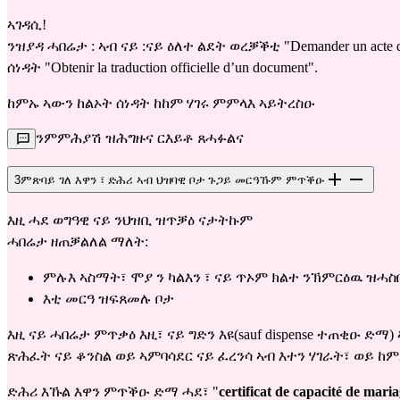
ኣገዳሲ!
ንዝያዳ ሓበሬታ : ኣብ ናይ :ናይ ዕለተ ልደት ወረቓቕቲ
"Demander un acte d
ሰነዳት
"Obtenir la traduction officielle d’un document".
ከምኡ ኣውን ከልኦት ሰነዳት ከከም ሃገሩ ምምላእ ኣይትረስዑ
ንምምሕያሽ ዝሕግዙና ርእይቶ ጸሓፉልና
3
ምጽባይ ገለ እዋን ፣ ድሕሪ ኣብ ህዝባዊ ቦታ ጉጋይ መርዓኹም ምጥቕዑ
እዚ ሓደ ወግዓዊ ናይ ንህዝቢ ዝጥቓዕ ናታትኩም
ሓበሬታ ዘጠቓልለል ማለት:
ምሉእ ኣስማት፣ ሞያ ን ካልእን ፣ ናይ ጥኦም ክልተ ንኽምርዕዉ ዝሓስ
እቲ መርዓ ዝፍጸመሉ ቦታ
እዚ ናይ ሓበሬታ ምጥቃዕ እዚ፣ ናይ ግድን እዩ(sauf dispense ተጠቂዑ ድማ)
ጽሕፈት ናይ ቆንስል ወይ ኣምባሳደር ናይ ፈረንሳ ኣብ እተን ሃገራት፣ ወይ ከ
ድሕሪ እኹል እዋን ምጥቕዑ ድማ ሓደ፣ "
certificat de capacité de m