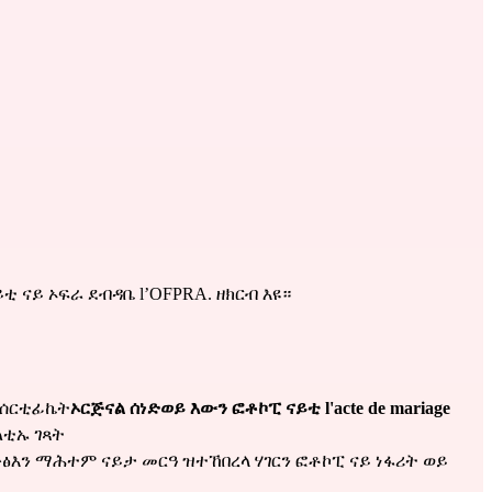
 ናይ ኦፍራ ደብዳቤ l’OFPRA. ዘክርብ እዩ።
 ሰርቲፊኬት
ኦርጅናል ሰነድወይ እውን ፎቶኮፒ ናይቲ l'acte de mariage 
ልቲኡ ገጻት
ን ማሕተም ናይታ መርዓ ዝተኸበረላ ሃገርን ፎቶኮፒ ናይ ነፋሪት ወይ 