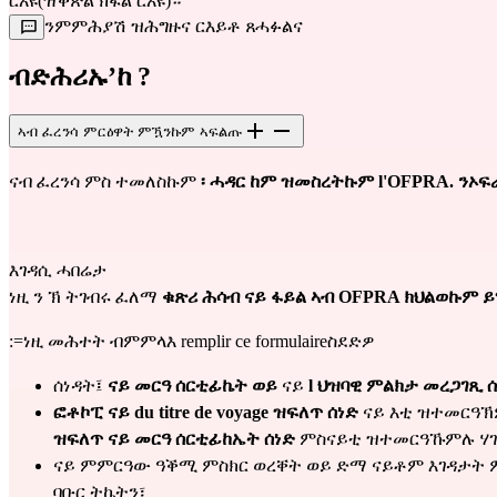
ርአዩ(ዝቕጽል ክፋል ርአዩ)።
ንምምሕያሽ ዝሕግዙና ርእይቶ ጸሓፉልና
ብድሕሪኡ’ከ ?
ኣብ ፈረንሳ ምርዕዋት ምዃንኩም ኣፍልጡ
ናብ ፈረንሳ ምስ ተመለስኩም 
፡ ሓዳር ከም ዝመስረትኩም l'OFPRA. ንኦ
እገዳሲ ሓበሬታ
ነዚ ን ኽ ትገብሩ ፈለማ 
ቁጽሪ ሕሳብ ናይ ፋይል ኣብ OFPRA ክህልወኩም ይግ
:=ነዚ መሕተት ብምምላእ remplir 
ce formulaire
ስደድዎ
ሰነዳት፤
 ናይ መርዓ ሰርቲፊኬት ወይ 
ናይ 
l ህዝባዊ ምልክታ መረጋገጺ 
ፎቶኮፒ ናይ du titre de voyage ዝፍለጥ ሰነድ 
ናይ እቲ ዝተመርዓኽም
ዝፍለጥ ናይ መርዓ ሰርቲፊከኤት ሰነድ 
ምስናይቲ ዝተመርዓኹምሉ ሃገር a
ናይ ምምርዓው ዓቕሚ ምስክር ወረቐት ወይ ድማ ናይቶም እገዳታት ምሕ
ባቡር ትኬትን፣