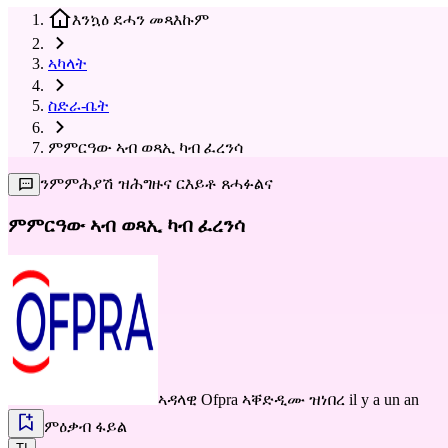
እንኳዕ ደሓን መጻእኩም
ኣካላት
ስድራ-ቤት
ምምርዓው ኣብ ወጻኢ ካብ ፈረንሳ
ንምምሕያሽ ዝሕግዙና ርእይቶ ጸሓፉልና
ምምርዓው ኣብ ወጻኢ ካብ ፈረንሳ
ኣዳላዊ
Ofpra
ኣቐድዲሙ ዝነበረ il y a un an
ምዕቃብ ፋይል