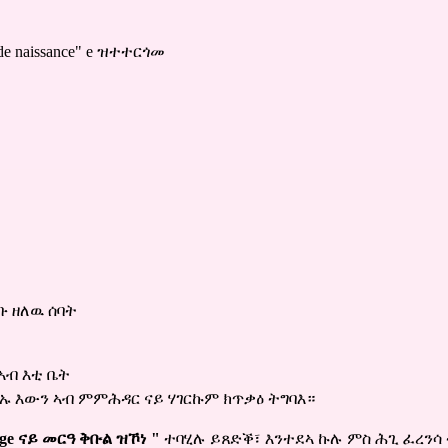
e naissance"
e ዝተተርጎመ
ቡ ዘለዉ ሰባት
 ኣብ እቲ ቤት
ምኡ እውን ኣብ ምምሕዳር ናይ ሃገርኩም ክጥቃዕ ትግባእ።
ariage ናይ መርዓ ቅቡል ዝኾነ "
ተባሂሉ ይጸድቕ፣ እንተደኣ ኩሉ ምስ ሕጊ ፈረንሳ