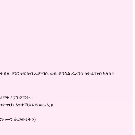
ትደሊ ሃገር ዝርከብ ኤምባሲ ወይ ቆንስል ፈረንሳ ክትራኸብ ኣለካ።
ወረቐት / ፓስፖርት።
ዝተዋህበ እንተኾይኑ 6 ወርሒ)፡
 ትርጉሙን ሕጋውነትን)