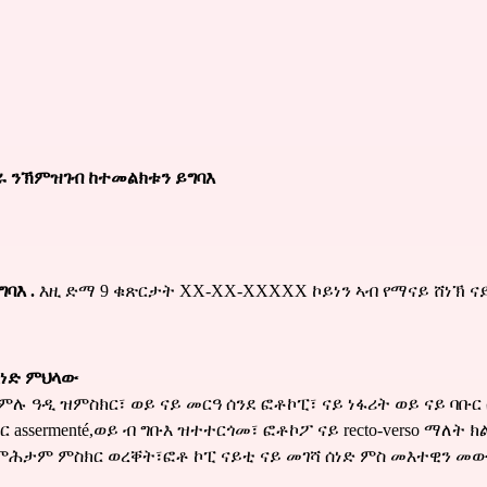
ፍራ ንኽምዝገብ ከተመልክቱን ይግባእ
ባእ .
 እዚ ድማ 9 ቁጽርታት XX-XX-XXXXX ኮይነን ኣብ የማናይ ሸነኽ ናይቲ
ሰነድ ምህላው
ሉ ዓዲ ዝምስክር፣ ወይ ናይ መርዓ ሰንደ ፎቶኮፒ፣ ናይ ነፋሪት ወይ ናይ ባቡር
ssermenté,ወይ ብ ግቡእ ዝተተርጎመ፣ ፎቶኮፖ ናይ recto-verso ማለት ክ
ታም ምስክር ወረቐት፣ፎቶ ኮፒ ናይቲ ናይ መገሻ ሰነድ ምስ መእተዊን መውፅእ