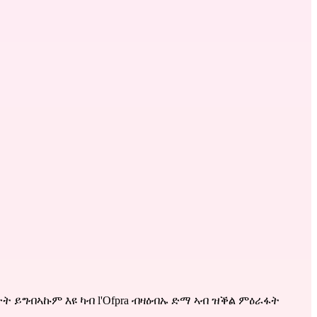
 ይግብኣኩም እዩ ካብ l'Ofpra ብዛዕብኡ ድማ ኣብ ዝቕል ምዕራፋት