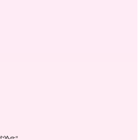
 ተሳሊጡ።