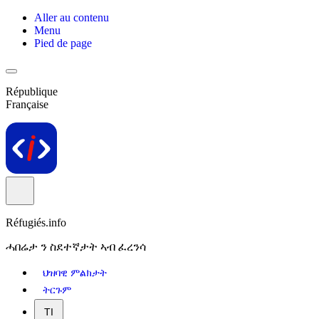
Aller au contenu
Menu
Pied de page
République
Française
Réfugiés.info
ሓበሬታ ን ስደተኛታት ኣብ ፈረንሳ
ህዝባዊ ምልክታት
ትርጉም
TI