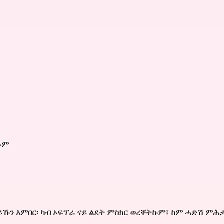
ኩም
ኹን እምበር፡ ካብ ኦፍፕራ ናይ ልደት ምስክር ወረቐትኩም፣ ከም ሓድሽ ምሕታት