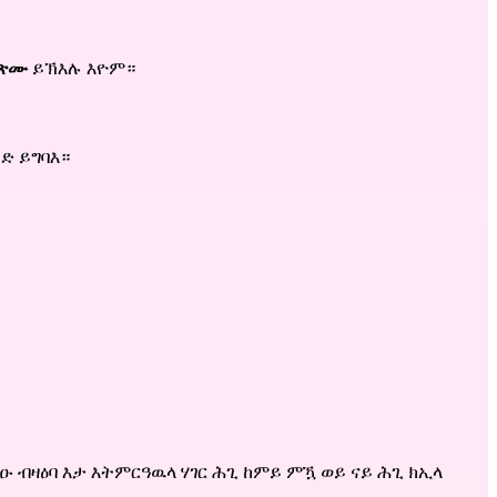
ፍጽሙ
ይኽእሉ እዮም።
ድ ይግባእ።
ዑ ብዛዕባ እታ እትምርዓዉላ ሃገር ሕጊ ከምይ ምዃ ወይ ናይ ሕጊ ክኢላ