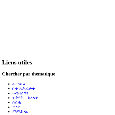
Liens utiles
Chercher par thématique
ፈረንሳይ
ቤት ጽሕፈታት
መንበሪ ገዛ
ብቅዓት = ክእለት
ስራሕ
ጥዕና
ምምሕዳር