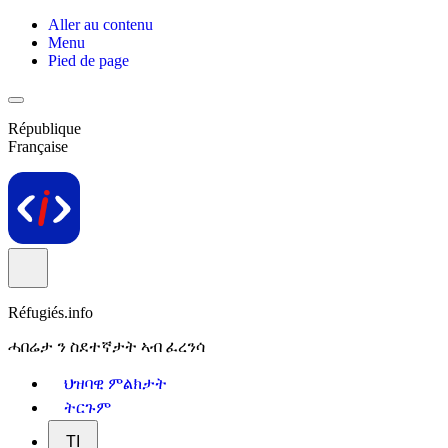
Aller au contenu
Menu
Pied de page
République
Française
Réfugiés.info
ሓበሬታ ን ስደተኛታት ኣብ ፈረንሳ
ህዝባዊ ምልክታት
ትርጉም
TI