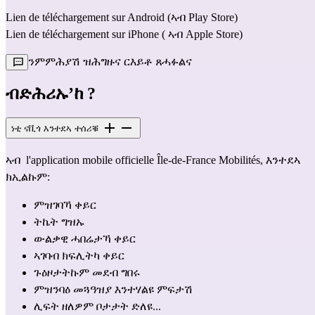
Lien de téléchargement sur Android
 (ኣብ Play Store) 
Lien de téléchargement sur iPhone
 ( ኣብ Apple Store)              
ንምምሕያሽ ዝሕግዙና ርእይቶ ጸሓፉልና
ብድሕሪኡ’ከ ?
ነቲ ናቪጎ እንተደኣ ተሰሪቑ
ኣብ  l'
application mobile officielle Île-de-France Mobilités
, እንተደኣ 
ክኢልኩም: 
ምዝገባኻ ቀይር
ትኬት ግዝኡ
ውልቃዊ ሓበሬታኻ ቀይር
ኣገባብ ክፍሊትካ ቀይር
ጉዕዞታትኩም መደብ ግበሩ
ምዝንባዕ መጓዓዝያ እንተሃልዩ ምፍታሽ
ሊፍት ዘለዎም ቦታታት ድለዩ...