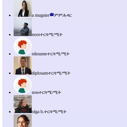
a mugnier
ምምሕዳር
noor
ተርጓሚ/ሚት
nikname
ተርጓሚ/ሚት
diplosam
ተርጓሚ/ሚት
nou
ተርጓሚ/ሚት
olga b.
ተርጓሚ/ሚት