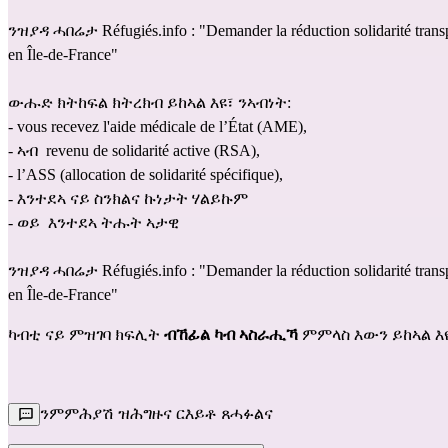
ንዝያዳ ሓበሬታ Réfugiés.info : "
Demander la réduction solidarité transp
en Île-de-France
"
ውሑድ ክትከፍል ክትረክብ ይከኣል እዩ፣ ንኣብነት: 
- vous recevez l'
aide médicale de l’État
 (AME), 
- ኣብ  
revenu de solidarité active (RSA)
, 
- l’
ASS (allocation de solidarité spécifique)
, 
- እንተደኣ ናይ ስንክልና ኩነታት ሃልይኩም                                                                                 
- ወይ  እንተደኣ ትሑት ኣታዊ 
ንዝያዳ ሓበሬታ Réfugiés.info : "
Demander la réduction solidarité transp
en Île-de-France
"
ካብቲ ናይ ምዝገባ ክፍሊት 
ብኸፊል ካብ ኣስራሒኻ
 ምምላስ እውን ይከኣል እ
ንምምሕያሽ ዝሕግዙና ርእይቶ ጸሓፉልና