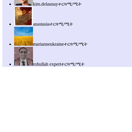
kim.delaunay
ተርጓሚ/ሚት
anastasia
ተርጓሚ/ሚት
marianneukraine
ተርጓሚ/ሚት
rohullah expert
ተርጓሚ/ሚት