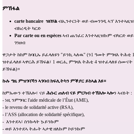
ምኽፋል
carte bancaire  ዝበሃል
 ብኢንተርነት ወይ ብመንገዲ ኣፕ እንተኣዚዝ
ብክረዲት ካርድ
Par carte ou en espèces 
ኣብ ጨንፈር እንተኣዚዝኩም ብካርድ ወይ 
ገንዘብ
ዋጋታት ከከም ከባቢኡ ይፈላለዩን "ይንኪ ኣለዉ" (ን1 ዓመት ምግዛእ ትሕቲ 1
ዝተፈላለዩ ኣዋርሕ ይኸፍል፣ 1 ወርሒ ምግዛእ ትሕቲ 4 ዝተፈላለዩ ሰሙናት 
ይኸፍል)።
ኩሉ ግዜ ምዝገባኻን ኣገባብ ክፍሊትካን ምቕያር ይከኣል እዩ።
ከምኡውን ተኽእሎ፣ ናይ 
ሕሱር ጠለብ ናይ ምርካብ ተኽእሎ ኣሎ
ን ኣብነት : 
- ነዚ ንምግባር l'
aide médicale de l’État
 (AME), 
- le 
revenu de solidarité active (RSA)
, 
- l’
ASS (allocation de solidarité spécifique)
, 
-  እንተደኣ፣ ስንኩላት ኴይንኩም 
- ወይ እንተደኣ ትሑት ኣታዊ ዘለኩም ኮይንኩም 