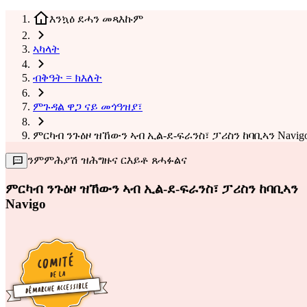
እንኳዕ ደሓን መጻእኩም
ኣካላት
ብቅዓት = ክእለት
ምጉዳል ዋጋ ናይ መጎዓዝያ፣
ምርካብ ንጉዕዞ ዝኸውን ኣብ ኢል-ደ-ፍራንስ፣ ፓሪስን ከባቢኣን Navig
ንምምሕያሽ ዝሕግዙና ርእይቶ ጸሓፉልና
ምርካብ ንጉዕዞ ዝኸውን ኣብ ኢል-ደ-ፍራንስ፣ ፓሪስን ከባቢኣን
Navigo