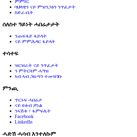
ምምሃር
ባህላዊን ናይ ምዝንጋዕን ንጥፈታት
ስድራ-ቤት
ሰለስተ ዓይነት ሓበሬታታት
ንጡፍፋይ ፋይላት
ናይ ምምሕዳር ፋይላት
ተሳተፍ
ዝርዝራት ናይ ንጥፈታት
ን ምትርጓም ሓግዝ
ኣብ ኣብ ጋዜጣን ተመዝገቡ
ምንጪ
ጥርኑፍ ሓበሬታ
ናይ ዩቱብ ቻነል
ንኣሽቱ ፣ ፋምፍሌት
Facebook
LinkedIn
ሓድሽ ሓሳብ እንተለኩም