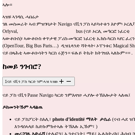
ኣሎ።
ኣዝዩ ኣገዳሲ ሓበሬታ
Orlyval
,                                                bus (ናይ ኦርሊ መዓርፎ ነፈርቲ 
ኣውቶቡስ)፡ ኣውቶቡስ ቀጥታዊ ፓሪስ-መዓርፎ ነፈርቲ ኤክስ-ካርስ ኣየር ፈረን
(
OpenTour
, 
Big Bus Paris
…)  ዲዝኒላንድ ሻትላት፡ ኦፐንቱር 
Magical Shu
ናይ በጻሕቲ ኣውቶቡሳትን ካርስ ሩጅን። ፍሉይ ትኬት ክትገዝእ ኣለኩም።። .
ከመይ ንገብሮ?
1
ናይ ናቪጎ ፓስ ካርድ ንምሓዝ ኣዝዙ
ናይ ፓስ ናቪጎ Passe Navigo ካርድ ንምእዛዝ፡ ሓያሎ ተኽእሎታት ኣለዉ፤
ዶክመንትኹም ኣዳልዉ
ናይ ፓስፖርት ስእሊ፣ 
photo d’identité ማለት  ታሴራ
 (ናብ ሓደ ዝኾ
እንዳሰኣላይ ኬድኩምክተኣሉ ትኽእሉ ኢኹም፣ )
መረጋገጺ ኣድራሻ
 (ተሌፎን፣ ኢንተርነት፣ ማይ፣ ኤሌክትሪክ፣ ሕሳብ ጋ