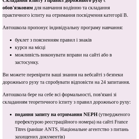
Складання іспиту з правил дорожнього руху
 є 
обов'язковим
 для навчання водінню та складання 
практичного іспиту на отримання посвідчення категорії B.
Автошкола пропонує індивідуальну програму навчання:
буклет з поясненням правил і знаків
курси на місці
можливість виконувати вправи на сайті або в 
застосунку.
Ви можете перевірити ваші знання на 
вебсайті з безпеки 
дорожнього руху
 та спробувати відповісти на 24 запитання.
Автошкола бере на себе всі формальності, пов'язані зі 
складанням теоретичного іспиту з правил дорожнього руху:
подання запиту на отримання NEPH
 (утвердженого 
префектурою реєстраційного номера) на сайті 
France 
Titres (раніше ANTS, Національне агентство з питань 
захищених документів)