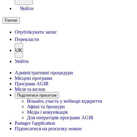
Увійти
Fermer
Опублікувати запис
Перекласти
UK
Увійти
Адміністративні процедури
Місцеві програми
Програма AGIR
Місія та вплив
Поділитися проєктом
Візьміть участь у вебінарі відкриття
Афіші та брошури
Медіа і комунікація
Для операторів програми AGIR
Partager l'application
Підписатися на розсилку новин