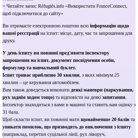
> Читайте запиc Réfugiés.info 
«Використати FranceConnect, 
щоб підключитися до сайту»
Ви отримаєте електронною поштою всю 
інформацію щодо 
вашої
реєстрації 
на іспит: місце, дату, час та запрошення для 
друку.
У день іспиту ви повинні пред'явити інспектору 
запрошення на іспит, документ посвідчення особи, 
формуляр та навчальний буклет.
Іспит триває приблизно 30 хвилин
, з яких мінімум 25 
хвилин – це керування автомобілем.
Вам також доведеться виконати 
деякі маневри (паркування, 
рух заднім ходом тощо)
 та відповісти на деякі 
запитання
.
Інспектор знаходиться з вами в машині та ставить вам оцінку з 
31 бала.
Щоб скласти іспит, ви повинні мати 
щонайменше 20 балів
 та 
уникати помилок, що призводять до виключення з іспиту
(наприклад, перетин суцільної лінії, рух ліворуч, 