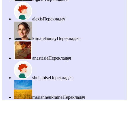
alexis
Перекладач
kim.delaunay
Перекладач
anastasia
Перекладач
sheilaoise
Перекладач
marianneukraine
Перекладач