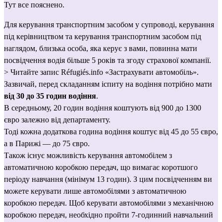
Тут
 все пояснено.
Для керування транспортним засобом у супроводі, керування 
під керівництвом та керування транспортним засобом під 
наглядом, близька особа, яка керує з вами, повинна мати 
посвідчення водія більше 5 років та згоду страхової компанії.
> Читайте запис Réfugiés.info 
«Застрахувати автомобіль»
.
Зазвичай, перед складанням іспиту на водіння потрібно мати 
від 30 до 35 годин водіння
.
В середньому, 20 годин водіння коштують від 900 до 1300 
євро залежно від департаменту.
Тоді кожна додаткова година водіння коштує від 45 до 55 євро, 
а в Парижі — до 75 євро.
Також існує можливість керування автомобілем з 
автоматичною коробкою передач, що вимагає коротшого 
періоду навчання (мінімум 13 годин). З цим посвідченням ви 
можете керувати лише автомобілями з автоматичною 
коробкою передач. Щоб керувати автомобілями з механічною 
коробкою передач, необхідно пройти 7-годинний навчальний 