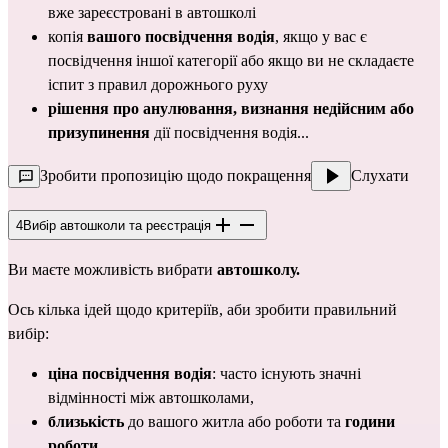
вже зареєстровані в автошколі
копія 
вашого посвідчення водія
, якщо у вас є 
посвідчення іншої 
категорії
 або якщо ви не складаєте 
іспит з правил дорожнього руху
рішення про анулювання, визнання недійсним або 
призупинення
 дії посвідчення водія...
Зробити пропозицію щодо покращення
Слухати
4
Вибір автошколи та реєстрація
Ви маєте можливість вибрати 
автошколу.
Ось кілька ідей щодо критеріїв, аби зробити правильний 
вибір:
ціна посвідчення водія
: часто існують значні 
відмінності між автошколами,
близькість
 до вашого житла або роботи та 
години 
роботи
,