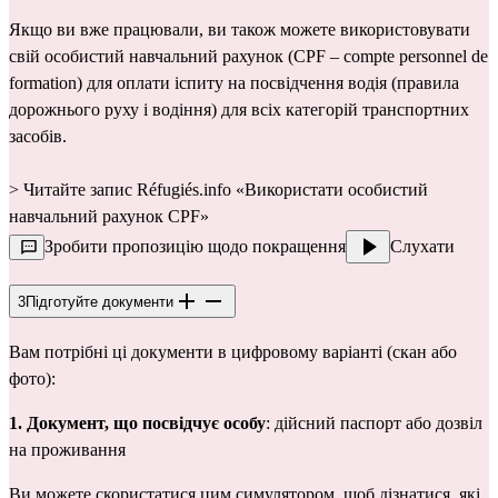
Якщо ви вже працювали, ви також можете використовувати 
свій особистий навчальний рахунок (CPF – compte personnel de 
formation) для оплати іспиту на посвідчення водія (правила 
дорожнього руху і водіння) для всіх категорій транспортних 
засобів.
> Читайте запис Réfugiés.info 
«Використати особистий 
навчальний рахунок CPF»
Зробити пропозицію щодо покращення
Слухати
3
Підготуйте документи
Вам потрібні ці документи в цифровому варіанті (скан або 
фото):
1.
Документ, що посвідчує особу
: дійсний паспорт або 
дозвіл 
на проживання
Ви можете скористатися 
цим симулятором
, щоб дізнатися, які 