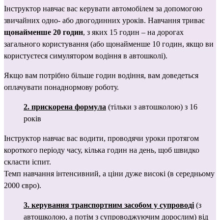
Інструктор навчає вас керувати автомобілем за допомогою 
звичайних одно- або двогодинних уроків. Навчання триває 
щонайменше 20 годин
, з яких 15 годин – на дорогах 
загального користування (або щонайменше 10 годин, якщо ви 
користуєтеся симулятором водіння в автошколі).
Якщо вам потрібно більше годин водіння, вам доведеться 
оплачувати понаднормову роботу.
2. прискорена формула
 (тільки з автошколою) з 16 
років
Інструктор навчає вас водити, проводячи уроки протягом 
короткого періоду часу, кілька годин на день, щоб швидко 
скласти іспит.
Темп навчання інтенсивний, а ціни дуже високі (в середньому 
2000 євро).
3. керування транспортним засобом у супроводі
(з 
автошколою, а потім з супроводжуючим дорослим) від 