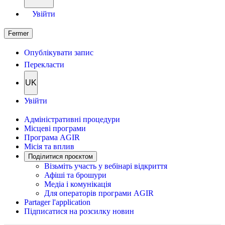
Увійти
Fermer
Опублікувати запис
Перекласти
UK
Увійти
Адміністративні процедури
Місцеві програми
Програма AGIR
Місія та вплив
Поділитися проєктом
Візьміть участь у вебінарі відкриття
Афіші та брошури
Медіа і комунікація
Для операторів програми AGIR
Partager l'application
Підписатися на розсилку новин