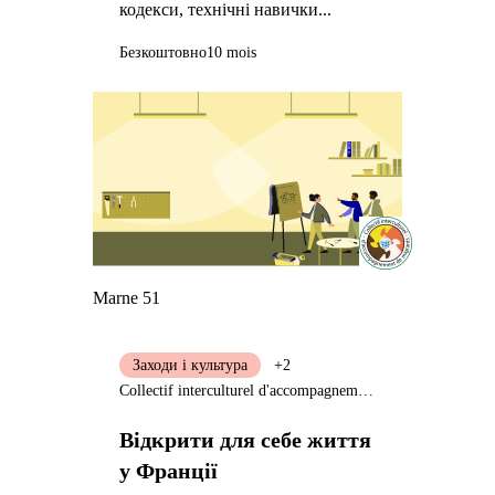
кодекси, технічні навички...
Безкоштовно
10 mois
Marne 51
Заходи і культура
+2
Collectif interculturel d'accompagnement de migrants (CIAM)
Відкрити для себе життя
у Франції