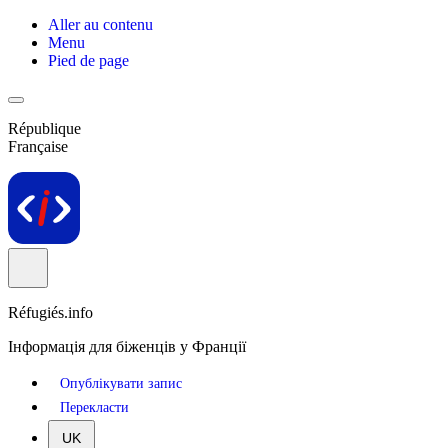
Aller au contenu
Menu
Pied de page
République
Française
Réfugiés.info
Інформація для біженців у Франції
Опублікувати запис
Перекласти
UK