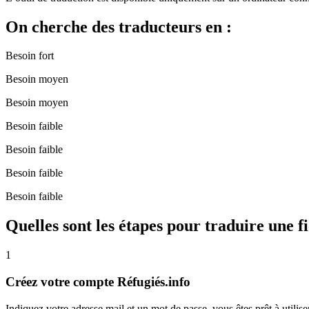
On cherche des traducteurs en :
Besoin
fort
Besoin
moyen
Besoin
moyen
Besoin
faible
Besoin
faible
Besoin
faible
Besoin
faible
Quelles sont les étapes pour traduire une f
1
Créez
votre compte
Réfugiés.info
Indiquez votre adresse mail et un mot de passe, vous êtes prêt à utiliser