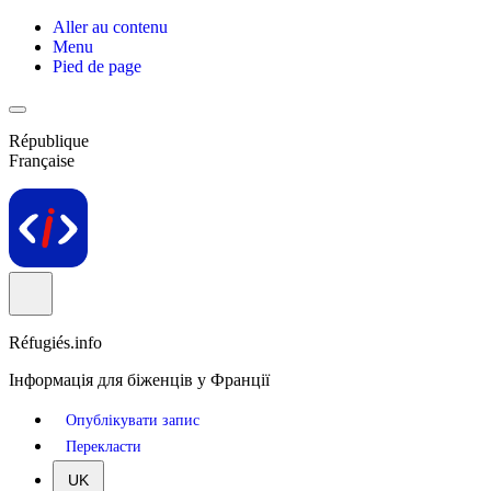
Aller au contenu
Menu
Pied de page
République
Française
Réfugiés.info
Інформація для біженців у Франції
Опублікувати запис
Перекласти
UK