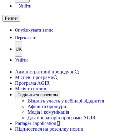
Увійти
Fermer
Опублікувати запис
Перекласти
UK
Увійти
Адміністративні процедури
Місцеві програми
Програма AGIR
Місія та вплив
Поділитися проєктом
Візьміть участь у вебінарі відкриття
Афіші та брошури
Медіа і комунікація
Для операторів програми AGIR
Partager l'application
Підписатися на розсилку новин