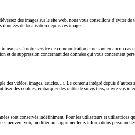
us téléversez des images sur le site web, nous vous conseillons d’éviter
es données de localisation depuis ces images.
nt transmises à notre service de communication et ne sont en aucun cas c
cation et de suppression concernant des données qui vous concernent pers
ple des vidéos, images, articles…). Le contenu intégré depuis d’autres s
 utiliser des cookies, embarquer des outils de suivis tiers, suivre vos 
ées sont conservés indéfiniment. Pour les utilisateurs et utilisatrices q
satrices peuvent voir, modifier ou supprimer leurs informations personne