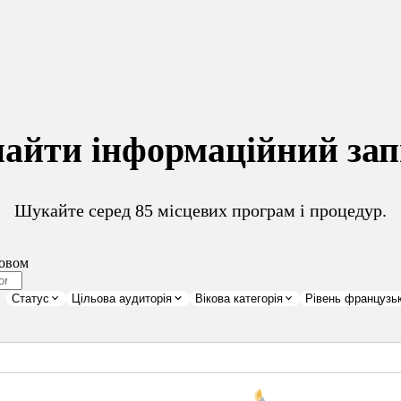
найти інформаційний зап
Шукайте серед 85 місцевих програм і процедур.
овом
Статус
Цільова аудиторія
Вікова категорія
Рівень французьк