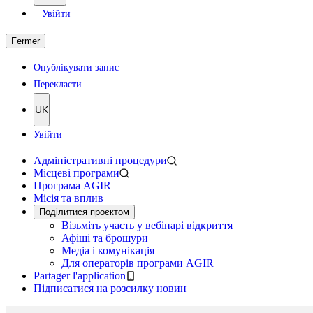
Увійти
Fermer
Опублікувати запис
Перекласти
UK
Увійти
Адміністративні процедури
Місцеві програми
Програма AGIR
Місія та вплив
Поділитися проєктом
Візьміть участь у вебінарі відкриття
Афіші та брошури
Медіа і комунікація
Для операторів програми AGIR
Partager l'application
Підписатися на розсилку новин