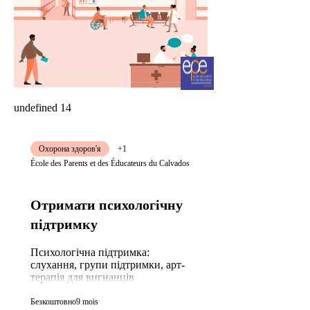
undefined 14
Охорона здоров'я
+1
École des Parents et des Éducateurs du Calvados
Отримати психологічну
підтримку
Психологічна підтримка:
слухання, групи підтримки, арт-
терапія для вигнанців
Безкоштовно
9 mois