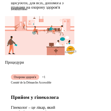
щосуботи, для всіх, допомога з
правами на охорону здоров'я
Безкоштовно
Процедури
Охорона здоров'я
+1
Comité de la Démarche Accessible
Прийом у гінеколога
Гінеколог – це лікар, який