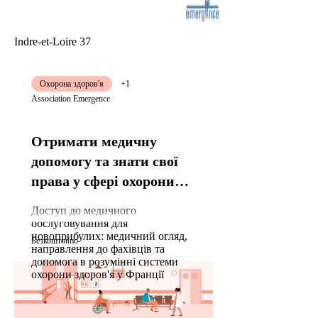
Indre-et-Loire 37
Охорона здоров'я
+1
Association Emergence
Отримати медичну
допомогу та знати свої
права у сфері охорони
здоров’я
Доступ до медичного
обслуговування для
новоприбулих: медичний огляд,
Безкоштовно
направлення до фахівців та
допомога в розумінні системи
охорони здоров'я у Франції