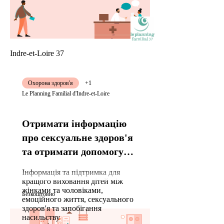
Indre-et-Loire 37
Охорона здоров'я
+1
Le Planning Familial d'Indre-et-Loire
Отримати інформацію
про сексуальне здоров'я
та отримати допомогу
для жертв насильства
Інформація та підтримка для
кращого виховання дітей між
жінками та чоловіками,
Безкоштовно
емоційного життя, сексуального
здоров'я та запобігання
насильству