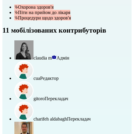
Охорона здоров'я
Піти на прийом до лікаря
Процедури щодо здоров'я
11 мобілізованих контрибуторів
claudia m
Адмін
cua
Редактор
gitoro
Перекладач
charifeh aldabagh
Перекладач