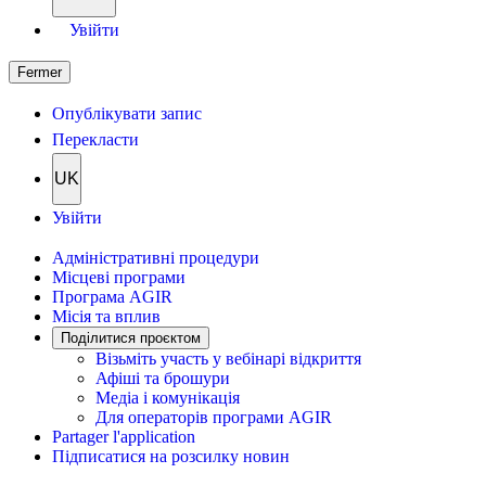
Увійти
Fermer
Опублікувати запис
Перекласти
UK
Увійти
Адміністративні процедури
Місцеві програми
Програма AGIR
Місія та вплив
Поділитися проєктом
Візьміть участь у вебінарі відкриття
Афіші та брошури
Медіа і комунікація
Для операторів програми AGIR
Partager l'application
Підписатися на розсилку новин