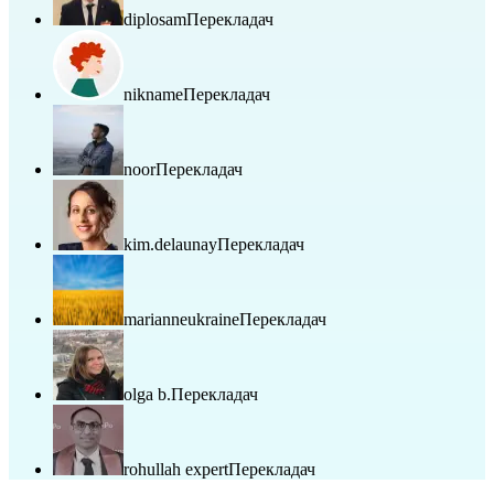
diplosam
Перекладач
nikname
Перекладач
noor
Перекладач
kim.delaunay
Перекладач
marianneukraine
Перекладач
olga b.
Перекладач
rohullah expert
Перекладач