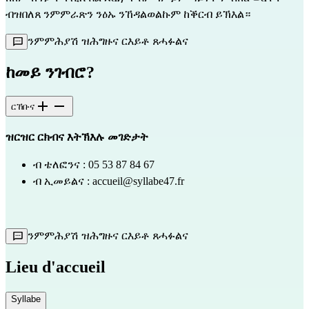
ብዝበለጸ ንምምራጽን ንዕኡ ንኸዳልወልኩም ከቕርብ ይኽእል።
ንምምሕያሽ ዝሕግዙና ርእይቶ ጸሓፉልና
ከመይ ንገብሮ?
ርኸቡና
ዝርዝር ርክብና እትኽእሉ መገድታት 
ብ ቴለፎንና : 05 53 87 84 67
ብ ኢመይልና : 
accueil@syllabe47.fr
ንምምሕያሽ ዝሕግዙና ርእይቶ ጸሓፉልና
Lieu d'accueil
Syllabe