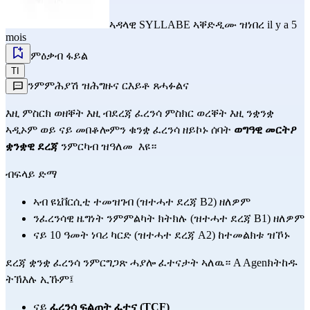
ኣዳላዊ
SYLLABE
ኣቐድዲሙ ዝነበረ il y a 5
mois
ምዕቃብ ፋይል
TI
ንምምሕያሽ ዝሕግዙና ርእይቶ ጸሓፉልና
እዚ ምስርክ ወዘቐት እዚ ብደረጃ ፈረንሳ ምስክር ወረቐት እዚ ንቋንቋ 
ኣዲኦም ወይ ናይ መበቆሎምን ቁንቋ ፈረንሳ ዘይኮኑ ሰባት 
ወግዓዊ መርትዖ 
ቋንቋዊ ደረጃ
 ንምርካብ ዝዓለመ  እዩ።
ብፍላይ ድማ
ኣብ ዩኒቨርሲቲ ተመዝገብ (ዝተሓተ ደረጃ B2) ዘለዎም
ንፈረንሳዊ ዜግነት ንምምልካት ክትክሉ (ዝተሓተ ደረጃ B1) ዘለዎም
ናይ 10 ዓመት ነባሪ ካርድ (ዝተሓተ ደረጃ A2) ከተመልክቱ ዝኾኑ
ደረጃ ቋንቋ ፈረንሳ ንምርግጋጽ ሓያሎ ፈተናታት ኣለዉ። A Agenክትከዱ 
ትኽእሉ ኢኹም፤
ናይ 
ፈረንሳ ፍልጠት ፈተና (TCF)