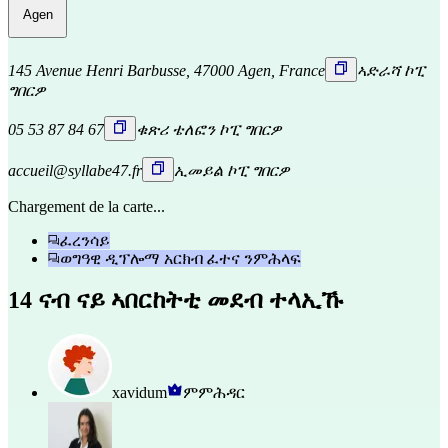
Agen
145 Avenue Henri Barbusse, 47000 Agen, France
ኣድራሻ ኮፒ
ግበርዎ
05 53 87 84 67
ቁጽሪ ቴለፎን ኮፒ ግበርዎ
accueil@syllabe47.fr
ኢመይል ኮፒ ግበርዎ
Chargement de la carte...
ፈረንሳይ
ወግዓዊ ዲፕሎማ አርክብ ፈተና ንምሕላፍ
14 ናብ ናይ ኣበርከትቲ መደብ ተላኢኹ
xavidum
ምምሕዳር