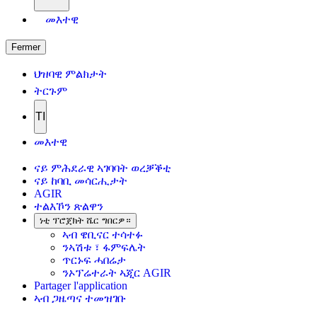
መእተዊ
Fermer
ህዝባዊ ምልክታት
ትርጉም
TI
መእተዊ
ናይ ምሕደራዊ ኣገባባት ወረቓቕቲ
ናይ ከባቢ መሳርሒታት
AGIR
ተልእኾን ጽልዋን
ነቲ ፕሮጀክት ሼር ግበርዎ።
ኣብ ዌቢናር ተሳተፉ
ንኣሽቱ ፣ ፋምፍሌት
ጥርኑፍ ሓበሬታ
ንኦፕሬተራት ኣጂር AGIR
Partager l'application
ኣብ ጋዜጣና ተመዝገቡ