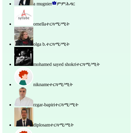
a mugnier
ምምሕዳር
ornella
ተርጓሚ/ሚት
olga b.
ተርጓሚ/ሚት
mohamed sayed shokri
ተርጓሚ/ሚት
nikname
ተርጓሚ/ሚት
rzgar-bapiri
ተርጓሚ/ሚት
diplosam
ተርጓሚ/ሚት