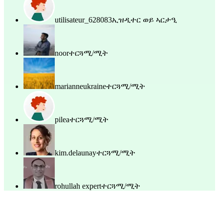
utilisateur_628083
ኢዝዲተር ወይ ኣርታዒ
noor
ተርጓሚ/ሚት
marianneukraine
ተርጓሚ/ሚት
pilea
ተርጓሚ/ሚት
kim.delaunay
ተርጓሚ/ሚት
rohullah expert
ተርጓሚ/ሚት