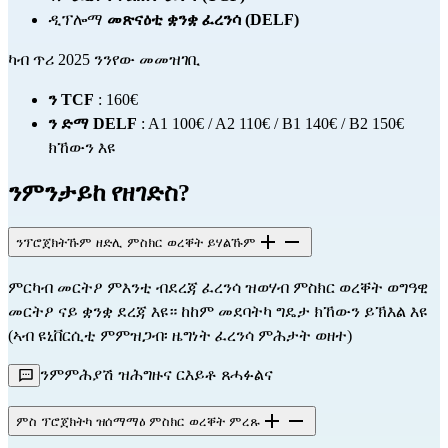
ዲፕሎማ 
መጽናዕቲ ቋንቋ ፈረንሳ (DELF)
ካብ ጥሪ 2025 ንንየው መመዝገቢ
ን TCF
 : 160€
ን ድማ DELF
 : A1 100€ / A2 110€ / B1 140€ / B2 150€ 
ክኸውን እዩ
ንምንታይከ የዘገድስ?
ንፕሮጀክትኹም ዘድሊ ምስክር ወረቐት ይሃልኹም
ምርካብ መርትዖ ምእንቲ ብደረጃ ፈረንሳ ዝወሃብ ምስክር ወረቐት ወግዓዊ 
መርትዖ ናይ ቋንቋ ደረጃ እዩ። ከከም መደባትካ ግዴታ ክኸውን ይኽእል እዩ 
(ኣብ ዩኒቨርሲቲ ምምዝጋብ፡ ዜግነት ፈረንሳ ምሕታት ወዘተ)
ንምምሕያሽ ዝሕግዙና ርእይቶ ጸሓፉልና
ምስ ፕሮጀክትካ ዝሰማማዕ ምስክር ወረቐት ምረጹ