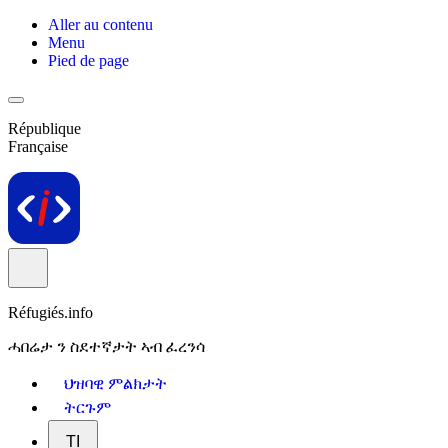
Aller au contenu
Menu
Pied de page
République
Française
Réfugiés.info
ሓበሬታ ን ስደተኛታት ኣብ ፈረንሳ
ህዝባዊ ምልክታት
ትርጉም
TI