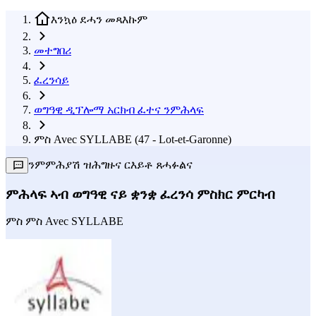
እንኳዕ ደሓን መጻእኩም
መተግበሪ
ፈረንሳይ
ወግዓዊ ዲፕሎማ አርክብ ፈተና ንምሕላፍ
ምስ Avec SYLLABE (47 - Lot-et-Garonne)
ንምምሕያሽ ዝሕግዙና ርእይቶ ጸሓፉልና
ምሕላፍ ኣብ ወግዓዊ ናይ ቋንቋ ፈረንሳ ምስክር ምርካብ
ምስ
ምስ Avec SYLLABE