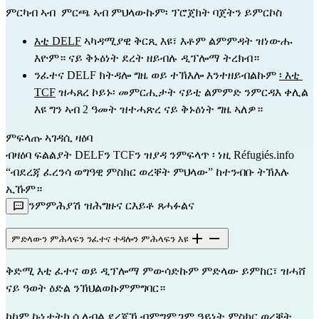
ምርካብ ኣብ  ምርጫ ኣብ ምህላውኩም፡ ፕሮጀክት ባጀትን ይምርኮስ
እቲ DELF
 ኣካዳሚያዊ ቅርጺ እዩ፣ እቶም ልምምዳት ዝነውሑ 
እዮም። ናይ ቅኑዕነት ደረት ዘይብሉ ዲፕሎማ ትረክብ።
ንፈተና DELF ክትዳሎ ግዜ ወይ ተኽእሎ እንተዘይብልኩም 
፡ እቲ 
TCF
 ዝሓጸረ ኮይኑ፡ መምርሒታት ናይቲ ልምምድ ንምርዳእ ቀሊል 
እዩ ግን ኣብ 2 ዓመት ዝተሓጽረ ናይ ቅኑዕነት ግዜ ኣለዎ።
ምፍላጡ ኣገዳሲ ዛዕባ 
ብዛዕባ ፍልልያት DELFን TCFን ዝያዳ ንምፍላጥ 
፡ ነዚ Réfugiés.info 
“ብደረጃ ፈረንሳ ወግዓዊ ምስክር ወረቐት ምህላው”
 ከተንብቡ ትኽእሉ 
ኢኹም።
ንምምሕያሽ ዝሕግዙና ርእይቶ ጸሓፉልና
ምድላውን ምሕላፍን ንፈተና ተዳሎን ምሕላፍን እዩ
ቅድሚ እቲ ፈተና ወይ ዲፕሎማ ምውሳድኩም ምድላው ይምከር፣ ዝሓሸ 
ናይ ዓወት ዕድል ንኽህልወኩምምግባር።
ከከም ኩነታትካ ሲለብል ደረጃኻ ብምግምጋም ዓይነት ምስክር ወረቐት 