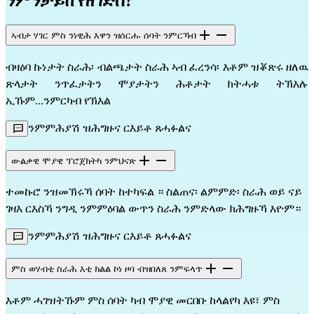
ንምንታይከ የዘገድስ?
ኣብታ ሃገር ምስ ንነዊሕ እዋን ዝሰርሑ ሰባት ንምርኻብ
ብዛዕባ ኩነታት ስራሕ፡ ብልጫታት ስራሕ ኣብ ፈረንሳ፡ እቶም ዝቖጽሩ ዘለዉ
ጽላታት ንጥፈታትን ሞያታትን ሕቶታት ክትሓቱ ትኽእሉ
ኢኹም...ንምርካብ የኽእል
ንምምሕያሽ ዝሕግዙና ርእይቶ ጸሓፉልና
ውልቃዊ ሞያዊ ፕሮጀክትካ ንምህናጽ
ተመኩሮ ንዝመኽሩኻ ሰባት ከተካፍል ። ስልጠና፡ ልምምድ፡ ስራሕ ወይ ናይ
ገዛእ ርእስኻ ንግዲ ንምምዕባል ውጥን ስራሕ ንምድላው ክሕግዙኻ እዮም።
ንምምሕያሽ ዝሕግዙና ርእይቶ ጸሓፉልና
ምስ ወሃብቲ ስራሕ እቲ ክልል ኮነ ዞባ ብዝበለጸ ንምፍላጥ
እቶም ሓገዝትኹም ምስ ሰባት ካብ ሞያዊ መርበቡ ከላልየካ እዩ፣ ምስ