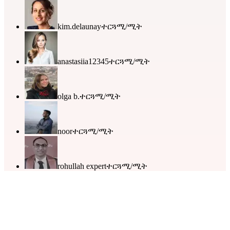
kim.delaunay
ተርጓሚ/ሚት
anastasiia12345
ተርጓሚ/ሚት
olga b.
ተርጓሚ/ሚት
noor
ተርጓሚ/ሚት
rohullah expert
ተርጓሚ/ሚት