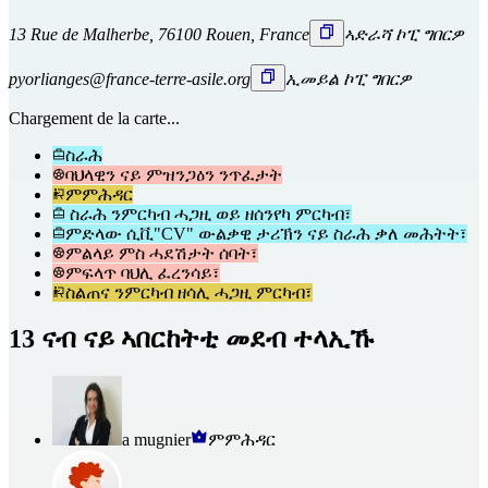
13 Rue de Malherbe, 76100 Rouen, France
ኣድራሻ ኮፒ ግበርዎ
pyorlianges@france-terre-asile.org
ኢመይል ኮፒ ግበርዎ
Chargement de la carte...
ስራሕ
ባህላዊን ናይ ምዝንጋዕን ንጥፈታት
ምምሕዳር
ስራሕ ንምርካብ ሓጋዚ ወይ ዘሰንየካ ምርካብ፣
ምድላው ሲቪ"CV" ውልቃዊ ታሪኽን ናይ ስራሕ ቃለ መሕትት፣
ምልላይ ምስ ሓደሽታት ሰባት፣
ምፍላጥ ባህሊ ፈረንሳይ፣
ስልጠና ንምርካብ ዘሳሊ ሓጋዚ ምርካብ፣
13 ናብ ናይ ኣበርከትቲ መደብ ተላኢኹ
a mugnier
ምምሕዳር