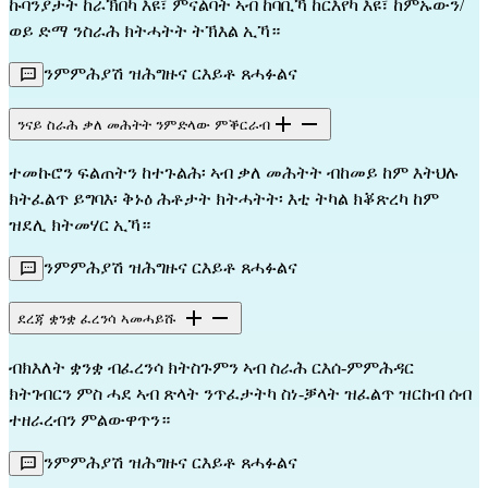
ኩባንያታት ከራኽበካ እዩ፣ ምናልባት ኣብ ከባቢኻ ከርእየካ እዩ፣ ከምኡውን/
ወይ ድማ ንስራሕ ክትሓትት ትኽእል ኢኻ።
ንምምሕያሽ ዝሕግዙና ርእይቶ ጸሓፉልና
ንናይ ስራሕ ቃለ መሕትት ንምድላው ምቕርራብ
ተመኩሮን ፍልጠትን ከተጉልሕ፡ ኣብ ቃለ መሕትት ብከመይ ከም እትህሉ
ክትፈልጥ ይግባእ፡ ቅኑዕ ሕቶታት ክትሓትት፡ እቲ ትካል ክቖጽረካ ከም
ዝደሊ ክትመሃር ኢኻ።
ንምምሕያሽ ዝሕግዙና ርእይቶ ጸሓፉልና
ደረጃ ቋንቋ ፈረንሳ ኣመሓይሹ
ብክእለት ቋንቋ ብፈረንሳ ክትስጉምን ኣብ ስራሕ ርእሰ-ምምሕዳር
ክትገብርን ምስ ሓደ ኣብ ጽላት ንጥፈታትካ ስነ-ቓላት ዝፈልጥ ዝርከብ ሰብ
ተዘራረብን ምልውዋጥን።
ንምምሕያሽ ዝሕግዙና ርእይቶ ጸሓፉልና