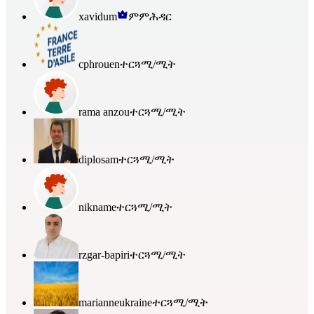
xavidum
ምምሕዳር
cphrouen
ተርጓሚ/ሚት
rama anzou
ተርጓሚ/ሚት
diplosam
ተርጓሚ/ሚት
nikname
ተርጓሚ/ሚት
rzgar-bapiri
ተርጓሚ/ሚት
marianneukraine
ተርጓሚ/ሚት