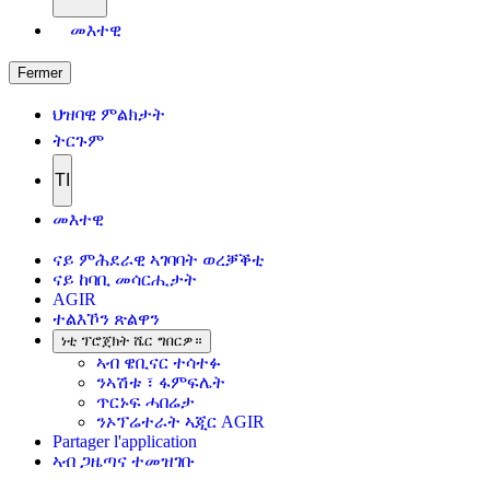
መእተዊ
Fermer
ህዝባዊ ምልክታት
ትርጉም
TI
መእተዊ
ናይ ምሕደራዊ ኣገባባት ወረቓቕቲ
ናይ ከባቢ መሳርሒታት
AGIR
ተልእኾን ጽልዋን
ነቲ ፕሮጀክት ሼር ግበርዎ።
ኣብ ዌቢናር ተሳተፉ
ንኣሽቱ ፣ ፋምፍሌት
ጥርኑፍ ሓበሬታ
ንኦፕሬተራት ኣጂር AGIR
Partager l'application
ኣብ ጋዜጣና ተመዝገቡ