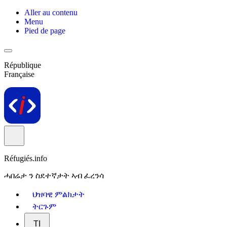
Aller au contenu
Menu
Pied de page
République
Française
Réfugiés.info
ሓበሬታ ን ስደተኛታት ኣብ ፈረንሳ
ህዝባዊ ምልክታት
ትርጉም
TI