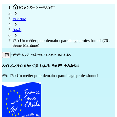
እንኳዕ ደሓን መጻእኩም
መተግበሪ
ስራሕ
ምስ Un métier pour demain : parrainage professionnel (76 -
Seine-Maritime)
ንምምሕያሽ ዝሕግዙና ርእይቶ ጸሓፉልና
ኣብ ፈረንሳ ዘሎ ናይ ስራሕ ዓለም ተለልዩ።
ምስ
ምስ Un métier pour demain : parrainage professionnel