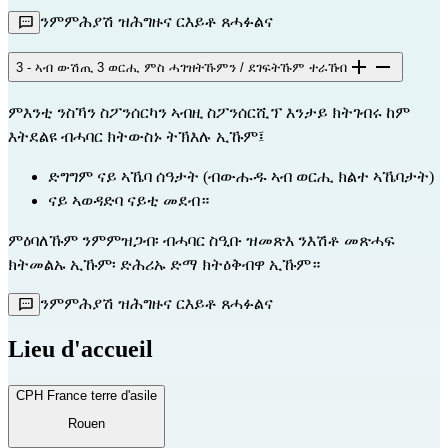
ንምምሕያሽ ዝሕግዙና ርእይቶ ጸሓፉልና
3 - ኣብ ውሽጢ 3 ወርሒ ምስ ሓገዝትኹምን / ደገፍትኹም ተራኸብ
ምእንቲ ንስኻን ስፖንሰርካን ኣብዚ ስፖንሰርሺፕ እንታይ ክትገብሩ ከም
እትደልዩ ብሓባር ክትውስኑ ትኽእሉ ኢኹም፤
ድግግም ናይ ኣኼባ ሰዓታት (ብውሑዱ ኣብ ወርሒ ክልተ ኣኼባታት)
ናይ ኣወዳድባ ናይቲ መደብ።
ምዕባለኹም ንምምዝጋብ፡ ብሓባር ስዒቡ ዝመጽእ ንእሽቶ መጽሓፍ
ክትመልኡ ኢኹም፡ ድሕሪኡ ድማ ክትዕቅብዋ ኢኹም።
ንምምሕያሽ ዝሕግዙና ርእይቶ ጸሓፉልና
Lieu d'accueil
CPH France terre d'asile
Rouen