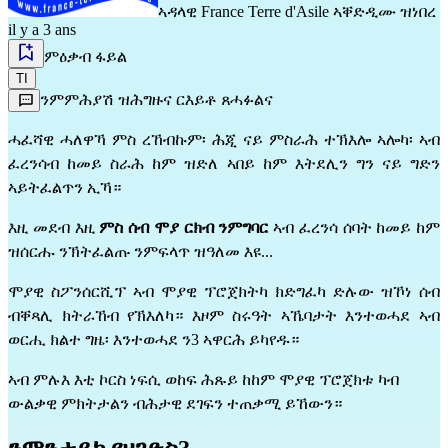
ኣዳላዊ
France Terre d'Asile
ኣቐድዲሙ ዝነበረ
il y a 3 ans
ምዕቃብ ፋይል
TI
ንምምሕያሽ ዝሕግዙና ርእይቶ ጸሓፉልና
ሓፈሻዊ ሓለዋኻ ምስ ረኸብኩም፡ ሕጂ ናይ ምስራሕ ተኽእሎ ኣሎካ፡ ኣብ
ፈረንሳብ ከመይ ስራሕ ከም ዝድለ ኣበይ ከም እትደሊን ግን ናይ ግድን
ኣይትፈልጥን ኢኻ።
እዚ መደብ እዚ
ምስ ሰብ ሞያ ርክብ ንምግባር
ኣብ ፈረንሳ ሰባት ከመይ ከም
ዝሰርሑ ንኽትፈልጡ ንምፍላጥ ዝዓለመ እዩ...
ሞያዊ ስፖንሰርሺፕ ኣብ ሞያዊ ፕሮጀክትካ ክድግፈካ ድሉው ዝኾነ ሰብ
ብቐጻሊ ክትራኸብ የኽእለካ። እዞም ስሩዓት ኣኼባታት እንተወሓደ ኣብ
ወርሒ ክልተ ግዜ፡ እንተወሓደ ን3 ኣዋርሕ ይካየዱ።
ኣብ ምሉእ እቲ ኮርስ ነፍሲ ወከፍ ሕጹይ ከከም ሞያዊ ፕሮጀክቱ ካብ
ውልቃዊ ምክትታልን ብሕታዊ ደገፍን ተጠቃሚ ይኸውን።