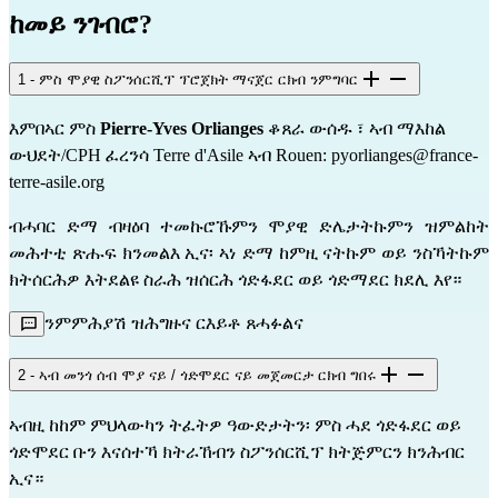
ከመይ ንገብሮ?
1 - ምስ ሞያዊ ስፖንሰርሺፕ ፕሮጀክት ማናጀር ርክብ ንምግባር
እምበኣር ምስ
Pierre-Yves Orlianges
ቆጸራ ውሰዱ ፣ ኣብ ማእከል
ውህደት/CPH ፈረንሳ Terre d'Asile ኣብ Rouen:
pyorlianges@france-
terre-asile.org
ብሓባር ድማ ብዛዕባ ተመኩሮኹምን ሞያዊ ድሌታትኩምን ዝምልከት
መሕተቲ ጽሑፍ ክንመልእ ኢና፡ ኣነ ድማ ከምዚ ናትኩም ወይ ንስኻትኩም
ክትሰርሕዎ እትደልዩ ስራሕ ዝሰርሕ ጎድፋደር ወይ ጎድማደር ክደሊ እየ።
ንምምሕያሽ ዝሕግዙና ርእይቶ ጸሓፉልና
2 - ኣብ መንጎ ሰብ ሞያ ናይ / ጎድሞደር ናይ መጀመርታ ርክብ ግበሩ
ኣብዚ ከከም ምህላውካን ትፈትዎ ዓውድታትን፡ ምስ ሓደ ጎድፋደር ወይ
ጎድሞደር ቡን እናሰተኻ ክትራኸብን ስፖንሰርሺፕ ክትጅምርን ክንሕብር
ኢና።