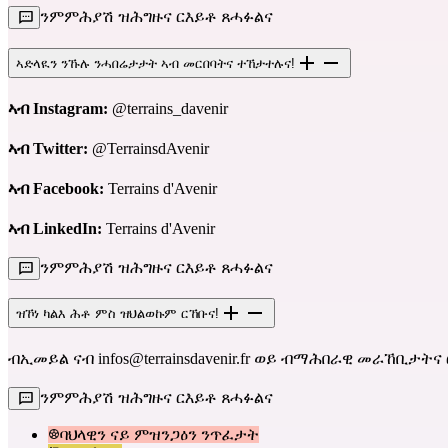
ንምምሕያሽ ዝሕግዙና ርእይቶ ጸሓፉልና
ኣድላዪን ንኹሉ ንሓበሬታታት ኣብ መርበባትና ተኸታተሉና!
ኣብ Instagram:
@terrains_davenir
ኣብ Twitter:
@TerrainsdAvenir
ኣብ Facebook:
Terrains d'Avenir
ኣብ LinkedIn:
Terrains d'Avenir
ንምምሕያሽ ዝሕግዙና ርእይቶ ጸሓፉልና
ዝኾነ ካልእ ሕቶ ምስ ዝህልወኩም ርኸቡና!
ብኢመይል ናብ
infos@terrainsdavenir.fr
ወይ ብማሕበራዊ መራኸቢታትና 
ንምምሕያሽ ዝሕግዙና ርእይቶ ጸሓፉልና
ባህላዊን ናይ ምዝንጋዕን ንጥፈታት