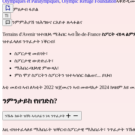
Olympiques et Paralympiques
,
Olympic Refuge Foundation
ኣቐድዲሙ ዝነ
ምዕቃብ ፋይል
TI
ንምምሕያሽ ዝሕግዙና ርእይቶ ጸሓፉልና
Terrains d'Avenir ዝተበህላ ማሕበር ኣብ Île-de-France
ስፖርት ብነጻ ል
ዝተፈላለዩ ንጥፈታት ነቕርብ፤
ስፖርታዊ መደባት፣
ስፖርታዊ ውድድራት፣
ማሕበረ-ባህላዊ ምውጻእ፣
ምስ ሞያ ስፖርትን ስፖርትን ዝተኣሳሰር ስልጠና... ይህብ
እቲ መደብ ኣብ ለካቲት 2022 ዝጀመረን ኣብ መወዳእታ 2024 ክዛዘም እዩ መ
ንምንታይከ የዘገድስ?
ንኹሉ ክፉት ዝኾነ ኣሳታፊን ነጻ ንጥፈታት
እዚ ብዝተፈላለዩ ማሕበራት ዝቐርብ ስፖርታዊ ማሕበራት፣ ንጥፈታት ንኹሉ 