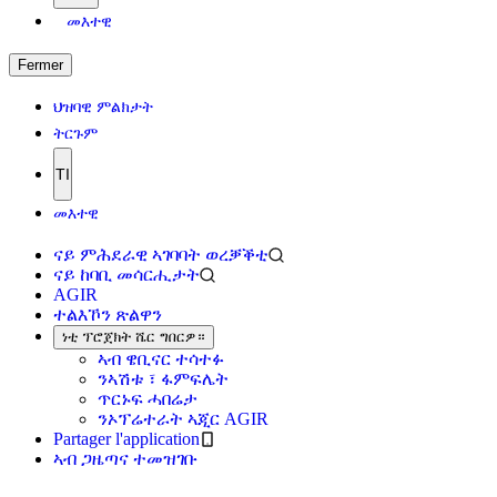
መእተዊ
Fermer
ህዝባዊ ምልክታት
ትርጉም
TI
መእተዊ
ናይ ምሕደራዊ ኣገባባት ወረቓቕቲ
ናይ ከባቢ መሳርሒታት
AGIR
ተልእኾን ጽልዋን
ነቲ ፕሮጀክት ሼር ግበርዎ።
ኣብ ዌቢናር ተሳተፉ
ንኣሽቱ ፣ ፋምፍሌት
ጥርኑፍ ሓበሬታ
ንኦፕሬተራት ኣጂር AGIR
Partager l'application
ኣብ ጋዜጣና ተመዝገቡ