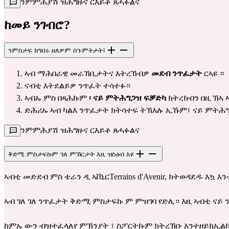
ንምምሕያሽ ዝሕግዙና ርእይቶ ጸሓፉልና
ከመይ ንገብሮ?
ንምስታፍ ክግበሩ ዘለዎም ስጉምትታት፤
ኣብ ማሕበራዊ መራኸቢታትና እትረኽብዎ
መደብ ንጥፈታት
ርኣዩ ።
ናብቲ እትደልይዎ ንጥፈት ተሳተፉ።
ኣብኡ ምስ በጻሕኩም
፡ ናይ ምትሕግጋዝ ፍቓድካ
ክትረክብን በዚ ኸኣ 
ድሕሪኡ ኣብ ካልእ ንጥፈታት ክትሳተፍ ትኽእሉ ኢኹም፣ ናይ ምትሕ
ንምምሕያሽ ዝሕግዙና ርእይቶ ጸሓፉልና
ቅድሚ ምስታፍኩም ገለ ምኽርታት እዚ ዝስዕብ እዩ
ኣብቲ መድደብ ምስ ቴራን ዲ ኣቨኒርTerrains d'Avenir, ክትወዳደዱ እኳ 
ኣብ ገለ ገለ ንጥፈታት ቅድሚ ምስታፍኩ ም ምዝገባ የድሊ። እዚ ኣብቲ ናይ
ከምኡ ውን ብዝተፈላለየ ምኽንያት ፣ ስፖርትኩም ክትረኽቡ እንተዘይክኢልኩ