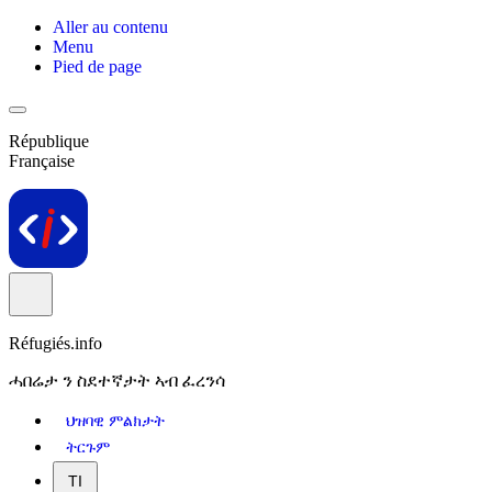
Aller au contenu
Menu
Pied de page
République
Française
Réfugiés.info
ሓበሬታ ን ስደተኛታት ኣብ ፈረንሳ
ህዝባዊ ምልክታት
ትርጉም
TI