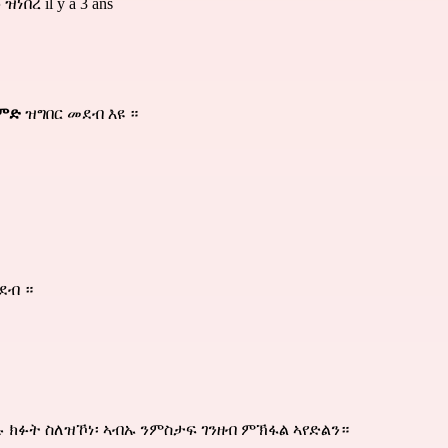
በረ il y a 3 ans
ምምድ
ዝግበር መደብ እዩ ።
ደብ ።
ክፉት ስለዝኾነ፡ ኣብኡ ንምስታፍ ገንዘብ ምኽፋል ኣየድልን።