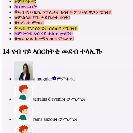
ምምሕዳር
ስድራ-ቤት
ኣብ ናይ ባህሊ ንጥፈታት ዘሳትፍ ምጉዳል ዋጋ ምርካብ፣
ምልላይ ምስ ሓደሽታት ሰባት፣
ስፖርት ምግባር
ኣብ ሞያ ስፖርት ስልጠና ምርካብ፣
ምንጣፍ ኣብ ናይ ቆልዑ መደባት
ዝነብረሉ ከተማን ዞባን ምፍላጥ፣
14 ናብ ናይ ኣበርከትቲ መደብ ተላኢኹ
a mugnier
ምምሕዳር
terrains d'avenir
ተርጓሚ/ሚት
rama anzou
ተርጓሚ/ሚት