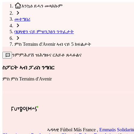
እንኳዕ ደሓን መጻእኩም
መተግበሪ
ባህላዊን ናይ ምዝንጋዕን ንጥፈታት
ምስ Terrains d'Avenir ኣብ ናይ 5 ክፍልታት
ንምምሕያሽ ዝሕግዙና ርእይቶ ጸሓፉልና
ስፖርት ኣብ ፓሪስ ንግበር
ምስ
ምስ Terrains d'Avenir
ኣዳላዊ
Fútbol Más France
,
Emmaüs Solidarit