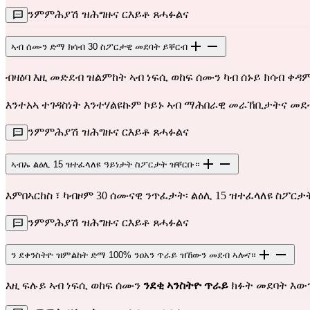
ንምምሕያሽ ዝሕግዙና ርእይቶ ጸሓፉልና
ኣብ ሰሙን ድማ ክሳብ 30 ስፖርታዊ መደባት ይቐርብ
ብዛዕባ እዚ መድደብ ዝልምከት ኣብ ነፍሲ ወከፍ ሰሙን ካብ ሰኑይ ክሳብ ቀዳ
እንተአኣ ተገዳስነት እንተሃልዩኩም ኮይኑ ኣብ ማሕበራዊ መራኸቢታትና መደ
ንምምሕያሽ ዝሕግዙና ርእይቶ ጸሓፉልና
ኣብኡ ልዕሊ 15 ዝተፈላለዩ ዓይነታት ስፖርታት ዝቐርቡ።
እምበኣርከስ ፣ ካብዞም 30 ሰሙናዊ ንጥፈታት፡ ልዕሊ 15 ዝተፈላለዩ ስፖርታት፡
ንምምሕያሽ ዝሕግዙና ርእይቶ ጸሓፉልና
ን ደቀንስትዮ ዝምልከት ድማ 100% ንዐአን ጥራይ ዝኸውን መደብ ኣሎና።
እዚ ፍሉይ ኣብ ነፍሲ ወከፍ ሰሙን
ንደቂ ኣንስትዮ ጥራይ
ክፉት መደባት እው