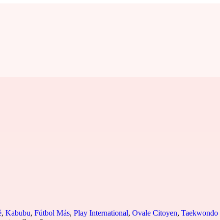
é
,
Kabubu
,
Fútbol Más
,
Play International
,
Ovale Citoyen
,
Taekwondo 