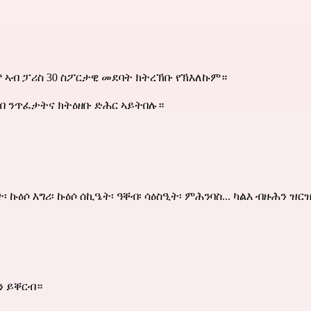
ም ኣብ ፓሪስ 30 ስፖርታዊ መደባት ክትረኽቡ የኽእለኩም።
ብ ንጥፈታትና ክትዕዘቡ ድሕር ኣይትበሉ።
 ኩዕሶ እግሪ፡ ኩዕሶ ሰኪዔት፡ ዓቐብ፡ ሳዕስዒት፡ ምሕንባስ... ካልእ ብዙሕን ዝ
ን ይቐርብ።