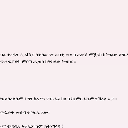
ኣባል ቴረይን ዲ ኣቨኒር ክትከውንን ኣብቲ መደብ ሓድሽ ምዃንካ ክትገልጽ ይግባእ
ግጋዝ ፍቓድካ ምሳኻ ሒዝካ ክትከይድ ትዝክር።
እንተዘይከኣልኩም ፣ ግን ከኣ ግን ናብ ሓደ ክለብ ከነምርሓኩም ንኽእል ኢና።
 ንጥፈታት መደብ ተገሊጹ ኣሎ።
ም ብዛዕባኡ ኣቀዲምኩም ክትነግሩና !