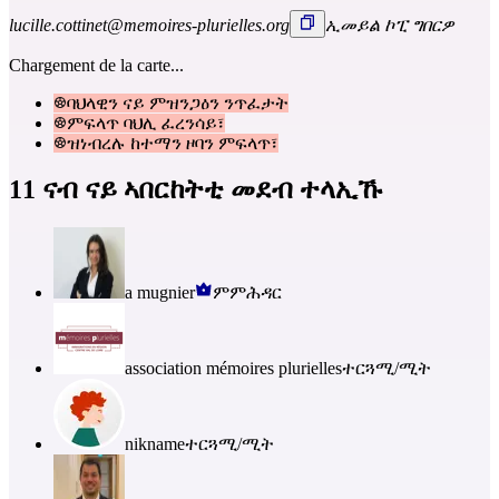
lucille.cottinet@memoires-plurielles.org
ኢመይል ኮፒ ግበርዎ
Chargement de la carte...
ባህላዊን ናይ ምዝንጋዕን ንጥፈታት
ምፍላጥ ባህሊ ፈረንሳይ፣
ዝነብረሉ ከተማን ዞባን ምፍላጥ፣
11 ናብ ናይ ኣበርከትቲ መደብ ተላኢኹ
a mugnier
ምምሕዳር
association mémoires plurielles
ተርጓሚ/ሚት
nikname
ተርጓሚ/ሚት