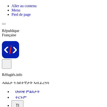
Aller au contenu
Menu
Pied de page
République
Française
Réfugiés.info
ሓበሬታ ን ስደተኛታት ኣብ ፈረንሳ
ህዝባዊ ምልክታት
ትርጉም
TI