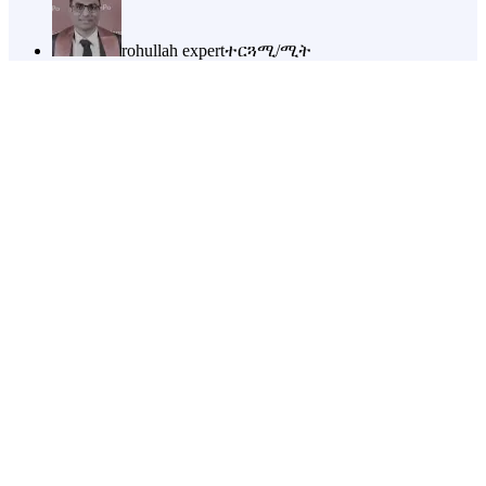
rohullah expert
ተርጓሚ/ሚት