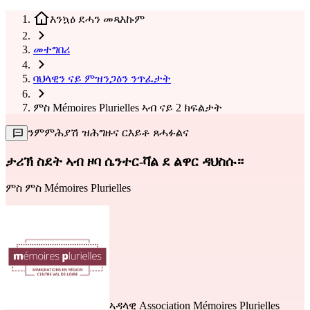
እንኳዕ ደሓን መጻእኩም
መተግበሪ
ባህላዊን ናይ ምዝንጋዕን ንጥፈታት
ምስ Mémoires Plurielles ኣብ ናይ 2 ክፍልታት
ንምምሕያሽ ዝሕግዙና ርእይቶ ጸሓፉልና
ታሪኽ ስደት ኣብ ዞባ ሴንተር-ቫል ደ ልዋር ዳህስሱ።
ምስ
ምስ Mémoires Plurielles
ኣዳላዊ
Association Mémoires Plurielles