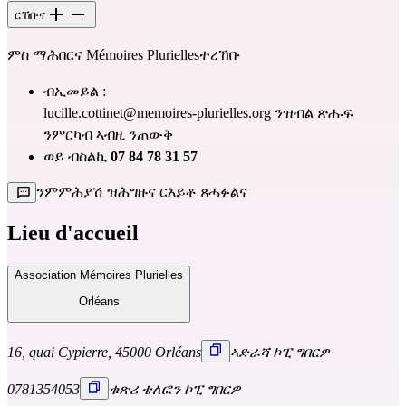
ርኸቡና
ምስ ማሕበርና Mémoires Pluriellesተረኸቡ
ብኢመይል :
lucille.cottinet@memoires-plurielles.org ንዝብል ጽሑፍ
ንምርካብ ኣብዚ ንጠውቅ
ወይ ብስልኪ
07 84 78 31 57
ንምምሕያሽ ዝሕግዙና ርእይቶ ጸሓፉልና
Lieu d'accueil
Association Mémoires Plurielles
Orléans
16, quai Cypierre, 45000 Orléans
ኣድራሻ ኮፒ ግበርዎ
0781354053
ቁጽሪ ቴለፎን ኮፒ ግበርዎ