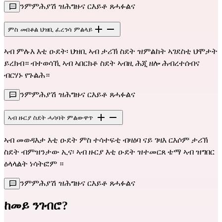
ንምምሕያሽ ዝሕግዙና ርእይቶ ጸሓፉልና
ምስ መበቆል ህዝቢ ፈረንሳ ምልላይ
ኣብ ምሉእ እቲ ዑደት፡ ህዝቢ ኣብ ታሪኽ ስደት ዝምልከት ኣገደስቲ ህሞታት
ይረክብ። ብተወሳኺ ኣብ ኣበርክቶ ስደት ኣብዚ ሕጂ ዘሎ ሕብረተሰብና
ብርሃኑ የጉልሕ።
ንምምሕያሽ ዝሕግዙና ርእይቶ ጸሓፉልና
ኣብ ዙርያ ስደት ሓሳባት ምልውዋጥ
ኣብ መወዳእታ እቲ ዑደት ምስ ተሳተፍቲ ብዛዕባ ናይ ገዛእ ርእሶም ታሪኽ
ስደት ብምዝንታው ኢና፡ ኣብ ዙርያ እቲ ዑደት ዝተመርጸ ቴማ ኣብ ዝግበር
ዕላላልት ነሳትፎም ።
ንምምሕያሽ ዝሕግዙና ርእይቶ ጸሓፉልና
ከመይ ንገብሮ?