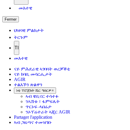
መእተዊ
Fermer
ህዝባዊ ምልክታት
ትርጉም
TI
መእተዊ
ናይ ምሕደራዊ ኣገባባት ወረቓቕቲ
ናይ ከባቢ መሳርሒታት
AGIR
ተልእኾን ጽልዋን
ነቲ ፕሮጀክት ሼር ግበርዎ።
ኣብ ዌቢናር ተሳተፉ
ንኣሽቱ ፣ ፋምፍሌት
ጥርኑፍ ሓበሬታ
ንኦፕሬተራት ኣጂር AGIR
Partager l'application
ኣብ ጋዜጣና ተመዝገቡ