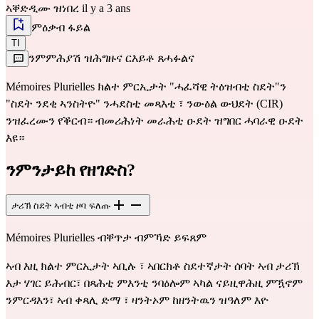
ኣቐድዲሙ ዝነበረ il y a 3 ans
ምዕቃብ ፋይል
TI
ንምምሕያሽ ዝሕግዙና ርእይቶ ጸሓፉልና
Mémoires Plurielles ክልተ ምርኢታት "ሓፈሻዊ ትዕዝብቲ ስደት"ን
"ስደት ንደቂ ኣንስትዮ" ንሓደስቲ መጻእቲ ፣ ንውዕል ውህደት (CIR)
ንዝፈረሙን የቕርብ። ብመሪሕነት መራሕቲ ዑደት ዝግበር ሓባራዊ ዑደት
እዩ።
ንምንታይከ የዘገድስ?
ታሪኽ ስደት ኣብቲ ዞባ ፍለጡ
Mémoires Plurielles ብቐጥታ ብምኻድ ይፍጸም
ኣብ እዚ ክልተ ምርኢታት ኣቢሉ ፣ ኣበርክቶ ስደተኛታት ሰባት ኣብ ታሪኽ
እታ ሃገር ይሕብር፣ በጻሕቲ ምእንቲ ንባዕሎም ኣካል ናይዚዋሕዚ ምዃኖም
ንምርዳእን፣ ኣብ ቀጻሊ ድማ ፣ ዛንትኦም ከዘንትዉን ዝዓለም እዮ