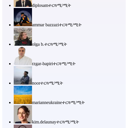
diplosam
ተርጓሚ/ሚት
ammar bazzazi
ተርጓሚ/ሚት
olga b.
ተርጓሚ/ሚት
rzgar-bapiri
ተርጓሚ/ሚት
noor
ተርጓሚ/ሚት
marianneukraine
ተርጓሚ/ሚት
kim.delaunay
ተርጓሚ/ሚት