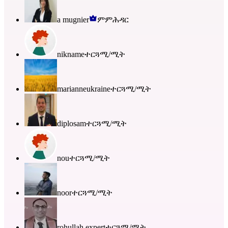
a mugnier
ምምሕዳር
nikname
ተርጓሚ/ሚት
marianneukraine
ተርጓሚ/ሚት
diplosam
ተርጓሚ/ሚት
nou
ተርጓሚ/ሚት
noor
ተርጓሚ/ሚት
rohullah expert
ተርጓሚ/ሚት