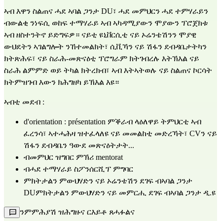
ኣብ እዋን ስልጠና ሓደ ኣባል ጋንታ DU፣ ሓደ መምህርን ሓደ ተምሃራይን 
ብውልቂ ንነፍሲ ወከፍ ተማሃራይ ኣብ ኣካዳሚያውን ሞያውን ፕሮጀክቱ 
ኣብ ዘስተንትኖ ይድግፍዎ። ናይቲ ዩኒቨርሲቲ ናይ ኦሬንቴሽንን ሞያዊ 
ውህደትን ኣገልግሎት ንኸተመልክት፣ ሲቪኻን ናይ ሽፋን ደብዳቤታትካን 
ክትጽሕፍ፣ ናይ ስራሕ-መጽናዕቲ ፕሮግራም ክትገብረሉ እትኽእል ናይ 
ስራሕ ልምምድ ወይ ትካል ክትረክብ፣ ኣብ እትኣትወሉ ናይ ስልጠና ኮርሳት 
ክትምዝገብ እውን ክሕግዘካ ይኽእል እዩ።
ኣብቲ መደብ :
d'orientation : présentation ምቕራብ ላዕለዋይ ትምህርቲ ኣብ 
ፈረንሳ፣ ኣተሓሕዛ ዝተፈላለዩ ናይ መመልከቲ መድረኻት፣ CVን ናይ 
ሽፋን ደብዳቤን ዓውደ መጽናዕትታት...
ብመምህር ዝግበር ምኽሪ mentorat
ብሓደ ተማሃራይ ስፖንሰርሺፕ ምግባር
ምክትታልን ምውህሃድን ናይ ኦሬንቴሽን ደገፍ ብኣባል ጋንታ 
DUምክትታልን ምውህሃድን ናይ መምርሒ ደገፍ ብኣባል ጋንታ ዲ.ዩ
ንምምሕያሽ ዝሕግዙና ርእይቶ ጸሓፉልና