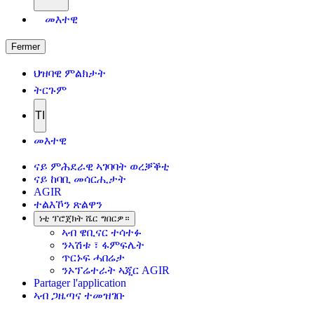
መእተዊ
Fermer
ህዝባዊ ምልክታት
ትርጉም
TI
መእተዊ
ናይ ምሕደራዊ ኣገባባት ወረቓቕቲ
ናይ ከባቢ መሳርሒታት
AGIR
ተልእኾን ጽልዋን
ነቲ ፕሮጀክት ሼር ግበርዎ።
ኣብ ዌቢናር ተሳተፉ
ንኣሽቱ ፣ ፋምፍሌት
ጥርኑፍ ሓበሬታ
ንኦፕሬተራት ኣጂር AGIR
Partager l'application
ኣብ ጋዜጣና ተመዝገቡ