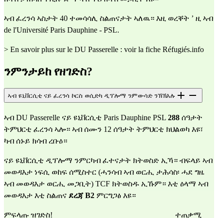
ኣብ ፈረንሳ ኣስታት 40 ተመሳሳሊ ስልጠናታት ኣለዉ። እዚ ወረቐት ’ ዚ ኣብ 
de l'
Université Paris Dauphine - PSL
.
> En savoir plus sur le DU Passerelle : voir la fiche Réfugiés.info
ንምንታይከ የዘገድስ?
ኣብ ዩኒቨርሲቲ ናይ ፈረንሳ ኮርስ ወሲድካ ዲፕሎማ ንምውሳድ ንኽኽእሉ
ኣብ DU Passerelle ናይ ዩኒቨርሲቲ Paris Dauphine PSL 
288
 ሰዓታት 
ትምህርቲ ፈረንሳ ኣሎ። ኣብ ሰሙን 12 ሰዓታት ትምህርቲ ክህልወካ እዩ፣ 
ካብ ሰኑይ ክሳብ ረቡዕ።
ናይ ዩኒቨርሲቲ ዲፕሎማ ንምርካብ ፈተናታት ክትወስድ ኢኻ። ብፍላይ ኣብ 
መወዳእታ ነፍሲ ወከፍ ሰሚስተር (ሓንሳብ ኣብ ወርሒ ታሕሳስ፡ ሓደ ግዜ 
ኣብ መወዳእታ ወርሒ መጋቢት) TCF ክትወስዱ ኢኹም። እቲ ዕላማ ኣብ 
መወዳእታ እቲ ስልጠና 
ደረጃ B2
 ምርግጋፅ እዩ።
ምፍላጡ ዝገድስ!                                                               ተጠቃሚ 