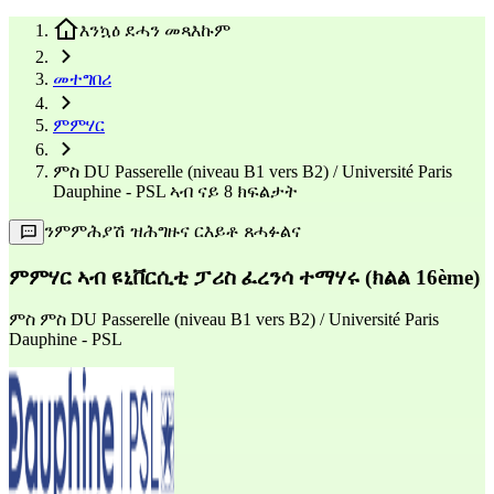
እንኳዕ ደሓን መጻእኩም
መተግበሪ
ምምሃር
ምስ DU Passerelle (niveau B1 vers B2) / Université Paris
Dauphine - PSL ኣብ ናይ 8 ክፍልታት
ንምምሕያሽ ዝሕግዙና ርእይቶ ጸሓፉልና
ምምሃር ኣብ ዩኒቨርሲቲ ፓሪስ ፈረንሳ ተማሃሩ (ክልል 16ème)
ምስ
ምስ DU Passerelle (niveau B1 vers B2) / Université Paris
Dauphine - PSL