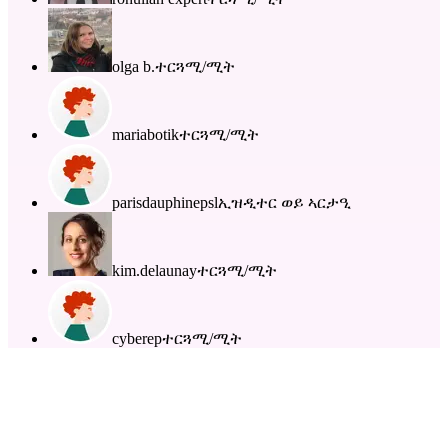
olga b.
ተርጓሚ/ሚት
mariabotik
ተርጓሚ/ሚት
parisdauphinepsl
ኢዝዲተር ወይ ኣርታዒ
kim.delaunay
ተርጓሚ/ሚት
cyberep
ተርጓሚ/ሚት