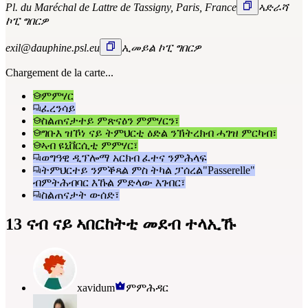
Pl. du Maréchal de Lattre de Tassigny, Paris, France
ኣድራሻ
ኮፒ ግበርዎ
exil@dauphine.psl.eu
ኢመይል ኮፒ ግበርዎ
Chargement de la carte...
ምምሃር
ፈረንሳይ
ስልጠናታተይ ምጽናዕን ምምሃርን፣
ግቡእ ዝኾነ ናይ ትምህርቲ ዕድል ንኽትረክብ ሓገዝ ምርካብ፣
ኣብ ዩኒቨርሲቲ ምምሃር፣
ወግዓዊ ዲፕሎማ አርክብ ፈተና ንምሕላፍ
ትምህርተይ ንምቕጻል ምስ ትካል ፓሰረል"Passerelle"
ብምትሕብባር እኹል ምድላው እገብር፣
ስልጠናታት ውሰድ፣
13 ናብ ናይ ኣበርከትቲ መደብ ተላኢኹ
xavidum
ምምሕዳር