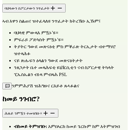
ባህላውን ስፖርታውን ንጥፈታት
ኣብ እዋን ስልጠና ዝተፈላለዩ ንጥፈታት ክትረኽቡ ኢኹም፤
ባህላዊ ምውጻእ ምዃኑ’ዩ።
ምፍራይ ፖድካስት ምዃኑ’ዩ።
ትያትር ዓውደ መጽናዕቲ ምስ ምቕራጽ ትርኢታት ብተማሃሮ 
ዝተጻሕፉ
ናይ ጽሑፍን ዕላልን ዓውደ መጽናዕትታት
ንጸጋታት ቤተ መጻሕፍቲ ዩኒቨርሲቲን ናብ ስፖርታዊ ትካላት 
ፒኤስኤልን ብነጻ ምብጻሕ PSL
ንምምሕያሽ ዝሕግዙና ርእይቶ ጸሓፉልና
ከመይ ንገብሮ?
ሕጹይ ንምዃን ተመዝገቡ።
ብከመይ ትምዝገቡ:
 እምበኣርከ ከመይ ጌርኩም ከም እትምዝገብ 