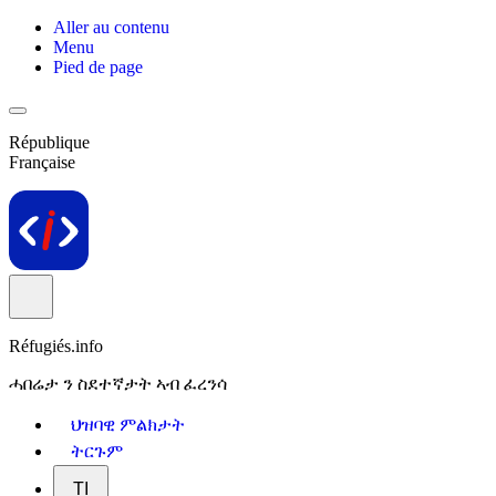
Aller au contenu
Menu
Pied de page
République
Française
Réfugiés.info
ሓበሬታ ን ስደተኛታት ኣብ ፈረንሳ
ህዝባዊ ምልክታት
ትርጉም
TI