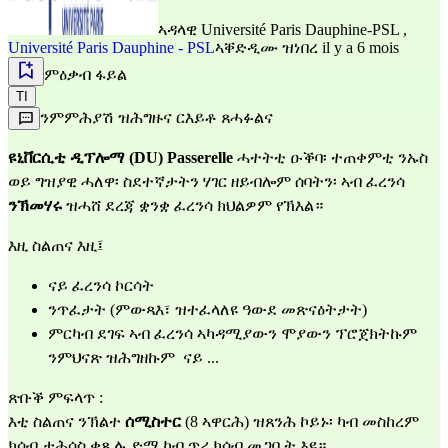
ኣዳላዊ
Université Paris Dauphine-PSL
,
Université Paris Dauphine - PSL
ኣቐድዲሙ ዝነበረ il y a 6 mois
ምዕቃብ ፋይል
TI
ንምምሕያሽ ዝሕግዙና ርእይቶ ጸሓፉልና
ዩኒቨርሲቲ ዲፕሎማ (DU) Passerelle
 ሓተትቲ ዑቕባ፡ ተጠቀምቲ ንኡስ 
ወይ ግዝያዊ ሓለዋ፡ ስደተኛታትን ሃገር ዘይብሎም ሰባትን፡ ኣብ ፈረንሳ 
ንኽመሃሩ
 ዝሓሸ ደረጃ ቋንቋ ፈረንሳ ክህልዎም የኽእል።
እዚ ስልጠና እዚ፤
ናይ ፈረንሳ ኮርሳት
ንጥፈታት (ምውጻእ፣ ዝተፈላለዩ ዓውደ መጽናዕትታት)
ምርካብ ደገፍ ኣብ ፈረንሳ ኣካዳሚያውን ሞያውን ፕሮጀክትኩም 
ንምህናጽ ዝሕግዘኩም  ናይ ...
ጽቡቕ ምፍላጥ :                                                                                            
እቲ ስልጠና ንኽልተ 
ሰሚስተር
 (8 ኣዋርሕ) ዝጸንሕ ኮይኑ፡ ካብ መስከረም 
ክሳብ ታሕሳስ ቀጺሉ ድማ ካብ ጥሪ ክሳብ መጋቢት እዩ።