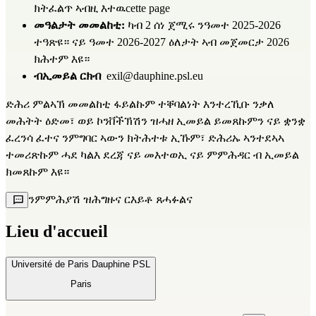
ክትፈልጥ ኣብዚ እተዉ
cette page
መዓልታት መመልከቲ:
 ካብ 2 ሰነ ጀሚሩ ንዓመተ 2025-2026 
ተዓጽዩ። ናይ ዓመተ 2026-2027 ዕለታት ኣብ መጀመርታ 2026 
ክሕተም እዩ።
ብኢመይል ርክብ
exil@dauphine.psl.eu
ድሕሪ ምልኣኽ መመልከቲ ፋይልኩም ተቐባልነት እንተረኺቡ ንቃለ 
መሕትት ዕድመ፣ ወይ ኮንቨችኽሽን ዝሓዘ ኢመይል ይመጸኩምን ናይ ቋንቋ 
ፈረንሳ ፈተና ንምግባር ኣውን ክትሕተቱ ኢኹም፣ ድሕሪኡ ኣንተደኣኣ 
ተመሪጽኩም ሓደ ካልእ ደረጃ ናይ መእተወኢ ናይ ምምሕዳር ብ ኢመይል 
ክመጸኩም እዩ።
ንምምሕያሽ ዝሕግዙና ርእይቶ ጸሓፉልና
Lieu d'accueil
Université de Paris Dauphine PSL
Paris