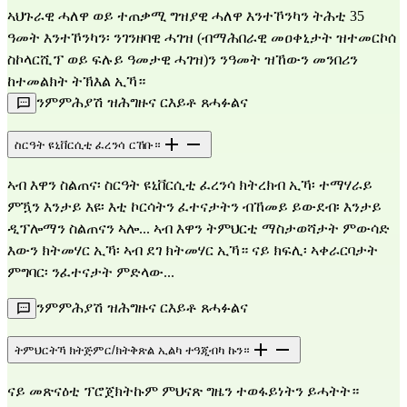
ኣህጉራዊ ሓለዋ ወይ ተጠቃሚ ግዝያዊ ሓለዋ እንተኾንካን ትሕቲ 35 
ዓመት እንተኾንካን፡ ንገንዘባዊ ሓገዝ (ብማሕበራዊ መዐቀኒታት ዝተመርኮሰ 
ስኮላርሺፕ ወይ ፍሉይ ዓመታዊ ሓገዝ)ን ንዓመት ዝኸውን መንበሪን 
ከተመልክት ትኽእል ኢኻ።
ንምምሕያሽ ዝሕግዙና ርእይቶ ጸሓፉልና
ስርዓት ዩኒቨርሲቲ ፈረንሳ ርኸቡ።
ኣብ እዋን ስልጠና፡ ስርዓት ዩኒቨርሲቲ ፈረንሳ ክትረክብ ኢኻ፡ ተማሃራይ 
ምዃን እንታይ እዩ፡ እቲ ኮርሳትን ፈተናታትን ብኸመይ ይውደብ፡ እንታይ 
ዲፕሎማን ስልጠናን ኣሎ... ኣብ እዋን ትምህርቲ ማስታወሻታት ምውሳድ 
እውን ክትመሃር ኢኻ፡ ኣብ ደገ ክትመሃር ኢኻ። ናይ ክፍሊ፡ ኣቀራርባታት 
ምግባር፡ ንፈተናታት ምድላው...
ንምምሕያሽ ዝሕግዙና ርእይቶ ጸሓፉልና
ትምህርትኻ ክትጅምር/ክትቅጽል ኢልካ ተዓጂብካ ኩን።
ናይ መጽናዕቲ ፕሮጀክትኩም ምህናጽ ግዜን ተወፋይነትን ይሓትት።