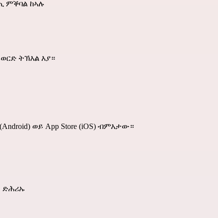
ጢ ምቕባል ከኣሉ
ትወርድ ትኽእል እያ።
(Android) ወይ
App Store
(iOS) ብምእታው።
፣ ድሕሪኡ