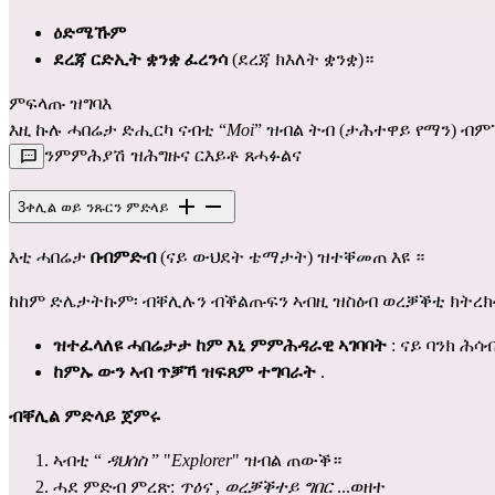
ዕድሜኹም
ደረጃ ርድኢት ቋንቋ ፈረንሳ
(ደረጃ ክእለት ቋንቋ)።
ምፍላጡ ዝግባእ
እዚ ኩሉ ሓበሬታ ድሒርካ ናብቲ “
Moi
” ዝብል ትብ (ታሕተዋይ የማን) ብም
ንምምሕያሽ ዝሕግዙና ርእይቶ ጸሓፉልና
3
ቀሊል ወይ ንጹርን ምድላይ
እቲ ሓበሬታ
በብምድብ
(ናይ ውህደት ቴማታት) ዝተቐመጠ እዩ ።
ከከም ድሌታትኩም፡ ብቐሊሉን ብቕልጡፍን ኣብዚ ዝስዕብ ወረቓቕቲ ክትረክ
ዝተፈላለዩ ሓበሬታታ ከም እኒ ምምሕዳራዊ ኣገባባት
: ናይ ባንክ ሕ
ከምኡ ውን ኣብ ጥቓኻ ዝፍጸም ተግባራት
.
ብቐሊል ምድላይ ጀምሩ
ኣብቲ “
ዳህሰስ
” "
Explorer
" ዝብል ጠውቕ።
ሓደ ምድብ ምረጽ:
ጥዕና
,
ወረቓቕተይ ግበር
...ወዘተ