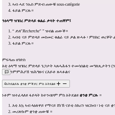
ኣብ ሓደ ንኡስ ምድብ ጠውቑ sous-catégorie
ፋይል ምረጹ።
ንዕላማ ዝገበረ ምድላይ ቁልፊ ቃላት ተጠቐም፤
“
ድለ
"
Recherche
" ” ዝብል ጠውቕ።
ኣብቲ ናይ ምድላይ መስመር ቁልፊ ናይ ቃል ጽሓፉ ፡ ምስክር
ወረቐት 
ፋይል ምረጹ።
ምፍላጡ ዘገድስ
እቲ ዕላማ ዝገበረ ምድላይ ጌጋታት ኣጸሓሕፋን ተመሳሰልቲ መግለጺታትን (ንኣብ
ንምምሕያሽ ዝሕግዙና ርእይቶ ጸሓፉልና
4
እትደልይሉ ቋንቋ ምቕያር ምስ እትደልዩ
ነቶም ዝተፈላለዩ ፋይላት ከተንብቦም ምስ እትደልዩ
ቋንቋ ምረጹ
።
እቲ እኳ ኣብ ላዕለዋይ የማናይ ሸነኽ ናይቲ ስክሪን ዝርከብ ፡ ነቲ ናይ
መሪጽኩም ቋንቋ ጠውቑ ።