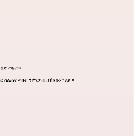
ውሰድ ወዘተ።
ር ስልጠና ወዘተ ንምርካብ ዘኽለኩም እዩ ።