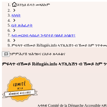
እንኳዕ ደሓን መጻእኩም
ኣካላት
ቤት ጽሕፈታት
ኣብ መርበብ ሓበሬታ ጉዳያተይ ባዕለይ አሳልጥ፣
ምፍላጥ ብኸመይ Réfugiés.info ኣፕሊኬሽን ብ ኸመይ ከም ንጥቀመ
ንምምሕያሽ ዝሕግዙና ርእይቶ ጸሓፉልና
ምፍላጥ ብኸመይ Réfugiés.info ኣፕሊኬሽን ብ ኸመይ ከም 
ኣዳላዊ
Comité de la Démarche Accessible
ኣቐድ