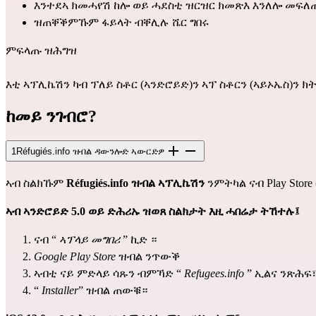
እንተደኣ ክመሓየሽ ከሎ ወይ ሓደስቲ ዝርዝር ክመጽእ እንለሎ መፍለ
ዝጠቐቕምኹም ፋይላት ብቐሊሉ ሼር ግበሩ
ምፍላጡ ዝሕግዝ
እቲ ኣፕሊኬሽን ካብ
ፕለይ ስቶር
(ኣንድሮይድ)ን
ኣፕ ስቶርን
(ኣይኦኤስ)ን ክ
ከመይ ንገብሮ?
1
Réfugiés.info ዝብል ዳውንሎድ ኣውርድዎ
ኣብ ስልክኹም
Réfugiés.info ዝብል ኣፕሊኬሽን
ንምትካል ናብ
Play Store
ኣብ ኣንድሮይድ 5.0 ወይ ድሕሪኡ ዝወጸ ስልክታት እዚ ሓበሬታ ትኸተሉ፤
ናብ “
ኣፕላይ መግበሪ
” ኪድ ።
Google Play Store
ዝብል ንጥውቕ
ኣብቲ ናይ ምድላይ ሳጹን ብምኻድ “
Refugees.info
” ኢልና ንጽሕፍ
“
Installer
” ዝብል ጠውቑ።