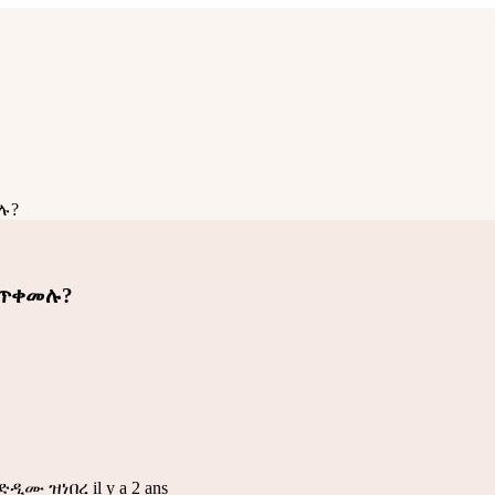
ሉ?
ንጥቀመሉ?
ዲሙ ዝነበረ il y a 2 ans