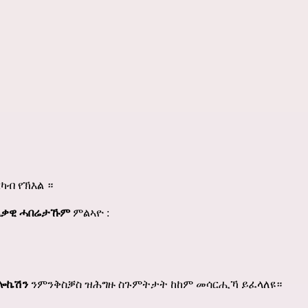
ካብ የኽእል ።
ቃዊ ሓበሬታኹም
ምልኣዮ :
ሎኬሽን
ንምንቅስቓስ ዝሕግዙ ስጉምትታት ከከም መሳርሒኻ ይፈላለዩ።