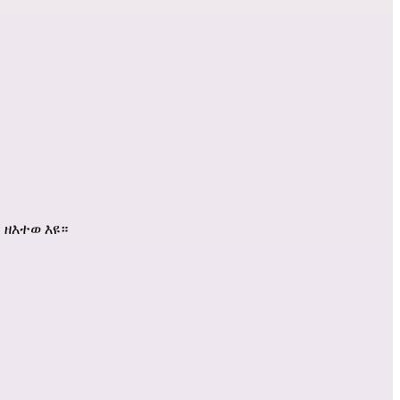
 ዘእተወ እዩ።