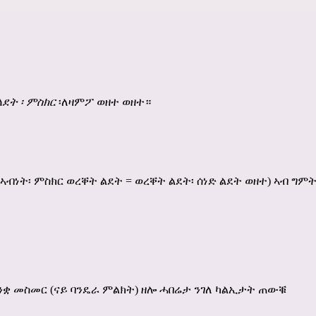
ልደት
፡ ምስክር
፡ለዛምፖ ወዘተ ወዘተ።
ነት፡ ምስክር ወረቐት ልደት = ወረቐት ልደት፡ ሰነድ ልደት ወዘተ) ኣብ ግምት
 ቋንቋ መስመር (ናይ ባንዴራ ምልክት) ዘሎ ሓበሬታ ንገለ ካልኢታት ጠውቑ