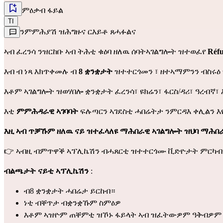
ምዕቃብ ፋይል
TI
ንምምሕያሽ ዝሕግዙና ርእይቶ ጸሓፉልና
ኣብ ፈረንሳ ንዝርከቡ ኣብ ትሕቲ ቁዕባ ዘለዉ ሰባትኣገልግሎት ዝተወፈየ
Réf
እብ ብ ነጻ እክጥቀመሉ ብ
8 ቋንቋታት
ዝተተርጎመን ፣ ዘተኣማምንን ብስሩዕ
እቶም ኣገልግሎት ዝወሃበሎ ቋንቋታት ፈረንሳ፣ ዩክሬን፣ ፋርስ/ዳሪ፣ ዓረብኛ፣
እቲ
ምምሕዳራዊ ኣገባባት
ፍሉጣርን ኣገደስቲ ሓበሬትታ ንምርዳእ ቀሊልን እዩ:
እዚ ኣብ ጥቓኹም ዘለዉ ናይ ዝተፈላለዩ ማሕበራዊ ኣገልግሎት ዝህባ ማሕበ
👉 ኣብዚ ብምጥዋቕ ኣፕሊኬሽን
ብሓጸርቲ ዝተተርጎሙ ቪድዮታት
ምርካብ 
ብልጫታት ናይቲ ኣፕሊኬሽን
:
ብ8 ቋንቋታት ሓበሬታ ይርከብ።
ነቲ ብቐጥታ ብቋንቋኹም ስምዕዎ
እቶም ኣዝዮም ጠቐምቲ ዝኾኑ ፋይላት ኣብ ዝፈትውዎም ዓቅብዎም 