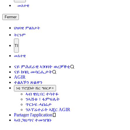
መእተዊ
Fermer
ህዝባዊ ምልክታት
ትርጉም
TI
መእተዊ
ናይ ምሕደራዊ ኣገባባት ወረቓቕቲ
ናይ ከባቢ መሳርሒታት
AGIR
ተልእኾን ጽልዋን
ነቲ ፕሮጀክት ሼር ግበርዎ።
ኣብ ዌቢናር ተሳተፉ
ንኣሽቱ ፣ ፋምፍሌት
ጥርኑፍ ሓበሬታ
ንኦፕሬተራት ኣጂር AGIR
Partager l'application
ኣብ ጋዜጣና ተመዝገቡ