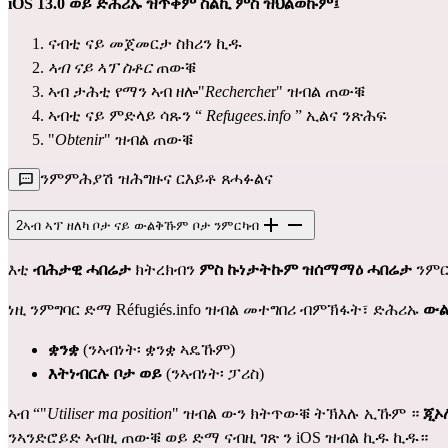
iOS 13.0 ወይ ድሕሪኡ ዝጥቀም ስልኪ ምስ ዝህልወኩም፤
ናብቲ ናይ መጀመርታ ስክሪን ኪዱ
ኣብ ናይ ኣፕ ስቶር
ጠውቑ
ኣብ ታሕቲ የማን ኣብ ዘሎ"
Recherche
r" ዝብል ጠውቑ
ኣብቲ ናይ ምድላይ ሳጹን “
Refugees.info
” ኢልና ንጽሕፍ
"
Obtenir
" ዝብል ጠውቑ
ንምምሕያሽ ዝሕግዙና ርእይቶ ጸሓፉልና
2
ኣብ ኣፕ ዘለካ ቦታ ናይ ውልቅኹም ቦታ ንምርካብ
እቲ
ብሕታዊ ሓበሬታ
ክትረክብን
ምስ ኩነታትኩም ዝሰማማዕ ሓበሬታ
ንምር
ነዚ ንምግባር ድማ Réfugiés.info ዝብል መተግበሪ ብምኽፋት፣ ድሕሪኡ
ውል
ቋንቋ
(ንኣብነት፡ ቋንቋ ኣዴኹም)
እትነብርሉ ቦታ ወይ
(ንኣብነት፡ ፓሪስ)
ኣብ “"
Utiliser ma position
" ዝብል ውን ክትጥውቑ ትኽእሉ ኢኹም ።
ጂኦ
ንኣንድሮይድ
ኣብዚ
ጠውቑ ወይ ድማ ናብዚ
ገጽ
ን iOS ዝብል ኪዱ ኪዱ።