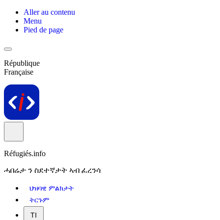
Aller au contenu
Menu
Pied de page
République
Française
Réfugiés.info
ሓበሬታ ን ስደተኛታት ኣብ ፈረንሳ
ህዝባዊ ምልክታት
ትርጉም
TI