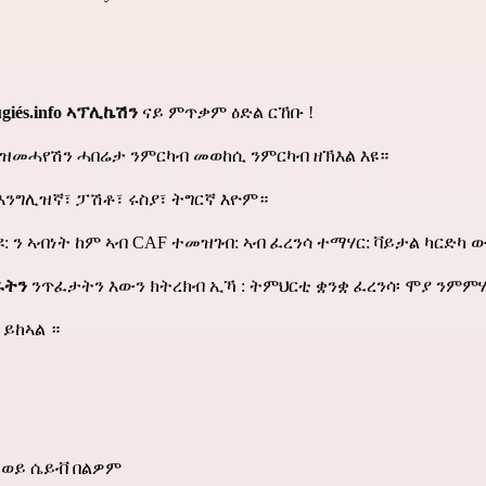
ugiés.info ኣፕሊኬሽን
ናይ ምጥቃም ዕድል ርኸቡ !
 ዝመሓየሽን ሓበሬታ ንምርካብ መወከሲ ንምርካብ ዘኽእል እዩ።
 እንግሊዝኛ፣ ፓሽቶ፣ ሩስያ፣ ትግርኛ እዮም።
 ን ኣብነት ከም ኣብ CAF ተመዝገብ: ኣብ ፈረንሳ ተማሃር: ቫይታል ካርድካ 
ራትን
ንጥፈታትን እውን ክትረክብ ኢኻ : ትምህርቲ ቋንቋ ፈረንሳ፡ ሞያ ንምምሃ
ይከኣል ።
ወይ ሴይቭ በልዎም