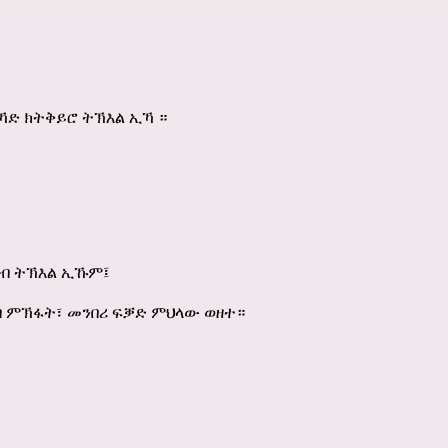
ኻድ ክትቅይሮ ትኽእል ኢኻ ።
ብ ትኽእል ኢኹም፤
ሳብ ምኽፋት፣ መንበሪ ፍቓድ ምህላው ወዘተ።