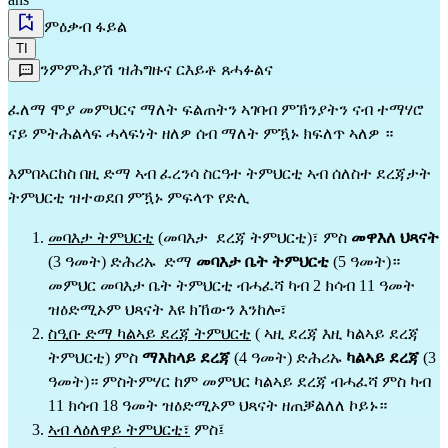
ምዕቃብ ፋይል
TI
ንምምሕያሽ ዝሕግዙና ርእይቶ ጸሓፉልና
ፈለማ ሞያ መምህርና ማለት ፍልጠትን ኣገባብ ምኽንያትን ናብ ተማሃሮ 
ናይ ምትሕልላፍ ሓላፍነት ዘለዎ ሰብ ማለት ምዃኑ ክፍለጥ ኣለዎ ።
እምበኣርከስ በዚ ድማ ኣብ ፈረንሳ ስርዓተ ትምህርቲ ኣብ ሰለስተ ደረጃታት 
ትምህርቲ ዝተወደበ ምዃኑ ምፍላጥ የድሊ
መባእታ ትምህርቲ
 (መባእታ  ደረጃ ትምህርቲ)፣ ምስ 
መዋእለ ህጻናት
(3 ዓመት) ድሕሪኡ  ድማ 
መባእታ ቤት ትምህርቲ
 (5 ዓመት)። 
መምህር መባእታ ቤት ትምህርቲ ብሓፈሻ ካብ 2 ክሳብ 11 ዓመት 
ዝዕድሚኦም ህጻናት እዩ ክኸውን እንከሎ፣
ስዒቡ ድማ ካልኣይ ደረጃ ትምህርቲ
 ( ኣዚ ደረጃ እዚ ካልኣይ ደረጃ 
ትምህርቲ) ምስ 
ማእከላይ ደረጃ
 (4 ዓመት) ድሕሪኡ 
ካልኣይ ደረጃ
 (3 
ዓመት)። ምስትምሃር ከም መምህር ካልኣይ ደረጃ ብሓፈሻ ምስ ካብ 
11 ክሳብ 18 ዓመት ዝዕድሚኦም ህጻናት ዘጠቓልለለ ኮይኑ።
ኣብ ላዕለዋይ ትምህርቲ፣
 ምስ፤