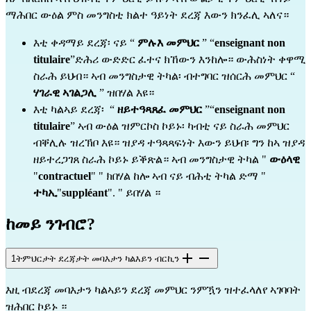
ማሕበር ውዕል ምስ መንግስቲ ክልተ ዓይነት ደረጃ እውን ክንፈሊ ኣለና።
እቲ ቀዳማይ ደረጃ፡ ናይ “ 
ምሉእ መምህር
 ” “
enseignant non 
titulaire
”ድሕሪ ውድድር ፈተና ክኸውን እንከሎ። ውሕስነት ቀዋሚ 
ስራሕ ይህብ። ኣብ መንግስታዊ ትካል፡ ብተግባር ዝሰርሕ መምህር “ 
ሃገራዊ ኣገልጋሊ
 ” ዝበሃል እዩ።
እቲ ካልኣይ ደረጃ፡  “ 
ዘይተዓጻጸፈ መምህር
 ”“
enseignant non 
titulaire
” ኣብ ውዕል ዝምርኮስ ኮይኑ፡ ካብቲ ናይ ስራሕ መምህር 
ብቐሊሉ ዝረኽቦ እዩ። ዝያዳ ተዓጻጻፍነት እውን ይህብ፡ ግን ከኣ ዝያዳ 
ዘይተረጋገጸ ስራሕ ኮይኑ ይቕጽል። ኣብ መንግስታዊ ትካል " 
ውዕላዊ
"
contractuel
" " ክበሃል ከሎ ኣብ ናይ ብሕቲ ትካል ድማ " 
ተካኢ
"
suppléant
". " ይበሃል ።
ከመይ ንገብሮ?
1
ትምህርታት ደረጃታት መባእታን ካልእይን ብርኪን
እዚ ብደረጃ መባእታን ካልኣይን ደረጃ መምህር ንምዃን ዝተፈላለየ ኣገባባት 
ዝሕበር ኮይኑ ።