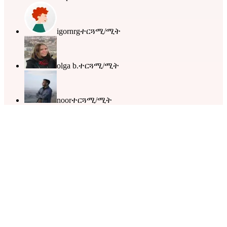
igornrg
ተርጓሚ/ሚት
olga b.
ተርጓሚ/ሚት
noor
ተርጓሚ/ሚት