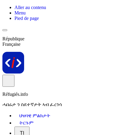
Aller au contenu
Menu
Pied de page
République
Française
Réfugiés.info
ሓበሬታ ን ስደተኛታት ኣብ ፈረንሳ
ህዝባዊ ምልክታት
ትርጉም
TI