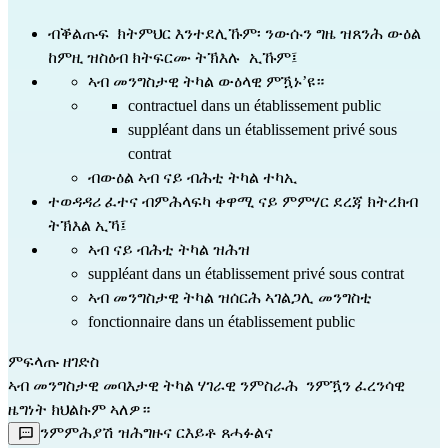
ብቕልጡፍ  ክትምህር እንተደሊኹም፡ ንውሱን ግዜ ዝጸንሕ ውዕል 
ከምዚ ዝስዕብ ክትፍርሙ ትኽእሉ  ኢኹም፤
ኣብ መንግስታዊ ትካል ውዕላዊ ምዃኑ’ዩ።
contractuel dans un établissement public
suppléant dans un établissement privé sous 
contrat
ብውዕል ኣብ ናይ ብሕቲ ትካል ተካኢ
ተወዳዳሪ ፈተና ብምሕላፍካ ቀዋሚ ናይ ምምሃር ደረጃ ክትረክብ 
ትኽእል ኢኻ፤
ኣብ ናይ ብሕቲ ትካል ዝሕዝ
suppléant dans un établissement privé sous contrat
ኣብ መንግስታዊ ትካል ዝሰርሕ ኣገልጋሊ መንግስቲ
fonctionnaire dans un établissement public
ምፍላጡ ዘገድስ                                                                                 
ኣብ መንግስታዊ መባእታዊ ትካል ሃገራዊ ንምስራሕ  ንምዃን ፈረንሳዊ 
ዜግነት ክህልኩም ኣለዎ።
ንምምሕያሽ ዝሕግዙና ርእይቶ ጸሓፉልና