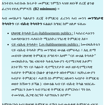
እንተደኣ ኣብ ኩሉ ኩነታት መምህር ንምዃን ኣዝዩ ጽቡቕ ደረጃ ቋንቋ 
ፈረንሳ የድሊምምላኽ  
(B2 minimum)
 ።
ኣብ መባእታን ካልኣይን ደረጃ ትምህርቲ ፈረንሳ ኣብ መንጎ 
መንግስታዊ 
ትካላትን
 ናይ 
ብሕቲ ትካላትን
 ፍልልይ ክግበር ከም ዘለዎ ፍለጡ 
ህዝባዊ ትካላት:Les établissements publics :
 l ኣሰራርሓአንን 
ኣወዳድባአንን ሓላፍነት ሚኒስትሪ ሃገራዊ ትምህርቲ እዩ።
ናይ ብሕቲ ትካላት፦
Les établissements publics :
 lመብዛሕትአን 
ናይ ብሕቲ ትካላት ምስ መንግስቲ ውዕል ብምፍላራ ፣ እዚ ድማ 
መደባት ህዝባዊ ትምህርቲ ይግደዳ። እዞም “ናይ ውዕል ትካላት” 
መብዛሕትኡ ግዜ ብፍላት ካቶሊካውያን ዲኖሚናላዊ እቶም፣ 
እንተኾነ ግን ናይ ካልኦት ዲኖሚንያታት ወይ ዘይዲኖሚናላዊ 
ኣብያተ ትምህርቲ (ክልተ ቋንቋታት ዘስተምህሩ፣ ኣህጉራውያን 
ኣብያተ ትምህርቲ፣ ሓድሽ ስነ-ምምሃር ዘለወን ኣብያተ ትምህርቲ 
ወዘተ ክኸውን ይኻል )  ብውዕል ኣብ ናይ ብሕቲ ትካል ዝሰርሑ 
መምህራን እውን ኣብ ሃገራዊ ትምህርቲ ይምርኮሱ፣ ግን ከኣ 
ተመሳሳሊ ሕጋዊ ስርዓት ኣይግዝኡን እዮም።
እምበእርከስ ኣብ ህዝባዊ ትምህርቲ ይኹን ኣብ ውልቃዊ ትምህርቲ ብናይ 