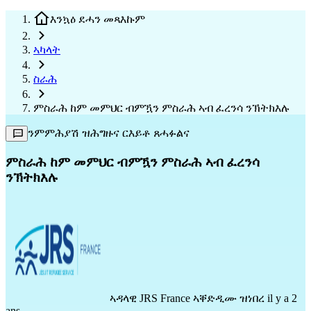
እንኳዕ ደሓን መጻእኩም
ኣካላት
ስራሕ
ምስራሕ ከም መምህር ብምዃን ምስራሕ ኣብ ፈረንሳ ንኽትክእሉ
ንምምሕያሽ ዝሕግዙና ርእይቶ ጸሓፉልና
ምስራሕ ከም መምህር ብምዃን ምስራሕ ኣብ ፈረንሳ
ንኽትክእሉ
ኣዳላዊ
JRS France
ኣቐድዲሙ ዝነበረ il y a 2
ans