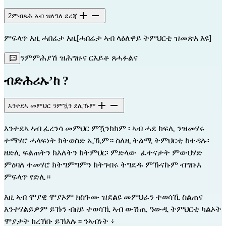
2
ምብጻሕ ኣብ ዝለዓለ ደረጃ
ምፍላጥ እዚ ሓበሬታ እዚ[ሓበሬታ ኣብ ላዕለዋይ ትምህርቲ ዝመጽእ እዩ]
ንምምሕያሽ ዝሕግዙና ርእይቶ ጸሓፉልና
ብድሕሪኡ’ከ ?
እንተደኣ መምህር ንምዃን ደሊኹም
እንተደኣ ኣብ ፈረንሳ መምህር ምዃንክክም ፡ ኣብ ሓደ ክፍሊ ንዝመሃሩ 
ተማሃሮ ሓላፍነት ክትወስድ ኢኺም። ስለዚ ትልሚ ትምህርቲ ከተዳሉ፡ 
ዘድሊ ፍልጠትን ክእለትን ክትምህር፡ ምድላው  ፈተናታት ምውህሃድ 
ምዕባለ ተመሃሮ ክትግምግምን ክትገብሩ ትግደዱ ምኹናኩም ብግቡእ 
ምፍላጥ የድሊ።
እዚ ኣብ ሞያዊ ሞያኦም ክስጉሙ ዝደልዩ መምህራን ተወሳኺ ስልጠና 
እንተሃልይዎም ይኹን ብዘይ ተወሳኺ ኣብ ውሽጢ ዓውዲ ትምህርቲ ካልኦት 
ሞያታት ክረኽቡ ይኽእሉ። ንኣብነት ፥