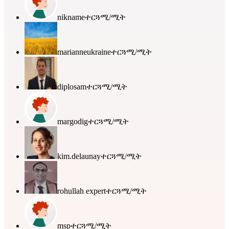
nikname
ተርጓሚ/ሚት
marianneukraine
ተርጓሚ/ሚት
diplosam
ተርጓሚ/ሚት
margodig
ተርጓሚ/ሚት
kim.delaunay
ተርጓሚ/ሚት
rohullah expert
ተርጓሚ/ሚት
msp
ተርጓሚ/ሚት