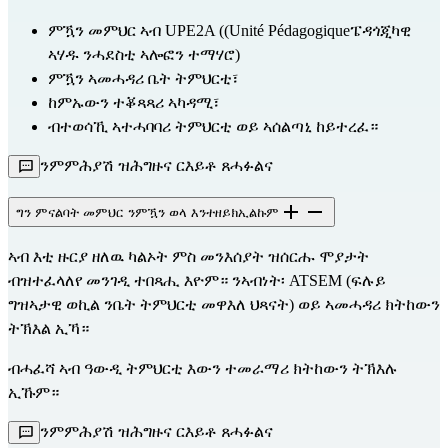
ምዃን መምህር ኣብ UPE2A ((Unité Pédagogiqueፔዳጎጂካዊ 
ኣሃዱ ንሓደስቲ ኣሎፎን ተማሃሮ)
ምዃን ኣመሓዳሪ ቤት ትምህርቲ፣
ከምኡውን ተቖጻጻሪ ኣካዳሚ፣
ብተወሳኺ ኣተሓባባሪ ትምህርቲ ወይ ኣሰልጣኒ ከይተረፈ።
ንምምሕያሽ ዝሕግዙና ርእይቶ ጸሓፉልና
ግን ምናልባት መምህር ንምዃን ወላ እንተዘይክኢልኩም
ኣብ እቲ ዙርያ ዘለዉ ካልኦት ምስ መንእሰያት ዝሰርሑ ሞያታት 
ብዝተፈላለየ መንገዲ ተበጻሒ እዮም። ንኣብነት፡ ATSEM (ፍሉይ 
ግዝኣታዊ ወኪል ንቤት ትምህርቲ መዋእለ ህጻናት) ወይ ኣመሓዳሪ ክትከውን 
ትኽእል ኢኻ።
ብሓፈሻ ኣብ ዓውዲ ትምህርቲ እውን ተመራማሪ ክትከውን ትኽእሉ 
ኢኹም።
ንምምሕያሽ ዝሕግዙና ርእይቶ ጸሓፉልና