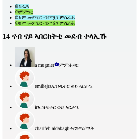
ስራሕ
ምምሃር
ከም መምህር ብምዃን ምስራሕ
ከም መምህር ብምዃን ምስራሕ
14 ናብ ናይ ኣበርከትቲ መደብ ተላኢኹ
a mugnier
ምምሕዳር
emiliejrs
ኢዝዲተር ወይ ኣርታዒ
ir
ኢዝዲተር ወይ ኣርታዒ
charifeh aldabagh
ተርጓሚ/ሚት