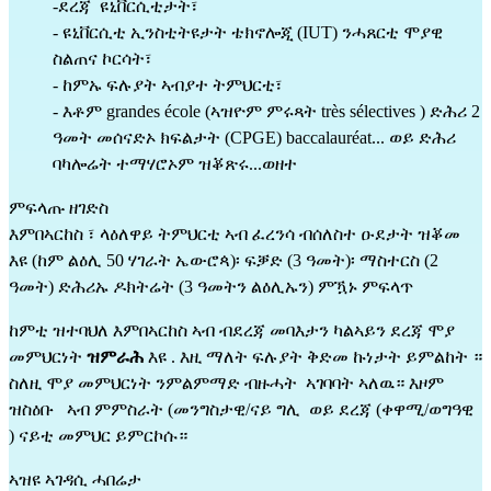
-ደረጃ  ዩኒቨርሲቲታት፣
- ዩኒቨርሲቲ ኢንስቲትዩታት ቴክኖሎጂ (IUT) ንሓጸርቲ ሞያዊ 
ስልጠና ኮርሳት፣
- ከምኡ ፍሉያት ኣብያተ ትምህርቲ፣
- እቶም grandes école (ኣዝዮም ምሩጻት très sélectives ) ድሕሪ 2 
ዓመት መሰናድኦ ክፍልታት (CPGE) baccalauréat... ወይ ድሕሪ 
ባካሎሬት ተማሃሮኦም ዝቖጽሩ...ወዘተ 
ምፍላጡ ዘገድስ                                                                       
እምበኣርከስ ፣ ላዕለዋይ ትምህርቲ ኣብ ፈረንሳ ብሰለስተ ዑደታት ዝቖመ 
እዩ (ከም ልዕሊ 50 ሃገራት ኤውሮጳ)፡ ፍቓድ (3 ዓመት)፡ ማስተርስ (2 
ዓመት) ድሕሪኡ ዶክትሬት (3 ዓመትን ልዕሊኡን) ምዃኑ ምፍላጥ 
ከምቲ ዝተባህለ እምበኣርከስ ኣብ ብደረጃ መባእታን ካልኣይን ደረጃ ሞያ 
መምህርነት 
ዝምራሕ
 እዩ . እዚ ማለት ፍሉያት ቅድመ ኩነታት ይምልከት ። 
ስለዚ ሞያ መምህርነት ንምልምማድ ብዙሓት  ኣገባባት ኣለዉ። እዞም 
ዝስዕቡ   ኣብ ምምስራት (መንግስታዊ/ናይ ግሊ  ወይ ደረጃ (ቀዋሚ/ወግዓዊ 
) ናይቲ መምህር ይምርኮሱ።
ኣዝዩ ኣገዳሲ ሓበሬታ                                                                       