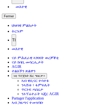
መእተዊ
Fermer
ህዝባዊ ምልክታት
ትርጉም
TI
መእተዊ
ናይ ምሕደራዊ ኣገባባት ወረቓቕቲ
ናይ ከባቢ መሳርሒታት
AGIR
ተልእኾን ጽልዋን
ነቲ ፕሮጀክት ሼር ግበርዎ።
ኣብ ዌቢናር ተሳተፉ
ንኣሽቱ ፣ ፋምፍሌት
ጥርኑፍ ሓበሬታ
ንኦፕሬተራት ኣጂር AGIR
Partager l'application
ኣብ ጋዜጣና ተመዝገቡ