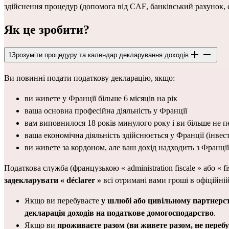
здійснення процедур (
допомога від CAF
, 
банківський рахунок
, 
Як це зробити?
1
Зрозуміти процедуру та календар декларування доходів
Ви повинні подати податкову декларацію, якщо:
ви живете у Франції більше 6 місяців на рік
ваша основна професійна діяльність у Франції
вам виповнилося 18 років минулого року і ви більше не п
ваша економічна діяльність здійснюється у Франції (інвес
ви живете за кордоном, але ваш дохід надходить з Франції
задекларувати « déclarer »
 всі отримані вами гроші в офіційній
Якщо ви перебуваєте 
у шлюбі або цивільному партнерств
декларація доходів на податкове домогосподарство
.
Якщо ви 
проживаєте разом
(ви живете разом, не пере