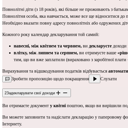
Повнолітні діти (з 18 років), які більше не проживають з бать
Повнолітня особа, яка навчається, може все ще відноситися до 
Необхідно вказати повну адресу повнолітніх або одружених дітей
Кожного року календар декларування той самий:
навесні, між квітнем та червнем,
 ви 
декларуєте
 доходи 
влітку, між липнем та серпнем,
 ви отримуєте ваше 
«ріше
тим, що ви вже заплатили (вираховано з заробітної плати «
Вирахування та відшкодування податків відбувається 
автомат
Зробити пропозицію щодо покращення
Слухати
2
Задекларувати свої доходи
Ви отримаєте документ 
у квітні 
поштою,
якщо ви вирішили под
Ви можете заповнити та надіслати декларацію у паперовому фор
Інтернету.