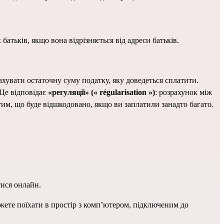
атьків, якщо вона відрізняється від адреси батьків.
рахувати остаточну суму податку, яку доведеться сплатити.
Це відповідає 
«регуляції» (« régularisation »)
: розрахунок між 
о тим, що буде відшкодовано, якщо ви заплатили занадто багато.
тися онлайн.
жете поїхати в 
простір з комп’ютером
, підключеним до 