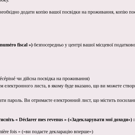
необхідно додати копію вашої 
посвідки на проживання
uméro fiscal ») 
безпосередньо у 
центрі вашої місцевої податково
récépissé чи дійсна посвідка на проживання
)
 електронного листа, в якому буде вказано, що ви можете створи
ати пароль. Ви отримаєте електронний лист, що містить посилан
атисніть « Déclarer mes revenus » («Задекларувати мої доходи») :
emière fois » («ви подаєте декларацію вперше»)