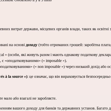
вних витрат держави, місцевих органів влади, таких як освітні за
вані на основі 
доходу
 (тобто отриманих грошей: заробітна плата,
cal » (особи, які живуть разом і мають однакову податкову деклар
 є «оподатковуваними» (« imposable »).
оподатковуваними» (« non imposable ») через низький дохід або о
s à la source »)
: це означає, що він вираховується безпосередньо 
те мало або взагалі не заробляєте.
дженням вашого доходу для банків та державних установ. Багато 