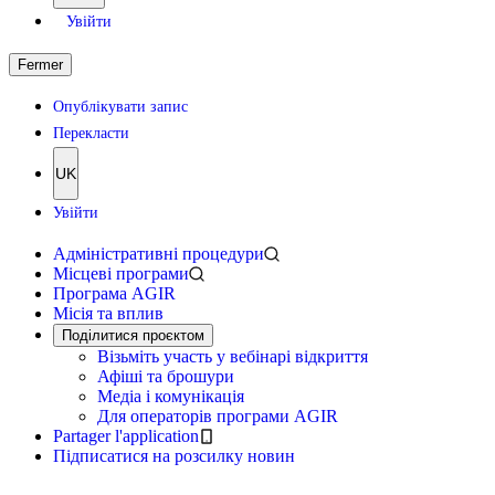
Увійти
Fermer
Опублікувати запис
Перекласти
UK
Увійти
Адміністративні процедури
Місцеві програми
Програма AGIR
Місія та вплив
Поділитися проєктом
Візьміть участь у вебінарі відкриття
Афіші та брошури
Медіа і комунікація
Для операторів програми AGIR
Partager l'application
Підписатися на розсилку новин