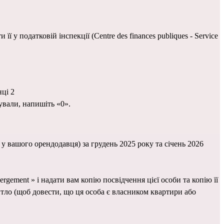
ти її у податковій інспекції (
Centre des finances publiques
 - Service 
нці 2
ували, напишіть «0».
 вашого орендодавця) за грудень 2025 року та січень 2026 
ement » і надати вам копію посвідчення цієї особи та копію її 
тло (щоб довести, що ця особа є власником квартири або 