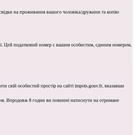
, копію посвідки на проживання вашого чоловіка/дружини та копію 
ї
. Цей податковий номер є вашим особистим, єдиним номером, 
ти свій особистий простір на сайті i
mpots.gouv.fr
, вказавши 
ня. Впродовж 8 годин ви повинні натиснути на отримане 