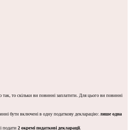
Податкова служба (французькою « administration fiscale » або « fisc ») повинна розрахувати, чи повинні ви платити податок, і якщо так, то скільки ви повинні заплатити. Для цього ви повинні 
винні бути включені в одну податкову декларацію: 
лише одна 
і подати 
2 окремі податкові декларації
.