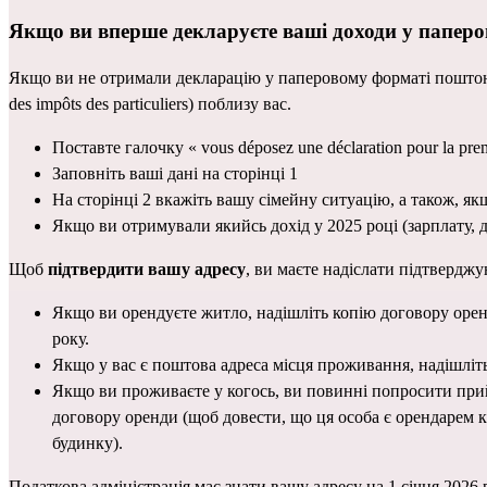
Якщо ви вперше декларуєте ваші доходи у паперо
Якщо ви не отримали декларацію у паперовому форматі поштою
des impôts des particuliers) поблизу вас.
Поставте галочку « vous déposez une déclaration pour la pr
Заповніть ваші дані на сторінці 1
На сторінці 2 вкажіть вашу сімейну ситуацію, а також, якщ
Якщо ви отримували якийсь дохід у 2025 році (зарплату, д
Щоб 
підтвердити вашу адресу
, ви маєте надіслати підтверджу
Якщо ви орендуєте житло, надішліть копію договору оренд
року.
Якщо у вас є 
поштова адреса місця проживання
, надішлі
Якщо ви проживаєте у когось, ви повинні попросити прийма
договору оренди (щоб довести, що ця особа є орендарем к
будинку).
Податкова адміністрація має знати вашу адресу на 1 січня 2026 