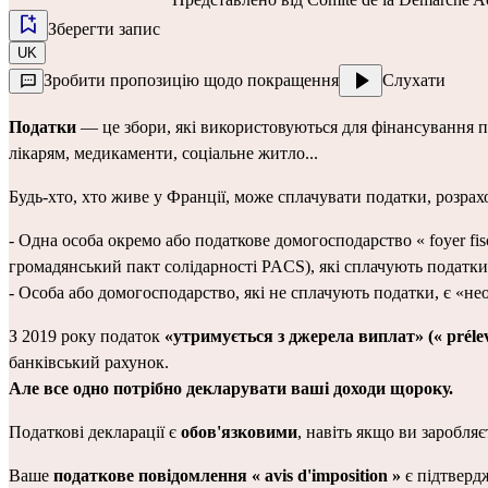
Зберегти запис
UK
Зробити пропозицію щодо покращення
Слухати
Податки
 — це збори, які використовуються для фінансування пе
лікарям, медикаменти, соціальне житло...
Будь-хто, хто живе у Франції, може сплачувати податки, розрахо
- Одна особа окремо або податкове домогосподарство « foyer fis
громадянський пакт солідарності PACS), які сплачують податки,
- Особа або домогосподарство, які не сплачують податки, є «не
З 2019 року податок 
«утримується з джерела виплат» (« prélevé
банківський рахунок.
Але все одно потрібно декларувати ваші доходи щороку.
Податкові декларації є 
обов'язковими
, навіть якщо ви заробляє
Ваше 
податкове повідомлення « avis d'imposition »
 є підтвер