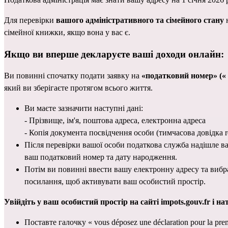
Для перевірки 
вашого адміністративного та сімейного стану
 
сімейної книжки
, якщо вона у вас є.
Якщо ви вперше декларуєте ваші доходи онлайн:
Ви повинні спочатку подати заявку на 
«податковий номер» (« n
який ви зберігаєте протягом всього життя.
Ви маєте зазначити наступні дані:
- Прізвище, ім'я, поштова адреса, електронна адреса
- Копія документа посвідчення особи (тимчасова довідка 
Після перевірки вашої особи податкова служба надішле вам
ваш податковий номер та дату народження.
Потім ви повинні ввести вашу електронну адресу та вибр
посилання, щоб активувати ваш особистий простір.
Увійдіть у ваш особистий простір на сайті 
impots.gouv.fr
 і н
Поставте галочку « vous déposez une déclaration pour la pr