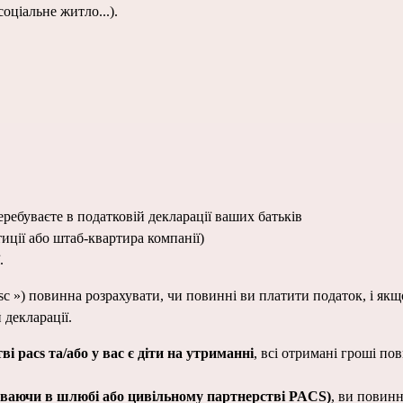
соціальне житло
...).
еребуваєте в податковій декларації ваших батьків
тиції або штаб-квартира компанії)
.
 декларації.
і pacs та/або у вас є діти на утриманні
, всі отримані гроші по
буваючи в шлюбі або цивільному партнерстві PACS)
, ви повинн