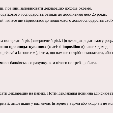
ками, повинні заповнювати декларацію доходів окремо.
податкового господарства батьків до досягнення нею 25 років.
, які все ще відносяться до податкового домогосподарства своїх б
за попередній рік (завершений рік). Ця декларація дає змогу роз
ння про оподаткування» (« avis d'imposition ») 
ваших доходів. 
 prélevé à la source » ), і тим, що вам ще потрібно заплатити, аб
ично
 з банківського рахунку, вам нічого не треба робити.
ати декларацію на папері. Потім декларація повинна здійснюва
маті, лише якщо у вас немає Інтернету вдома або якщо ви не мо