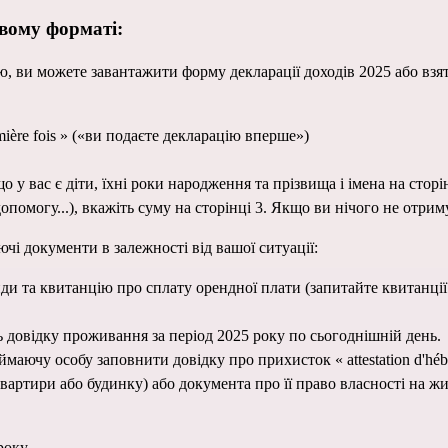
вому форматі:
, ви можете 
завантажити форму декларації доходів 2025
 або взя
emière fois » («ви подаєте декларацію вперше»)
о у вас є діти, їхні роки народження та прізвища і імена на сторі
опомогу...), вкажіть суму на сторінці 3. Якщо ви нічого не отрим
ючі документи в залежності від вашої ситуації:
и та квитанцію про сплату орендної плати (запитайте квитанції у
ть довідку проживання за період 2025 року по сьогоднішній день.
ючу особу заповнити довідку про прихисток « attestation d'héberg
вартири або будинку) або документа про її право власності на жи
року.