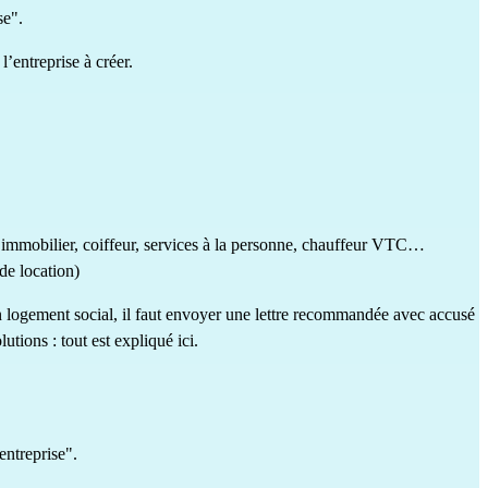
se".
’entreprise à créer.
 immobilier
,
coiffeur
,
services à la personne
,
chauffeur VTC
…
 de location)
un logement social, il faut envoyer une lettre recommandée avec accusé
olutions : tout est expliqué
ici
.
entreprise".