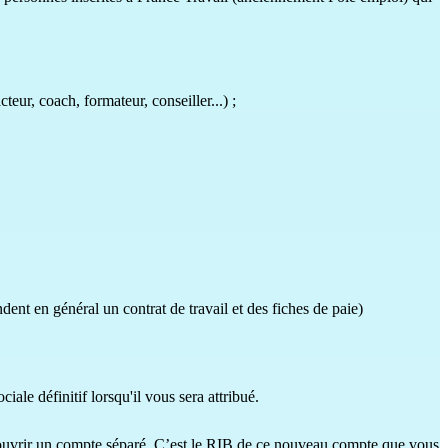
cteur, coach, formateur, conseiller...) ;
ent en général un contrat de travail et des fiches de paie)
ale définitif lorsqu'il vous sera attribué.
’ouvrir un compte séparé. C’est le RIB de ce nouveau compte que vous