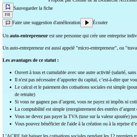
Sauvegarder la fiche
FR
Faire une suggestion d'amélioration
Écouter
Un
auto-entrepreneur
est une personne qui crée une entreprise indi
Un auto-entrepreneur est aussi appelé "micro-entrepreneur", ou "travai
Les avantages de ce statut :
Ouvert à tous et cumulable avec une autre activité (salarié, sans
Il n'est pas nécessaire d’apporter du capital, c’est-à-dire que v
Le calcul et le paiement des
cotisations sociales
est simple (pour
de retraite)
Si vous ne gagnez pas d’argent, vous ne payez ni impôts ni coti
La
comptabilité
est simple (enregistrement des entrées d’argent
Vous ne devez pas payer la TVA (taxe sur la valeur ajoutée) jusq
Vous pouvez bénéficier de l'aide à la création ou à la reprise 
L’
ACRE
fait baisser les cotisations sociales pendant les 12 premiers mo