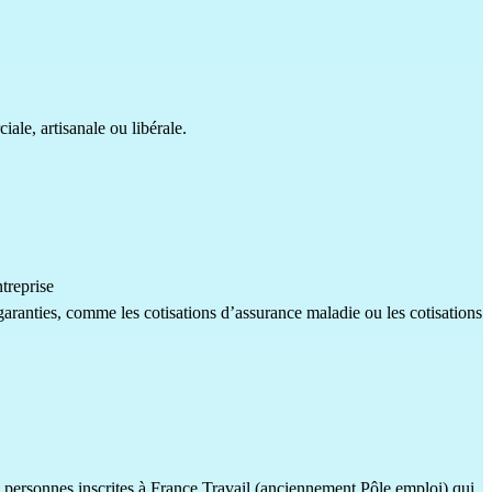
ale, artisanale ou libérale.
ntreprise
garanties, comme les cotisations d’assurance maladie ou les cotisations
 personnes inscrites à France Travail (anciennement Pôle emploi) qui