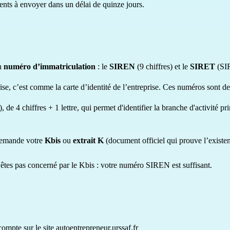
ents à envoyer dans un délai de quinze jours.
un
numéro d’immatriculation
: le
SIREN
(9 chiffres) et le
SIRET
(SIR
ise, c’est comme la carte d’identité de l’entreprise. Ces numéros sont 
), de 4 chiffres + 1 lettre, qui permet d'identifier la branche d'activité 
 demande votre
Kbis
ou
extrait K
(document officiel qui prouve l’exist
n’êtes pas concerné par le Kbis : votre numéro SIREN est suffisant.
compte sur le site
autoentrepreneur.urssaf.fr