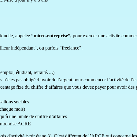
viduelle, appelée
“micro-entreprise”,
pour exercer une activité commerci
lleur indépendant", ou parfois "freelance".
 emploi, étudiant, retraité….)
ous n’êtes pas obligé d’avoir de l’argent pour commencer l’activité de l’e
centage fixe du chiffre d’affaires que vous devez payer pour avoir des 
sations sociales
 chaque mois)
u’à une limite de chiffre d’affaires
d’entreprise ACRE
is d'activité (voir étape 3). C’est différent de l’
ARCE
qui concerne les