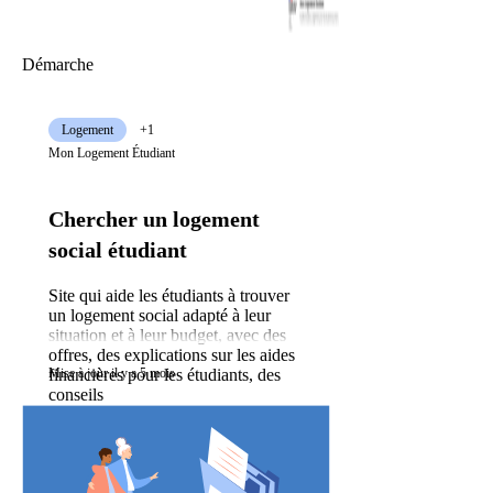
Démarche
Logement
+1
Mon Logement Étudiant
Chercher un logement
social étudiant
Site qui aide les étudiants à trouver
un logement social adapté à leur
situation et à leur budget, avec des
offres, des explications sur les aides
financières pour les étudiants, des
Mise à jour il y a 5 mois
conseils