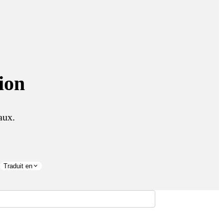
ion
aux.
Traduit en