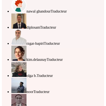
nawal ghandour
Traducteur
diplosam
Traducteur
rzgar-bapiri
Traducteur
kim.delaunay
Traducteur
olga b.
Traducteur
noor
Traducteur