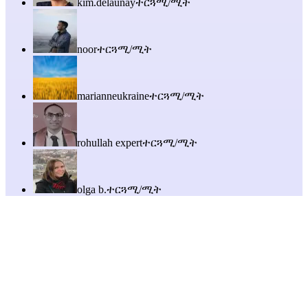
kim.delaunay
ተርጓሚ/ሚት
noor
ተርጓሚ/ሚት
marianneukraine
ተርጓሚ/ሚት
rohullah expert
ተርጓሚ/ሚት
olga b.
ተርጓሚ/ሚት