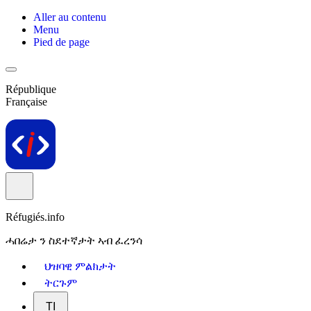
Aller au contenu
Menu
Pied de page
République
Française
Réfugiés.info
ሓበሬታ ን ስደተኛታት ኣብ ፈረንሳ
ህዝባዊ ምልክታት
ትርጉም
TI