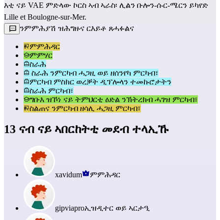
እቲ ናይ VAE ምድላው ኮርስ ኣብ ኣራስ፡ ሊልን ቡሎን-ሱር-ሜርን ይካየድ 
Lille et Boulogne‑sur‑Mer.
ንምምሕያሽ ዝሕግዙና ርእይቶ ጸሓፉልና
ምምሕዳር
ምምሃር
ስራሕ
ስራሕ ንምርካብ ሓጋዚ ወይ ዘሰንየካ ምርካብ፣
ምርካብ ምስክር ወረቓት ዲፕሎላን ተመኩሮታትን
ስራሕ ምርካብ፣
ግቡእ ዝኾነ ናይ ትምህርቲ ዕድል ንኽትረክብ ሓገዝ ምርካብ፣
ስልጠና ንምርካብ ዘሳሊ ሓጋዚ ምርካብ፣
13 ናብ ናይ ኣበርከትቲ መደብ ተላኢኹ
xavidum
ምምሕዳር
gipviapro
ኢዝዲተር ወይ ኣርታዒ