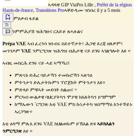
ኣዳላዊ
GIP ViaPro Lille
,
Préfet de la région
Hauts-de-france
,
Transitions Pro
ኣቐድዲሙ ዝነበረ il y a 5 mois
ምዕቃብ ፋይል
TI
ንምምሕያሽ ዝሕግዙና ርእይቶ ጸሓፉልና
Prépa VAE
 ኣብ ፈረንሳ ዝነብሩ ስደተኛታት፣ ሕጋዊ ደረጃ ዘለዎም፣ 
መንገዶም 
VAE
 ንምርግጋጽ ዝሕግዝ ብሕታዊ ናይ ደገፍ ኣገልግሎት እዩ ።
ኣብዚ መስርሕ ደገፍ ናይ ሓደ ኣማኻሪ፤
ምጽናዕ ድሕረ ባይታኻን ተመኩሮኻን ኣጽንዕ
ምትንታን ድሌታትኩምን ፕሮጀክት ምትንታን እዩ።
ምድላይ ምቹኣት መደባት ስልጠና =
ምርካብ ውልቃዊ ባህርያትካን ሞያዊ ክእለትካን ይግምግም
ከማኡውን `ርግጋጽ እቲ VAE ምስ ኩነታትካ ዝሰማማዕ እንተኾይኑ 
ኣረጋግጽ።
እቲ ዕላማ ምሉእ ደገፍ VAE ክህልወኩም ይኽእል ድዩ 
ኣይክእልን 
ንምርግጋጽ
 እዩ ።