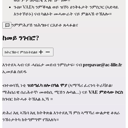
ወይ ምምሕዳራዊ ደገፍ ገምግሙ።
ጉዕዞ VAEካ ንምቕጻል ወይ ዝኾነ ዕንቅፋታት ንምስጋር (ኣድላዪ 
እንተኾይኑ) ናብ ካልኦት መሓውራት ናይ ምልኣኽ ተኽእሎ።
ንምምሕያሽ ዝሕግዙና ርእይቶ ጸሓፉልና
ከመይ ንገብሮ?
ክትረኽቡና ምስእትደልዩ
እንተደኣ ኣብ ናይ ሓበሬታ መደብ ንምስታፍ፡ ናብ 
prepavae@ac-lille.fr
ኢመይል ስደዱ
ብተወሳኺ ነቲ 
ዝድግፈካ ዘሎ በዓል ሞያ
 (ኣማኻሪ ፈረንሳ ትራቫይል፡ 
ማሕበራዊ ሰራሕተኛ፡ መወከሲ ሚሽን ሎካል...) ናይ 
VAE ምድላው ኮርስ
ክገብር ክትሓቶ ትኽእል ኢኻ ።
ድሕሪ እዚ ኣኼባ እዚ ክትቅጽል እንተደሊኻ ምስ ኣማኻሪ ውልቃዊ ቆጸራ 
ንኹነታትካ ክትግምግሞ የኽእለካ።