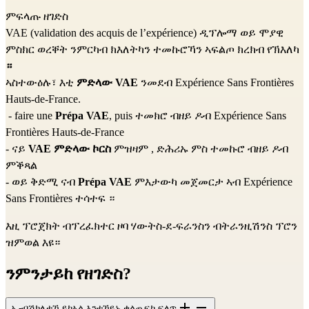
ምፍላጡ ዘገድስ                                                                                     
VAE (validation des acquis de l’expérience) ዲፕሎማ ወይ ሞያዊ 
ምስክር ወረቐት ንምርካብ ክእለትካን ተመኩሮኻን ኣፍልጦ ክረክብ የኽእለካ 
።
ኣስተውዕሉ፣ እቲ 
ምድላው VAE
 ንመደብ 
Expérience Sans Frontières 
Hauts-de-France
. 
 - faire une 
Prépa VAE
, puis 
ተመክሮ ብዘይ ዶብ
Expérience Sans 
Frontières Hauts-de-France
- ናይ 
VAE ምድላው ኮርስ
 ምዝዛም , ድሕሪኡ ምስ 
ተመኩሮ ብዘይ ዶብ
ምቕጻል 
- ወይ ቅድሚ ናብ 
Prépa VAE
 ምእታውካ መጀመርታ ኣብ 
Expérience 
Sans Frontières
 ተሳተፍ ።
እዚ ፕሮጀክት ብፕረፈክተር ዞባ ሃውትስ-ደ-ፍራንስን ብትራንዚሽንስ ፕሮን 
ዝምወል እዩ።
ንምንታይከ የዘገድስ?
ኢ-ብሽክለታኻ ይከኣል እንተኾይኑ ቀልጢፍካ ፍለጥ