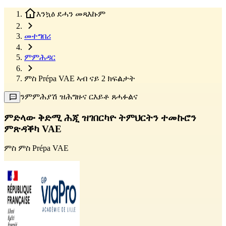
እንኳዕ ደሓን መጻእኩም
መተግበሪ
ምምሕዳር
ምስ Prépa VAE ኣብ ናይ 2 ክፍልታት
ንምምሕያሽ ዝሕግዙና ርእይቶ ጸሓፉልና
ምድላው ቅድሚ ሕጂ ዝገበርካዮ ትምህርትን ተመኩሮን
ምጽዳቕካ VAE
ምስ
ምስ Prépa VAE