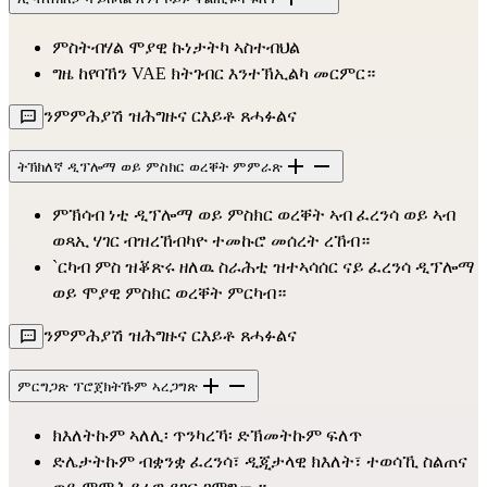
ምስትብሃል ሞያዊ ኩነታትካ ኣስተብህል
ግዜ ከየባኸን VAE ክትገብር እንተኽኢልካ መርምር።
ንምምሕያሽ ዝሕግዙና ርእይቶ ጸሓፉልና
ትኽክለኛ ዲፕሎማ ወይ ምስክር ወረቐት ምምራጽ
ምኽሳብ ነቲ ዲፕሎማ ወይ ምስክር ወረቐት ኣብ ፈረንሳ ወይ ኣብ 
ወጻኢ ሃገር ብዝረኸብካዮ ተመኩሮ መሰረት ረኸብ።
`ርካብ ምስ ዝቖጽሩ ዘለዉ ስራሕቲ ዝተኣሳሰር ናይ ፈረንሳ ዲፕሎማ 
ወይ ሞያዊ ምስክር ወረቐት ምርካብ።
ንምምሕያሽ ዝሕግዙና ርእይቶ ጸሓፉልና
ምርግጋጽ ፕሮጀክትኹም ኣረጋግጽ
ክእለትኩም ኣለሊ፡ ጥንካረኻ፡ ድኽመትኩም ፍለጥ
ድሌታትኩም ብቋንቋ ፈረንሳ፣ ዲጂታላዊ ክእለት፣ ተወሳኺ ስልጠና 