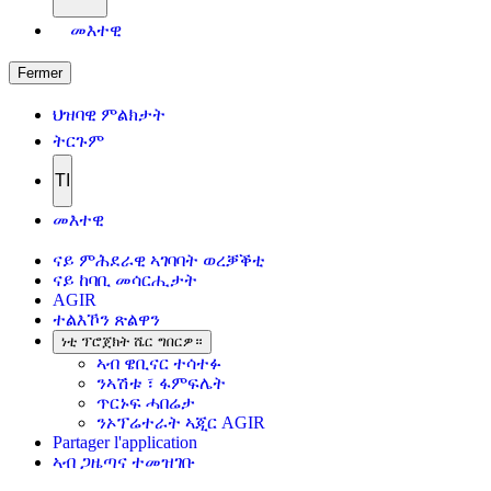
መእተዊ
Fermer
ህዝባዊ ምልክታት
ትርጉም
TI
መእተዊ
ናይ ምሕደራዊ ኣገባባት ወረቓቕቲ
ናይ ከባቢ መሳርሒታት
AGIR
ተልእኾን ጽልዋን
ነቲ ፕሮጀክት ሼር ግበርዎ።
ኣብ ዌቢናር ተሳተፉ
ንኣሽቱ ፣ ፋምፍሌት
ጥርኑፍ ሓበሬታ
ንኦፕሬተራት ኣጂር AGIR
Partager l'application
ኣብ ጋዜጣና ተመዝገቡ