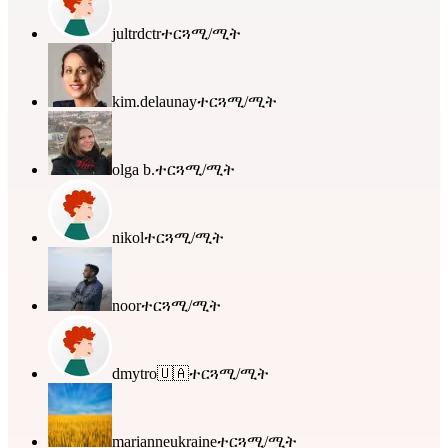
jultrdctr
ተርጓሚ/ሚት
kim.delaunay
ተርጓሚ/ሚት
olga b.
ተርጓሚ/ሚት
nikol
ተርጓሚ/ሚት
noor
ተርጓሚ/ሚት
dmytro🇺🇦
ተርጓሚ/ሚት
marianneukraine
ተርጓሚ/ሚት