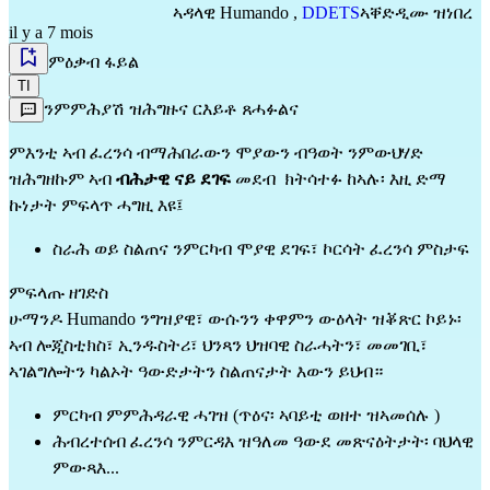
ኣዳላዊ
Humando
,
DDETS
ኣቐድዲሙ ዝነበረ
il y a 7 mois
ምዕቃብ ፋይል
TI
ንምምሕያሽ ዝሕግዙና ርእይቶ ጸሓፉልና
ምእንቲ ኣብ ፈረንሳ ብማሕበራውን ሞያውን ብዓወት ንምውህሃድ  
ዝሕግዘኩም ኣብ 
ብሕታዊ ናይ ደገፍ
 መደብ  ክትሳተፉ ከኣሉ፡ እዚ ድማ 
ኩነታት ምፍላጥ ሓግዚ እዩ፤
ስራሕ ወይ ስልጠና ንምርካብ ሞያዊ ደገፍ፣ ኮርሳት ፈረንሳ ምስታፍ 
ምፍላጡ ዘገድስ                                                                                  
ሁማንዶ Humando ንግዝያዊ፣ ውሱንን ቀዋምን ውዕላት ዝቖጽር ኮይኑ፡ 
ኣብ ሎጂስቲክስ፣ ኢንዱስትሪ፣ ህንጻን ህዝባዊ ስራሓትን፣ መመገቢ፣ 
ኣገልግሎትን ካልኦት ዓውድታትን ስልጠናታት እውን ይህብ።
ምርካብ ምምሕዳራዊ ሓገዝ (ጥዕና፡ ኣባይቲ ወዘተ ዝኣመሰሉ )
ሕብረተሰብ ፈረንሳ ንምርዳእ ዝዓለመ ዓውደ መጽናዕትታት፡ ባህላዊ 
ምውጻእ...