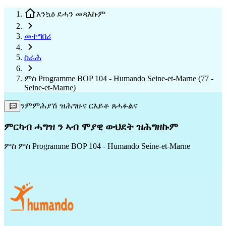
እንኳዕ ደሓን መጻእኩም
መተግበሪ
ስራሕ
ምስ Programme BOP 104 - Humando Seine-et-Marne (77 -
Seine-et-Marne)
ንምምሕያሽ ዝሕግዙና ርእይቶ ጸሓፉልና
ምርካብ ሓግዝ ን ኣብ ሞያዊ ውህደት ዝሕግዘኩም
ምስ
ምስ Programme BOP 104 - Humando Seine-et-Marne