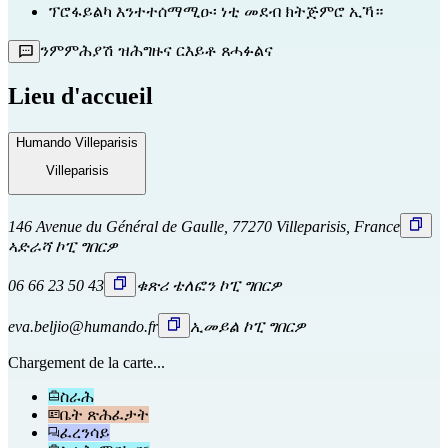
ፕሮፋይልካ እንተተሰማሚዑ፡ ነቲ መደብ ክትጅምሮ ኢኻ።
ንምምሕያሽ ዝሕግዙና ርእይቶ ጸሓፉልና
Lieu d'accueil
Humando Villeparisis
Villeparisis
146 Avenue du Général de Gaulle, 77270 Villeparisis, France
ኣድራሻ ኮፒ ግበርዎ
06 66 23 50 43
ቁጽሪ ቴለፎን ኮፒ ግበርዎ
eva.beljio@humando.fr
ኢመይል ኮፒ ግበርዎ
Chargement de la carte...
ስራሕ
ቤት ጽሕፈታት
ፈረንሳይ