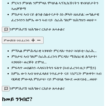
ምርኣን ምዕባለ ንምምጻእ ሞባይል ኣፕሊኬሽናትን ዌብሳይታትን 
ኣጠቓቕማ
ምስታፍ ኣብ ናይ ቋንቋ ስልተናታት ስነ-ቓላት ዘሐይል: መዓልታዊ 
ፈረንሳንን ከምኡ ውን ኣብ ናይ  ስራሕ ዓለም ዝሕግዝን ወዘተ።
ንምምሕያሽ ዝሕግዙና ርእይቶ ጸሓፉልና
ምውህሃድ ናብ ፈረንሳ
ምኻኣል ምምሕዳራዊ ኣገባባት ምርዳእ፡ ጥዕና፡ ኣባይቲ፡ ስራሕ...
ምስታፍ ኣብ ዓለም ስራሕ ፈረንሳ ምርዳእ፡ ማሕበራዊ ሕግታት፡ 
ኣገባባት፡ ወረቐት ደሞዝ...
ምፍላጥ መሰልካን ሓላፍነትካን ፍለጥ (ኣብ ፈረንሳ ዜጋ ምዃን)
ከምኡ ውን ኣብ ዝተፈላለዩ ንጥፈታት ናይ ፣ስፖርት ምጽዋት፡ ኣብ 
ባህላዊ ምውጻእ ምስታፍ፡ ናይ ምብሳል ዓውደ መጽናዕቲ...ወዘተ
ንምምሕያሽ ዝሕግዙና ርእይቶ ጸሓፉልና
ከመይ ንገብሮ?