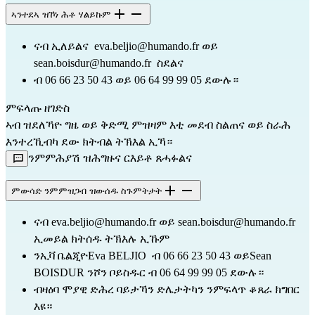
ኣንተደኣ ዝኾነ ሕቶ ሃልይኩም
ናብ ኢለይልና  
eva.beljio@humando.fr
 ወይ 
sean.boisdur@humando.fr
  ስደልና
ብ 06 66 23 50 43 ወይ 06 64 99 99 05 ደውሉ።
ምፍላጡ ዘገድስ                                                                                  
ኣብ ዝደለኻዮ ግዜ ወይ ቅድሚ ምዝዛም እቲ መደብ ስልጠና ወይ ስራሕ 
እንተረኺብካ ደው ክትብል ትኽእል ኢኻ።
ንምምሕያሽ ዝሕግዙና ርእይቶ ጸሓፉልና
ምውሳድ ንምምዝጋብ ዝውሰዱ ስጉምትታት
ናብ 
eva.beljio@humando.fr
 ወይ 
sean.boisdur@humando.fr
ኢመይል ክትሰዱ ትኽእሉ ኢኹም 
ንኢቫ ቤልጂዮEva BELJIO  ብ 06 66 23 50 43 ወይSean 
BOISDUR ንሾን ቦይስዱር ብ 06 64 99 99 05 ደውሉ።
ብዛዕባ ሞያዊ ድሕረ ባይታኻን ድሌታትካን ንምፍላጥ ቆጸራ ክግበር 
እዩ።