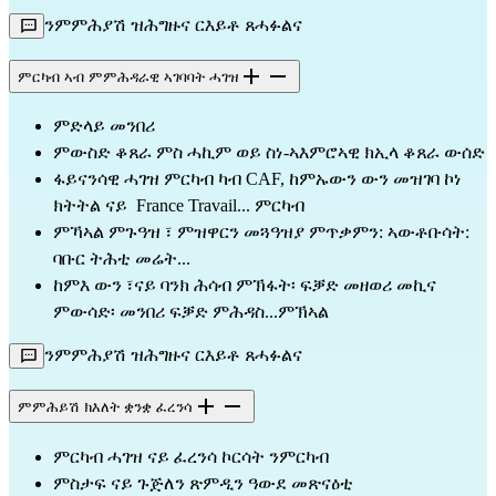
ንምምሕያሽ ዝሕግዙና ርእይቶ ጸሓፉልና
ምርካብ ኣብ ምምሕዳራዊ ኣገባባት ሓገዝ
ምድላይ መንበሪ 
ምውስድ ቆጸራ ምስ ሓኪም ወይ ስነ-ኣእምሮኣዊ ክኢላ ቆጸራ ውሰድ
ፋይናንሳዊ ሓገዝ ምርካብ ካብ CAF, ከምኡውን ውን መዝገባ ኮነ 
ክትትል ናይ  France Travail... ምርካብ
ምኻኣል ምጉዓዝ ፣ ምዝዋርን መጓዓዝያ ምጥቃምን: ኣውቶቡሳት: 
ባቡር ትሕቲ መሬት...
ከምእ ውን ፣ናይ ባንክ ሕሳብ ምኽፋት፡ ፍቓድ መዘወሪ መኪና 
ምውሳድ፡ መንበሪ ፍቓድ ምሕዳስ...ምኽኣል
ንምምሕያሽ ዝሕግዙና ርእይቶ ጸሓፉልና
ምምሕይሽ ክእለት ቋንቋ ፈረንሳ
ምርካብ ሓገዝ ናይ ፈረንሳ ኮርሳት ንምርካብ 
ምስታፍ ናይ ጉጅለን ጽምዲን ዓውደ መጽናዕቲ