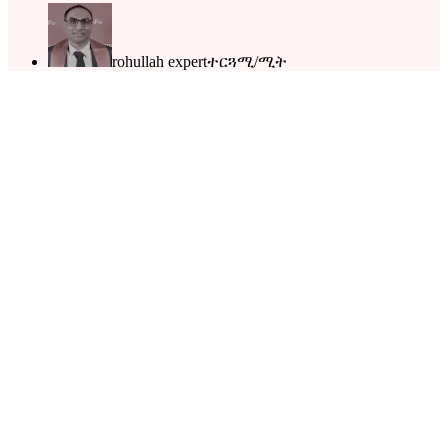
rohullah expert
ተርጓሚ/ሚት