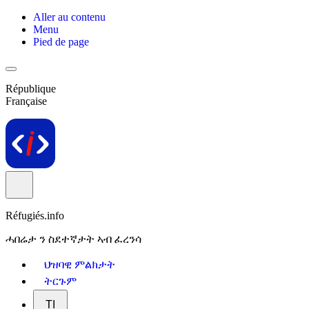
Aller au contenu
Menu
Pied de page
République
Française
Réfugiés.info
ሓበሬታ ን ስደተኛታት ኣብ ፈረንሳ
ህዝባዊ ምልክታት
ትርጉም
TI