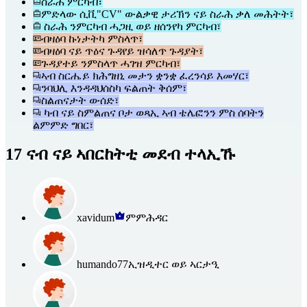
ስራሕ ምርካብ፣
ምድላው ሲቪ"CV" ውልቃዊ ታሪኽን ናይ ስራሕ ቃለ መሕትት፣
ስራሕ ንምርካብ ሓጋዚ ወይ ዘሰንየካ ምርካብ፣
ብዛዕባ ኩነታትካ ምስላጥ፣
ብዛዕባ ናይ ጥዕና ጉዳየይ ዝሳለጥ ጉዳያት፣
ጉዳያተይ ንምስላጥ ሓገዝ ምርካብ፣
ኣብ ስርሔይ ክሕግዘኒ መታን ቋንቋ ፈረንሳይ እመሃር፣
ንባህሊ እንዳዳህሰስካ ፍልጠት ቅሰም፣
ስልጠናታት ውሰድ፣
ካብ ናይ ስምልጠና ቦታ ወጻኢ ኣብ ቴሌፎንን ምስ ሰባትን
ልምምድ ግበር፣
17 ናብ ናይ ኣበርከትቲ መደብ ተላኢኹ
xavidum
ምምሕዳር
humando77
ኢዝዲተር ወይ ኣርታዒ