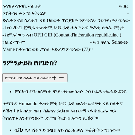
ኣኣዝዩ ኣገዳሲ ሓበሬታ                                                                ኣብዚ 
ንኽትሳተፉ ምስ ኣትደልዩ                                                                   - 
ድሌትን ናይ ስራሕን  ናይ ህይወት ፕሮጀክት ንምህናጽ  ንህጥዩነትምህላው                                                     
- ካብ 2021 ጀሚሩ ተጠቃሚ ኣህጉራዊ ሓለዋ ኣብ ትሕቲ ጽላሉ ምኳን                                                                                                       
- ከምኡ’ውን ኣብ OFII CIR (Contrat d'intégration républicaine ) 
ዝፈረምኩም                                                      - ኣብ ክፍሊ Seine-et-
Marne ክትነብር ወይ ፖስታ ኣድራሻ ምህላው (77)።
ንምንታይከ የዘገድስ?
ምርካብ ናይ ስራሕ ወይ ስልጠና
ምርካብ ምስ ዕላማታ ሞያ ዝተመጣጠነ ናብ ስራሕ ዝወስድ ደገፍ
ሁማንዶ Humando ተጠቀምቲ ኣህጉራዊ መለት ወረቕት ናይ ስደተኛ 
ይኹን ካልእ ዘለዎ ዝብ  ስልጠና ይህብ። ኣብ ሁማንዶ ትሰርሑ ወይ 
ትስልጥኑ እንተኾንኩም  ደሞዝ ትረክብ እውን ኢኹም።
ሲቪ፡ ናይ ሽፋን ደብዳቤ፡ ናይ ስራሕ ቃለ መሕትት ምድላው።