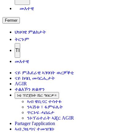
መእተዊ
Fermer
ህዝባዊ ምልክታት
ትርጉም
TI
መእተዊ
ናይ ምሕደራዊ ኣገባባት ወረቓቕቲ
ናይ ከባቢ መሳርሒታት
AGIR
ተልእኾን ጽልዋን
ነቲ ፕሮጀክት ሼር ግበርዎ።
ኣብ ዌቢናር ተሳተፉ
ንኣሽቱ ፣ ፋምፍሌት
ጥርኑፍ ሓበሬታ
ንኦፕሬተራት ኣጂር AGIR
Partager l'application
ኣብ ጋዜጣና ተመዝገቡ