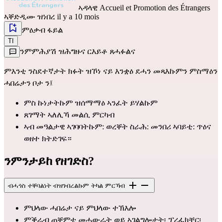
ኣዳላዊ
Accueil et Promotion des Étrangers
ኣቐድዲሙ ዝነበረ il y a 10 mois
ምዕቃብ ፋይል
TI
ንምምሕያሽ ዝሕግዙና ርእይቶ ጸሓፉልና
ምእንቲ ንስደተኛታት ክፉት ዝኾነ ናይ እንቋዕ ደሓን መጻእኩምን ምስማዕን 
ሓበሬታን ቦታ ን፤
ምስ ኩነታትኩም ዝሰማማዕ ኣንፈት ይሃልኩም
ጸገማት ኣለሊኻ መልሲ ምርካብ 
ኣብ መዓልታዊ ኣገባባትኩም: ወረቐት ስራሕ: መንበሪ ኣባይቲ: ጥዕና 
ወዘተ ክትድገፍ።
ንምንታይከ የዘገድስ?
ብሓጎስ ተቐባልነት ብዝገብረልኩም ትካል ምርኻብ
ምህላው ሓበሬታ ናይ ምህላው ተኽእሎ
ምቕራብ ጠቐምቲ መሓውራት ወይ ኣገልግሎታት፡ ፕረፈክቸር፡ 