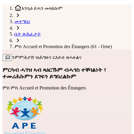
እንኳዕ ደሓን መጻእኩም
መተግበሪ
ቤት ጽሕፈታት
ምስ Accueil et Promotion des Étrangers (61 - Orne)
ንምምሕያሽ ዝሕግዙና ርእይቶ ጸሓፉልና
ምርካብ ሓገዝ ኣብ ጻዕርኹም ብሓጎስ ተቐባልነት ፣
ተመሪሕኩምን ደገፍን ይግበረልኩም
ምስ
ምስ Accueil et Promotion des Étrangers