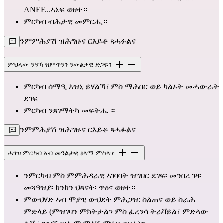
ANEF...ኣኔፍ ወዘተ።
ምርካብ ብሕታዊ መምርሒ።
ንምምሕያሽ ዝሕግዙና ርእይቶ ጸሓፉልና
ምህላው ንዓኻ ዝምጥንን ንውልቃዊ ድጋፍን
ምርካብ ሰማዒ እዝኒ ይሃልኻ፣ ምስ ማሕበር ወይ ካልኦት መሓውራት 
ደገፍ 
ምርካብ ንጸገማትካ መፍትሒ ።
ንምምሕያሽ ዝሕግዙና ርእይቶ ጸሓፉልና
ሓገዝ ምርካብ ኣብ መዓልታዊ ዕላማ ምስላጥ
ንምርካብ ምስ ምምሕዳራዊ ኣገባባት ዝግበር ደገፍ፡ መንበሪ ገዛ፡ 
መጓዓዝያ፡ ክንክን ህጻናት፡ ጥዕና ወዘተ።
ምውህሃድ ኣብ ሞያዊ ውህደት ምሕጋዝ: ስልጠና ወይ ስራሕ 
ምድላይ (ምዝገባን ምክትታልን ምስ ፈረንሳ ትራቫይል፣ ምድላው 