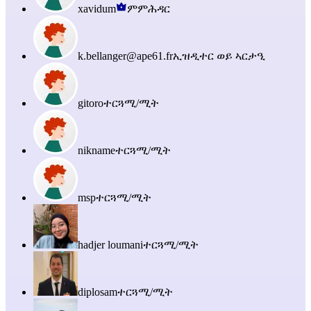
xavidum
ምምሕዳር
k.bellanger@ape61.fr
ኢዝዲተር ወይ ኣርታዒ
gitoro
ተርጓሚ/ሚት
nikname
ተርጓሚ/ሚት
msp
ተርጓሚ/ሚት
hadjer loumani
ተርጓሚ/ሚት
diplosam
ተርጓሚ/ሚት