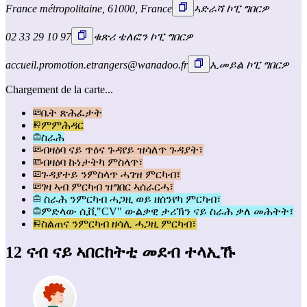
France métropolitaine, 61000, France
ኣድራሻ ኮፒ ግበርዎ
02 33 29 10 97
ቁጽሪ ቴለፎን ኮፒ ግበርዎ
accueil.promotion.etrangers@wanadoo.fr
ኢመይል ኮፒ ግበርዎ
Chargement de la carte...
ቤት ጽሕፈታት
ምምሕዳር
ስራሕ
ብዛዕባ ናይ ጥዕና ጉዳየይ ዝሳለጥ ጉዳያት፣
ብዛዕባ ኩነታትካ ምስላጥ፣
ጉዳያተይ ንምስላጥ ሓገዝ ምርካብ፣
ገዛ ኣብ ምርካብ ዝግበር ኣሰራርሓ፣
ስራሕ ንምርካብ ሓጋዚ ወይ ዘሰንየካ ምርካብ፣
ምድላው ሲቪ"CV" ውልቃዊ ታሪኽን ናይ ስራሕ ቃለ መሕትት፣
ስልጠና ንምርካብ ዘሳሊ ሓጋዚ ምርካብ፣
12 ናብ ናይ ኣበርከትቲ መደብ ተላኢኹ