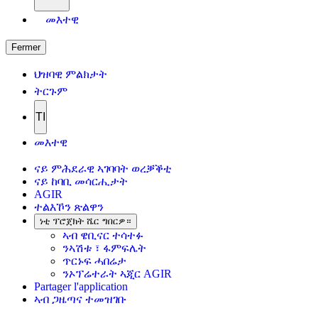
መእተዊ
Fermer
ህዝባዊ ምልክታት
ትርጉም
TI
መእተዊ
ናይ ምሕደራዊ ኣገባባት ወረቓቕቲ
ናይ ከባቢ መሳርሒታት
AGIR
ተልእኾን ጽልዋን
ነቲ ፕሮጀክት ሼር ግበርዎ።
ኣብ ዌቢናር ተሳተፉ
ንኣሽቱ ፣ ፋምፍሌት
ጥርኑፍ ሓበሬታ
ንኦፕሬተራት ኣጂር AGIR
Partager l'application
ኣብ ጋዜጣና ተመዝገቡ