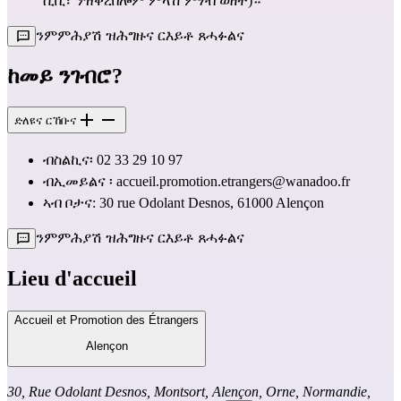
ሲቪ፣ ንዝቐረበሎም ምላሽ ምሃብ ወዘተ)።
ንምምሕያሽ ዝሕግዙና ርእይቶ ጸሓፉልና
ከመይ ንገብሮ?
ድለዩና ርኸቡና
ብስልኪና፡ 02 33 29 10 97
ብኢመይልና 
፡ accueil.promotion.etrangers@wanadoo.fr
ኣብ ቦታና: 30 rue Odolant Desnos, 61000 Alençon
ንምምሕያሽ ዝሕግዙና ርእይቶ ጸሓፉልና
Lieu d'accueil
Accueil et Promotion des Étrangers
Alençon
30, Rue Odolant Desnos, Montsort, Alençon, Orne, Normandie,