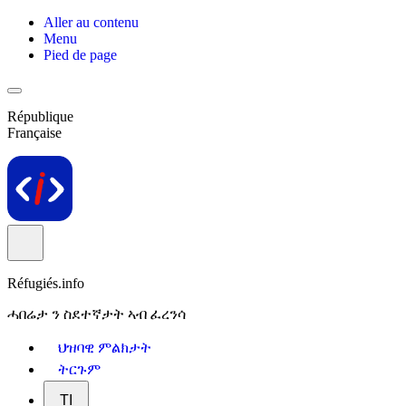
Aller au contenu
Menu
Pied de page
République
Française
Réfugiés.info
ሓበሬታ ን ስደተኛታት ኣብ ፈረንሳ
ህዝባዊ ምልክታት
ትርጉም
TI