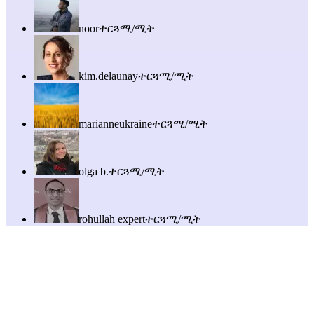
noor
ተርጓሚ/ሚት
kim.delaunay
ተርጓሚ/ሚት
marianneukraine
ተርጓሚ/ሚት
olga b.
ተርጓሚ/ሚት
rohullah expert
ተርጓሚ/ሚት