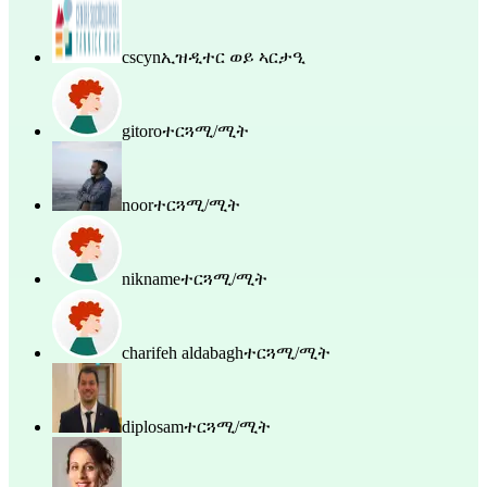
cscyn
ኢዝዲተር ወይ ኣርታዒ
gitoro
ተርጓሚ/ሚት
noor
ተርጓሚ/ሚት
nikname
ተርጓሚ/ሚት
charifeh aldabagh
ተርጓሚ/ሚት
diplosam
ተርጓሚ/ሚት