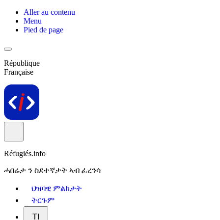
Aller au contenu
Menu
Pied de page
République
Française
Réfugiés.info
ሓበሬታ ን ስደተኛታት ኣብ ፈረንሳ
ህዝባዊ ምልክታት
ትርጉም
TI