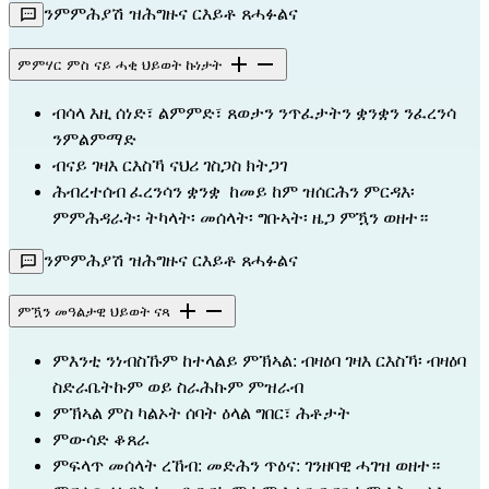
ንምምሕያሽ ዝሕግዙና ርእይቶ ጸሓፉልና
ምምሃር ምስ ናይ ሓቂ ህይወት ኩነታት
ብሳላ እዚ ሰነድ፣ ልምምድ፣ ጸወታን ንጥፈታትን ቋንቋን ንፈረንሳ 
ንምልምማድ
ብናይ ገዛእ ርእስኻ ናህሪ ገስጋስ ክትጋገ 
ሕብረተሰብ ፈረንሳን ቋንቋ  ከመይ ከም ዝሰርሕን ምርዳእ፡ 
ምምሕዳራት፡ ትካላት፡ መሰላት፡ ግቡኣት፡ ዜጋ ምዃን ወዘተ።
ንምምሕያሽ ዝሕግዙና ርእይቶ ጸሓፉልና
ምዃን መዓልታዊ ህይወት ናጻ
ምእንቲ ንነብስኹም ከተላልይ ምኽኣል: ብዛዕባ ገዛእ ርእስኻ፡ ብዛዕባ 
ስድራቤትኩም ወይ ስራሕኩም ምዝራብ
ምኽኣል ምስ ካልኦት ሰባት ዕላል ግበር፣ ሕቶታት 
ምውሳድ ቆጸራ 
ምፍላጥ መሰላት ረኸብ: መድሕን ጥዕና: ገንዘባዊ ሓገዝ ወዘተ።