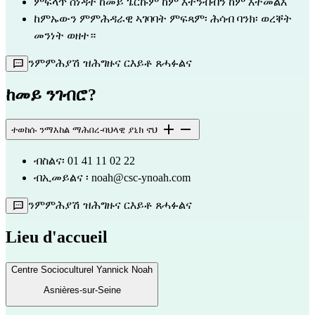
ምፍላጥ ሰነዳት ከመይ ጌርኩም ከም እተንብብን ከም እትመልእ
ከምኡውን ምምሕዳራዊ ኣገባባት ምፍጻም፡ ሕሳብ ባንክ፡ ወረቐት 
መንነት ወዘተ።
ንምምሕያሽ ዝሕግዙና ርእይቶ ጸሓፉልና
ከመይ ንገብሮ?
ተወከሱ ንማእከል ማሕበረ-ባህላዊ ያኒክ ኖህ
ብስልና፡ 01 41 11 02 22
ብኢመይልና 
፡ noah@csc-ynoah.com
ንምምሕያሽ ዝሕግዙና ርእይቶ ጸሓፉልና
Lieu d'accueil
Centre Socioculturel Yannick Noah
Asnières-sur-Seine