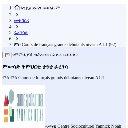
እንኳዕ ደሓን መጻእኩም
መተግበሪ
ፈረንሳይ
ምስ Cours de français grands débutants niveau A1.1 (92)
ንምምሕያሽ ዝሕግዙና ርእይቶ ጸሓፉልና
ምውሳድ ትምህርቲ ቋንቋ ፈረንሳ
ምስ
ምስ Cours de français grands débutants niveau A1.1
ኣዳላዊ
Centre Socioculturel Yannick Noah