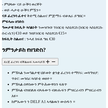
- ምህላው ናይ ዑቕባ ወረቐት
- ወይ ሓታቲ ዑቕባ ምዃን።
ናይ ፈረንሳ ፈተና
 ቅድሚ ስልጠና ምጅማሩ ብቆጸራ ይግበር።
ምፍላጡ ዘገድስ                                                                                                                              
ዓመታዊ ክፍሊት ኣባልነት
 ንመዝገብ፡ ንነበርቲ ኣስኒየርስ (ነበርቲ ኣስኒየርስ-
ሱር-ሴን) €10 ወይ ንዘይነበርቲ ኣስኒየርስ €15።
ክፍሊት ስልጠና
 : ንሓደ ክፍለ ግዜ €30
ንምንታይከ የዘገድስ?
ደረጃ ፈረንሳ ብቕልጡፍ ኣመሓይሽ
ምኽኣል ንመዓልታዊ ህይወት ቋንቋ ፈረንሳ ተማሃሩ: መጓዓዝያ: 
ጥዕና: መንበሪ ኣባይቲ ወዘተ።
ምኽኣል ሰዋስውን ምትሕውዋስን ፍለጥ
ምኽኣል ብዝበለጸ ብኣፋውን ብጽሑፍን ምዝርራብን ምዝርራብን 
እዩ።
ከምኡውን ን 
DELF
 A1 ኣዳልዉን ውሰዱን ።