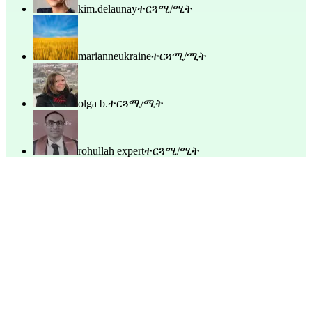
kim.delaunay
ተርጓሚ/ሚት
marianneukraine
ተርጓሚ/ሚት
olga b.
ተርጓሚ/ሚት
rohullah expert
ተርጓሚ/ሚት