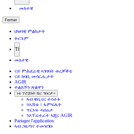
መእተዊ
Fermer
ህዝባዊ ምልክታት
ትርጉም
TI
መእተዊ
ናይ ምሕደራዊ ኣገባባት ወረቓቕቲ
ናይ ከባቢ መሳርሒታት
AGIR
ተልእኾን ጽልዋን
ነቲ ፕሮጀክት ሼር ግበርዎ።
ኣብ ዌቢናር ተሳተፉ
ንኣሽቱ ፣ ፋምፍሌት
ጥርኑፍ ሓበሬታ
ንኦፕሬተራት ኣጂር AGIR
Partager l'application
ኣብ ጋዜጣና ተመዝገቡ