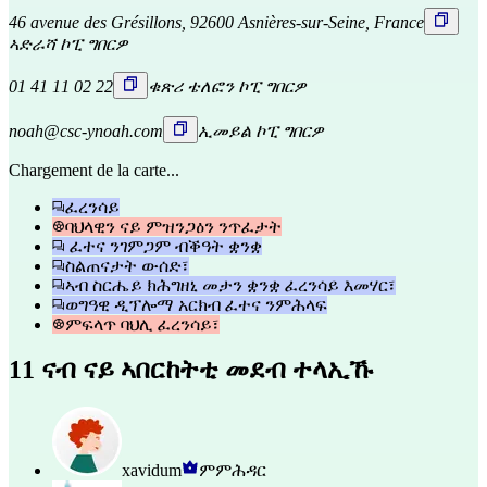
46 avenue des Grésillons, 92600 Asnières-sur-Seine, France
ኣድራሻ ኮፒ ግበርዎ
01 41 11 02 22
ቁጽሪ ቴለፎን ኮፒ ግበርዎ
noah@csc-ynoah.com
ኢመይል ኮፒ ግበርዎ
Chargement de la carte...
ፈረንሳይ
ባህላዊን ናይ ምዝንጋዕን ንጥፈታት
ፈተና ንገምጋም ብቕዓት ቋንቋ
ስልጠናታት ውሰድ፣
ኣብ ስርሔይ ክሕግዘኒ መታን ቋንቋ ፈረንሳይ እመሃር፣
ወግዓዊ ዲፕሎማ አርክብ ፈተና ንምሕላፍ
ምፍላጥ ባህሊ ፈረንሳይ፣
11 ናብ ናይ ኣበርከትቲ መደብ ተላኢኹ
xavidum
ምምሕዳር