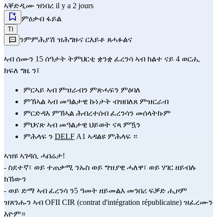
ኣቐድዲሙ ዝነበረ il y a 2 jours
ምዕቃብ ፋይል
TI
ንምምሕያሽ ዝሕግዙና ርእይቶ ጸሓፉልና
ኣብ ሰሙን 15 ሰዓታት ትምህርቲ ቋንቋ ፈረንሳ ኣብ ክልተ ናይ 4 ወርሒ 
ክፍለ ግዜ ን፤
ምርኣይ ኣብ ምዝራብን ምጽሓፍን ምዕባለ
ምኽኣል ኣብ መዓልታዊ ኩነታት ብዝበለጸ ምዝርራብ
ምርድዳእ ምኽኣል ሕብረተሰብ ፈረንሳን መሰላትኩም
ምህናጽ ኣብ መዓልታዊ ህይወት ናጻ ምዃን
ምሕላፍ ን 
DELF
 A1 ኣዳልዩ ምሕላፍ ።
ኣዝዩ ኣገዳሲ ሓበሬታ!
- ስደተኛ፣ ወይ ተጠቃሚ ንኡስ ወይ ግዝያዊ ሓለዋ፣ ወይ ሃገር ዘይብሉ 
ክኸውን
- ወይ ድማ ኣብ ፈረንሳ ን5 ዓመት ዘይመልእ መንበሪ ፍቓድ ሒዞም 
ዝጸንሑን ኣብ OFII CIR (contrat d'intégration républicaine) ዝፈረሙን 
እዮም።                                                                                                       