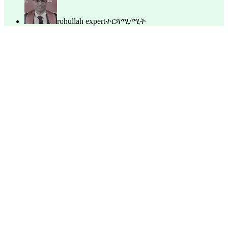
rohullah expert
ተርጓሚ/ሚት