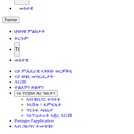
መእተዊ
Fermer
ህዝባዊ ምልክታት
ትርጉም
TI
መእተዊ
ናይ ምሕደራዊ ኣገባባት ወረቓቕቲ
ናይ ከባቢ መሳርሒታት
AGIR
ተልእኾን ጽልዋን
ነቲ ፕሮጀክት ሼር ግበርዎ።
ኣብ ዌቢናር ተሳተፉ
ንኣሽቱ ፣ ፋምፍሌት
ጥርኑፍ ሓበሬታ
ንኦፕሬተራት ኣጂር AGIR
Partager l'application
ኣብ ጋዜጣና ተመዝገቡ