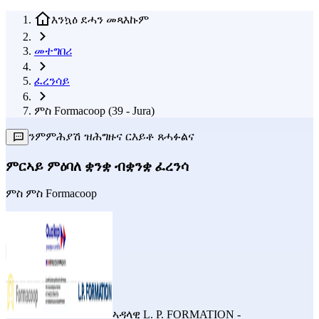
እንኳዕ ደሓን መጻእኩም
መተግበሪ
ፈረንሳይ
ምስ Formacoop (39 - Jura)
ንምምሕያሽ ዝሕግዙና ርእይቶ ጸሓፉልና
ምርኣይ ምዕባለ ቋንቋ ብቋንቋ ፈረንሳ
ምስ
ምስ Formacoop
ኣዳላዊ
L. P. FORMATION -