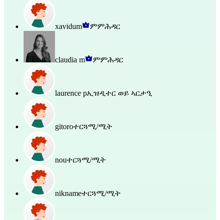
xavidum
ምምሕዳር
claudia m
ምምሕዳር
laurence p
ኢዝዲተር ወይ ኣርታዒ
gitoro
ተርጓሚ/ሚት
nou
ተርጓሚ/ሚት
nikname
ተርጓሚ/ሚት