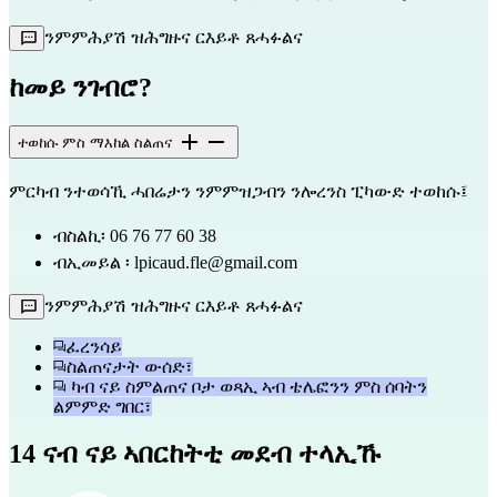
ንምምሕያሽ ዝሕግዙና ርእይቶ ጸሓፉልና
ከመይ ንገብሮ?
ተወከሱ ምስ ማእከል ስልጠና
ምርካብ ንተወሳኺ ሓበሬታን ንምምዝጋብን ንሎረንስ ፒካውድ ተወከሱ፤
ብስልኪ፡ 06 76 77 60 38
ብኢመይል 
፡ lpicaud.fle@gmail.com
ንምምሕያሽ ዝሕግዙና ርእይቶ ጸሓፉልና
ፈረንሳይ
ስልጠናታት ውሰድ፣
ካብ ናይ ስምልጠና ቦታ ወጻኢ ኣብ ቴሌፎንን ምስ ሰባትን
ልምምድ ግበር፣
14 ናብ ናይ ኣበርከትቲ መደብ ተላኢኹ