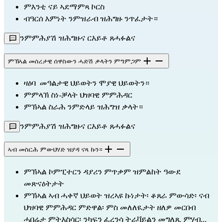
ምእንቲ ናይ ኣደማምጻ ኮርስ
ብዓርሰ እምነት ንምዝራብ ዝሕግዙ ንጥፈታት።
ንምምሕያሽ ዝሕግዙና ርእይቶ ጸሓፉልና
ምኽኣል መሰረታዊ ሰዋስውን ሓድሽ ቃላትን ምግምጋም
ዛዕባ  መዓልታዊ ህይወትን ሞያዊ ህይወትን።
ምምላኽ ስነ-ቓላት ህዝባዊ ምምሕዳር
ምኽኣል ስራሕ ንምድላይ ዝሕግዝ ቃላት።
ንምምሕያሽ ዝሕግዙና ርእይቶ ጸሓፉልና
ኣብ መስርሕ ምውህሃድ ዝያዳ ናጻ ኩን።
ምኽኣል ኮምፒተርን ዳያሪን ምጥቃም ዝምልከት ዓውደ 
መጽናዕትታት
ምኽኣል ኣብ ሓቀኛ ህይወት ዝረኣዩ ኩነታት፡ ቆጸራ ምውሳድ፡ ናብ 
ህዝባዊ ምምሕዳር ምድዋል፡ ምስ መለለዪታት ዘለዎ መርበብ 
ሓበሬታ ምትእስሳር፡ ንካፍን ፈረንሳ ትራቫይልን መግለጺ ምሃብ...