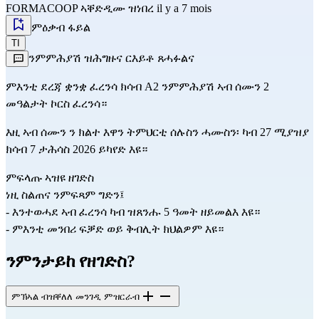
FORMACOOP
ኣቐድዲሙ ዝነበረ il y a 7 mois
ምዕቃብ ፋይል
TI
ንምምሕያሽ ዝሕግዙና ርእይቶ ጸሓፉልና
ምእንቲ ደረጃ ቋንቋ ፈረንሳ ክሳብ A2 ንምምሕያሽ ኣብ ሰሙን 2 
መዓልታት ኮርስ ፈረንሳ።
እዚ ኣብ ሰሙን ን ክልተ እዋን ትምህርቲ ሰሉስን ሓሙስን፡ ካብ 27 ሚያዝያ 
ክሳብ 7 ታሕሳስ 2026 ይካየድ እዩ።
ምፍላጡ ኣዝዩ ዘገድስ                                                                                   
ነዚ ስልጠና ንምፍጻም ግድን፤
- እንተወሓደ ኣብ ፈረንሳ ካብ ዝጸንሑ 5 ዓመት ዘይመልእ እዩ።
- ምእንቲ መንበሪ ፍቓድ ወይ ቅብሊት ክህልዎም እዩ።
ንምንታይከ የዘገድስ?
ምኽኣል ብዝቐለለ መንገዲ ምዝርራብ