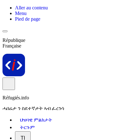
Aller au contenu
Menu
Pied de page
République
Française
Réfugiés.info
ሓበሬታ ን ስደተኛታት ኣብ ፈረንሳ
ህዝባዊ ምልክታት
ትርጉም
TI