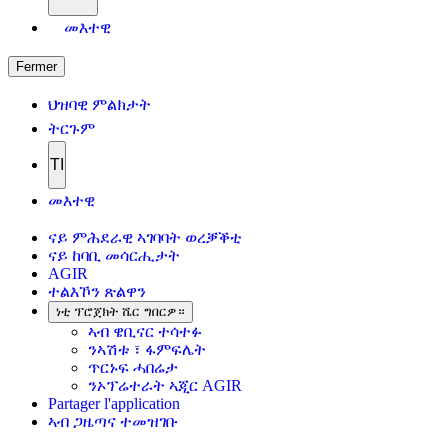
መእተዊ
Fermer
ህዝባዊ ምልክታት
ትርጉም
TI
መእተዊ
ናይ ምሕደራዊ ኣገባባት ወረቓቕቲ
ናይ ከባቢ መሳርሒታት
AGIR
ተልእኾን ጽልዋን
ነቲ ፕሮጀክት ሼር ግበርዎ።
ኣብ ዌቢናር ተሳተፉ
ንኣሽቱ ፣ ፋምፍሌት
ጥርኑፍ ሓበሬታ
ንኦፕሬተራት ኣጂር AGIR
Partager l'application
ኣብ ጋዜጣና ተመዝገቡ