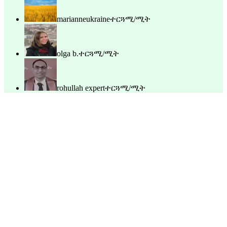
marianneukraine
ተርጓሚ/ሚት
olga b.
ተርጓሚ/ሚት
rohullah expert
ተርጓሚ/ሚት