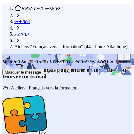
እንኳዕ ደሓን መጻእኩም
መተግበሪ
ፈረንሳይ
Ateliers "Français vers la formation" (44 - Loire-Atlantique)
ንምምሕያሽ ዝሕግዙና ርእይቶ ጸሓፉልና
እዚ ጠለብ እዚ ገና ብ ዝኾነ ኣይተረኽበን። ተርጐምትና ይሰርሑሉ ኣለዉ!
Apprendre le français pour entrer en formation ou
Masquer le message
trouver un travail
ምስ
Ateliers "Français vers la formation"