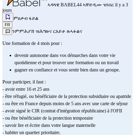
ኣዳላዊ
BABEL44
ኣቐድዲሙ ዝነበረ il y a 3
jours
ምዕቃብ ፋይል
FR
ንምምሕያሽ ዝሕግዙና ርእይቶ ጸሓፉልና
Une formation de 4 mois pour : 
devenir autonome dans vos démarches dans votre vie 
quotidienne et pour trouver une formation ou un travail
gagner en confiance et vous sentir bien dans un groupe.
Pour participer, il faut :
- avoir entre 16 et 25 ans
- être réfugié, ou bénéficiaire de la protection subsidiaire ou apatride
- ou être en France depuis moins de 5 ans avec une carte de séjour
- avoir signé le CIR (contrat d'intégration républicaine) à l'OFII
- ou être bénéficiaire de la protection temporaire
- savoir lire et écrire dans votre langue maternelle
- habiter un quartier prioritaire.