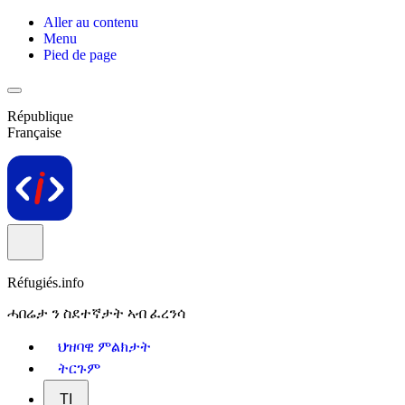
Aller au contenu
Menu
Pied de page
République
Française
Réfugiés.info
ሓበሬታ ን ስደተኛታት ኣብ ፈረንሳ
ህዝባዊ ምልክታት
ትርጉም
TI