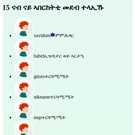
15 ናብ ናይ ኣበርከትቲ መደብ ተላኢኹ
xavidum
ምምሕዳር
babel
ኢዝዲተር ወይ ኣርታዒ
gitoro
ተርጓሚ/ሚት
nikname
ተርጓሚ/ሚት
msp
ተርጓሚ/ሚት