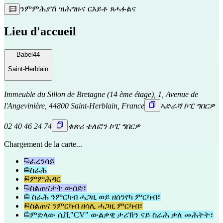
ንምምሕያሽ ዝሕግዙና ርእይቶ ጸሓፉልና
Lieu d'accueil
Babel44
Saint-Herblain
Immeuble du Sillon de Bretagne (14 ème étage), 1, Avenue de
l'Angevinière, 44800 Saint-Herblain, France
ኣድራሻ ኮፒ ግበርዎ
02 40 46 24 74
ቁጽሪ ቴለፎን ኮፒ ግበርዎ
Chargement de la carte...
ፈረንሳይ
ስራሕ
ምምሕዳር
ስልጠናታት ውሰድ፣
ስራሕ ንምርካብ ሓጋዚ ወይ ዘሰንየካ ምርካብ፣
ስልጠና ንምርካብ ዘሳሊ ሓጋዚ ምርካብ፣
ምድላው ሲቪ"CV" ውልቃዊ ታሪኽን ናይ ስራሕ ቃለ መሕትት፣