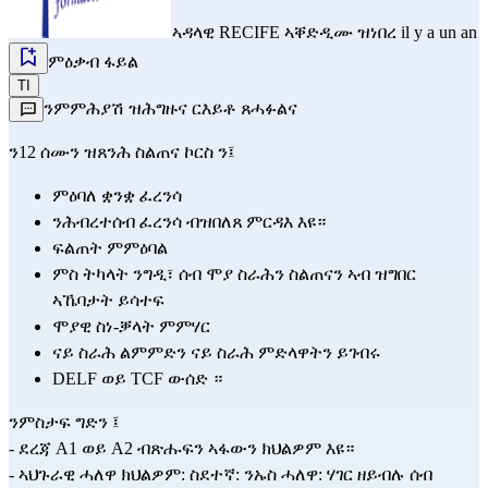
ኣዳላዊ
RECIFE
ኣቐድዲሙ ዝነበረ il y a un an
ምዕቃብ ፋይል
TI
ንምምሕያሽ ዝሕግዙና ርእይቶ ጸሓፉልና
ን12 ሰሙን ዝጸንሕ ስልጠና ኮርስ ን፤
ምዕባለ ቋንቋ ፈረንሳ
ንሕብረተሰብ ፈረንሳ ብዝበለጸ ምርዳእ እዩ።
ፍልጠት ምምዕባል
ምስ ትካላት ንግዲ፣ ሰብ ሞያ ስራሕን ስልጠናን ኣብ ዝግበር 
ኣኼባታት ይሳተፍ
ሞያዊ ስነ-ቓላት ምምሃር
ናይ ስራሕ ልምምድን ናይ ስራሕ ምድላዋትን ይገብሩ
DELF
 ወይ 
TCF
 ውሰድ ።
ንምስታፍ ግድን ፤
- ደረጃ A1 ወይ A2 ብጽሑፍን ኣፋውን ክህልዎም እዩ።
- ኣህጉራዊ ሓለዋ ክህልዎም: ስደተኛ: ንኡስ ሓለዋ: ሃገር ዘይብሉ ሰብ