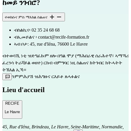
ከመይ ንገብሮ?
ተወከሱና ምስ ማእከል ስልጠና
ብስልኪና፡ 02 35 24 68 68
ብኢመይልና 
፡ contact@recife-formation.fr
ኣብ ቦታ: 45, rue d'Iéna, 76600 Le Havre
ብተወሳኺ ነቲ ዝድግፈኩም ዘሎ በዓል ሞያ (ማሕበራዊ ሰራሕተኛ፣ ኣማኻሪ 
ፈረንሳ ትራቫይል ወዘተ) ርክብ ብምግባር ነዚ ስልጠና ክትገብር ክትሓትት 
ትኽእል ኢኻ።
ንምምሕያሽ ዝሕግዙና ርእይቶ ጸሓፉልና
Lieu d'accueil
RECIFE
Le Havre
45, Rue d'Iéna, Brindeau, Le Havre, Seine-Maritime, Normandie,