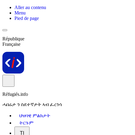
Aller au contenu
Menu
Pied de page
République
Française
Réfugiés.info
ሓበሬታ ን ስደተኛታት ኣብ ፈረንሳ
ህዝባዊ ምልክታት
ትርጉም
TI