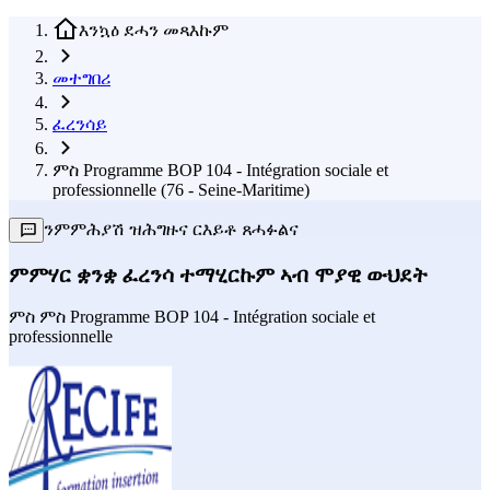
እንኳዕ ደሓን መጻእኩም
መተግበሪ
ፈረንሳይ
ምስ Programme BOP 104 - Intégration sociale et
professionnelle (76 - Seine-Maritime)
ንምምሕያሽ ዝሕግዙና ርእይቶ ጸሓፉልና
ምምሃር ቋንቋ ፈረንሳ ተማሂርኩም ኣብ ሞያዊ ውህደት
ምስ
ምስ Programme BOP 104 - Intégration sociale et
professionnelle