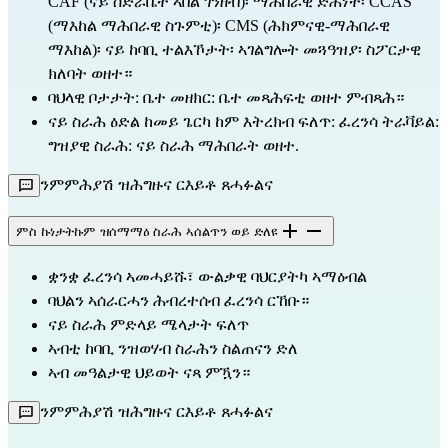
CAF (ናይ ስድራቤት ኣበል ገንዘብ)፡ ማሕበራዊ ድሕነት፡ CCAS 
(ማእከል ማሕበራዊ ስጉምቲ)፡ CMS (ሕክምናዊ-ማሕበራዊ 
ማእከል)፡ ናይ ከባቢ ተልእኾታት፡ ኣገልግሎት መጓዓዝያ፡ ስፖርታዊ 
ክለባት ወዘተ።
ባህላዊ ቦታታት: ቤተ መዘክር: ቤተ መጻሕፍቲ ወዘተ ምብጻሕ።
ናይ ስራሕ ዕድል ከመይ ጌርካ ከም እትረክብ ፍለጥ: ፈረንሳ ትራቫይል: 
ግዝያዊ ስራሕ: ናይ ስራሕ ማሕበራት ወዘተ.
ንምምሕያሽ ዝሕግዙና ርእይቶ ጸሓፉልና
ምስ ኩነታትኩም ዝሰማማዕ ስራሕ ኣሰልጥን ወይ ድለዩ
ቋንቋ ፈረንሳ ኣመሓይሹ፣ ውልቃዊ ባህርያትካ ኣማዕብል
ባህልን ኣሰራርሓን ሕብረተሰብ ፈረንሳ ርኸቡ።
ናይ ስራሕ ምድላይ ሜላታት ፍለጥ
ኣብቲ ከባቢ ንዝወሃብ ስራሕን ስልጠናን ድለ
ኣብ መዓልታዊ ህይወት ናጻ ምዃን።
ንምምሕያሽ ዝሕግዙና ርእይቶ ጸሓፉልና