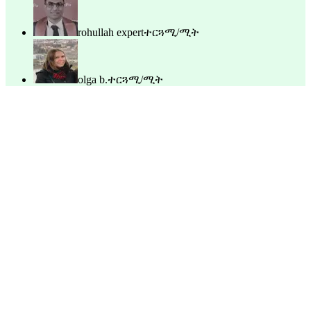
rohullah expert
ተርጓሚ/ሚት
olga b.
ተርጓሚ/ሚት