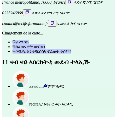
France métropolitaine, 76600, France
ኣድራሻ ኮፒ ግበርዎ
0235246868
ቁጽሪ ቴለፎን ኮፒ ግበርዎ
contact@recife-formation.fr
ኢመይል ኮፒ ግበርዎ
Chargement de la carte...
ፈረንሳይ
ስልጠናታት ውሰድ፣
ንባህሊ እንዳዳህሰስካ ፍልጠት ቅሰም፣
11 ናብ ናይ ኣበርከትቲ መደብ ተላኢኹ
xavidum
ምምሕዳር
recife
ኢዝዲተር ወይ ኣርታዒ