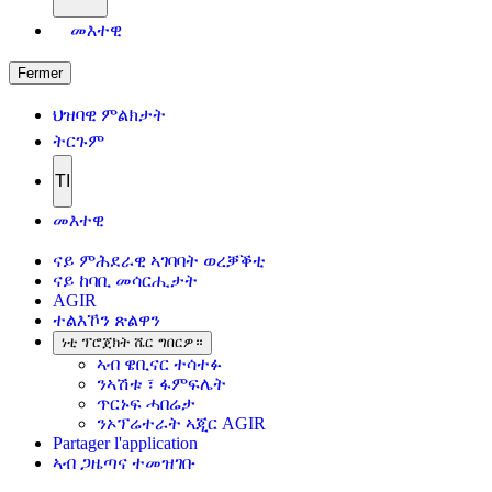
መእተዊ
Fermer
ህዝባዊ ምልክታት
ትርጉም
TI
መእተዊ
ናይ ምሕደራዊ ኣገባባት ወረቓቕቲ
ናይ ከባቢ መሳርሒታት
AGIR
ተልእኾን ጽልዋን
ነቲ ፕሮጀክት ሼር ግበርዎ።
ኣብ ዌቢናር ተሳተፉ
ንኣሽቱ ፣ ፋምፍሌት
ጥርኑፍ ሓበሬታ
ንኦፕሬተራት ኣጂር AGIR
Partager l'application
ኣብ ጋዜጣና ተመዝገቡ