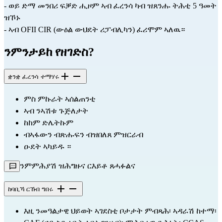
- ወይ ድማ መንበሪ ፍቓድ ሒዞም ኣብ ፈረንሳ ካብ ዝጸንሑ ትሕቲ 5 ዓመት 
ዝኾኑ
- ኣብ OFII CIR (ውዕል ውህደት ሪፓብሊካን) ፈሪሞም ኣለዉ።
ንምንታይከ የዘገድስ?
ቋንቋ ፈረንሳ ተማሃሩ
ምስ ምኩራት ኣሰልጠንቲ
ኣብ ንኣሽቱ ጉጅለታት
ከከም ድሌትኩም
ብኣፋውን ብጽሑፍን ብዝበለጸ ምዝርራብ
ዑደት ኣካይዱ ።
ንምምሕያሽ ዝሕግዙና ርእይቶ ጸሓፉልና
ከባቢኻ ርኸብ ግበሩ
እዚ ንመዓልታዊ ህይወት ኣገደስቲ ቦታታት ምብጻሕ፡ ኣዳራሽ ከተማ፡ 