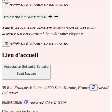
ንምምሕያሽ ዝሕግዙና ርእይቶ ጸሓፉልና
ምፍላጥ ካልኦት ንጥፈታት ማሕበር
ተወሳኺ ሓበሬታ ብዛዕባ መዓልታዊ ህይወት፡ ጥዕና፡ ኣባይቲ፡ ስራሕ፡
መጓዓዝያ ኣብ ሴንት-ናዛየር: à Saint-Nazaire:
cliquer ici
.
ንምምሕያሽ ዝሕግዙና ርእይቶ ጸሓፉልና
Lieu d'accueil
Association Solidarité Estuaire
Saint-Nazaire
39 Rue François Voltaire, 44600 Saint-Nazaire, France
ኣድራሻ
ኮፒ ግበርዎ
0620413826
ቁጽሪ ቴለፎን ኮፒ ግበርዎ
Chargement de la carte...