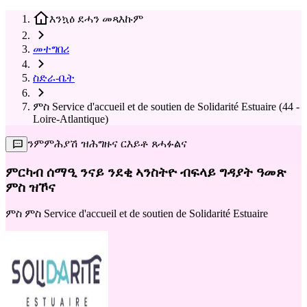
እንኳዕ ደሓን መጻእኩም
መተግበሪ
ስድራ-ቤት
ምስ Service d'accueil et de soutien de Solidarité Estuaire (44 -
Loire-Atlantique)
ንምምሕያሽ ዝሕግዙና ርእይቶ ጸሓፉልና
ምርካብ ሰማዒ ንናይ ንደቂ ኣንስትዮ ብፍላይ ግዳያት ዓመጽ
ምስ ዝኾና
ምስ
ምስ Service d'accueil et de soutien de Solidarité Estuaire