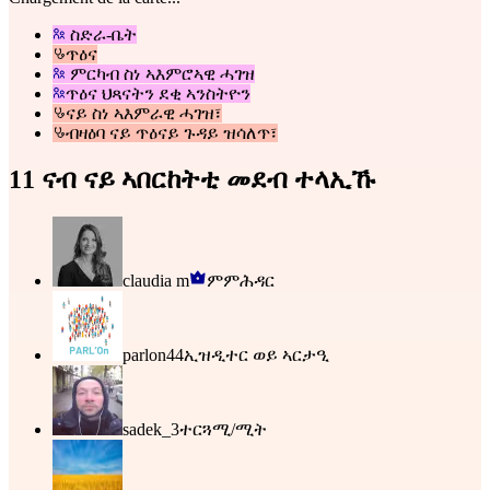
ስድራ-ቤት
ጥዕና
ምርካብ ስነ ኣእምሮኣዊ ሓገዝ
ጥዕና ህጻናትን ደቂ ኣንስትዮን
ናይ ስነ ኣእምራዊ ሓገዝ፣
ብዛዕባ ናይ ጥዕናይ ጉዳይ ዝሳለጥ፣
11 ናብ ናይ ኣበርከትቲ መደብ ተላኢኹ
claudia m
ምምሕዳር
parlon44
ኢዝዲተር ወይ ኣርታዒ
sadek_3
ተርጓሚ/ሚት