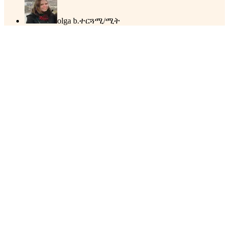
olga b.
ተርጓሚ/ሚት