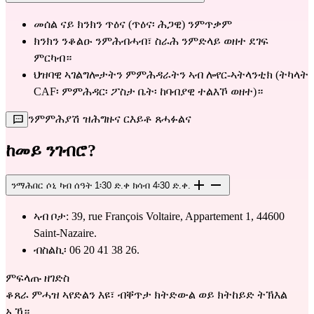
መሰል ናይ ክንክን ጥዕና (ጥዕና፡ ሕጋዊ) ንምጥቃም
ክንክን ንቆልዑ ንምሕብሓብ፣ ስራሕ ንምድላይ ወዘተ ደገፍ
ምርካብ።
ህዝባዊ ኣገልግሎታትን ምምሕዳራትን ኣብ ሎየር-ኣትላንቲክ (ትካላት
CAF፡ ምምሕዳር፡ ፖስታ ቤት፡ ከባብያዊ ተልእኾ ወዘተ)።
ንምምሕያሽ ዝሕግዙና ርእይቶ ጸሓፉልና
ከመይ ንገብሮ?
ንማሕበር ሶኒ ካብ ሰዓት 1፡30 ድ.ቀ ክሳብ 4፡30 ድ.ቀ.
ኣብ ቦታ: 39, rue François Voltaire, Appartement 1, 44600
Saint-Nazaire.
ብስልኪ፡ 06 20 41 38 26.
ምፍላጡ ዘገድስ
ቆጸራ ምሓዝ ኣየድልን እዩ፣ ብቐጥታ ክትድውል ወይ ክትከይድ ትኽእል
ኢኻ።