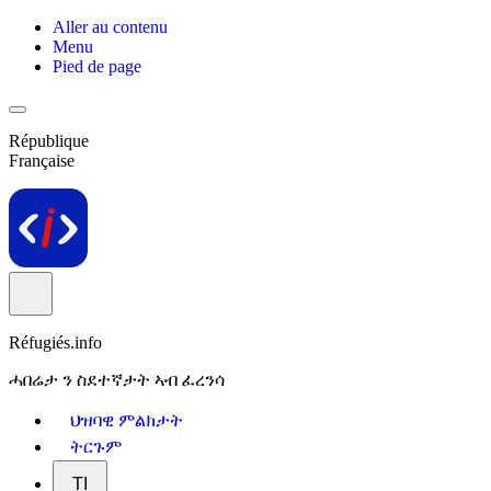
Aller au contenu
Menu
Pied de page
République
Française
Réfugiés.info
ሓበሬታ ን ስደተኛታት ኣብ ፈረንሳ
ህዝባዊ ምልክታት
ትርጉም
TI