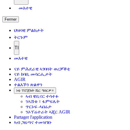
መእተዊ
Fermer
ህዝባዊ ምልክታት
ትርጉም
TI
መእተዊ
ናይ ምሕደራዊ ኣገባባት ወረቓቕቲ
ናይ ከባቢ መሳርሒታት
AGIR
ተልእኾን ጽልዋን
ነቲ ፕሮጀክት ሼር ግበርዎ።
ኣብ ዌቢናር ተሳተፉ
ንኣሽቱ ፣ ፋምፍሌት
ጥርኑፍ ሓበሬታ
ንኦፕሬተራት ኣጂር AGIR
Partager l'application
ኣብ ጋዜጣና ተመዝገቡ