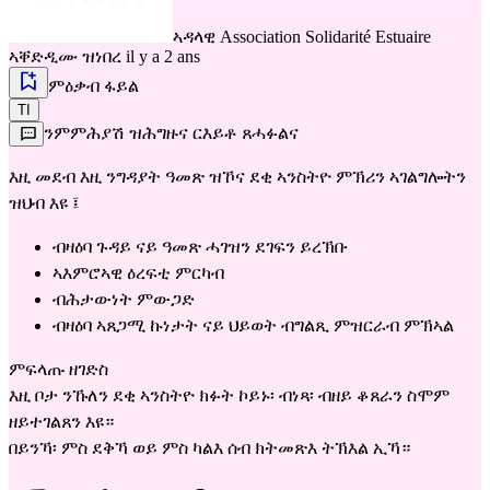
ኣዳላዊ
Association Solidarité Estuaire
ኣቐድዲሙ ዝነበረ il y a 2 ans
ምዕቃብ ፋይል
TI
ንምምሕያሽ ዝሕግዙና ርእይቶ ጸሓፉልና
እዚ መደብ እዚ ንግዳያት ዓመጽ ዝኾና ደቂ ኣንስትዮ ምኽሪን ኣገልግሎትን
ዝህብ እዩ ፤
ብዛዕባ ጉዳይ ናይ ዓመጽ ሓገዝን ደገፍን ይረኽቡ
ኣእምሮኣዊ ዕረፍቲ ምርካብ
ብሕታውነት ምውጋድ
ብዛዕባ ኣጸጋሚ ኩነታት ናይ ህይወት ብግልጺ ምዝርራብ ምኽኣል
ምፍላጡ ዘገድስ
እዚ ቦታ ንኹለን ደቂ ኣንስትዮ ክፉት ኮይኑ፡ ብነጻ፡ ብዘይ ቆጸራን ስሞም
ዘይተገልጸን እዩ።
በይንኻ፡ ምስ ደቅኻ ወይ ምስ ካልእ ሰብ ክትመጽእ ትኽእል ኢኻ።