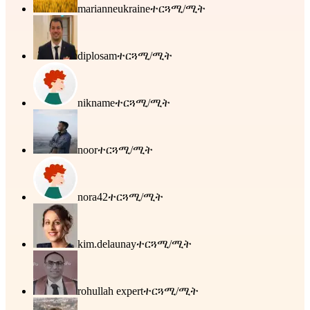
marianneukraine
ተርጓሚ/ሚት
diplosam
ተርጓሚ/ሚት
nikname
ተርጓሚ/ሚት
noor
ተርጓሚ/ሚት
nora42
ተርጓሚ/ሚት
kim.delaunay
ተርጓሚ/ሚት
rohullah expert
ተርጓሚ/ሚት