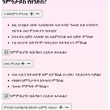
ንምንታይከ የዘገድስ?
ን ክትስምዓ ምእንቲ
እዚ ብ ክልተ ሰባት ኣብብፍላይ ኣብ ጉዳይ ዓመጽ ደቂ ኣንስትዮ
ዝነጥፉ ሰብ ሞያውያን ዝተሰነየ
እንተደኣ ስቓይ ኣካላዊ፡ ስነ-ኣእምሮኣዊ ወይ ስቓይ ምግላጽ
ነቲ ኩነታት ክትገጥሞ፡ ክትርድኦ፡ ክትቅይሩን ምኽኣል
ንምምሕያሽ ዝሕግዙና ርእይቶ ጸሓፉልና
ደገፍ ምርካብ
ኣብ ሓደጋ ክትወድቕ ከም እትኽእል ተረዳእ፣ ንድሕነትካ ኣቓልቦ
ብዛዕባ ስምዒታትካ ክትዛረባ ምኽኣል
ዓመጽ ምምካት ምኽኣል።
ንምምሕያሽ ዝሕግዙና ርእይቶ ጸሓፉልና
ምርካብ ንመዓልታዊ ህይወት ጠቓሚ ሓበሬታ