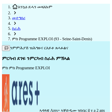
እንኳዕ ደሓን መጻእኩም
መተግበሪ
ስራሕ
ምስ Programme EXPLOI (93 - Seine-Saint-Denis)
ንምምሕያሽ ዝሕግዙና ርእይቶ ጸሓፉልና
ምርካብ ደገፍ ንምርካብ ስራሕ ምኽኣል
ምስ
ምስ Programme EXPLOI
ኣዳላዊ
Ares+
ኣቐድዲሙ ዝነበረ il y a 2 ans