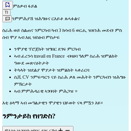
ምዕቃብ ፋይል
TI
ንምምሕያሽ ዝሕግዙና ርእይቶ ጸሓፉልና
ስራሕ ወይ ስልጠና ንምርካብ ካብ 3 ክሳብ 6 ወርሒ ዝጸንሕ መደብ፡ ምስ 
ሰብ ሞያ ኣብ እዚ ዝስዕብ ምስታፍ
ንሞያዊ ፕሮጀክት ዝግበር ደገፍ ምርካብ
ኣብ ፈረንሳ travail en France  ብዛዕባ ዓለም ስራሕ ዝምልከት 
ዓውደ መጽናዕትታት
ትካላት ዝደልያ ሞያታት ዝምልከት ኣቀራርባ
ሲቪ CV ንምፍጣርን ናይ ስራሕ ቃለ መሕትት ንምርካብን ዝሕግዙ 
ምኽርታት
ኣብ ምምሕዳራዊ ኣገባባት ምሕጋዝ ።
እቲ ዕላማ ኣብ መዓልታዊን ሞያዊን ህይወት ናጻ ምዃን እዩ።
ንምንታይከ የዘገድስ?
ምእንቲ ንኣገባባት ዝግበር ደገፍ ርኸብ