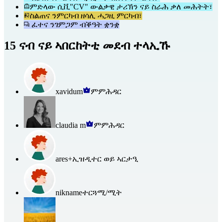
ምድላው ሲቪ"CV" ውልቃዊ ታሪኽን ናይ ስራሕ ቃለ መሕትት፣
ስልጠና ንምርካብ ዘሳሊ ሓጋዚ ምርካብ፣
ፈተና ንገምጋም ብቕዓት ቋንቋ
15 ናብ ናይ ኣበርከትቲ መደብ ተላኢኹ
xavidum
ምምሕዳር
claudia m
ምምሕዳር
ares+
ኢዝዲተር ወይ ኣርታዒ
nikname
ተርጓሚ/ሚት