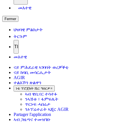
መእተዊ
Fermer
ህዝባዊ ምልክታት
ትርጉም
TI
መእተዊ
ናይ ምሕደራዊ ኣገባባት ወረቓቕቲ
ናይ ከባቢ መሳርሒታት
AGIR
ተልእኾን ጽልዋን
ነቲ ፕሮጀክት ሼር ግበርዎ።
ኣብ ዌቢናር ተሳተፉ
ንኣሽቱ ፣ ፋምፍሌት
ጥርኑፍ ሓበሬታ
ንኦፕሬተራት ኣጂር AGIR
Partager l'application
ኣብ ጋዜጣና ተመዝገቡ