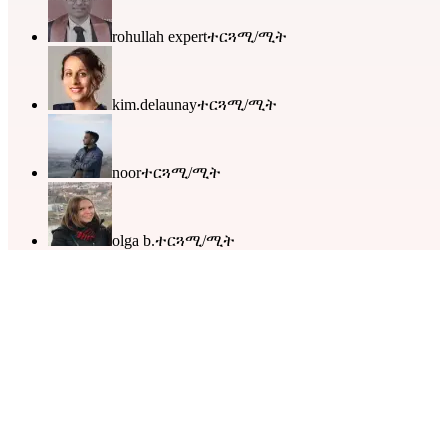
rohullah expert
ተርጓሚ/ሚት
kim.delaunay
ተርጓሚ/ሚት
noor
ተርጓሚ/ሚት
olga b.
ተርጓሚ/ሚት