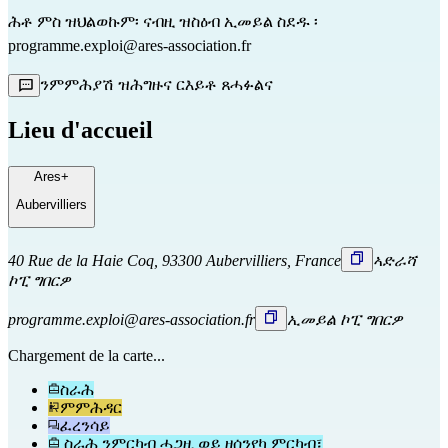
ሕቶ ምስ ዝህልወኩም፡ ናብዚ ዝስዕብ ኢመይል ስደዱ
፡
programme.exploi@ares-association.fr
ንምምሕያሽ ዝሕግዙና ርእይቶ ጸሓፉልና
Lieu d'accueil
Ares+
Aubervilliers
40 Rue de la Haie Coq, 93300 Aubervilliers, France
ኣድራሻ
ኮፒ ግበርዎ
programme.exploi@ares-association.fr
ኢመይል ኮፒ ግበርዎ
Chargement de la carte...
ስራሕ
ምምሕዳር
ፈረንሳይ
ስራሕ ንምርካብ ሓጋዚ ወይ ዘሰንየካ ምርካብ፣