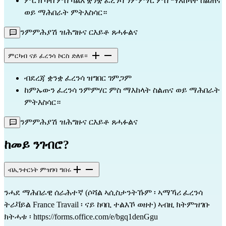
ምርኽኻብ ምስ ካልእ ቋንቋ ፈረንሳ ንምምሃር ምስ ማእከላት ስልጠና 
ወይ ማሕበራት ምትእስሳር።
ንምምሕያሽ ዝሕግዙና ርእይቶ ጸሓፉልና
ምርካብ ናይ ፈረንሳ ኮርስ ድለዩ።
ብደረጃ ቋንቋ ፈረንሳ ዝግበር ገምጋም
ከምኡውን ፈረንሳ ንምምሃር ምስ ማእከላት ስልጠና ወይ ማሕበራት 
ምትእስሳር።
ንምምሕያሽ ዝሕግዙና ርእይቶ ጸሓፉልና
ከመይ ንገብሮ?
ብኢንተርነት ምዝገባ ግበሩ
ንሓደ ማሕበራዊ ሰራሕተኛ (ሶሻል ኣሲስታንትኹም ፡ ኣማኻሪ ፈረንሳ
ትራቫይል France Travail ፡ ናይ ከባቢ ተልእኾ ወዘተ) ኣብዚ ክትምዝገቡ
ክትሓቱ
፡ https://forms.office.com/e/bgq1denGgu