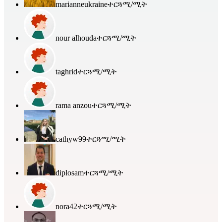
marianneukraine
ተርጓሚ/ሚት
nour alhouda
ተርጓሚ/ሚት
taghrid
ተርጓሚ/ሚት
rama anzou
ተርጓሚ/ሚት
cathyw99
ተርጓሚ/ሚት
diplosam
ተርጓሚ/ሚት
nora42
ተርጓሚ/ሚት