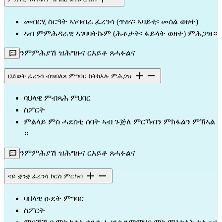
መብርሂ ስርዓት ኣነባብራ ፈረንሳ (ጥዕና፡ ኣባይቲ፡ መሰል ወዘተ)
ኣብ ምምሕዳራዊ ኣገባባትኩም (ሕቶታት፡ ፋይላት ወዘተ) ምሕጋዝ።
ንምምሕያሽ ዝሕግዙና ርእይቶ ጸሓፉልና
ህይወት ፈረንሳ ብዝበለጸ ምግባር ክትክእሉ ምሕጋዝ
ባህላዊ ምብጻሕ ምህባር
ስፖርት
ምልላይ ምስ ሓደስቲ ሰባት ኣብ ጉጅለ ምርኻብን ምክፋልን ምኽኣል 
።
ንምምሕያሽ ዝሕግዙና ርእይቶ ጸሓፉልና
ናይ ቋንቋ ፈረንሳ ኮርስ ምርካብ
ባህላዊ ዑደት ምግባር 
ስፖርት