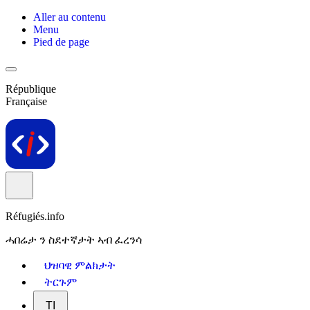
Aller au contenu
Menu
Pied de page
République
Française
Réfugiés.info
ሓበሬታ ን ስደተኛታት ኣብ ፈረንሳ
ህዝባዊ ምልክታት
ትርጉም
TI