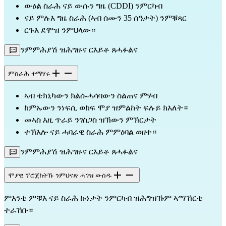
ውዕል ስራሕ ናይ ውሱን ግዜ (CDDI) ንምርካብ
ናይ ምሉእ ግዜ ስራሕ (ኣብ ሰሙን 35 ሰዓታት) ንምቑጻር
ርጉእ ደሞዝ ንምህላው።
ንምምሕያሽ ዝሕግዙና ርእይቶ ጸሓፉልና
ምስራሕ ተማሃሩ
ኣብ ቴክኒካውን ክልሰ-ሓሳባውን ስልጠና ምሃብ
ከምኡውን ንነፍሲ ወከፍ ሞያ ዝምልከት ፍሉይ ክእለት።
መኣስ እዚ ጥራይ ንገስጋስ ዝኸውን ምኽርታት
ተኽእሎ ናይ ሓባራዊ ስራሕ ምምዕባል ወዘተ።
ንምምሕያሽ ዝሕግዙና ርእይቶ ጸሓፉልና
ሞያዊ ፕሮጀክትኹ ንምህናጽ ሓገዝ ውሰዱ
ምእንቲ ምቹእ ናይ ስራሕ ኩነታት ንምርካብ ዝሕግዝኹም ኣማኸርቲ
ተራኸቡ።