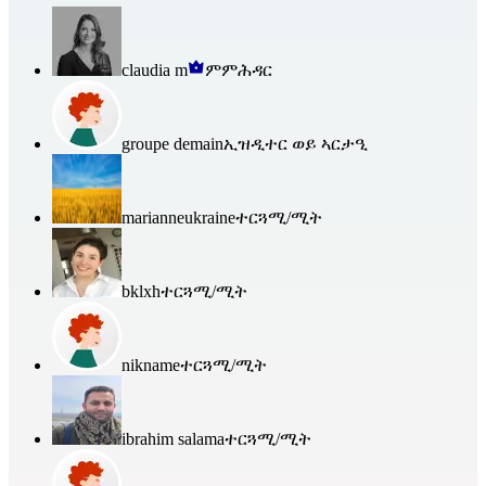
claudia m
ምምሕዳር
groupe demain
ኢዝዲተር ወይ ኣርታዒ
marianneukraine
ተርጓሚ/ሚት
bklxh
ተርጓሚ/ሚት
nikname
ተርጓሚ/ሚት
ibrahim salama
ተርጓሚ/ሚት