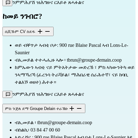
ንምምሕያሽ ዝሕግዙና ርእይቶ ጸሓፉልና
ከመይ ንገብሮ?
ሲቪኹም CV ስደዱ
ወይ ብቐጥታ ኣብቲ ቦታ: 900 rue Blaise Pascal ኣብ Lons-Le-
Saunier
ብኢመይል ተተሓሒዙ ኣሎ
፡ tbrun@groupe-demain.coop
ከምኡውን ኣብቲ
ናይ ምትእትታው መድረኽ
፣ ምስ ኣካውንትካ ወይ
ንኣማኻሪኻ (ፈረንሳ ትራቫይል፣ ማሕበራዊ ሰራሕተኛ፣ ናይ ከባቢ
ተልእኾ ወዘተ) ሕተቶ።
ንምምሕያሽ ዝሕግዙና ርእይቶ ጸሓፉልና
ምስ ጉጅለ ደማ Groupe Delain ተራኸቡ
ብኢመይል
፡ tbrun@groupe-demain.coop
ብስልኪ፡ 03 84 47 00 60
ኣድራሻና : 900 rue Blaise Pascal ኣብ ቦታ Lons-Le-Saunier እዩ