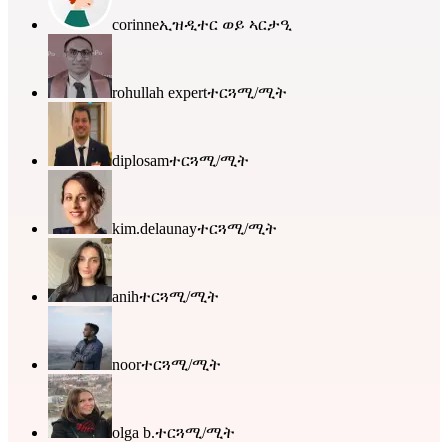
corinne
ኢዝዲተር ወይ ኣርታዒ
rohullah expert
ተርጓሚ/ሚት
diplosam
ተርጓሚ/ሚት
kim.delaunay
ተርጓሚ/ሚት
anih
ተርጓሚ/ሚት
noor
ተርጓሚ/ሚት
olga b.
ተርጓሚ/ሚት