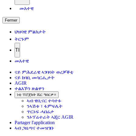
መእተዊ
Fermer
ህዝባዊ ምልክታት
ትርጉም
TI
መእተዊ
ናይ ምሕደራዊ ኣገባባት ወረቓቕቲ
ናይ ከባቢ መሳርሒታት
AGIR
ተልእኾን ጽልዋን
ነቲ ፕሮጀክት ሼር ግበርዎ።
ኣብ ዌቢናር ተሳተፉ
ንኣሽቱ ፣ ፋምፍሌት
ጥርኑፍ ሓበሬታ
ንኦፕሬተራት ኣጂር AGIR
Partager l'application
ኣብ ጋዜጣና ተመዝገቡ