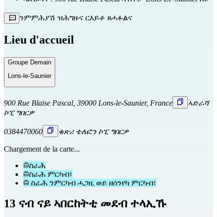
ንምምሕያሽ ዝሕግዙና ርእይቶ ጸሓፉልና
Lieu d'accueil
Groupe Demain
Lons-le-Saunier
900 Rue Blaise Pascal, 39000 Lons-le-Saunier, France
ኣድራሻ
ኮፒ ግበርዎ
0384470060
ቁጽሪ ቴለፎን ኮፒ ግበርዎ
Chargement de la carte...
ስራሕ
ስራሕ ምርካብ፣
ስራሕ ንምርካብ ሓጋዚ ወይ ዘሰንየካ ምርካብ፣
13 ናብ ናይ ኣበርከትቲ መደብ ተላኢኹ