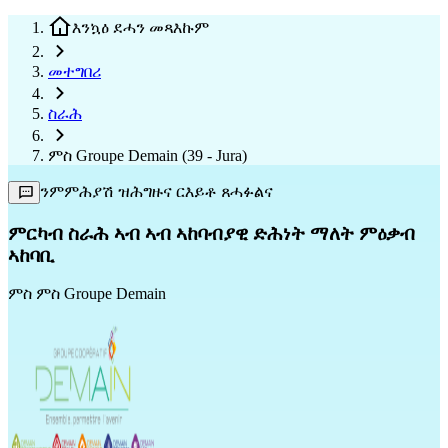
እንኳዕ ደሓን መጻእኩም
መተግበሪ
ስራሕ
ምስ Groupe Demain (39 - Jura)
ንምምሕያሽ ዝሕግዙና ርእይቶ ጸሓፉልና
ምርካብ ስራሕ ኣብ ኣብ ኣከባብያዊ ድሕነት ማለት ምዕቃብ
ኣከባቢ
ምስ
ምስ Groupe Demain