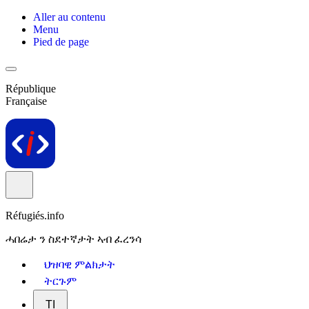
Aller au contenu
Menu
Pied de page
République
Française
Réfugiés.info
ሓበሬታ ን ስደተኛታት ኣብ ፈረንሳ
ህዝባዊ ምልክታት
ትርጉም
TI