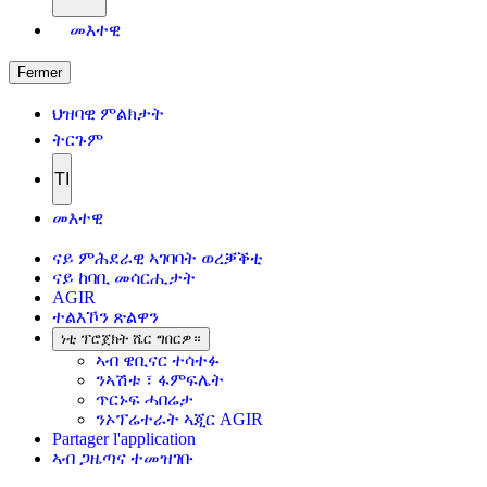
መእተዊ
Fermer
ህዝባዊ ምልክታት
ትርጉም
TI
መእተዊ
ናይ ምሕደራዊ ኣገባባት ወረቓቕቲ
ናይ ከባቢ መሳርሒታት
AGIR
ተልእኾን ጽልዋን
ነቲ ፕሮጀክት ሼር ግበርዎ።
ኣብ ዌቢናር ተሳተፉ
ንኣሽቱ ፣ ፋምፍሌት
ጥርኑፍ ሓበሬታ
ንኦፕሬተራት ኣጂር AGIR
Partager l'application
ኣብ ጋዜጣና ተመዝገቡ