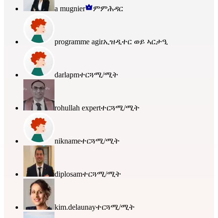
a mugnier
ምምሕዳር
programme agir
ኢዝዲተር ወይ ኣርታዒ
darlapm
ተርጓሚ/ሚት
rohullah expert
ተርጓሚ/ሚት
nikname
ተርጓሚ/ሚት
diplosam
ተርጓሚ/ሚት
kim.delaunay
ተርጓሚ/ሚት