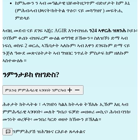
ከምኡውን ን ኣብ መዓልታዊ ህይወትዘጋጥም ብድሆታት ከም እኒ
(ምሕብሓብ ህጻናት፡ክትትል ጥዕና፡ ናይ መጓዓዝየ ) መፍትሒ
ምድላይ
ኣብዚ መደብ ናይ ደገፍ ኣጂር AGIR እንተበዝሐ
ን24 ኣዋርሕ ዝጸንሕ
ኮይኑ፡
ናባኹም ቀሪቡ ብዝፍረም ውዕል ወግዓዊ ይኸውን። ስለዝኾነ ድማ ኣብ
ነፍሲ ወከፍ 2 ወርሒ ኣኼባታት ኣለኩም፡ ኣብ እዋን ደገፍኩም ድማ ናይ
ጉጅለ ዓውደ መጽናዕትታት ኣብ ግዝበር ንጥፈት ምስታፍ ከም ዘለኩም
ኣስተውዕሉ።
ንምንታይከ የዘገድስ?
ምእንቲ ምምሕዳራዊ ኣገባባት ንምርካብ
ሕቶታት ክትሓትቱ ፣ ሓገዝኮነ ካልእ ክትሓቱ ትኽእሉ ኢኹም እዚ ኣብ
ምምሕዳራዊ ኣገባባት፡ መለት ግብሪ፡ ፍቓድ መዘወሪ መኪና፡ ሕሳብ ባንክ፡
መንነት ወረቐት፡ መንበሪ ካርድ ወዘተ ክኸውን ይኽእል።
ንምምሕያሽ ዝሕግዙና ርእይቶ ጸሓፉልና