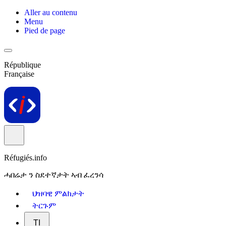
Aller au contenu
Menu
Pied de page
République
Française
Réfugiés.info
ሓበሬታ ን ስደተኛታት ኣብ ፈረንሳ
ህዝባዊ ምልክታት
ትርጉም
TI