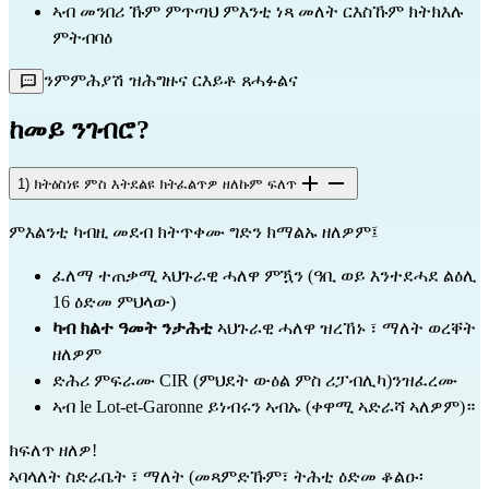
ኣብ መንበሪ ኹም ምጥጣህ ምእንቲ ነጻ መለት ርእስኹም ክትክእሉ
ምትብባዕ
ንምምሕያሽ ዝሕግዙና ርእይቶ ጸሓፉልና
ከመይ ንገብሮ?
1) ክትዕስነዩ ምስ እትደልዩ ክትፈልጥዎ ዘለኩም ፍለጥ
ምእልንቲ ካብዚ መደብ ክትጥቀሙ ግድን ክማልኡ ዘለዎም፤
ፈለማ ተጠቃሚ ኣህጉራዊ ሓለዋ ምዃን (ዓቢ ወይ እንተደሓደ ልዕሊ 
16 ዕድመ ምህላው)
ካብ ክልተ ዓመት ንታሕቲ 
ኣህጉራዊ ሓለዋ ዝረኸኑ ፣ ማለት ወረቐት 
ዘለዎም
ድሕሪ ምፍራሙ CIR (ምህደት ውዕል ምስ ሪፓብሊካ)ንዝፈረሙ
ኣብ le Lot-et-Garonne ይነብሩን ኣብኡ (ቀዋሚ ኣድራሻ ኣለዎም)።
ክፍለጥ ዘለዎ!
ኣባላለት ስድራቤት ፣ ማለት (መጻምድኹም፣ ትሕቲ ዕድመ ቆልዑ፡ 