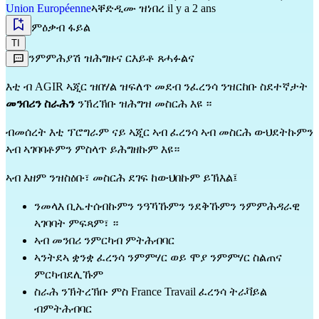
Union Européenne
ኣቐድዲሙ ዝነበረ il y a 2 ans
ምዕቃብ ፋይል
TI
ንምምሕያሽ ዝሕግዙና ርእይቶ ጸሓፉልና
እቲ ብ AGIR ኣጂር ዝበሃል ዝፍለጥ መደብ ንፈረንሳ ንዝርከቡ ስደተኛታት
መንበሪን ስራሕን
ንኽረኽቡ ዝሕግዝ መስርሕ እዩ ።
ብመሰረት እቲ ፕሮግራም ናይ ኣጂር ኣብ ፈረንሳ ኣብ መስርሕ ውህደትኩምን
ኣብ ኣገባባቶምን ምስላጥ ይሕግዘኩም እዩ።
ኣብ እዘም ንዝስዕቡ፣ መስርሕ ደገፍ ከውህበኩም ይኽእል፤
ንመላእ ቢኤተሰብኩምን ንዓኻኹምን ንደቅኹምን ንምምሕዳራዊ
ኣገባባት ምፍጻም፣ ።
ኣብ መንበሪ ንምርካብ ምትሕብባር
ኣንትደኣ ቋንቋ ፈረንሳ ንምምሃር ወይ ሞያ ንምምሃር ስልጠና
ምርካብደሊኹም
ስራሕ ንኽትረኽቡ ምስ France Travail ፈረንሳ ትራቫይል
ብምትሕብባር