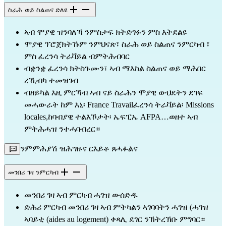
ስራሕ ወይ ስልጠና ድለዩ
ኣብ ሞያዊ ዝንባለኻ ንምስታፍ ክትድገፉን ምስ እትደልዩ
ሞያዊ ፕሮጀክትኹም ንምህናጽ፣ ስራሕ ወይ ስልጠና ንምርካብ ፣
ምስ ፈረንሳ ትራቫይል ብምትሕብባር
ብቋንቋ ፈረንሳ ክትስጉሙን፣ ኣብ ማእከል ስልጠና ወይ ማሕበር
ረኺብካ ተመዝገብ
ብዘይካል እዚ ምርኻብ ኣብ ናይ ስራሕን ሞያዊ ውህደትን ደገፍ
መሓውራት ከም እኒ፡ France Travailፈረንሳ ትራቫይል፡ Missions
locales,ከባብያዊ ተልእኾታት፡ ኤፍፒኤ AFPA…ወዘተ ኣብ
ምትሕሓዝ ንተሓባብረር።
ንምምሕያሽ ዝሕግዙና ርእይቶ ጸሓፉልና
መንበሪ ገዛ ንምርካብ
መንበሪ ገዛ ኣብ ምርካብ ሓገዝ ውሰድዱ
ድሕሪ ምርካብ መንበሪ ገዛ ኣብ ምትካልን ኣገባባትን ሓገዝ (ሓገዝ
ኣባይቲ (aides au logement) ቀጻሊ ደገር ንኽትረኽቡ ምግባር።