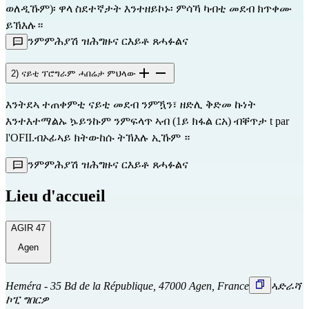
ወለዲኹም)፡ ዋላ ስደተኛታት እንተዘይኮኑ፡ ምሳኻ ካብቲ መደብ ክጥቀሙ 
ይኽእሉ።
ንምምሕያሽ ዝሕግዙና ርእይቶ ጸሓፉልና
2) ናይቲ ፕሮግራም ሓበሬታ ምህላው
እንትደኣ ተጠቀምቲ ናይቲ መደብ ንምዃን፣ ዘድሊ ቅድመ ኩነት
እንተእተማልኡ ኴይንኩም ንምፍላጥ ኣብ (1ይ ክፋል ርአ) ብቐጥታ t
par
l'OFII.
ብኦፊኣይ
ክትውከሱ ትኽእሉ ኢኹም ።
ንምምሕያሽ ዝሕግዙና ርእይቶ ጸሓፉልና
Lieu d'accueil
AGIR 47
Agen
Heméra - 35 Bd de la République, 47000 Agen, France
ኣድራሻ
ኮፒ ግበርዎ