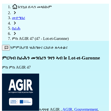
እንኳዕ ደሓን መጻእኩም
መተግበሪ
ስራሕ
ምስ AGIR 47 (47 - Lot-et-Garonne)
ንምምሕያሽ ዝሕግዙና ርእይቶ ጸሓፉልና
ምርካብ ስራሕን መንበሪን ገዛን ኣብ le Lot-et-Garonne
ምስ
ምስ AGIR 47
ኣዳላዊ
AGIR
,
AGIR
,
Gouvernement
,