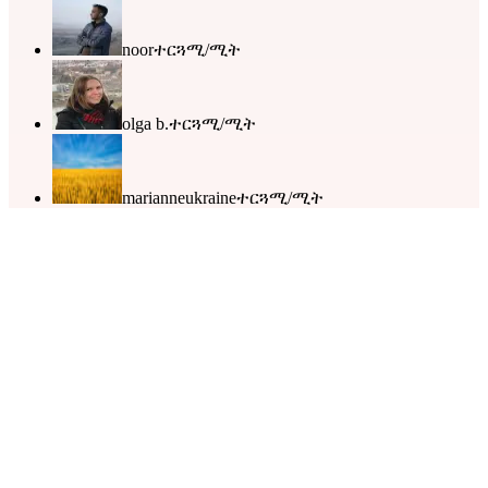
noor
ተርጓሚ/ሚት
olga b.
ተርጓሚ/ሚት
marianneukraine
ተርጓሚ/ሚት