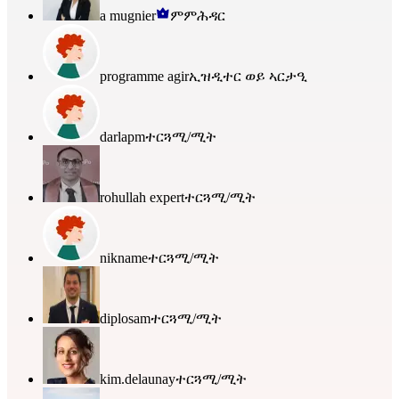
a mugnier
ምምሕዳር
programme agir
ኢዝዲተር ወይ ኣርታዒ
darlapm
ተርጓሚ/ሚት
rohullah expert
ተርጓሚ/ሚት
nikname
ተርጓሚ/ሚት
diplosam
ተርጓሚ/ሚት
kim.delaunay
ተርጓሚ/ሚት