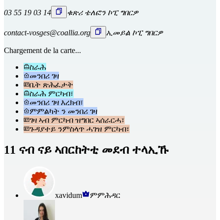
03 55 19 03 14
ቁጽሪ ቴለፎን ኮፒ ግበርዎ
contact-vosges@coallia.org
ኢመይል ኮፒ ግበርዎ
Chargement de la carte...
ስራሕ
መንበሪ ገዛ
ቤት ጽሕፈታት
ስራሕ ምርካብ፣
መንበሪ ገዛ እረክብ፣
ምምልካት ን መንበሪ ገዛ
ገዛ ኣብ ምርካብ ዝግበር ኣሰራርሓ፣
ጉዳያተይ ንምስላጥ ሓገዝ ምርካብ፣
11 ናብ ናይ ኣበርከትቲ መደብ ተላኢኹ
xavidum
ምምሕዳር