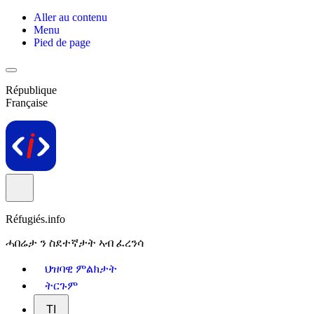
Aller au contenu
Menu
Pied de page
République
Française
Réfugiés.info
ሓበሬታ ን ስደተኛታት ኣብ ፈረንሳ
ህዝባዊ ምልክታት
ትርጉም
TI