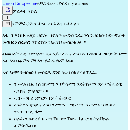
Union Européenne
ኣቐድዲሙ ዝነበረ il y a 2 ans
ምዕቃብ ፋይል
TI
ንምምሕያሽ ዝሕግዙና ርእይቶ ጸሓፉልና
እቲ ብ AGIR ኣጂር ዝበሃል ዝፍለጥ መደብ ንፈረንሳ ንዝርከቡ ስደተኛታት
መንበሪን ስራሕን
ንኽረኽቡ ዝሕግዝ መስርሕ እዩ ።
ብመሰረት እቲ ፕሮግራም ናይ ኣጂር ኣብ ፈረንሳ ኣብ መስርሕ ውህደትኩምን
ኣብ ኣገባባቶምን ምስላጥ ይሕግዘኩም እዩ።
ኣብ እዘም ንዝስዕቡ፣ መስርሕ ደገፍ ከውህበኩም ይኽእል፤
ንመላእ ቢኤተሰብኩምን ንዓኻኹምን ንደቅኹምን ንምምሕዳራዊ
ኣገባባት ምፍጻም፣ ።
ኣብ መንበሪ ንምርካብ ምትሕብባር
ኣንትደኣ ቋንቋ ፈረንሳ ንምምሃር ወይ ሞያ ንምምሃር ስልጠና
ምርካብደሊኹም
ስራሕ ንኽትረኽቡ ምስ France Travail ፈረንሳ ትራቫይል
ብምትሕብባር