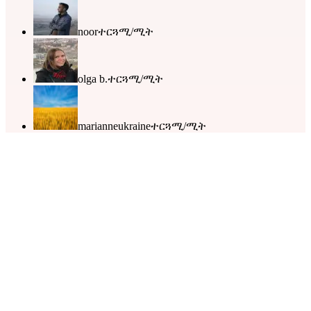
noor
ተርጓሚ/ሚት
olga b.
ተርጓሚ/ሚት
marianneukraine
ተርጓሚ/ሚት