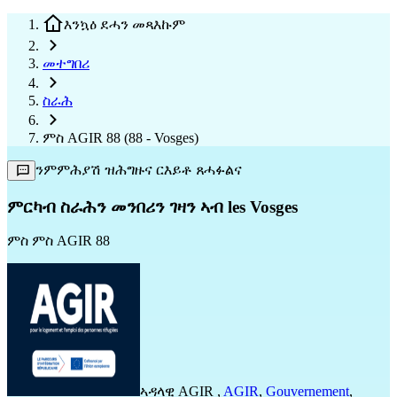
እንኳዕ ደሓን መጻእኩም
መተግበሪ
ስራሕ
ምስ AGIR 88 (88 - Vosges)
ንምምሕያሽ ዝሕግዙና ርእይቶ ጸሓፉልና
ምርካብ ስራሕን መንበሪን ገዛን ኣብ les Vosges
ምስ
ምስ AGIR 88
ኣዳላዊ
AGIR
,
AGIR
,
Gouvernement
,