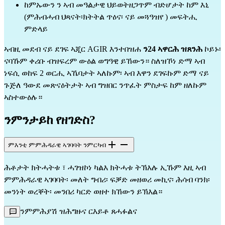
ከምኡውን ን ኣብ መዓልታዊ ህይወትዘጋጥም ብድሆታት ከም እኒ
(ምሕብሓብ ህጻናት፡ክትትል ጥዕና፡ ናይ መጓዓዝየ ) መፍትሒ
ምድላይ
ኣብዚ መደብ ናይ ደገፍ ኣጂር AGIR እንተበዝሐ
ን24 ኣዋርሕ ዝጸንሕ
ኮይኑ፡
ናባኹም ቀሪቡ ብዝፍረም ውዕል ወግዓዊ ይኸውን። ስለዝኾነ ድማ ኣብ
ነፍሲ ወከፍ 2 ወርሒ ኣኼባታት ኣለኩም፡ ኣብ እዋን ደገፍኩም ድማ ናይ
ጉጅለ ዓውደ መጽናዕትታት ኣብ ግዝበር ንጥፈት ምስታፍ ከም ዘለኩም
ኣስተውዕሉ።
ንምንታይከ የዘገድስ?
ምእንቲ ምምሕዳራዊ ኣገባባት ንምርካብ
ሕቶታት ክትሓትቱ ፣ ሓገዝኮነ ካልእ ክትሓቱ ትኽእሉ ኢኹም እዚ ኣብ
ምምሕዳራዊ ኣገባባት፡ መለት ግብሪ፡ ፍቓድ መዘወሪ መኪና፡ ሕሳብ ባንክ፡
መንነት ወረቐት፡ መንበሪ ካርድ ወዘተ ክኸውን ይኽእል።
ንምምሕያሽ ዝሕግዙና ርእይቶ ጸሓፉልና