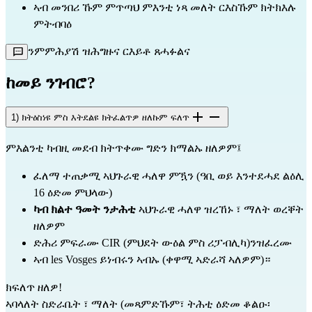
ኣብ መንበሪ ኹም ምጥጣህ ምእንቲ ነጻ መለት ርእስኹም ክትክእሉ
ምትብባዕ
ንምምሕያሽ ዝሕግዙና ርእይቶ ጸሓፉልና
ከመይ ንገብሮ?
1) ክትዕስነዩ ምስ እትደልዩ ክትፈልጥዎ ዘለኩም ፍለጥ
ምእልንቲ ካብዚ መደብ ክትጥቀሙ ግድን ክማልኡ ዘለዎም፤
ፈለማ ተጠቃሚ ኣህጉራዊ ሓለዋ ምዃን (ዓቢ ወይ እንተደሓደ ልዕሊ 
16 ዕድመ ምህላው)
ካብ ክልተ ዓመት ንታሕቲ 
ኣህጉራዊ ሓለዋ ዝረኸኑ ፣ ማለት ወረቐት 
ዘለዎም
ድሕሪ ምፍራሙ CIR (ምህደት ውዕል ምስ ሪፓብሊካ)ንዝፈረሙ
ኣብ les Vosges ይነብሩን ኣብኡ (ቀዋሚ ኣድራሻ ኣለዎም)።
ክፍለጥ ዘለዎ!
ኣባላለት ስድራቤት ፣ ማለት (መጻምድኹም፣ ትሕቲ ዕድመ ቆልዑ፡ 