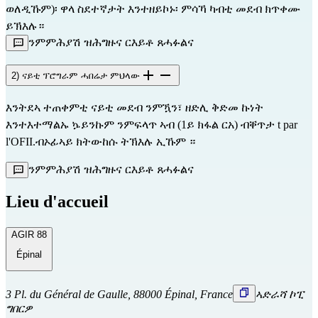
ወለዲኹም)፡ ዋላ ስደተኛታት እንተዘይኮኑ፡ ምሳኻ ካብቲ መደብ ክጥቀሙ 
ይኽእሉ።
ንምምሕያሽ ዝሕግዙና ርእይቶ ጸሓፉልና
2) ናይቲ ፕሮግራም ሓበሬታ ምህላው
እንትደኣ ተጠቀምቲ ናይቲ መደብ ንምዃን፣ ዘድሊ ቅድመ ኩነት
እንተእተማልኡ ኴይንኩም ንምፍላጥ ኣብ (1ይ ክፋል ርአ) ብቐጥታ t
par
l'OFII.
ብኦፊኣይ
ክትውከሱ ትኽእሉ ኢኹም ።
ንምምሕያሽ ዝሕግዙና ርእይቶ ጸሓፉልና
Lieu d'accueil
AGIR 88
Épinal
3 Pl. du Général de Gaulle, 88000 Épinal, France
ኣድራሻ ኮፒ
ግበርዎ