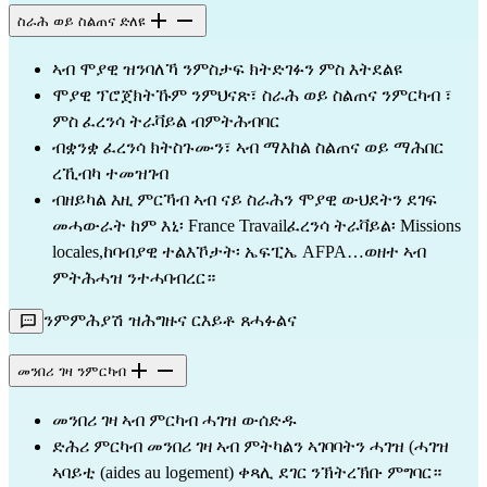
ስራሕ ወይ ስልጠና ድለዩ
ኣብ ሞያዊ ዝንባለኻ ንምስታፍ ክትድገፉን ምስ እትደልዩ
ሞያዊ ፕሮጀክትኹም ንምህናጽ፣ ስራሕ ወይ ስልጠና ንምርካብ ፣
ምስ ፈረንሳ ትራቫይል ብምትሕብባር
ብቋንቋ ፈረንሳ ክትስጉሙን፣ ኣብ ማእከል ስልጠና ወይ ማሕበር
ረኺብካ ተመዝገብ
ብዘይካል እዚ ምርኻብ ኣብ ናይ ስራሕን ሞያዊ ውህደትን ደገፍ
መሓውራት ከም እኒ፡ France Travailፈረንሳ ትራቫይል፡ Missions
locales,ከባብያዊ ተልእኾታት፡ ኤፍፒኤ AFPA…ወዘተ ኣብ
ምትሕሓዝ ንተሓባብረር።
ንምምሕያሽ ዝሕግዙና ርእይቶ ጸሓፉልና
መንበሪ ገዛ ንምርካብ
መንበሪ ገዛ ኣብ ምርካብ ሓገዝ ውሰድዱ
ድሕሪ ምርካብ መንበሪ ገዛ ኣብ ምትካልን ኣገባባትን ሓገዝ (ሓገዝ
ኣባይቲ (aides au logement) ቀጻሊ ደገር ንኽትረኽቡ ምግባር።