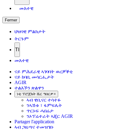
መእተዊ
Fermer
ህዝባዊ ምልክታት
ትርጉም
TI
መእተዊ
ናይ ምሕደራዊ ኣገባባት ወረቓቕቲ
ናይ ከባቢ መሳርሒታት
AGIR
ተልእኾን ጽልዋን
ነቲ ፕሮጀክት ሼር ግበርዎ።
ኣብ ዌቢናር ተሳተፉ
ንኣሽቱ ፣ ፋምፍሌት
ጥርኑፍ ሓበሬታ
ንኦፕሬተራት ኣጂር AGIR
Partager l'application
ኣብ ጋዜጣና ተመዝገቡ