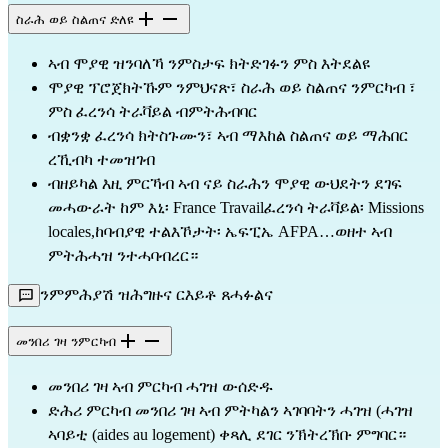
ስራሕ ወይ ስልጠና ድለዩ
ኣብ ሞያዊ ዝንባለኻ ንምስታፍ ክትድገፉን ምስ እትደልዩ
ሞያዊ ፕሮጀክትኹም ንምህናጽ፣ ስራሕ ወይ ስልጠና ንምርካብ ፣
ምስ ፈረንሳ ትራቫይል ብምትሕብባር
ብቋንቋ ፈረንሳ ክትስጉሙን፣ ኣብ ማእከል ስልጠና ወይ ማሕበር
ረኺብካ ተመዝገብ
ብዘይካል እዚ ምርኻብ ኣብ ናይ ስራሕን ሞያዊ ውህደትን ደገፍ
መሓውራት ከም እኒ፡ France Travailፈረንሳ ትራቫይል፡ Missions
locales,ከባብያዊ ተልእኾታት፡ ኤፍፒኤ AFPA…ወዘተ ኣብ
ምትሕሓዝ ንተሓባብረር።
ንምምሕያሽ ዝሕግዙና ርእይቶ ጸሓፉልና
መንበሪ ገዛ ንምርካብ
መንበሪ ገዛ ኣብ ምርካብ ሓገዝ ውሰድዱ
ድሕሪ ምርካብ መንበሪ ገዛ ኣብ ምትካልን ኣገባባትን ሓገዝ (ሓገዝ
ኣባይቲ (aides au logement) ቀጻሊ ደገር ንኽትረኽቡ ምግባር።