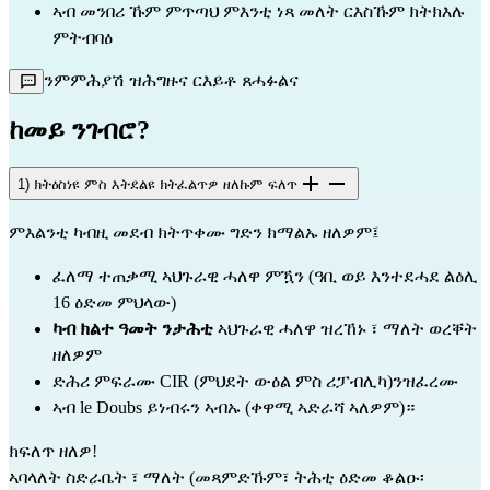
ኣብ መንበሪ ኹም ምጥጣህ ምእንቲ ነጻ መለት ርእስኹም ክትክእሉ
ምትብባዕ
ንምምሕያሽ ዝሕግዙና ርእይቶ ጸሓፉልና
ከመይ ንገብሮ?
1) ክትዕስነዩ ምስ እትደልዩ ክትፈልጥዎ ዘለኩም ፍለጥ
ምእልንቲ ካብዚ መደብ ክትጥቀሙ ግድን ክማልኡ ዘለዎም፤
ፈለማ ተጠቃሚ ኣህጉራዊ ሓለዋ ምዃን (ዓቢ ወይ እንተደሓደ ልዕሊ 
16 ዕድመ ምህላው)
ካብ ክልተ ዓመት ንታሕቲ 
ኣህጉራዊ ሓለዋ ዝረኸኑ ፣ ማለት ወረቐት 
ዘለዎም
ድሕሪ ምፍራሙ CIR (ምህደት ውዕል ምስ ሪፓብሊካ)ንዝፈረሙ
ኣብ le Doubs ይነብሩን ኣብኡ (ቀዋሚ ኣድራሻ ኣለዎም)።
ክፍለጥ ዘለዎ!
ኣባላለት ስድራቤት ፣ ማለት (መጻምድኹም፣ ትሕቲ ዕድመ ቆልዑ፡ 