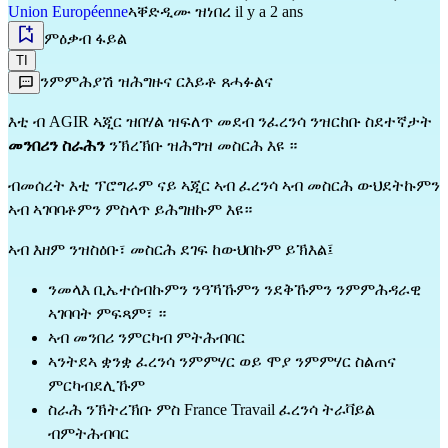
Union Européenne
ኣቐድዲሙ ዝነበረ il y a 2 ans
ምዕቃብ ፋይል
TI
ንምምሕያሽ ዝሕግዙና ርእይቶ ጸሓፉልና
እቲ ብ AGIR ኣጂር ዝበሃል ዝፍለጥ መደብ ንፈረንሳ ንዝርከቡ ስደተኛታት
መንበሪን ስራሕን
ንኽረኽቡ ዝሕግዝ መስርሕ እዩ ።
ብመሰረት እቲ ፕሮግራም ናይ ኣጂር ኣብ ፈረንሳ ኣብ መስርሕ ውህደትኩምን
ኣብ ኣገባባቶምን ምስላጥ ይሕግዘኩም እዩ።
ኣብ እዘም ንዝስዕቡ፣ መስርሕ ደገፍ ከውህበኩም ይኽእል፤
ንመላእ ቢኤተሰብኩምን ንዓኻኹምን ንደቅኹምን ንምምሕዳራዊ
ኣገባባት ምፍጻም፣ ።
ኣብ መንበሪ ንምርካብ ምትሕብባር
ኣንትደኣ ቋንቋ ፈረንሳ ንምምሃር ወይ ሞያ ንምምሃር ስልጠና
ምርካብደሊኹም
ስራሕ ንኽትረኽቡ ምስ France Travail ፈረንሳ ትራቫይል
ብምትሕብባር