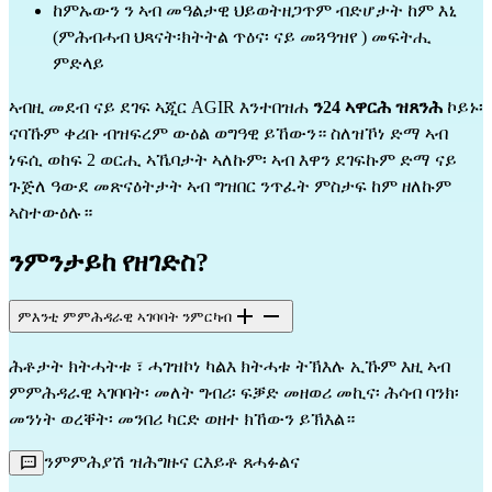
ከምኡውን ን ኣብ መዓልታዊ ህይወትዘጋጥም ብድሆታት ከም እኒ
(ምሕብሓብ ህጻናት፡ክትትል ጥዕና፡ ናይ መጓዓዝየ ) መፍትሒ
ምድላይ
ኣብዚ መደብ ናይ ደገፍ ኣጂር AGIR እንተበዝሐ
ን24 ኣዋርሕ ዝጸንሕ
ኮይኑ፡
ናባኹም ቀሪቡ ብዝፍረም ውዕል ወግዓዊ ይኸውን። ስለዝኾነ ድማ ኣብ
ነፍሲ ወከፍ 2 ወርሒ ኣኼባታት ኣለኩም፡ ኣብ እዋን ደገፍኩም ድማ ናይ
ጉጅለ ዓውደ መጽናዕትታት ኣብ ግዝበር ንጥፈት ምስታፍ ከም ዘለኩም
ኣስተውዕሉ።
ንምንታይከ የዘገድስ?
ምእንቲ ምምሕዳራዊ ኣገባባት ንምርካብ
ሕቶታት ክትሓትቱ ፣ ሓገዝኮነ ካልእ ክትሓቱ ትኽእሉ ኢኹም እዚ ኣብ
ምምሕዳራዊ ኣገባባት፡ መለት ግብሪ፡ ፍቓድ መዘወሪ መኪና፡ ሕሳብ ባንክ፡
መንነት ወረቐት፡ መንበሪ ካርድ ወዘተ ክኸውን ይኽእል።
ንምምሕያሽ ዝሕግዙና ርእይቶ ጸሓፉልና