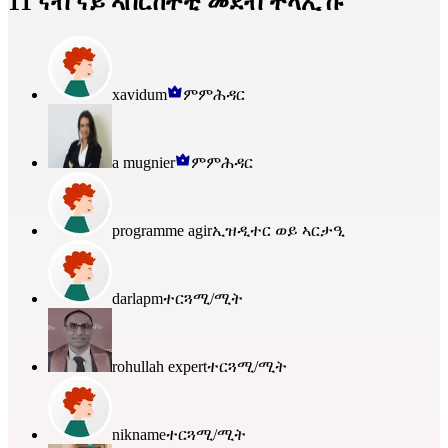
11 ናብ ናይ ኣበርከትቲ መደብ ተላኢኹ
xavidum
ምምሕዳር
a mugnier
ምምሕዳር
programme agir
ኢዝዲተር ወይ ኣርታዒ
darlapm
ተርጓሚ/ሚት
rohullah expert
ተርጓሚ/ሚት
nikname
ተርጓሚ/ሚት