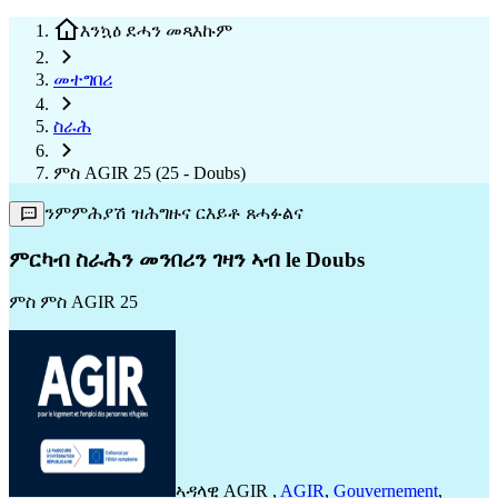
እንኳዕ ደሓን መጻእኩም
መተግበሪ
ስራሕ
ምስ AGIR 25 (25 - Doubs)
ንምምሕያሽ ዝሕግዙና ርእይቶ ጸሓፉልና
ምርካብ ስራሕን መንበሪን ገዛን ኣብ le Doubs
ምስ
ምስ AGIR 25
ኣዳላዊ
AGIR
,
AGIR
,
Gouvernement
,