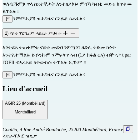
ወለዲኹም)፡ ዋላ ስደተኛታት እንተዘይኮኑ፡ ምሳኻ ካብቲ መደብ ክጥቀሙ 
ይኽእሉ።
ንምምሕያሽ ዝሕግዙና ርእይቶ ጸሓፉልና
2) ናይቲ ፕሮግራም ሓበሬታ ምህላው
እንትደኣ ተጠቀምቲ ናይቲ መደብ ንምዃን፣ ዘድሊ ቅድመ ኩነት
እንተእተማልኡ ኴይንኩም ንምፍላጥ ኣብ (1ይ ክፋል ርአ) ብቐጥታ t
par
l'OFII.
ብኦፊኣይ
ክትውከሱ ትኽእሉ ኢኹም ።
ንምምሕያሽ ዝሕግዙና ርእይቶ ጸሓፉልና
Lieu d'accueil
AGIR 25 (Montbéliard)
Montbéliard
Coallia, 4 Rue André Boulloche, 25200 Montbéliard, France
ኣድራሻ ኮፒ ግበርዎ