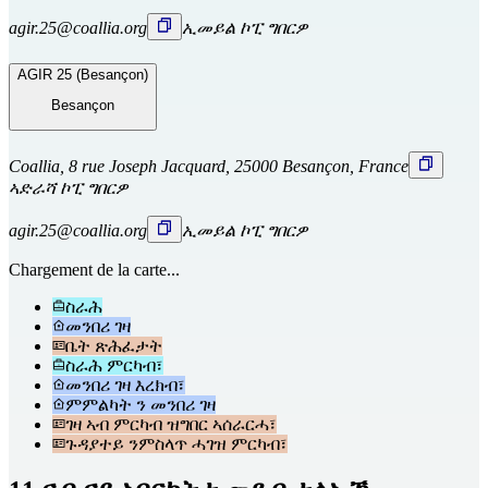
agir.25@coallia.org
ኢመይል ኮፒ ግበርዎ
AGIR 25 (Besançon)
Besançon
Coallia, 8 rue Joseph Jacquard, 25000 Besançon, France
ኣድራሻ ኮፒ ግበርዎ
agir.25@coallia.org
ኢመይል ኮፒ ግበርዎ
Chargement de la carte...
ስራሕ
መንበሪ ገዛ
ቤት ጽሕፈታት
ስራሕ ምርካብ፣
መንበሪ ገዛ እረክብ፣
ምምልካት ን መንበሪ ገዛ
ገዛ ኣብ ምርካብ ዝግበር ኣሰራርሓ፣
ጉዳያተይ ንምስላጥ ሓገዝ ምርካብ፣