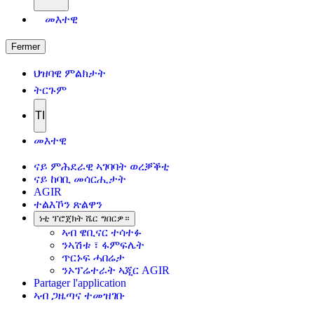
መእተዊ
Fermer
ህዝባዊ ምልክታት
ትርጉም
TI
መእተዊ
ናይ ምሕደራዊ ኣገባባት ወረቓቕቲ
ናይ ከባቢ መሳርሒታት
AGIR
ተልእኾን ጽልዋን
ነቲ ፕሮጀክት ሼር ግበርዎ።
ኣብ ዌቢናር ተሳተፉ
ንኣሽቱ ፣ ፋምፍሌት
ጥርኑፍ ሓበሬታ
ንኦፕሬተራት ኣጂር AGIR
Partager l'application
ኣብ ጋዜጣና ተመዝገቡ