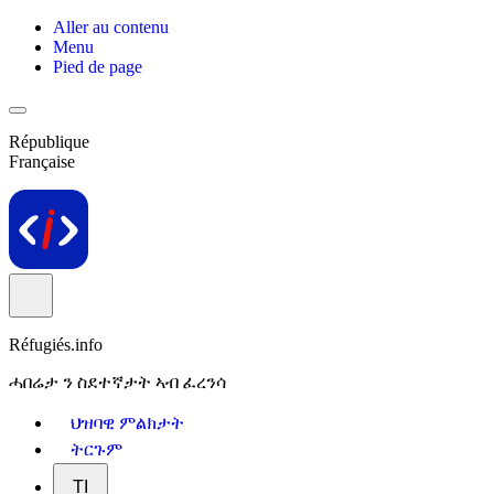
Aller au contenu
Menu
Pied de page
République
Française
Réfugiés.info
ሓበሬታ ን ስደተኛታት ኣብ ፈረንሳ
ህዝባዊ ምልክታት
ትርጉም
TI