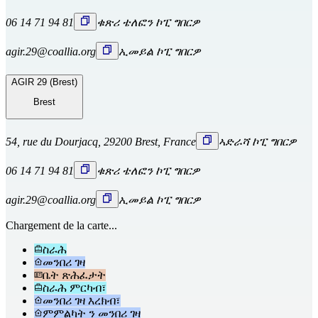
06 14 71 94 81
ቁጽሪ ቴለፎን ኮፒ ግበርዎ
agir.29@coallia.org
ኢመይል ኮፒ ግበርዎ
AGIR 29 (Brest)
Brest
54, rue du Dourjacq, 29200 Brest, France
ኣድራሻ ኮፒ ግበርዎ
06 14 71 94 81
ቁጽሪ ቴለፎን ኮፒ ግበርዎ
agir.29@coallia.org
ኢመይል ኮፒ ግበርዎ
Chargement de la carte...
ስራሕ
መንበሪ ገዛ
ቤት ጽሕፈታት
ስራሕ ምርካብ፣
መንበሪ ገዛ እረክብ፣
ምምልካት ን መንበሪ ገዛ