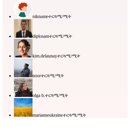
nikname
ተርጓሚ/ሚት
diplosam
ተርጓሚ/ሚት
kim.delaunay
ተርጓሚ/ሚት
noor
ተርጓሚ/ሚት
olga b.
ተርጓሚ/ሚት
marianneukraine
ተርጓሚ/ሚት