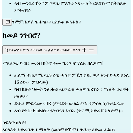
ኣብ መንበሪ ኹም ምጥጣህ ምእንቲ ነጻ መለት ርእስኹም ክትክእሉ
ምትብባዕ
ንምምሕያሽ ዝሕግዙና ርእይቶ ጸሓፉልና
ከመይ ንገብሮ?
1) ክትዕስነዩ ምስ እትደልዩ ክትፈልጥዎ ዘለኩም ፍለጥ
ምእልንቲ ካብዚ መደብ ክትጥቀሙ ግድን ክማልኡ ዘለዎም፤
ፈለማ ተጠቃሚ ኣህጉራዊ ሓለዋ ምዃን (ዓቢ ወይ እንተደሓደ ልዕሊ
16 ዕድመ ምህላው)
ካብ ክልተ ዓመት ንታሕቲ
ኣህጉራዊ ሓለዋ ዝረኸኑ ፣ ማለት ወረቐት
ዘለዎም
ድሕሪ ምፍራሙ CIR (ምህደት ውዕል ምስ ሪፓብሊካ)ንዝፈረሙ
ኣብ ዮነ le Finistère ይነብሩን ኣብኡ (ቀዋሚ ኣድራሻ ኣለዎም)።
ክፍለጥ ዘለዎ!
ኣባላለት ስድራቤት ፣ ማለት (መጻምድኹም፣ ትሕቲ ዕድመ ቆልዑ፡