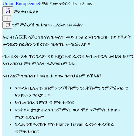
Union Européenne
ኣቐድዲሙ ዝነበረ il y a 2 ans
ምዕቃብ ፋይል
TI
ንምምሕያሽ ዝሕግዙና ርእይቶ ጸሓፉልና
እቲ ብ AGIR ኣጂር ዝበሃል ዝፍለጥ መደብ ንፈረንሳ ንዝርከቡ ስደተኛታት
መንበሪን ስራሕን
ንኽረኽቡ ዝሕግዝ መስርሕ እዩ ።
ብመሰረት እቲ ፕሮግራም ናይ ኣጂር ኣብ ፈረንሳ ኣብ መስርሕ ውህደትኩምን
ኣብ ኣገባባቶምን ምስላጥ ይሕግዘኩም እዩ።
ኣብ እዘም ንዝስዕቡ፣ መስርሕ ደገፍ ከውህበኩም ይኽእል፤
ንመላእ ቢኤተሰብኩምን ንዓኻኹምን ንደቅኹምን ንምምሕዳራዊ
ኣገባባት ምፍጻም፣ ።
ኣብ መንበሪ ንምርካብ ምትሕብባር
ኣንትደኣ ቋንቋ ፈረንሳ ንምምሃር ወይ ሞያ ንምምሃር ስልጠና
ምርካብደሊኹም
ስራሕ ንኽትረኽቡ ምስ France Travail ፈረንሳ ትራቫይል
ብምትሕብባር