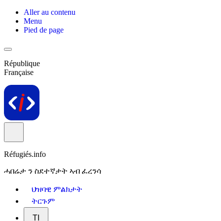
Aller au contenu
Menu
Pied de page
République
Française
Réfugiés.info
ሓበሬታ ን ስደተኛታት ኣብ ፈረንሳ
ህዝባዊ ምልክታት
ትርጉም
TI