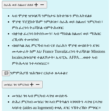
ስራሕ ወይ ስልጠና ድለዩ
ኣብ ሞያዊ ዝንባለኻ ንምስታፍ ክትድገፉን ምስ እትደልዩ
ሞያዊ ፕሮጀክትኹም ንምህናጽ፣ ስራሕ ወይ ስልጠና ንምርካብ ፣
ምስ ፈረንሳ ትራቫይል ብምትሕብባር
ብቋንቋ ፈረንሳ ክትስጉሙን፣ ኣብ ማእከል ስልጠና ወይ ማሕበር
ረኺብካ ተመዝገብ
ብዘይካል እዚ ምርኻብ ኣብ ናይ ስራሕን ሞያዊ ውህደትን ደገፍ
መሓውራት ከም እኒ፡ France Travailፈረንሳ ትራቫይል፡ Missions
locales,ከባብያዊ ተልእኾታት፡ ኤፍፒኤ AFPA…ወዘተ ኣብ
ምትሕሓዝ ንተሓባብረር።
ንምምሕያሽ ዝሕግዙና ርእይቶ ጸሓፉልና
መንበሪ ገዛ ንምርካብ
መንበሪ ገዛ ኣብ ምርካብ ሓገዝ ውሰድዱ
ድሕሪ ምርካብ መንበሪ ገዛ ኣብ ምትካልን ኣገባባትን ሓገዝ (ሓገዝ
ኣባይቲ (aides au logement) ቀጻሊ ደገር ንኽትረኽቡ ምግባር።