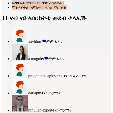
ገዛ ኣብ ምርካብ ዝግበር ኣሰራርሓ፣
ጉዳያተይ ንምስላጥ ሓገዝ ምርካብ፣
11 ናብ ናይ ኣበርከትቲ መደብ ተላኢኹ
xavidum
ምምሕዳር
a mugnier
ምምሕዳር
programme agir
ኢዝዲተር ወይ ኣርታዒ
darlapm
ተርጓሚ/ሚት
rohullah expert
ተርጓሚ/ሚት