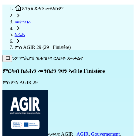
እንኳዕ ደሓን መጻእኩም
መተግበሪ
ስራሕ
ምስ AGIR 29 (29 - Finistère)
ንምምሕያሽ ዝሕግዙና ርእይቶ ጸሓፉልና
ምርካብ ስራሕን መንበሪን ገዛን ኣብ le Finistère
ምስ
ምስ AGIR 29
ኣዳላዊ
AGIR
,
AGIR
,
Gouvernement
,