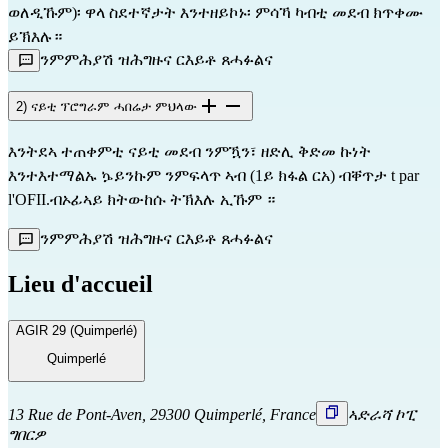
ወለዲኹም)፡ ዋላ ስደተኛታት እንተዘይኮኑ፡ ምሳኻ ካብቲ መደብ ክጥቀሙ
ይኽእሉ።
ንምምሕያሽ ዝሕግዙና ርእይቶ ጸሓፉልና
2) ናይቲ ፕሮግራም ሓበሬታ ምህላው
እንትደኣ ተጠቀምቲ ናይቲ መደብ ንምዃን፣ ዘድሊ ቅድመ ኩነት
እንተእተማልኡ ኴይንኩም ንምፍላጥ ኣብ (1ይ ክፋል ርአ) ብቐጥታ t
par
l'OFII.
ብኦፊኣይ
ክትውከሱ ትኽእሉ ኢኹም ።
ንምምሕያሽ ዝሕግዙና ርእይቶ ጸሓፉልና
Lieu d'accueil
AGIR 29 (Quimperlé)
Quimperlé
13 Rue de Pont-Aven, 29300 Quimperlé, France
ኣድራሻ ኮፒ
ግበርዎ