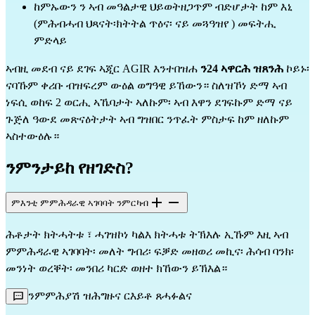
ከምኡውን ን ኣብ መዓልታዊ ህይወትዘጋጥም ብድሆታት ከም እኒ
(ምሕብሓብ ህጻናት፡ክትትል ጥዕና፡ ናይ መጓዓዝየ ) መፍትሒ
ምድላይ
ኣብዚ መደብ ናይ ደገፍ ኣጂር AGIR እንተበዝሐ
ን24 ኣዋርሕ ዝጸንሕ
ኮይኑ፡
ናባኹም ቀሪቡ ብዝፍረም ውዕል ወግዓዊ ይኸውን። ስለዝኾነ ድማ ኣብ
ነፍሲ ወከፍ 2 ወርሒ ኣኼባታት ኣለኩም፡ ኣብ እዋን ደገፍኩም ድማ ናይ
ጉጅለ ዓውደ መጽናዕትታት ኣብ ግዝበር ንጥፈት ምስታፍ ከም ዘለኩም
ኣስተውዕሉ።
ንምንታይከ የዘገድስ?
ምእንቲ ምምሕዳራዊ ኣገባባት ንምርካብ
ሕቶታት ክትሓትቱ ፣ ሓገዝኮነ ካልእ ክትሓቱ ትኽእሉ ኢኹም እዚ ኣብ
ምምሕዳራዊ ኣገባባት፡ መለት ግብሪ፡ ፍቓድ መዘወሪ መኪና፡ ሕሳብ ባንክ፡
መንነት ወረቐት፡ መንበሪ ካርድ ወዘተ ክኸውን ይኽእል።
ንምምሕያሽ ዝሕግዙና ርእይቶ ጸሓፉልና