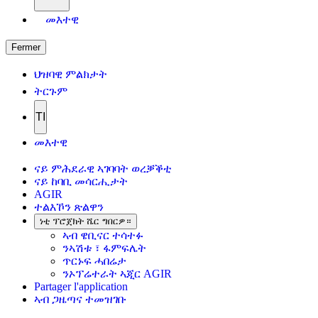
መእተዊ
Fermer
ህዝባዊ ምልክታት
ትርጉም
TI
መእተዊ
ናይ ምሕደራዊ ኣገባባት ወረቓቕቲ
ናይ ከባቢ መሳርሒታት
AGIR
ተልእኾን ጽልዋን
ነቲ ፕሮጀክት ሼር ግበርዎ።
ኣብ ዌቢናር ተሳተፉ
ንኣሽቱ ፣ ፋምፍሌት
ጥርኑፍ ሓበሬታ
ንኦፕሬተራት ኣጂር AGIR
Partager l'application
ኣብ ጋዜጣና ተመዝገቡ