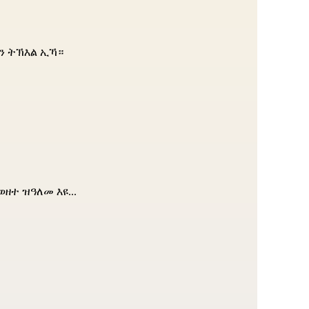
ን ትኽእል ኢኻ።
ዘተ ዝዓለመ እዩ...