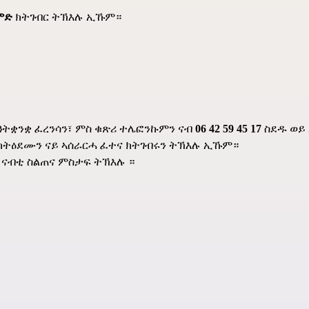
ምድ
ክትገብር ትኽእሉ ኢኹም።
ትቋንቋ ፈረንሳን፣ ምስ ቁጽሪ ተሌፎንኩምን ናብ
06 42 59 45 17
ስደዱ ወይ
 ክትዕደሙን ናይ ኣሰራርሓ ፈተና ክትገብሩን ትኽእሉ ኢኹም።
ናብቲ ስልጠና ምስታፍ ትኽእሉ ።