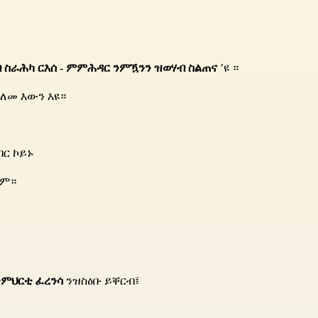
 ስራሕካ ርእሰ - ምምሕዳር ንምዃንን ዝወሃብ ስልጠና
’ዩ ።
ዓለመ እውን እዩ።
ብር ኮይኑ
ቅም።
ምህርቲ ፈረንሳ
ንዝስዕቡ ይቐርብ፤