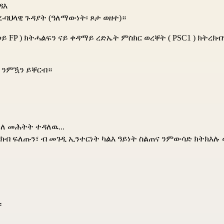
ዳእ
-ባህላዊ ጉዳያት (ዓለማውነት፡ ጾታ ወዘተ)።
ወይ FP
) ክትሓልፍን ናይ ቀዳማይ ረድኤት ምስክር ወረቐት (
PSC1
) ክትረክብ
 ንምዃን ይቐርብ።
ለ መሕትት ተዳለዉ...
ክብ ፍለጡን፣ ብ መገዲ ኢንተርነት ካልእ ዓይነት ስልጠና ንምውሳድ ክትክእሉ ወ
።