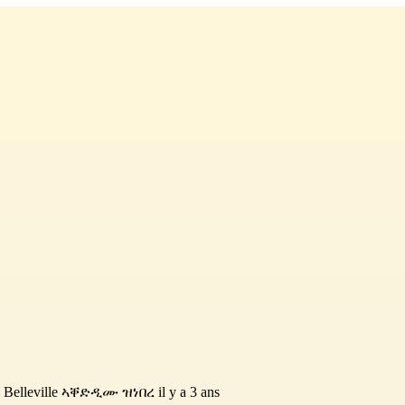
 Belleville
ኣቐድዲሙ ዝነበረ il y a 3 ans