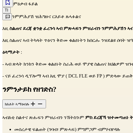
ምዕቃብ ፋይል
TI
ንምምሕያሽ ዝሕግዙና ርእይቶ ጸሓፉልና
እዚ
ስልጠና ደረጃ ቋንቋ ፈረንሳ ኣብ ምጽሓፍን ምዝራብን ንምምሕያሽን ኣብ
እዚ ስልጠና ኣብ ትካላት ጥዕናን ቅድመ ቁልዕነትን ክሰርሑ ንዝደልዩ ሰባት ዝ
ዕላማታት
:
- ኣብ ጽላት ክንክን ቅድመ ቁልዕነት ስራሕ ወይ ሞያዊ ስልጠና ክህልዎም ዝገ
- ናይ ፈረንሳ ዲፕሎማ ኣብ እዚ ሞያ (
DCL FLE ወይ FP
) ምድላው ይጠ
ንምንታይከ የዘገድስ?
ክእለት ኣማዕብሉ
ኣብእቲ ስልተና ጽሑፍን ምዝራብን ንኽትስጉም
ምስ ደረጃኻ ዝተመጣጠነ ት
መሰረታዊ ፍልጠት (ንባብ፡ ምጽሓፍ) ምግምጋም ብምሃብየዳሉ