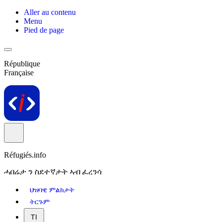
Aller au contenu
Menu
Pied de page
République
Française
Réfugiés.info
ሓበሬታ ን ስደተኛታት ኣብ ፈረንሳ
ህዝባዊ ምልክታት
ትርጉም
TI