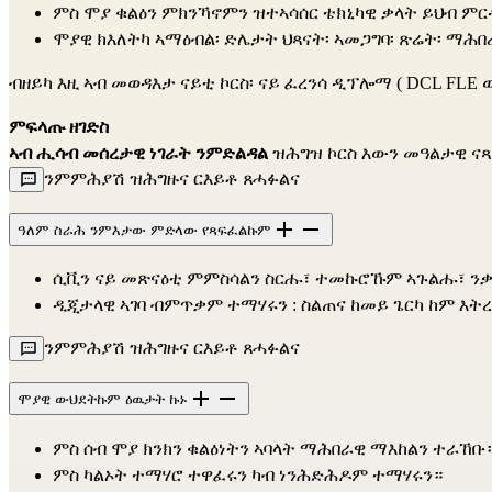
ምስ ሞያ ቁልዕን ምክንኻኖምን ዝተኣሳሰር ቴክኒካዊ ቃላት ይህብ ምር
ሞያዊ ክእለትካ ኣማዕብል፡ ድሌታት ህጻናት፡ ኣመጋግባ፡ ጽሬት፡ ማሕበረ
ብዘይካ እዚ ኣብ መወዳእታ ናይቲ ኮርስ፡ ናይ ፈረንሳ ዲፕሎማ (
DCL FLE 
ምፍላጡ ዘገድስ
ኣብ ሒሳብ መሰረታዊ ነገራት ንምድልዳል
ዝሕግዝ ኮርስ እውን መዓልታዊ ናጻ
ንምምሕያሽ ዝሕግዙና ርእይቶ ጸሓፉልና
ዓለም ስራሕ ንምእታው ምድላው የጻፍፈልኩም
ሲቪን ናይ መጽናዕቲ ምምስሳልን ስርሑ፣ ተመኩሮኹም ኣጉልሑ፣ ንቃ
ዲጂታላዊ ኣገባ ብምጥቃም ተማሃሩን : ስልጠና ከመይ ጌርካ ከም እትረ
ንምምሕያሽ ዝሕግዙና ርእይቶ ጸሓፉልና
ሞያዊ ውህደትኩም ዕዉታት ኩኑ
ምስ ሰብ ሞያ ክንክን ቁልዕነትን ኣባላት ማሕበራዊ ማእከልን ተራኸቡ
ምስ ካልኦት ተማሃሮ ተዋፈሩን ካብ ነንሕድሕዶም ተማሃሩን።