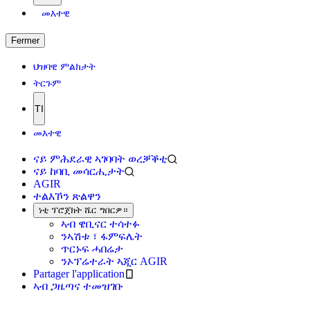
መእተዊ
Fermer
ህዝባዊ ምልክታት
ትርጉም
TI
መእተዊ
ናይ ምሕደራዊ ኣገባባት ወረቓቕቲ
ናይ ከባቢ መሳርሒታት
AGIR
ተልእኾን ጽልዋን
ነቲ ፕሮጀክት ሼር ግበርዎ።
ኣብ ዌቢናር ተሳተፉ
ንኣሽቱ ፣ ፋምፍሌት
ጥርኑፍ ሓበሬታ
ንኦፕሬተራት ኣጂር AGIR
Partager l'application
ኣብ ጋዜጣና ተመዝገቡ