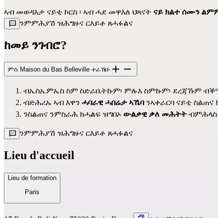
ኣብ መወዳእታ ናይቲ ኮርስ ፡ ኣብ ሓደ መዋእለ ህጻናት
ናይ ክልተ ሰሙን ልም
ንምምሕያሽ ዝሕግዙና ርእይቶ ጸሓፉልና
ከመይ ንገብሮ?
ምስ Maison du Bas Belleville ተራኸቡ
ብኤስኤምኤስ ስም ስድራቤትኩም፡ ምሉእ ስምኩም፡ ደረጃኹም ብቕዓ
ብድሕሪኡ ኣብ እዋን
ሓባራዊ ሓበሬታ ኣኼባ
ንኣቀራርባ ናይቲ ስልጠና
ንስልጠና ንምስራሕ ክሓልፍ ዝግበኦ
ውልቃዊ ቃለ መሕትት
ብምሕላስ 
ንምምሕያሽ ዝሕግዙና ርእይቶ ጸሓፉልና
Lieu d'accueil
Lieu de formation
Paris