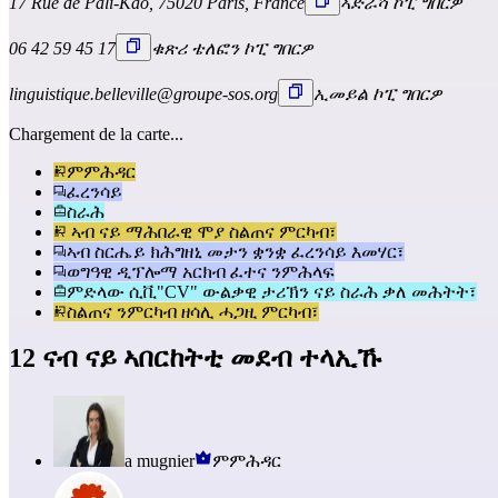
17 Rue de Pali-Kao, 75020 Paris, France
ኣድራሻ ኮፒ ግበርዎ
06 42 59 45 17
ቁጽሪ ቴለፎን ኮፒ ግበርዎ
linguistique.belleville@groupe-sos.org
ኢመይል ኮፒ ግበርዎ
Chargement de la carte...
ምምሕዳር
ፈረንሳይ
ስራሕ
ኣብ ናይ ማሕበራዊ ሞያ ስልጠና ምርካብ፣
ኣብ ስርሔይ ክሕግዘኒ መታን ቋንቋ ፈረንሳይ እመሃር፣
ወግዓዊ ዲፕሎማ አርክብ ፈተና ንምሕላፍ
ምድላው ሲቪ"CV" ውልቃዊ ታሪኽን ናይ ስራሕ ቃለ መሕትት፣
ስልጠና ንምርካብ ዘሳሊ ሓጋዚ ምርካብ፣
12 ናብ ናይ ኣበርከትቲ መደብ ተላኢኹ
a mugnier
ምምሕዳር