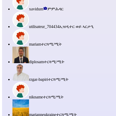
xavidum
ምምሕዳር
utilisateur_704434
ኢዝዲተር ወይ ኣርታዒ
mariam
ተርጓሚ/ሚት
diplosam
ተርጓሚ/ሚት
rzgar-bapiri
ተርጓሚ/ሚት
nikname
ተርጓሚ/ሚት
marianneukraine
ተርጓሚ/ሚት