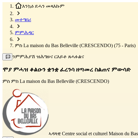
እንኳዕ ደሓን መጻእኩም
መተግበሪ
ምምሕዳር
ምስ La maison du Bas Belleville (CRESCENDO) (75 - Paris)
ንምምሕያሽ ዝሕግዙና ርእይቶ ጸሓፉልና
ሞያ ምሓዝ ቆልዑን ቋንቋ ፈረንሳ ዘጣመረ ስልጠና ምውሳድ
ምስ
ምስ La maison du Bas Belleville (CRESCENDO)
ኣዳላዊ
Centre social et culturel Maison du Bas