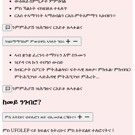
ውዕዉዕ ስምዒታት ምምዕባል
ምስ ኻልኦት ብዝበለጸ ተፋለጥ
ርእሰ ተኣማንነት ኣማዕብልን ርእሰ-ምትእምማን ኣዕብዩን።
ንምምሕያሽ ዝሕግዙና ርእይቶ ጸሓፉልና
ንዝሰማማዓኩም ምውስዋስ ኣካላት ግበሩ
ኣብ ቋንቋ ፈረንሳ ተማሃሩን እሞ ስጉሙን
ዝያዳ ናጻ ኩን ተበግሶ ውሰድ
ክብርታት ስፖርት ምትሕልላፍ፡ ፍትሓዊ ጸወታ፡ ምክፋል፡ ምክብባር፡
ምትሕግጋዝ፡ ሓድሕዳዊ ምትሕግጋዝ፡ ምሕረት...
ንምምሕያሽ ዝሕግዙና ርእይቶ ጸሓፉልና
ከመይ ንገብሮ?
ምስ እትደዩና ብተሌፎን ወይ ብኢመይል ርኸቡና።
ምስ UFOLEP ናይ ክፍልና ክትረቡና ምስ እትደልዩ ተለፎናትና ፤