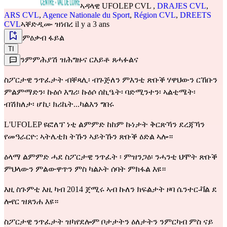
ኣዳላዊ
UFOLEP CVL
,
DRAJES CVL
,
ARS CVL
,
Agence Nationale du Sport
,
Région CVL
,
DREETS
CVL
ኣቐድዲሙ ዝነበረ il y a 3 ans
ምዕቃብ ፋይል
TI
ንምምሕያሽ ዝሕግዙና ርእይቶ ጸሓፉልና
ስፖርታዊ ንጥፈታት ብቐጻሊ፡ ብጉጅለን ምእንቲ ጽቡቕ ሃዋህውን ርኸቡን
ምልምማድን፡ ኩዕሶ እግሪ፡ ኩዕሶ ሰኪዔት፡ ባድሚንተን፡ ኣልቲሜት፡
ብሽክለታ፡ ሆኪ፡ ክሪኬት...ካልእን ግበሩ
L'UFOLEP ዩፎለፕ ነቲ ልምምድ ከከም ኩነታት ቅርጽኻን ደረጃኻን
የመዓራርዮ: ኣትሌቲክ ትኹን ኣይትኹን ጽቡቕ ዕድል ኣሎ።
ዕላማ ልምምድ ሓደ ስፖርታዊ ንጥፈት ፡ ምዝንጋዕ፡ ንሓንቲ ህሞት ጽቡቕ
ምህላውን ምልውዋጥን ምስ ካልኦት ሰባት ምክፋል እዩ።
እዚ ስጉምቲ እዚ ካብ 2014 ጀሚሩ ኣብ ኩለን ክፍልታት ዞባ ሴንተር-ቫል ደ
ሎየር ዝጸንሐ እዩ።
ስፖርታዊ ንጥፈታት ዝካየደሎም ቦታታትን ዕለታትን ንምርካብ ምስ ናይ