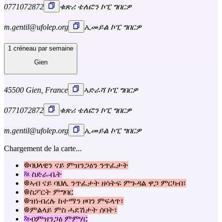
0771072872
ቁጽሪ ቴለፎን ኮፒ ግበርዎ
m.gentil@ufolep.org
ኢመይል ኮፒ ግበርዎ
1 créneau par semaine
Gien
45500 Gien, France
ኣድራሻ ኮፒ ግበርዎ
0771072872
ቁጽሪ ቴለፎን ኮፒ ግበርዎ
m.gentil@ufolep.org
ኢመይል ኮፒ ግበርዎ
Chargement de la carte...
ባህላዊን ናይ ምዝንጋዕን ንጥፈታት
ስድራ-ቤት
ኣብ ናይ ባህሊ ንጥፈታት ዘሳትፍ ምጉዳል ዋጋ ምርካብ፣
ስፖርት ምግባር
ዝነብረሉ ከተማን ዞባን ምፍላጥ፣
ምልላይ ምስ ሓደሽታት ሰባት፣
ብምዝንጋዕ ምምሃር