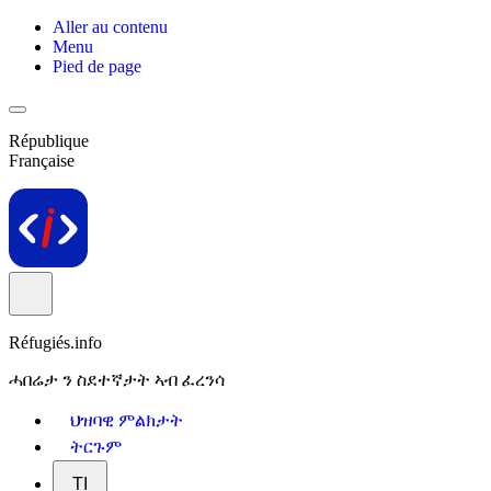
Aller au contenu
Menu
Pied de page
République
Française
Réfugiés.info
ሓበሬታ ን ስደተኛታት ኣብ ፈረንሳ
ህዝባዊ ምልክታት
ትርጉም
TI