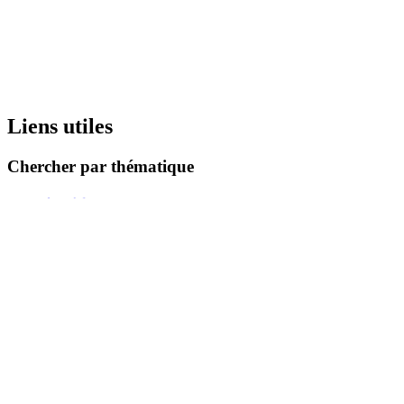
Liens utiles
Chercher par thématique
ፈረንሳይ
ቤት ጽሕፈታት
መንበሪ ገዛ
ብቅዓት = ክእለት
ስራሕ
ጥዕና
ምምሕዳር
ምምሃር
ባህላዊን ናይ ምዝንጋዕን ንጥፈታት
ስድራ-ቤት
ሰለስተ ዓይነት ሓበሬታታት