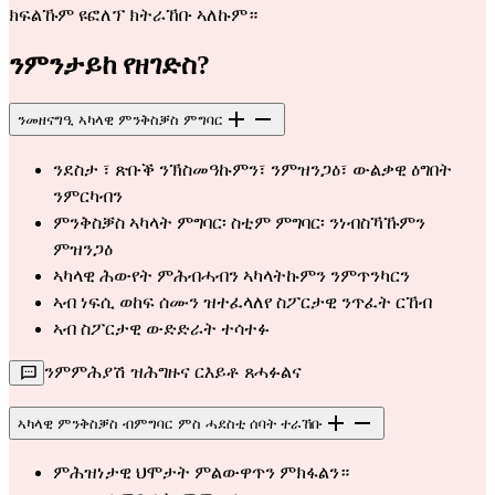
ክፍልኹም ዩፎለፕ ክትራኸቡ ኣለኩም።
ንምንታይከ የዘገድስ?
ንመዘናግዒ ኣካላዊ ምንቅስቓስ ምግባር
ንደስታ ፣ ጽቡቕ ንኽስመዓኩምን፣ ንምዝንጋዕ፣ ውልቃዊ ዕግበት
ንምርካብን
ምንቅስቓስ ኣካላት ምግባር፡ ስቲም ምግባር፡ ንነብስኻኹምን
ምዝንጋዕ
ኣካላዊ ሕውየት ምሕብሓብን ኣካላትኩምን ንምጥንካርን
ኣብ ነፍሲ ወከፍ ሰሙን ዝተፈላለየ ስፖርታዊ ንጥፈት ርኸብ
ኣብ ስፖርታዊ ውድድራት ተሳተፉ
ንምምሕያሽ ዝሕግዙና ርእይቶ ጸሓፉልና
ኣካላዊ ምንቅስቓስ ብምግባር ምስ ሓደስቲ ሰባት ተራኸቡ
ምሕዝነታዊ ህሞታት ምልውዋጥን ምክፋልን።