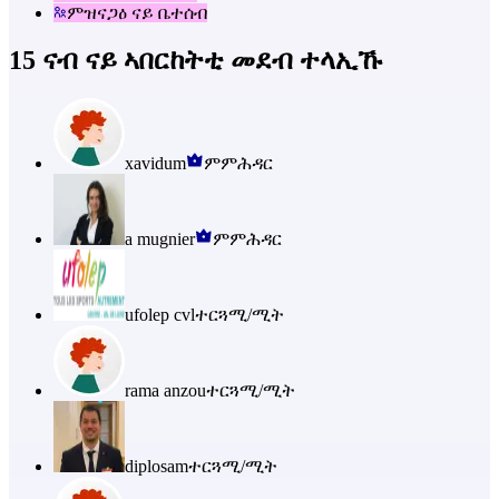
ምዝናጋዕ ናይ ቤተሰብ
15 ናብ ናይ ኣበርከትቲ መደብ ተላኢኹ
xavidum
ምምሕዳር
a mugnier
ምምሕዳር
ufolep cvl
ተርጓሚ/ሚት
rama anzou
ተርጓሚ/ሚት
diplosam
ተርጓሚ/ሚት