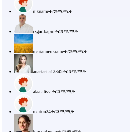
nikname
ተርጓሚ/ሚት
rzgar-bapiri
ተርጓሚ/ሚት
marianneukraine
ተርጓሚ/ሚት
anastasiia12345
ተርጓሚ/ሚት
alaa alissa
ተርጓሚ/ሚት
marion24
ተርጓሚ/ሚት
kim.delaunay
ተርጓሚ/ሚት