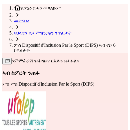
እንኳዕ ደሓን መጻእኩም
መተግበሪ
ባህላዊን ናይ ምዝንጋዕን ንጥፈታት
ምስ Dispositif d'Inclusion Par le Sport (DIPS) ኣብ ናይ 6
ክፍልታት
ንምምሕያሽ ዝሕግዙና ርእይቶ ጸሓፉልና
ኣብ ስፖርት ንጠፉ
ምስ
ምስ Dispositif d'Inclusion Par le Sport (DIPS)