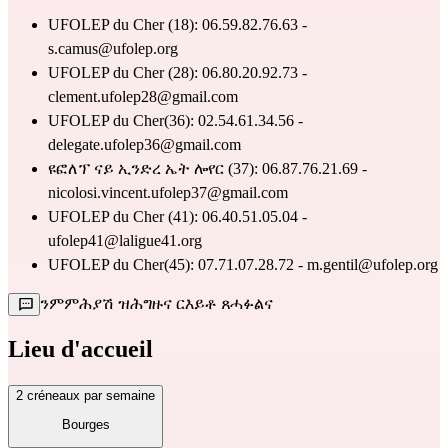
UFOLEP du Cher (18): 06.59.82.76.63 -
s.camus@ufolep.org
UFOLEP du Cher (28): 06.80.20.92.73 -
clement.ufolep28@gmail.com
UFOLEP du Cher(36): 02.54.61.34.56 -
delegate.ufolep36@gmail.com
ዩፎለፕ ናይ ኢንድረ ኤት ሎየር (37): 06.87.76.21.69 -
nicolosi.vincent.ufolep37@gmail.com
UFOLEP du Cher (41): 06.40.51.05.04 -
ufolep41@laligue41.org
UFOLEP du Cher(45): 07.71.07.28.72 -
m.gentil@ufolep.org
ንምምሕያሽ ዝሕግዙና ርእይቶ ጸሓፉልና
Lieu d'accueil
2 créneaux par semaine
Bourges