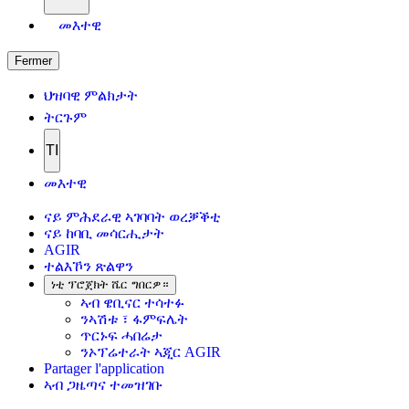
መእተዊ
Fermer
ህዝባዊ ምልክታት
ትርጉም
TI
መእተዊ
ናይ ምሕደራዊ ኣገባባት ወረቓቕቲ
ናይ ከባቢ መሳርሒታት
AGIR
ተልእኾን ጽልዋን
ነቲ ፕሮጀክት ሼር ግበርዎ።
ኣብ ዌቢናር ተሳተፉ
ንኣሽቱ ፣ ፋምፍሌት
ጥርኑፍ ሓበሬታ
ንኦፕሬተራት ኣጂር AGIR
Partager l'application
ኣብ ጋዜጣና ተመዝገቡ