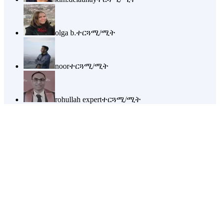
olga b.
ተርጓሚ/ሚት
noor
ተርጓሚ/ሚት
rohullah expert
ተርጓሚ/ሚት