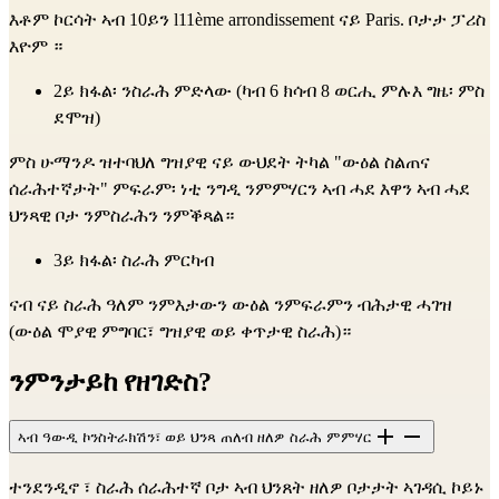
እቶም ኮርሳት ኣብ 10ይን l11ème arrondissement ናይ Paris. ቦታታ ፓሪስ
እዮም ።
2ይ ክፋል፡ ንስራሕ ምድላው (ካብ 6 ክሳብ 8 ወርሒ ምሉእ ግዜ፡ ምስ
ደሞዝ)
ምስ ሁማንዶ ዝተባህለ ግዝያዊ ናይ ውህደት ትካል "ውዕል ስልጠና
ሰራሕተኛታት" ምፍራም፡ ነቲ ንግዲ ንምምሃርን ኣብ ሓደ እዋን ኣብ ሓደ
ህንጻዊ ቦታ ንምስራሕን ንምቕጻል።
3ይ ክፋል፡ ስራሕ ምርካብ
ናብ ናይ ስራሕ ዓለም ንምእታውን ውዕል ንምፍራምን ብሕታዊ ሓገዝ
(ውዕል ሞያዊ ምግባር፣ ግዝያዊ ወይ ቀጥታዊ ስራሕ)።
ንምንታይከ የዘገድስ?
ኣብ ዓውዲ ኮንስትራክሽን፣ ወይ ህንጻ ጠለብ ዘለዎ ስራሕ ምምሃር
ተንደንዲኖ ፣ ስራሕ ሰራሕተኛ ቦታ ኣብ ህንጸት ዘለዎ ቦታታት ኣገዳሲ ኮይኑ