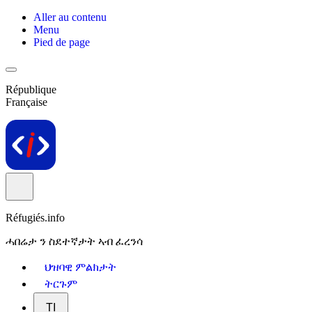
Aller au contenu
Menu
Pied de page
République
Française
Réfugiés.info
ሓበሬታ ን ስደተኛታት ኣብ ፈረንሳ
ህዝባዊ ምልክታት
ትርጉም
TI