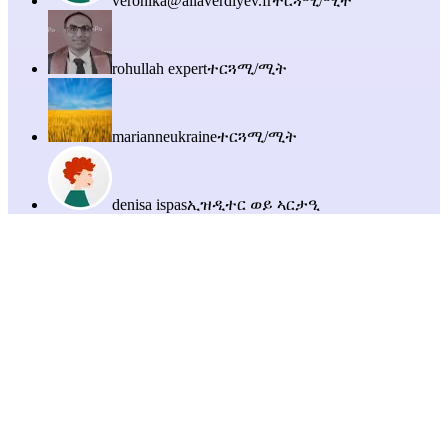
veronika@allaverdiyev.fr
ተርጓሚ/ሚት
rohullah expert
ተርጓሚ/ሚት
marianneukraine
ተርጓሚ/ሚት
denisa ispas
ኢዝዲተር ወይ ኣርታዒ