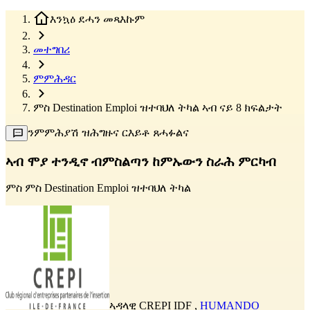
እንኳዕ ደሓን መጻእኩም
መተግበሪ
ምምሕዳር
ምስ Destination Emploi ዝተባህለ ትካል ኣብ ናይ 8 ክፍልታት
ንምምሕያሽ ዝሕግዙና ርእይቶ ጸሓፉልና
ኣብ ሞያ ተንዲኖ ብምስልጣን ከምኡውን ስራሕ ምርካብ
ምስ
ምስ Destination Emploi ዝተባህለ ትካል
ኣዳላዊ
CREPI IDF
,
HUMANDO