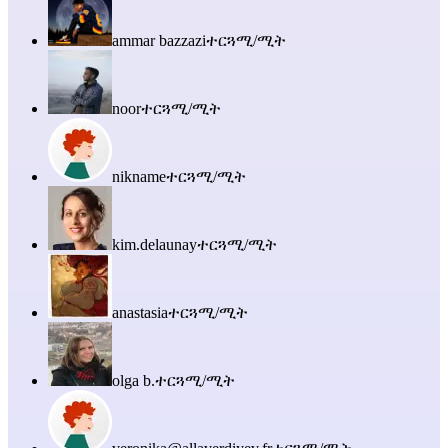
ammar bazzazi
ተርጓሚ/ሚት
noor
ተርጓሚ/ሚት
nikname
ተርጓሚ/ሚት
kim.delaunay
ተርጓሚ/ሚት
anastasia
ተርጓሚ/ሚት
olga b.
ተርጓሚ/ሚት