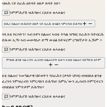
ብዙሕ ናይ ስራሕ ዕድላት ዘለዎ ጽላት እዩ።
ንምምሕያሽ ዝሕግዙና ርእይቶ ጸሓፉልና
ድሕሪ ስልጠና ውሕስነት ዘለዎ ናይ ስራሕ ውዕልን ንምርካብ ይሕግዝ
ሳላ እቲ ኮርሳትን፣ ኣብ እዋን ስልጠና ኣብቲ ትካል ዝግበር ስራሕን፡ ክትሰርሕ
ድሉው ኢኻ፡ ኣብ መወዳእታ ድማ ውዕል ክትፍርም ርግጸኛታት ኢኹም ።
ንምምሕያሽ ዝሕግዙና ርእይቶ ጸሓፉልና
ምዕባለ ቋንቋ ብፈረንሳ፡ ሒሳብን ስልጠናታት እውን ኣብቲ ስልጠና ዝተኻተቱ እዮም
እቲ ስልጠና ንመዓልታዊ ህይወትን ንስራሕን (ቃላት ህንጻ) ብዝበለጸ ቋንቋ
ፈረንሳ ንምዝራብን ንምርዳእን ይሕግዝ፣ ከምኡ’ውን ሒሳብን ኮምፒተርን
ብዝበለጸ ንምጥቃም ይሕግዝ።
ንምምሕያሽ ዝሕግዙና ርእይቶ ጸሓፉልና