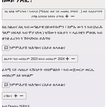
ከመይ ንገብሮ?
ነዚ ዕድል ንምርካብ ፣ ኣብሓደ (ማሕበር ወይ ናይ መዕቆቢ ትካላት ..) ወይ ኣሲስታንንት
ሶሻል እትስነዩ ክትኮኑ ይግባእ
እዚ ስልጠና እዚ ኣብ መዓልታዊ ህይወትኩምን ፣ ከምኡ ውን ን ኣብ (ስራሕ
ዓለም ብፍላይ ኣብ ሞያ ህንጻ ) ዝኸውን ፍሉይን ። ሓፈሳዊን ምዕባሌ ኣብ
ቋንቋ ፈረንሳ ን ኽትህገብሩ ይሕግዝ
ንምምሕያሽ ዝሕግዙና ርእይቶ ጸሓፉልና
ዕለታት፡ ካብ መስከረም 2023 ክሳብ መስከረም 2024
ፈላሚ ናይ ሓበሬታ ኣኼባታት ብዝምልከት ፡ ኣብ መጀመርታ ወርሒ
መስከረም እዩ ዝፍልም
ንምምሕያሽ ዝሕግዙና ርእይቶ ጸሓፉልና
ርኸቡና
ኣብ Denisa ISPAS