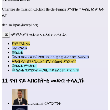
Chargée de mission CREPI Ile-de-France ምብባል ፣ ኣብዚ እነሆ እቲ
ሊክ
denisa.ispas@crepi.org
ንምምሕያሽ ዝሕግዙና ርእይቶ ጸሓፉልና
ምምሕዳር
ፈረንሳይ
ስራሕ
ኣብ ስርሔይ ክሕግዘኒ መታን ቋንቋ ፈረንሳይ እመሃር፣
ኣብ ናይ ህንጻ"BTP" ሞያ ስልጠና ምርካብ፣
ስራሕ ምርካብ፣
ስራሕ ንምርካብ ሓጋዚ ወይ ዘሰንየካ ምርካብ፣
11 ናብ ናይ ኣበርከትቲ መደብ ተላኢኹ
diplosam
ተርጓሚ/ሚት