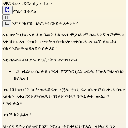
ኣቐድዲሙ ዝነበረ il y a 3 ans
ምዕቃብ ፋይል
TI
ንምምሕያሽ ዝሕግዙና ርእይቶ ጸሓፉልና
ኣብ ጽላት ህንጻ ናይ ሓደ ዓመት ስልጠና፣ ሞያ ፎርም ሰራሕተኛ ንምምሃር።
እቲ ሻተር ኣብ ህንፀት ቦታታት ብኮንክሪት ዝተሰርሐ መንደቕ ይሰርሕ፣
ብኩባንያታት ዝደልይዎ ቦታ እዩ።
እቲ ስልጠና ብሓያሎ ደረጃታት ዝተወደበ እዩ፤
1ይ ክፋል፡ መሰረታዊ ነገራት ምምሃር (2.5 ወርሒ ምሉእ ግዜ፡ ብዘይ
ክፍሊት)
ካብ 10 ክሳብ 12 ሰባት ዝሓቖፈት ጉጅለ፡ ቋንቋ ፈረንሳ፡ ትምህርቲ ሒሳብን
ኣይቲን፡ ኣቀራርባን ምብጻሕ ኩባንያን፡ ባህላዊ ንጥፈታት፡ ውልቃዊ
ምክትታል።
ጽቡቕ ክትፈልጥ!
ኣድራሻ ናይቲ ስልጠና ከከም ንጥፈታት ክቕየር ይኽእል ፣ ብሓፈሻ ግን