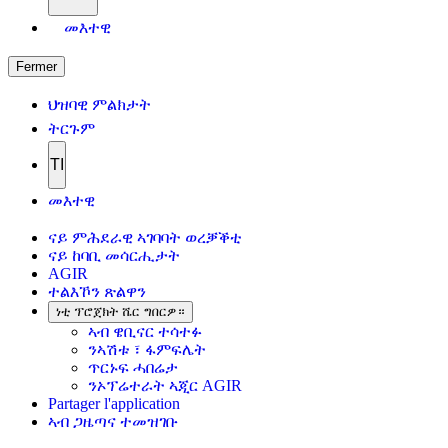
መእተዊ
Fermer
ህዝባዊ ምልክታት
ትርጉም
TI
መእተዊ
ናይ ምሕደራዊ ኣገባባት ወረቓቕቲ
ናይ ከባቢ መሳርሒታት
AGIR
ተልእኾን ጽልዋን
ነቲ ፕሮጀክት ሼር ግበርዎ።
ኣብ ዌቢናር ተሳተፉ
ንኣሽቱ ፣ ፋምፍሌት
ጥርኑፍ ሓበሬታ
ንኦፕሬተራት ኣጂር AGIR
Partager l'application
ኣብ ጋዜጣና ተመዝገቡ