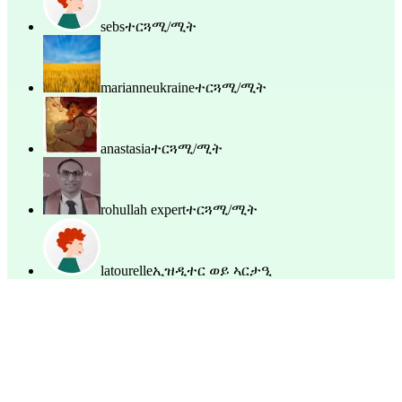
sebs
ተርጓሚ/ሚት
marianneukraine
ተርጓሚ/ሚት
anastasia
ተርጓሚ/ሚት
rohullah expert
ተርጓሚ/ሚት
latourelle
ኢዝዲተር ወይ ኣርታዒ