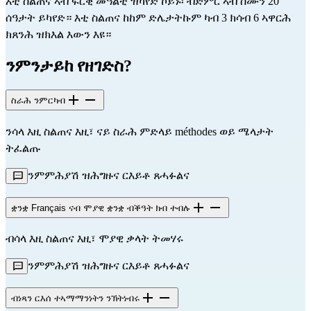
እቲ ስልጠና ኣብ ፍርቂ መዓልቲ ዝካየድ ኮይኑ፡ ብድምር ኣብ ሰሙን 20
ሰዓታት ይካየድ። እቲ ስልጠና ከከም ድሌታትኩም ካብ 3 ክሳብ 6 ኣዋርሕ
ክጸንሕ ዝክእል እውን እዩ።
ንምንታይከ የዘገድስ?
ስራሕ ንምርካብ
ንሳላ እዚ ስልጠና እዚ፣ ናይ ስራሕ ምድላይ méthodes ወይ ሜላታት
ትፈልጡ
ንምምሕያሽ ዝሕግዙና ርእይቶ ጸሓፉልና
ቋንቋ Français ናብ ሞያዊ ቋንቋ ብቕዓት ክብ ተብሉ
ብሳላ እዚ ስልጠና እዚ፣ ሞያዊ ቃላት ትመሃሩ
ንምምሕያሽ ዝሕግዙና ርእይቶ ጸሓፉልና
ብነጻን ርእሰ ተኣማማንነትን ንኽትነብሩ