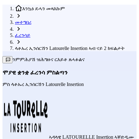
እንኳዕ ደሓን መጻእኩም
መተግበሪ
ፈረንሳይ
ላቶኡረ ኢንሰርሽን Latourelle Insertion ኣብ ናይ 2 ክፍልታት
ንምምሕያሽ ዝሕግዙና ርእይቶ ጸሓፉልና
ሞያዊ ቋንቋ ፈረንሳ ምስልጣን
ምስ
ላቶኡረ ኢንሰርሽን Latourelle Insertion
ኣዳላዊ
LATOURELLE Insertion
ኣቐድዲሙ