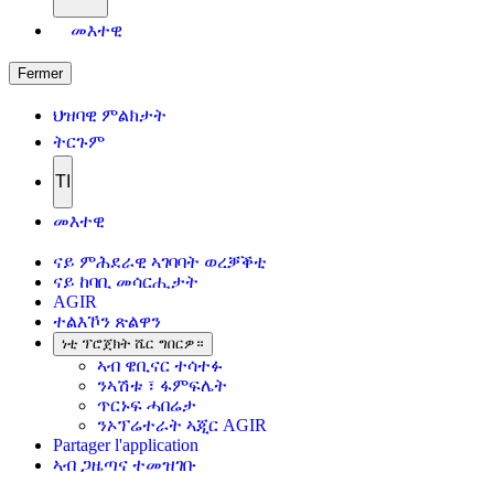
መእተዊ
Fermer
ህዝባዊ ምልክታት
ትርጉም
TI
መእተዊ
ናይ ምሕደራዊ ኣገባባት ወረቓቕቲ
ናይ ከባቢ መሳርሒታት
AGIR
ተልእኾን ጽልዋን
ነቲ ፕሮጀክት ሼር ግበርዎ።
ኣብ ዌቢናር ተሳተፉ
ንኣሽቱ ፣ ፋምፍሌት
ጥርኑፍ ሓበሬታ
ንኦፕሬተራት ኣጂር AGIR
Partager l'application
ኣብ ጋዜጣና ተመዝገቡ