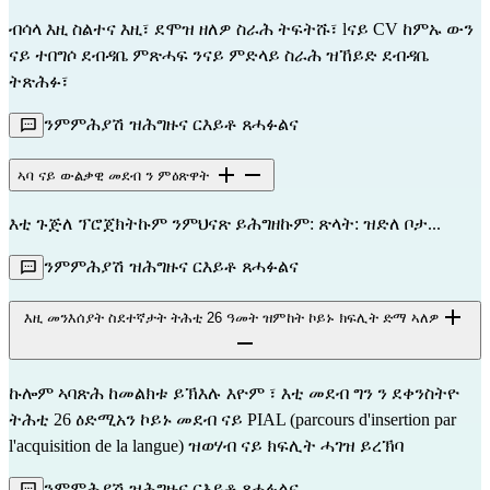
ብሳላ እዚ ስልተና እዚ፣ ደሞዝ ዘለዎ ስራሕ ትፍትሹ፣ lናይ CV ከምኡ ውን
ናይ ተበግሶ ደብዳቤ ምጽሓፍ ንናይ ምድላይ ስራሕ ዝኸይድ ደብዳቤ
ትጽሕፉ፣
ንምምሕያሽ ዝሕግዙና ርእይቶ ጸሓፉልና
ኣባ ናይ ውልቃዊ መደብ ን ምዕጽዋት
እቲ ጉጅለ ፕሮጀክትኩም ንምህናጽ ይሕግዘኩም: ጽላት: ዝድለ ቦታ...
ንምምሕያሽ ዝሕግዙና ርእይቶ ጸሓፉልና
እዚ መንእሰያት ስደተኛታት ትሕቲ 26 ዓመት ዝምከት ኮይኑ ክፍሊት ድማ ኣለዎ
ኩሎም ኣባጽሕ ከመልክቱ ይኽእሉ እዮም ፣ እቲ መደብ ግን ን ደቀንስትዮ
ትሕቲ 26 ዕድሚአን ኮይኑ መደብ ናይ PIAL (parcours d'insertion par
l'acquisition de la langue) ዝወሃብ ናይ ክፍሊት ሓገዝ ይረኽባ
ንምምሕያሽ ዝሕግዙና ርእይቶ ጸሓፉልና