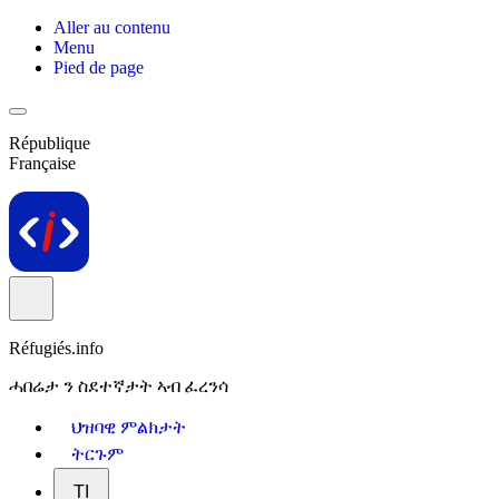
Aller au contenu
Menu
Pied de page
République
Française
Réfugiés.info
ሓበሬታ ን ስደተኛታት ኣብ ፈረንሳ
ህዝባዊ ምልክታት
ትርጉም
TI