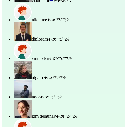
claudia m
ምምሕዳር
nikname
ተርጓሚ/ሚት
diplosam
ተርጓሚ/ሚት
amintatari
ተርጓሚ/ሚት
olga b.
ተርጓሚ/ሚት
noor
ተርጓሚ/ሚት
kim.delaunay
ተርጓሚ/ሚት