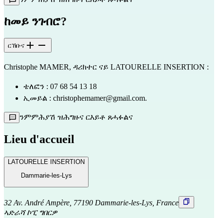
ከመይ ንገብሮ?
ርኸቡና
Christophe MAMER, ዳሪክተር ናይ LATOURELLE INSERTION :
ቴለፎን : 07 68 54 13 18
ኢመይል : christophemamer@gmail.com.
ንምምሕያሽ ዝሕግዙና ርእይቶ ጸሓፉልና
Lieu d'accueil
LATOURELLE INSERTION
Dammarie-les-Lys
32 Av. André Ampère, 77190 Dammarie-les-Lys, France
ኣድራሻ ኮፒ ግበርዎ