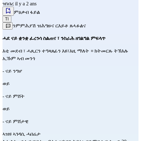
ዝነበረ il y a 2 ans
ምዕቃብ ፋይል
TI
ንምምሕያሽ ዝሕግዙና ርእይቶ ጸሓፉልና
ሓደ ናይ ቋንቋ ፈረንሳ ስልጠና ፣ ንስራሕ ዘገልግል ምፍላጥ
እቲ መደብ ፣ ሓጺርን ተዓጻጸፊን እዩ፣እዚ ማለት ። ክትመርጹ ትኽእሉ
ኢኹም ኣብ መንጎ
- ናይ ንግሆ
ወይ
- ናይ ምሸት
ወይ
- ናይ ምሸታዊ
ኣዝዩ ኣገዳሲ ሓበሬታ