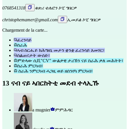
0768541318
ቁጽሪ ቴለፎን ኮፒ ግበርዎ
christophemamer@gmail.com
ኢመይል ኮፒ ግበርዎ
Chargement de la carte...
ፈረንሳይ
ስራሕ
ኣብ ስርሔይ ክሕግዘኒ መታን ቋንቋ ፈረንሳይ እመሃር፣
ስልጠናታት ውሰድ፣
ምድላው ሲቪ"CV" ውልቃዊ ታሪኽን ናይ ስራሕ ቃለ መሕትት፣
ስራሕ ምርካብ፣
ስራሕ ንምርካብ ሓጋዚ ወይ ዘሰንየካ ምርካብ፣
13 ናብ ናይ ኣበርከትቲ መደብ ተላኢኹ
a mugnier
ምምሕዳር