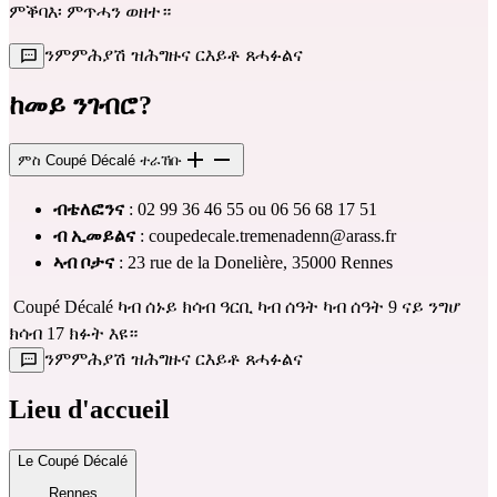
ምቕባእ፡ ምጥሓን ወዘተ።
ንምምሕያሽ ዝሕግዙና ርእይቶ ጸሓፉልና
ከመይ ንገብሮ?
ምስ Coupé Décalé ተራኸቡ
ብቴለፎንና
 : 02 99 36 46 55 ou 06 56 68 17 51 
ብ ኢመይልና
 : 
coupedecale.tremenadenn@arass.fr
ኣብ ቦታና
 : 23 rue de la Donelière, 35000 Rennes              
 Coupé Décalé ካብ ሰኑይ ክሳብ ዓርቢ ካብ ሰዓት ካብ ሰዓት 9 ናይ ንግሆ  
ክሳብ 17 ክፉት እዩ።
ንምምሕያሽ ዝሕግዙና ርእይቶ ጸሓፉልና
Lieu d'accueil
Le Coupé Décalé
Rennes