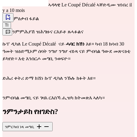
ኣዳላዊ
Le Coupé Décalé
ኣቐድዲሙ ዝነበረ il
y a 10 mois
ምዕቃብ ፋይል
TI
ንምምሕያሽ ዝሕግዙና ርእይቶ ጸሓፉልና
ኩፐ ዲካለ Le Coupé Décalé  ናይ 
ሓባር ክሽነ 
እዩ። ካብ 18 ​​ክሳብ 30 
ዓመት ዝዕድሚኦም ሰባት ንግሆ ንግሆ ብነጻ ናይ ምብሳል ዓውደ መጽናዕቲ 
ይካየድ። እቲ እንሰርሖ መግቢ ንወፍዮ።
ድሕሪ ቀትሪ ድማ ክሽነ ኩፐ ዲካለ ንኹሉ ክፉት እዩ።
ንምብሳል መግቢ ናይ ገዛእ ርእስኻ ሒዝካ ክትመጽእ ኣለካ።
ንምንታይከ የዘገድስ?
ንምርካብ ነጻ መግቢ