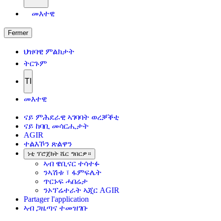
መእተዊ
Fermer
ህዝባዊ ምልክታት
ትርጉም
TI
መእተዊ
ናይ ምሕደራዊ ኣገባባት ወረቓቕቲ
ናይ ከባቢ መሳርሒታት
AGIR
ተልእኾን ጽልዋን
ነቲ ፕሮጀክት ሼር ግበርዎ።
ኣብ ዌቢናር ተሳተፉ
ንኣሽቱ ፣ ፋምፍሌት
ጥርኑፍ ሓበሬታ
ንኦፕሬተራት ኣጂር AGIR
Partager l'application
ኣብ ጋዜጣና ተመዝገቡ