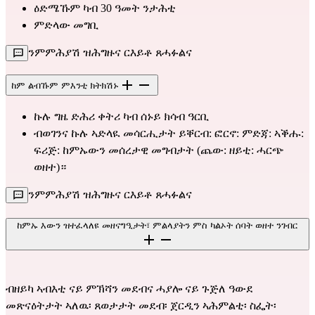
ዕድሜኹም ካብ 30 ዓመት ንታሕቲ
ምድላው መግቢ
ንምምሕያሽ ዝሕግዙና ርእይቶ ጸሓፉልና
ከም ልብኹም ምእንቲ ክትክሽኑ
ኩሉ ግዜ ድሕሪ ቀትሪ ካብ ሰኑይ ክሳብ ዓርቢ
ብወገንና ኩሉ ኣድላዪ መሳርሒታት ይቐርብ: ፎርኖ: ምድጃ: ኣቕሑ: 
ፍሪጅ: ከምኡውን መሰረታዊ መግብታት (ጨው: ዘይቲ: ሓርጭ 
ወዘተ)።
ንምምሕያሽ ዝሕግዙና ርእይቶ ጸሓፉልና
ከምኡ እውን ዝተፈላለዩ መዘናግዒታት፣ ምልላያትን ምስ ካልኦት ሰባት ወዘተ ንገብር
ብዘይካ ኣብእቲ ናይ ምኽሻን መደብና ሓያሎ ናይ ጉጅለ ዓውደ 
መጽናዕትታት ኣለዉ፡ ጸወታታት መደብ፡ ጀርዲን ኣሕምልቲ፡ ስፌት፡ 