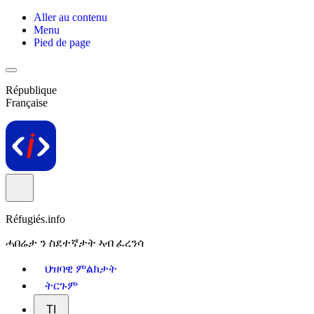
Aller au contenu
Menu
Pied de page
République
Française
Réfugiés.info
ሓበሬታ ን ስደተኛታት ኣብ ፈረንሳ
ህዝባዊ ምልክታት
ትርጉም
TI