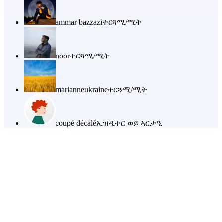
ammar bazzazi
ተርጓሚ/ሚት
noor
ተርጓሚ/ሚት
marianneukraine
ተርጓሚ/ሚት
coupé décalé
ኢዝዲተር ወይ ኣርታዒ