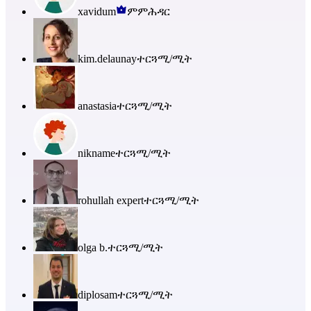
xavidum
ምምሕዳር
kim.delaunay
ተርጓሚ/ሚት
anastasia
ተርጓሚ/ሚት
nikname
ተርጓሚ/ሚት
rohullah expert
ተርጓሚ/ሚት
olga b.
ተርጓሚ/ሚት
diplosam
ተርጓሚ/ሚት