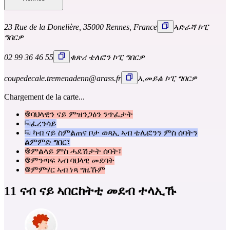
23 Rue de la Donelière, 35000 Rennes, France
ኣድራሻ ኮፒ
ግበርዎ
02 99 36 46 55
ቁጽሪ ቴለፎን ኮፒ ግበርዎ
coupedecale.tremenadenn@arass.fr
ኢመይል ኮፒ ግበርዎ
Chargement de la carte...
ባህላዊን ናይ ምዝንጋዕን ንጥፈታት
ፈረንሳይ
ካብ ናይ ስምልጠና ቦታ ወጻኢ ኣብ ቴሌፎንን ምስ ሰባትን
ልምምድ ግበር፣
ምልላይ ምስ ሓደሽታት ሰባት፣
ምንጣፍ ኣብ ባህላዊ መደባት
ምምሃር ኣብ ነጻ ግዜኹም
11 ናብ ናይ ኣበርከትቲ መደብ ተላኢኹ