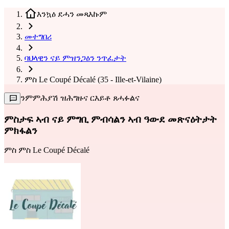
እንኳዕ ደሓን መጻእኩም
መተግበሪ
ባህላዊን ናይ ምዝንጋዕን ንጥፈታት
ምስ Le Coupé Décalé (35 - Ille-et-Vilaine)
ንምምሕያሽ ዝሕግዙና ርእይቶ ጸሓፉልና
ምስታፍ ኣብ ናይ ምግቢ ምብሳልን ኣብ ዓውደ መጽናዕትታት
ምክፋልን
ምስ
ምስ Le Coupé Décalé