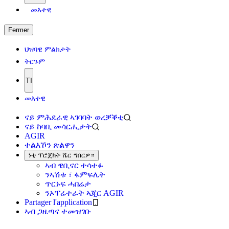
መእተዊ
Fermer
ህዝባዊ ምልክታት
ትርጉም
TI
መእተዊ
ናይ ምሕደራዊ ኣገባባት ወረቓቕቲ
ናይ ከባቢ መሳርሒታት
AGIR
ተልእኾን ጽልዋን
ነቲ ፕሮጀክት ሼር ግበርዎ።
ኣብ ዌቢናር ተሳተፉ
ንኣሽቱ ፣ ፋምፍሌት
ጥርኑፍ ሓበሬታ
ንኦፕሬተራት ኣጂር AGIR
Partager l'application
ኣብ ጋዜጣና ተመዝገቡ