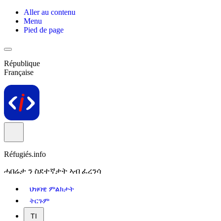
Aller au contenu
Menu
Pied de page
République
Française
Réfugiés.info
ሓበሬታ ን ስደተኛታት ኣብ ፈረንሳ
ህዝባዊ ምልክታት
ትርጉም
TI