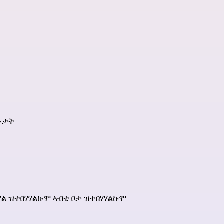
ክፉታት
ህሃል ዝተበሃሃልኩሞ ኣብቲ ቦታ ዝተበሃሃልኩሞ