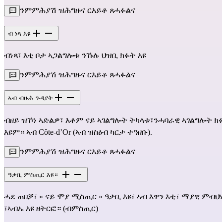
ንምምሕያሽ ዝሕግዙና ርእይቶ ጸሓፉልና
ብ ነጻ እዩ
ብነጻ፣ እቲ ቦታ ኣጋልግሎቱ ንኹሉ ህዝቢ ክፉት እዩ
ንምምሕያሽ ዝሕግዙና ርእይቶ ጸሓፉልና
ኣብ ብዙሕ ጉዳያት
ብዘይ ዝኾነ ኣድልዎ፣ እቶም ናይ ኣገልግሎት ትካላቱ፣ንሓባራዊ ኣገልግሎት 
እዩም። ኣብ Côte-d’Or (ኣብ ዝስዕብ ካርታ ተዓዘቡ).
ንምምሕያሽ ዝሕግዙና ርእይቶ ጸሓፉልና
ዓቃቢ ምስጢር እዩ።
ሓደ ጠበቓ፣ « ናይ ሞያ ሚስጢር » ዓቃቢ እዩ፣ ኣብ እዋን እቲ፣ ማያዊ ምብ
፣ኣብኡ እዩ ዘትርፎ። (ብምስጢር)