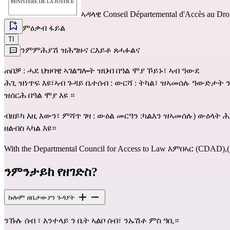
ኣዳላዊ
Conseil Départemental d'Accès au Dro
ምዕቃብ ፋይል
TI
ንምምሕያሽ ዝሕግዙና ርእይቶ ጸሓፉልና
ጠበቓ : ሓደ ህዝባዊ ኣገልግሎት ዝህብ በዓል ሞያ ኾይኑ፣ ኣብ ዓውደ
ሕጊ ዝነጥፍ እዩ፣ኣብ ጉዳይ ቤተሰብ : ውርሻ : ትካል፣ ዝኣመሰሉ ዓውድታት
ዝሰርሕ በዓል ሞያ እዩ ።
ብዘይካ እዚ እውን፣ ምሻጥ ገዛ : ውዕል መርዓን :ካልእን ዝኣመሰሉ) ውዕላት 
ዘልብስ ኣካል እዩ።
With the Departmental Council for Access to Law እምበኣር
ንምንታይከ የዘገድስ?
ኩሎም ዘቤታውያን ጉዳያት
ንኹሉ ሰብ ፣ እንተላይ ን ቤት ኣልቦ ሰብ፣ ንኡሽቶ ምስ ዓቢ።