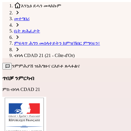
እንኳዕ ደሓን መጻእኩም
መተግበሪ
ቤት ጽሕፈታት
ምፍላጥ ሕግን መሰላተይትን ከምዝኽበር ምግባሩን፣
ብሳላ CDAD 21 (21 - Côte-d'Or)
ንምምሕያሽ ዝሕግዙና ርእይቶ ጸሓፉልና
ጥበቓ ንምርካብ
ምስ
ብሳላ CDAD 21