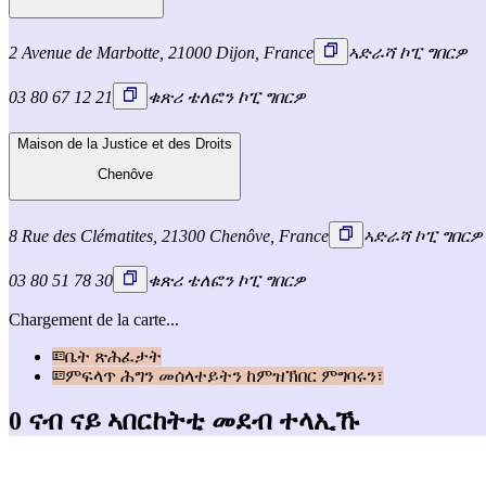
2 Avenue de Marbotte, 21000 Dijon, France
ኣድራሻ ኮፒ ግበርዎ
03 80 67 12 21
ቁጽሪ ቴለፎን ኮፒ ግበርዎ
Maison de la Justice et des Droits
Chenôve
8 Rue des Clématites, 21300 Chenôve, France
ኣድራሻ ኮፒ ግበርዎ
03 80 51 78 30
ቁጽሪ ቴለፎን ኮፒ ግበርዎ
Chargement de la carte...
ቤት ጽሕፈታት
ምፍላጥ ሕግን መሰላተይትን ከምዝኽበር ምግባሩን፣
0 ናብ ናይ ኣበርከትቲ መደብ ተላኢኹ