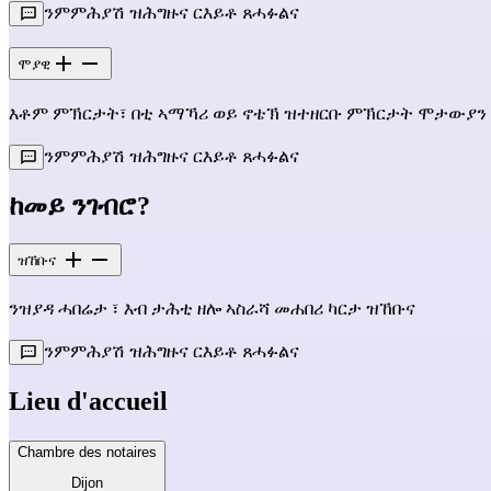
ንምምሕያሽ ዝሕግዙና ርእይቶ ጸሓፉልና
ሞያዊ
እቶም ምኽርታት፣ በቲ ኣማኻሪ ወይ ኖቴኽ ዝተዘርቡ ምኽርታት ሞታውያን
ንምምሕያሽ ዝሕግዙና ርእይቶ ጸሓፉልና
ከመይ ንገብሮ?
ዝኸቡና
ንዝያዳ ሓበሬታ ፣ እብ ታሕቲ ዘሎ ኣስራሻ መሐበሪ ካርታ ዝኸቡና
ንምምሕያሽ ዝሕግዙና ርእይቶ ጸሓፉልና
Lieu d'accueil
Chambre des notaires
Dijon