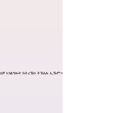
 ናይ ጠበቓ ኣገልግሎት ክትረኽቡ ትኽእሉ ኢኹም።