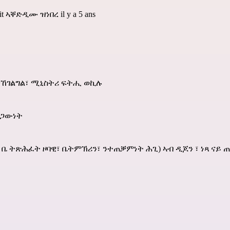
it
ኣቐድዲሙ ዝነበረ il y a 5 ans
 ንኸገልግል፣ ሚኒስትሪ ፍትሒ ወኪሉ
ሕጋውነት
 (CDAD),( ቤ ትጽሕፈት ዞባዊ፣ ቤትምኽሪን፣ ንተጠቓምነት ሕጊ) ኣብ ዲጆን ፣ ነጻ