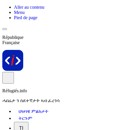
Aller au contenu
Menu
Pied de page
République
Française
Réfugiés.info
ሓበሬታ ን ስደተኛታት ኣብ ፈረንሳ
ህዝባዊ ምልክታት
ትርጉም
TI