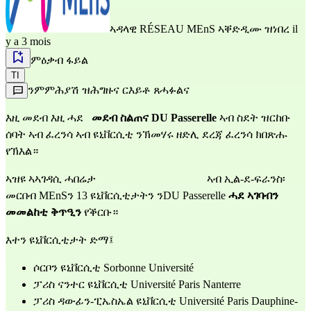
ኣዳላዊ
RÉSEAU MEnS
ኣቐድዲሙ ዝነበረ il
y a 3 mois
ምዕቃብ ፋይል
TI
ንምምሕያሽ ዝሕግዙና ርእይቶ ጸሓፉልና
እዚ መደብ እዚ ሓደ 
መደብ ስልጠና DU Passerelle
 ኣብ ስደት ዝርከቡ 
ሰባት ኣብ ፈረንሳ ኣብ ዩኒቨርሲቲ ንኽመሃሩ ዘድሊ ደረጃ ፈረንሳ ክበጽሑ 
የኽእል።
ኣዝዩ ኣኣገዳሲ ሓበሬታ                                        ኣብ ኢል-ደ-ፍራንስ፡ 
መርበብ MEnSን 13 ዩኒቨርሲቲታትን ንDU Passerelle 
ሓደ ኣገባብን 
መመልከቲ ቅጥዒን
 የቕርቡ።
እተን ዩኒቨርሲቲታት ድማ፤
ሶርቦን ዩኒቨርሲቲ Sorbonne Université
ፓሪስ ናንተር ዩኒቨርሲቲ Université Paris Nanterre
ፓሪስ ዳውፊን-ፒኤስኤል ዩኒቨርሲቲ Université Paris Dauphine-