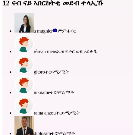
12 ናብ ናይ ኣበርከትቲ መደብ ተላኢኹ
a mugnier
ምምሕዳር
réseau mens
ኢዝዲተር ወይ ኣርታዒ
gitoro
ተርጓሚ/ሚት
nikname
ተርጓሚ/ሚት
rama anzou
ተርጓሚ/ሚት
diplosam
ተርጓሚ/ሚት