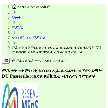
እንኳዕ ደሓን መጻእኩም
ኣካላት
ምምሃር
ኣብ ዩኒቨርሲቲ ምምሃር፣
ምሕታት ንትምህርቲ ኣብ ዞባ ኢል-ደ-ፍራንስ ብፕሮግራማት DU
Passerelle ድልድል ዩኒቨርሲቲ ዲፕሎማ ንምስታፍ
ንምምሕያሽ ዝሕግዙና ርእይቶ ጸሓፉልና
ምሕታት ንትምህርቲ ኣብ ዞባ ኢል-ደ-ፍራንስ ብፕሮግራማት
DU Passerelle ድልድል ዩኒቨርሲቲ ዲፕሎማ ንምስታፍ