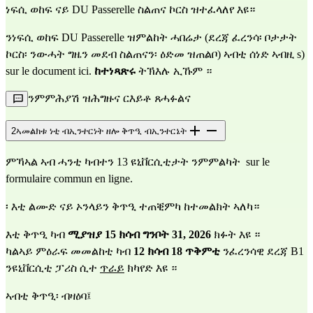
ነፍሲ ወከፍ ናይ DU Passerelle ስልጠና ኮርስ ዝተፈላለየ እዩ።
ንነፍሲ ወከፍ DU Passerelle ዝምልከት ሓበሬታ (ደረጃ ፈረንሳ፡ ቦታታት 
ኮርስ፡ ንውሓት ግዜን መደብ ስልጠናን፡ ዕድመ ዝጠልቦ) 
ኣብቲ ሰነድ ኣብዚ
 s) 
sur le document ici
. 
ከተነጻጽሩ
 ትኽእሉ ኢኹም ።
ንምምሕያሽ ዝሕግዙና ርእይቶ ጸሓፉልና
2
ኣመልክቱ ነቲ ብኢንተርነት ዘሎ ቅጥዒ ብኢንተርኔት
ምኻኣል ኣብ ሓንቲ ካብተን 13 ዩኒቨርሲቲታት ንምምልካት  
sur le 
formulaire commun en ligne. 
፡ እቲ ልሙድ ናይ ኦንላይን ቅጥዒ ተጠቒምካ ከተመልክት ኣለካ።
እቲ ቅጥዒ ካብ 
ሚያዝያ 15 ክሳብ ግንቦት 31, 2026
 ክፉት እዩ ።
ካልኣይ ምዕራፍ መመልከቲ ካብ 
12 ክሳብ 18 ጥቅምቲ
 ንፈረንሳዊ ደረጃ B1 
ንዩኒቨርሲቲ ፓሪስ ሲተ 
ጥራይ
 ክካየድ እዩ ።
ኣብቲ ቅጥዒ፡ ብዛዕባ፤