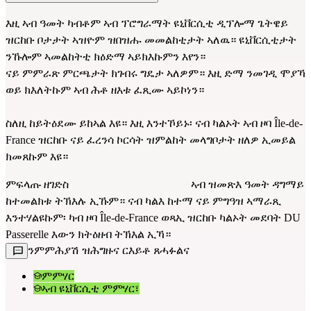
እዚ ኣብ ዓመት ካብቶም ኣብ ፕሮግራማት ዩኒቨርሲቲ ዲፕሎማ ጌትዌይ 
ዝርከቡ ቦታታት ኣዝዮም ዝበዝሑ መመልከቲታት ኣለዉ። ዩኒቨርሲቲታት 
ንኹሎም ኣመልከትቲ ክዕድማ ኣይክእኩምን እየን።
ናይ ምምራጽ ምርጫታት ክገብሩ ግዴታ ኣለዎም። እዚ ድማ ንመገዲ ሞያኻ 
ወይ ክእለትኩም ኣብ ሕቶ ዘእቱ ፈጺሙ ኣይኮነን።
ስለዚ ከይትዕደሙ ይከኣል እዩ። እዚ እንተኾይኑ፡ ናብ ካልኦት ኣብ ዞባ Île-de-
France ዝርከቡ ናይ ፈረንሳ ኮርሳት ዝምልከት መላግቦታት ዘለዎ ኢመይል 
ክመጸኩም እዩ።
ምፍላጡ ዘገድስ                                            ኣብ ዝመጽእ ዓመት ዳግማይ 
ከተመልክቱ ትኽእሉ ኢኹም። ናብ ካልእ ከተማ ናይ ምግዓዝ ኣማራጺ 
እንተሃልዩኩም፡ ካብ ዞባ Île-de-France ወጻኢ ዝርከቡ ካልኦት መደባት DU 
Passerelle እውን ክትዕዘብ ትኽእል ኢኻ።
ንምምሕያሽ ዝሕግዙና ርእይቶ ጸሓፉልና
ምምሃር
ኣብ ዩኒቨርሲቲ ምምሃር፣