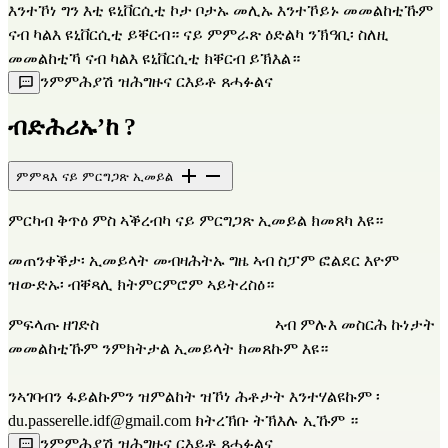
እንተኾነ ግን እቲ ዩኒቨርሲቲ ኮታ ቦታኡ መሊኡ እንተኾይኑ መመልከቲኹም 
ናብ ካልእ ዩኒቨርሲቲ ይቐርብ። ናይ ምምራጽ ዕድልካ ንኽዓቢ፡ ስለዚ 
መመልከቲኻ ናብ ካልእ ዩኒቨርሲቲ ክቐርብ ይኽእል።
ንምምሕያሽ ዝሕግዙና ርእይቶ ጸሓፉልና
ብድሕሪኡ’ከ ?
ምምጻእ ናይ ምርግጋጽ ኢመይል
ምርካብ ቅጥዕ ምስ ኣቕረብካ ናይ ምርግጋጽ ኢመይል ክመጸካ እዩ።
መጠንቀቕታ፡ ኢመይላት መብዛሕትኡ ግዜ ኣብ ስፓም ፎልደር እዮም 
ዝውድኡ፡ ብቐጻሊ ክትምርምሮም ኣይትረስዕ።
ምፍላጡ ዘገድስ                                            ኣብ ምሉእ መስርሕ ኩነታት 
መመልከቲኹም ንምክትታል ኢመይላት ክመጸኩም እዩ።
ንኣገባብን ፋይልኩምን ዝምልከት ዝኾነ ሕቶታት እንተሃልዩኩም 
፡ 
du.passerelle.idf@gmail.com
 ክትረኽቡ ትኽእሉ ኢኹም ።
ንምምሕያሽ ዝሕግዙና ርእይቶ ጸሓፉልና