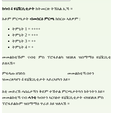
ክሳብ 4 ዩኒቨርሲቲታት
 ክትመርጽ ትኽእል ኢኻ ።
እቶም ምርጫታት 
ብመስርዕ ምርጫ
 ክስርዑ ኣለዎም :
ትምኒት 1 = ++++
ትምኒት 2 = +++
ትምኒት 3 = ++
ትምኒት 4 = +
መመልከቲኹም ናብቲ ምስ ፕሮፋይልካ ዝበለጸ ዝሰማማዕ ዩኒቨርሲቲ 
ይለኣኽ።
ምፍላጡ ዘገድስ                                          መመልከቲኻ በተን 
ዝመረጽካየን 4 ዩኒቨርሲቲታት ኣይረኣየካን እዩ።
እቲ መድረኽ ሓበሬታኻን ቅደም ተኸተል ምርጫታትካን ክትንትን እዩ። 
መመልከቲኻ ናብ 
ሓንቲ
 ካብተን ኣርባዕተ ዩኒቨርሲቲታት ብዝበለጸ ምስ 
ፕሮፋይልኩም ዝሰማማዕ ጥራይ እዩ ዝለኣኽ ።