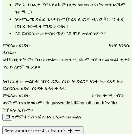
ምሉእ ሓበሬታ ፕሮፋይልኩም (ጾታ፡ ዕድመ፡ ዜግነት፡ መንበሪኹም 
ከተማ፡...)
ኣካዳሚያዊ ድሕረ ባይታኹም (ደረጃ ፈረንሳ፡ ዲግሪ፡ ቅድሚ ሕጂ 
ዝነበረ ዓውዲ ትምህርቲ ወዘተ)
ናይ ዩኒቨርሲቲ መጽናዕትኹምናይ ሞያ መደብኩምን።
ምፍላጡ ዘገድስ                                                                  ኣዝዩ ኣገዳሲ 
ሓበሬታ                                                                               
ዩኒቨርስቲታት ምርኻብ ኣየድልን። ብመንገዲ ፎርም ዝቐረቡ መመልከቲታት 
ጥራይ እዮም ዝረኣዩ።
ኣብ ደረጃ መመልከቲ፡ ዝኾነ ደጋፊ ሰነድ ኣየድልን። እንተተመሪጽካ እቲ 
ዩኒቨርሲቲ ዘድሊ ሰነዳት ክሓትት እዩ።
ምፍላጡ ዘገድስ                                                    ኣብቲ ቅጥዒ ዝኾነ 
ጸገም ምስ ዝህልወኩም 
፡ du.passerelle.idf@gmail.com
 ክትረኽቡ 
ትኽእሉ ኢኹም።
ንምምሕያሽ ዝሕግዙና ርእይቶ ጸሓፉልና
3
ምምራጽ ካብቲ ዝርዝር 4 ዩኒቨርሲቲታት