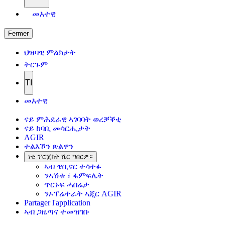
መእተዊ
Fermer
ህዝባዊ ምልክታት
ትርጉም
TI
መእተዊ
ናይ ምሕደራዊ ኣገባባት ወረቓቕቲ
ናይ ከባቢ መሳርሒታት
AGIR
ተልእኾን ጽልዋን
ነቲ ፕሮጀክት ሼር ግበርዎ።
ኣብ ዌቢናር ተሳተፉ
ንኣሽቱ ፣ ፋምፍሌት
ጥርኑፍ ሓበሬታ
ንኦፕሬተራት ኣጂር AGIR
Partager l'application
ኣብ ጋዜጣና ተመዝገቡ