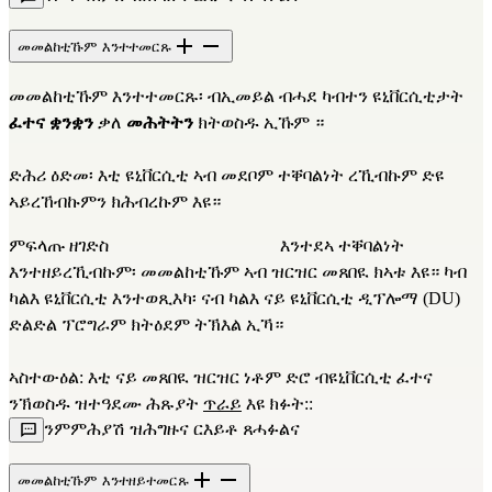
መመልከቲኹም እንተተመርጹ
መመልከቲኹም እንተተመርጹ፡ ብኢመይል ብሓደ ካብተን ዩኒቨርሲቲታት 
ፈተና ቋንቋን
 ቃለ 
መሕትትን
 ክትወስዱ ኢኹም ።
ድሕሪ ዕድመ፡ እቲ ዩኒቨርሲቲ ኣብ መደቦም ተቐባልነት ረኺብኩም ድዩ 
ኣይረኸብኩምን ክሕብረኩም እዩ።
ምፍላጡ ዘገድስ                                       እንተደኣ ተቐባልነት 
እንተዘይረኺብኩም፡ መመልከቲኹም ኣብ ዝርዝር መጸበዪ ክኣቱ እዩ። ካብ 
ካልእ ዩኒቨርሲቲ እንተወጺእካ፡ ናብ ካልእ ናይ ዩኒቨርሲቲ ዲፕሎማ (DU) 
ድልድል ፕሮግራም ክትዕደም ትኽእል ኢኻ።
ኣስተውዕል: እቲ ናይ መጸበዪ ዝርዝር ነቶም ድሮ ብዩኒቨርሲቲ ፈተና 
ንኽወስዱ ዝተዓደሙ ሕጹያት 
ጥራይ
 እዩ ክፉት::
ንምምሕያሽ ዝሕግዙና ርእይቶ ጸሓፉልና
መመልከቲኹም እንተዘይተመርጹ