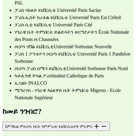
PSL
ፓሪስ ሳክለይ ዩኒቨርሲቲ Université Paris Saclay
ፓሪስ-ኢስት ክረቴል ዩኒቨርሲቲ Université Paris Est Créteil
ፓሪስ ሲቲ ዩኒቨርሲቲ Université Paris Cité
ሃገራዊ ቤት ትምህርቲ ድልድላትን ጽርግያታትን École Nationale 
des Ponts et Chaussées
ሶርቦን ኖቨል ዩኒቨርሲቲUniversité Sorbonne Nouvelle 
ፓሪስ 1 ፓንቴዮን ሶርቦን ዩኒቨርሲቲ Université Paris 1 Panthéon 
Sorbonne
ሶርቦን ፓሪስ ሰሜን ዩኒቨርሲቲUniversité Sorbonne Paris Nord
ካቶሊካዊ ትካል ፓሪስInstitut Catholique de Paris
ኢናልኮ INALCO
ሚግረንስ - ሃገራዊ ላዕለዋይ ቤት ትምህርቲ Migrens - Ecole 
Nationale Supérieur
ከመይ ንገብሮ?
1
ምኽኣል ምስታፍ ኮርስ ንምምራጽ ዩኒቨርሲቲታት ምርምር