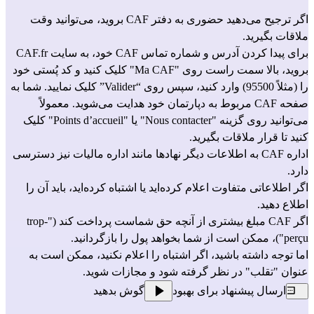
اگر ترجیح می‌دهید حضوری به دفتر CAF بروید، می‌توانید وقت 
ملاقات بگیرید.
برای پیدا کردن آدرس و شماره تماس CAF خود، به سایت 
CAF.fr
بروید، بالا سمت راست روی "Ma CAF" کلیک کنید و کد پُستی خود 
را (مثلاً 95500) وارد کنید، سپس روی “Valider” کلیک نمایید. شما به 
صفحه CAF مربوط به دپارتمان خود هدایت می‌شوید. معمولاً 
می‌توانید روی گزینه "Nous contacter" یا "Points d’accueil" کلیک 
کنید تا قرار ملاقات بگیرید.
اداره CAF به اطلاعات دیگر نهادها مانند اداره مالیات نیز دسترسی 
دارد.
اگر اطلاعاتی متفاوت اعلام کرده‌اید یا اشتباه کرده‌اید، باید آن را 
اطلاع دهید.
اگر CAF مبلغ بیشتری از آنچه حق شماست پرداخت کند ("trop-
perçu")، ممکن است از شما بخواهد پول را بازگردانید.
اما توجه داشته باشید، اگر اشتباه را اعلام نکنید، ممکن است به 
عنوان "تقلب" در نظر گرفته شود و مجازات شوید.
ارسال پیشنهاد برای بهبود
گوش بدهید