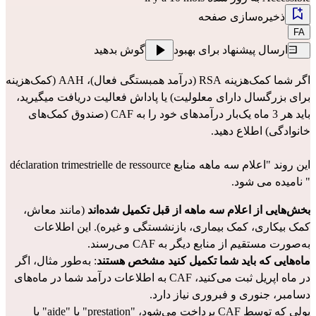
ذخیره‌سازی صفحه
FA
ارسال پیشنهاد برای بهبود
گوش بدهید
اگر شما کمک‌هزینه 
RSA
 (درآمد همبستگی فعال)، 
AAH
 (کمک‌هزینه 
برای بزرگسال دارای معلولیت) یا 
پاداش فعالیت
 دریافت میگیرید، 
باید هر 3 ماه یک‌بار درآمدهای خود را به CAF (صندوق کمک‌های 
خانوادگی) اطلاع دهید.
این روند "اعلام سه ماهه منابع déclaration trimestrielle de ressource 
" نامیده می شود. 
بخش‌هایی از اعلام سه ماهه از قبل تکمیل شده‌اند 
(مانند معاش، 
کمک بیکاری، کمک بیماری، بازنشستگی و غیره). این اطلاعات 
به‌صورت مستقیم از منابع دیگر به CAF می‌رسند.
ماه‌هایی که باید شما تکمیل کنید مشخص هستند
: به‌طور مثال، اگر 
در ماه اپریل ثبت می‌کنید، CAF به اطلاعات درآمد شما در ماه‌های 
دسامبر، جنوری و فبروری نیاز دارد.
پولی که توسط CAF پرداخت می‌شود، "prestation" یا "aide" یا 