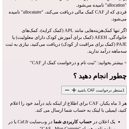
"allocation" نامیده می‌شود.
فردی که از CAF کمک مالی دریافت می‌کند، "allocataire" نامیده 
می‌شود.
اگر تنها کمک‌هزینه‌هایی مانند 
APL
 (کمک کرایه)، 
کمک‌های 
خانوادگی
، AEEH (کمک برای آموزش کودک دارای معلولیت) یا 
PAJE (کمک برای مراقبت از کودک) دریافت می‌کنید، نیازی به ثبت 
سه‌ماهه درآمد ندارید.
> بیشتر بخوانید: "
ثبت نام و درخواست کمک از CAF
"
چطور انجام دهید ؟
1
منتظر درخواست CAF باشید
هر 3 ماه یکبار، CAF برای اطلاع از اینکه باید درآمد خود را اعلام 
کنید، ایمیلی با لینک به حساب شما ارسال می کند.
یک اعلان در 
حساب کاربردی شما 
در وب‌سایت Caf.fr یا در 
برنامه تلفن همراه "CAF - Mon Compte"