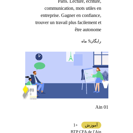
Paris. Lecture, écriture,
communication, mots utiles en
entreprise. Gagner en confiance,
trouver un travail plus facilement et
être autonome
رایگان
9 ماه
Ain 01
آموزش
+1
BTP CFA de l'Ain