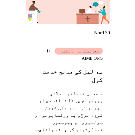
Nord 59
فعالیتونه او کلتور
+1
AIME ONG
په لیل کې مدني خدمت
کول
د مدني خدماتو د ملاتړ
پروګرام چې 15 فرانسوي او
بهرني ځوانان پکې ګډون
کوي، ترڅو په ورکشاپونو او
ټولنیزو او پیوستون
فعالیتونو کې برخه واخلي...