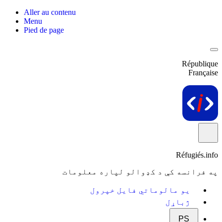
Aller au contenu
Menu
Pied de page
République
Française
Réfugiés.info
په فرانسه کې د کډوالو لپاره معلومات
یو مالوماتي فایل خپرول
ژباړل
PS