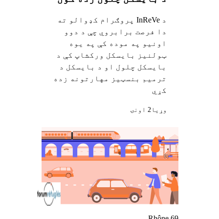
د InReVe پروګرام کډوالو ته
دا فرصت برابروي چې د دوو
اونیو په موده کې په یوه
ټولنیز بایسکل ورکشاپ کې د
بایسکل چلول او د بایسکل د
ترمیم بنسټیز مهارتونه زده
کړي
وړيا
2 اونۍ
Rhône 69