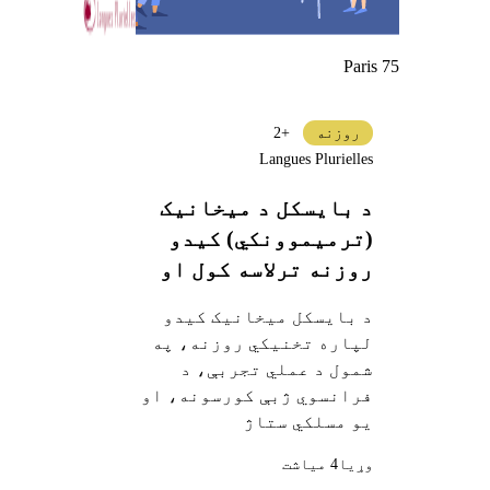
Paris 75
روزنه
+2
Langues Plurielles
د بایسکل د میخانیک
(ترمیموونکي) کیدو
روزنه ترلاسه کول او
فرانسوي ژبه زده کول
د بایسکل میخانیک کیدو
لپاره تخنیکي روزنه، په
شمول د عملي تجربې، د
فرانسوي ژبې کورسونه، او
یو مسلکي ستاژ
وړيا
4 میاشت