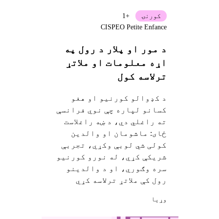
کورنۍ
+1
CISPEO Petite Enfance
د مور او پلار د رول په
اړه معلومات او ملاتړ
ترلاسه کول
د کډوالو کورنیو او هغو
کسانو لپاره چې نوي فرانسې
ته راغلي دي، د ښه راغلاست
ځای: ماشومان او والدین
کولی شي لوبې وکړي، تجربې
شریکې کړي، له نورو کورنیو
سره وګوري، او د والدینو
رول کې ملاتړ ترلاسه کړي
وړيا