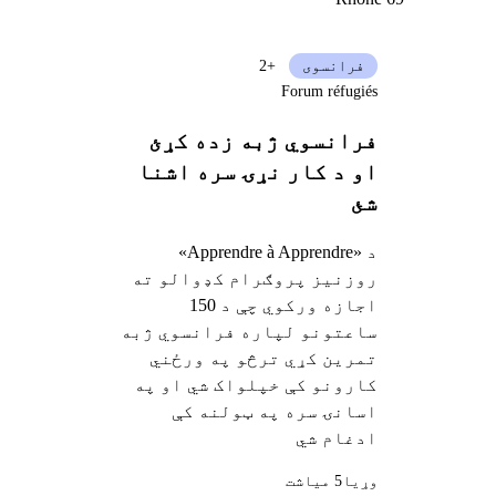
فرانسوی
+2
Forum réfugiés
فرانسوي ژبه زده کړئ
او د کار نړۍ سره اشنا
شئ
د «Apprendre à Apprendre»
روزنیز پروګرام کډوالو ته
اجازه ورکوي چې د 150
ساعتونو لپاره فرانسوي ژبه
تمرین کړي ترڅو په ورځني
کارونو کې خپلواک شي او په
اسانۍ سره په ټولنه کې
ادغام شي
وړيا
5 میاشت