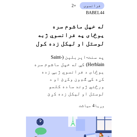
فرانسوی
+2
BABEL44
له خپل ماشوم سره
یوځای په فرانسوي ژبه
لوستل او لیکل زده کول
په سنت-اېربلېن (Saint-
Herblain) کې له خپل ماشوم سره
یوځای د فرانسوي ژبې زده
کړه کې ګډون وکړئ او د
ورځني ژوند ساده کلمو
لوستل او لیکل زده کړئ
وړيا
4 میاشت