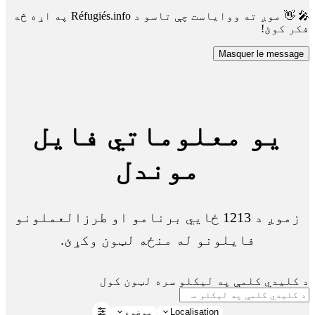
🎤 👋 موږ ته ووایاست چې تاسو د Réfugiés.info په اړه څه
فکر کوئ!
Masquer le message
یو معلوماتي فایل
موندل
زموږ د 1213 ځايي برنامو او طرزالعملونو
فایلونو له منځه لټون وکړئ.
د کلیدي کلمې په لیکلو سره لټون کول
Localisation
موضوع