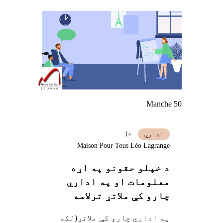
Manche 50
اداري
+1
Maison Pour Tous Léo Lagrange
د خپلو حقونو په اړه
معلومات او په اداري
چارو کې ملاتړ ترلاسه
کول
په اداري چارو کې ملاتړ(لکه