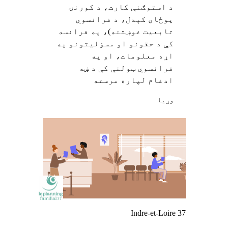
د استوګنې کارت، د کورنۍ
یوځای کېدل، د فرانسوي
تابعیت غوښتنه)، په فرانسه
کې د حقونو او مسؤلیتونو په
اړه معلومات، او په
فرانسوي ټولنې کې د ښه
ادغام لپاره مرسته
وړيا
Indre-et-Loire 37