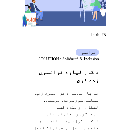
Paris 75
فرانسوی
SOLUTION : Solidarité & Inclusion
د کار لپاره فرانسوي
زده کړئ
په پاریس کې د فرانسوي ژبې
مسلکي کورسونه. لوستل،
لیکل، اړیکه، ګټور
سوداګریز لغتونه. باور
ترلاسه کول، په اسانۍ سره
دنده موندل او خپلواک کیدل