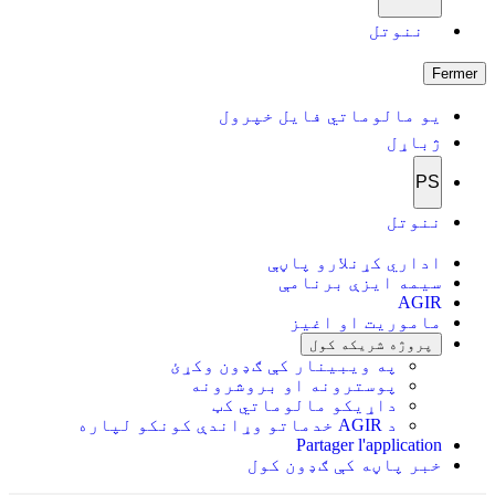
ننوتل
Fermer
یو مالوماتي فایل خپرول
ژباړل
PS
ننوتل
اداري کړنلارو پاڼې
سیمه ایزې برنامې
AGIR
ماموریت او اغیز
پروژه شریکه کول
په ویبینار کې ګډون وکړئ
پوسترونه او بروشرونه
داړیکو مالوماتي کټ
د AGIR خدماتو وړاندې کونکو لپاره
Partager l'application
خبر پاڼه کې ګډون کول