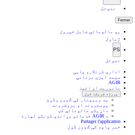
ننوتل
Fermer
یو مالوماتي فایل خپرول
ژباړل
PS
ننوتل
اداري کړنلارو پاڼې
سیمه ایزې برنامې
AGIR
ماموریت او اغیز
پروژه شریکه کول
په ویبینار کې ګډون وکړئ
پوسترونه او بروشرونه
داړیکو مالوماتي کټ
د AGIR خدماتو وړاندې کونکو لپاره
Partager l'application
خبر پاڼه کې ګډون کول