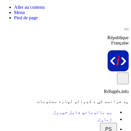
Aller au contenu
Menu
Pied de page
République
Française
Réfugiés.info
په فرانسه کې د کډوالو لپاره معلومات
یو مالوماتي فایل خپرول
ژباړل
PS