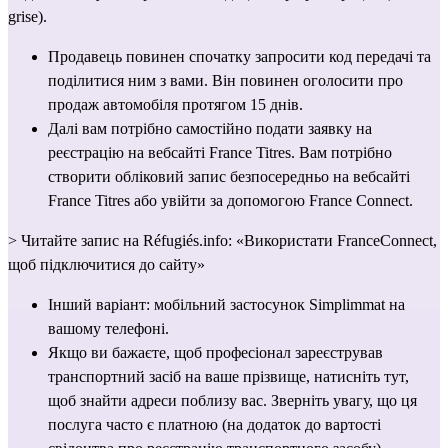
grise).
Продавець повинен спочатку запросити код передачі та 
поділитися ним з вами. Він повинен оголосити про 
продаж автомобіля протягом 15 днів.
Далі вам потрібно самостійно подати заявку на 
реєстрацію на вебсайті 
France Titres
. Вам потрібно 
створити обліковий запис безпосередньо 
на вебсайті 
France Titres
 або увійти за допомогою France Connect.
> Читайте запис на Réfugiés.info: 
«Використати FranceConnect, 
щоб підключитися до сайту»
Інший варіант: мобільний застосунок 
Simplimmat
 на 
вашому телефоні.
Якщо ви бажаєте, щоб професіонал зареєстрував 
транспортний засіб на ваше прізвище, 
натисніть тут,
щоб знайти адреси поблизу вас. Зверніть увагу, що ця 
послуга часто є платною (на додаток до вартості 