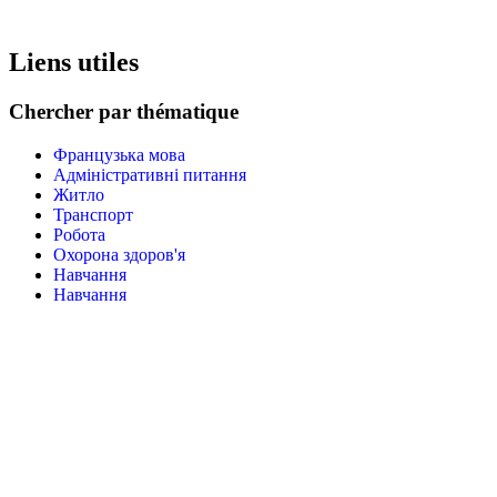
Liens utiles
Chercher par thématique
Французька мова
Адміністративні питання
Житло
Транспорт
Робота
Охорона здоров'я
Навчання
Навчання
Заходи і культура
Сім‘я
Три типи інформації
Записи програм
Записи адміністративних процедур
Взяти участь