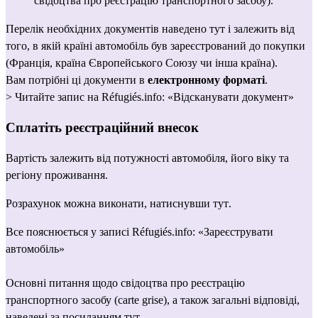
свідоцтва про реєстрацію транспортного засобу).
Перелік необхідних документів наведено 
тут
 і залежить від 
того, в якій країні автомобіль був зареєстрований до покупки 
(Франція, країна Європейського Союзу чи інша країна).
Вам потрібні ці документи в 
електронному форматі
.
> Читайте запис на Réfugiés.info: 
«Відсканувати документ»
Сплатіть реєстраційний внесок
Вартість залежить від потужності автомобіля, його віку та 
регіону проживання.
Розрахунок можна виконати, натиснувши 
тут
.
Все пояснюється у записі Réfugiés.info: 
«Зареєструвати 
автомобіль»
Основні питання щодо свідоцтва про реєстрацію 
транспортного засобу (carte grise), а також загальні відповіді, 
наведені за посиланням 
тут
.