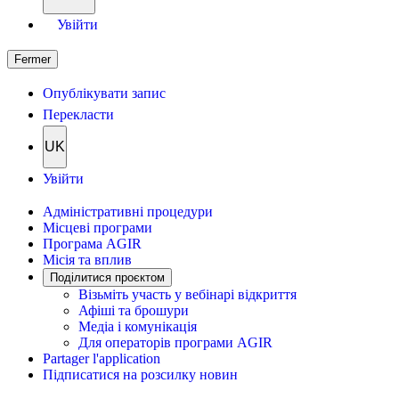
Увійти
Fermer
Опублікувати запис
Перекласти
UK
Увійти
Адміністративні процедури
Місцеві програми
Програма AGIR
Місія та вплив
Поділитися проєктом
Візьміть участь у вебінарі відкриття
Афіші та брошури
Медіа і комунікація
Для операторів програми AGIR
Partager l'application
Підписатися на розсилку новин