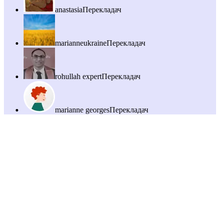
anastasia
Перекладач
marianneukraine
Перекладач
rohullah expert
Перекладач
marianne georges
Перекладач