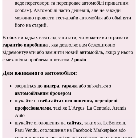
веде переговори та перепродає автомобілі приватним 
особам). Автомобілі часто дешевші, але не завжди 
можливо провести тест-драйв автомобіля або обміняти 
його на старий.
В обох випадках вам слід запитати, чи можете ви отримати 
гарантію виробника
 , яка дозволяє вам безкоштовно 
відремонтувати або замінити новий автомобіль, якщо у нього 
є механічна проблема протягом 
2 років
.
Для 
вживаного автомобіля
:
зверніться до 
дилера
, 
гаража
 або зв'яжіться з 
автомобільним брокером
шукайте на 
веб-сайтах оголошення, перевірені 
професіоналами
, такі як 
L'Argus
, 
La Centrale
, 
Aramis 
Auto
шукайте оголошення на 
сайтах
, таких як 
LeBoncoin
, 
Paru Vendu
, оголошення 
на Facebook Marketplace
 або 
групи продажів, організовані за містом, департаментом, 