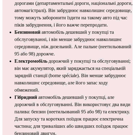
дорогами (департаментальні дороги, національні дороги, 
автомагістралі). Він забруднює навколишнє середовище, 
тому можуть заборонити їздити на такому авто під час 
піків забруднення, і його важче перепродати.
Бензиновий
 автомобіль дешевший у покупці та 
обслуговуванні, і він менше забруднює навколишнє 
середовище, ніж дизельний. Але пальне (неетильований 
95 або 98) дорожче.
Електромобіль 
дорожчий у покупці та обслуговуванні; 
він має акумулятор, який заряджається на 
спеціальній 
зарядній станції (borne spéciale)
. Він менше забруднює 
навколишнє середовище, але його запас ходу 
обмежений.
Гібридний
 автомобіль дешевший у покупці, але 
дорожчий в обслуговуванні.
Він використовує два види 
палива: бензин (неетильований 95 або 98) та електрику. 
Для запуску та коротких поїздок працює електрична 
частина; для триваліших або швидших поїздок працює 
бензиновий двигун.