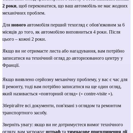
2 роки
, щоб переконатися, що ваш автомобіль не має жодних 
механічних проблем.
Для 
нового
 автомобіля перший техогляд є обов'язковим за 6 
місяців до того, як автомобілю виповниться 4 роки. Після 
цього – кожні 2 роки.
Якщо ви не отримаєте листа або нагадування, вам потрібно 
записатися на технічний огляд до 
авторизованого центру у 
Франції
.
Якщо виявлено серйозну механічну проблему, у вас є час для 
її ремонту, тоді вам потрібно записатися на ще один огляд, 
який називається «повторний огляд» (« contre-visite »).
Зберігайте всі документи, пов'язані з оглядом та ремонтом 
транспортного засобу.
Зверніть увагу: якщо ви не дотримуєтеся вимог технічного 
огляду, вам загрожує 
штраф
 та 
тимчасове призупинення дії 