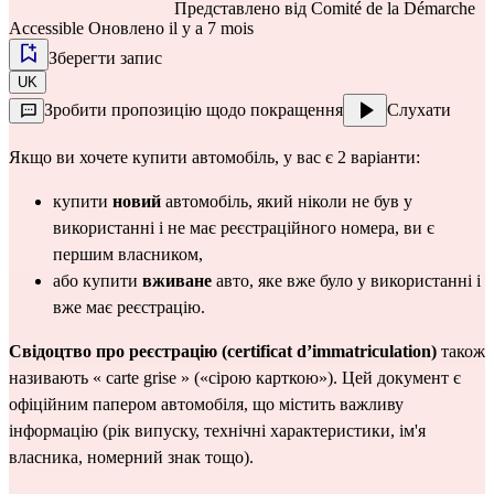
Представлено від
Comité de la Démarche
Accessible
Оновлено il y a 7 mois
Зберегти запис
UK
Зробити пропозицію щодо покращення
Слухати
Якщо ви хочете купити автомобіль, у вас є 2 варіанти:
купити 
новий
 автомобіль, який ніколи не був у 
використанні і не має реєстраційного номера, ви є 
першим власником,
або купити 
вживане
 авто, яке вже було у використанні і 
вже має реєстрацію.
Свідоцтво про реєстрацію (certificat d’immatriculation)
 також 
називають « carte grise » («сірою карткою»). Цей документ є 
офіційним папером автомобіля, що містить важливу 
інформацію (рік випуску, технічні характеристики, ім'я 
власника, номерний знак тощо).