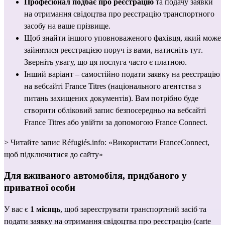
Професіонал подбає про реєстрацію
 та подачу заявки 
на отримання свідоцтва про реєстрацію транспортного 
засобу на ваше прізвище.
Щоб знайти іншого уповноваженого фахівця, який може 
зайнятися реєстрацією поруч із вами, 
натисніть тут
. 
Зверніть увагу, що ця послуга часто є платною.
Інший варіант – самостійно подати заявку на реєстрацію 
на вебсайті 
France Titres
 (національного агентства з 
питань захищених документів). Вам потрібно буде 
створити обліковий запис безпосередньо 
на вебсайті 
France Titres
 або увійти за допомогою France Connect.
> Читайте запис Réfugiés.info: 
«Використати FranceConnect, 
щоб підключитися до сайту»
Для вживаного автомобіля, придбаного у 
приватної особи
У вас є 
1 місяць
, щоб зареєструвати транспортний засіб та 
подати заявку на отримання свідоцтва про реєстрацію (carte 