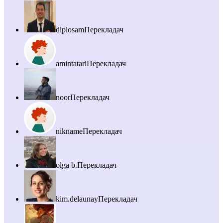
diplosam
Перекладач
amintatari
Перекладач
noor
Перекладач
nikname
Перекладач
olga b.
Перекладач
kim.delaunay
Перекладач