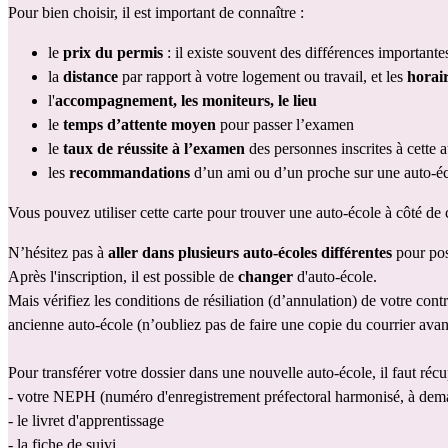
Pour bien choisir, il est important de connaître : 
le 
prix du permis
 : il existe souvent des différences importante
la
 distance 
par rapport à votre logement ou travail, et les 
horai
l'
accompagnement, les moniteurs, le lieu
le 
temps d’attente moyen
 pour passer l’examen
le 
taux de réussite à l’examen
 des personnes inscrites à cette a
les 
recommandations 
d’un ami ou d’un proche sur une auto-éc
Vous pouvez utiliser cette 
carte
 pour trouver une auto-école à côté de
N’hésitez pas à 
aller dans plusieurs auto-écoles différentes
 pour pos
Après l'inscription, il est possible de 
changer
 d'auto-école. 
Mais vérifiez les conditions de résiliation (d’annulation) de votre co
ancienne auto-école (n’oubliez pas de faire une copie du courrier avan
Pour transférer votre dossier dans une nouvelle auto-école, il faut récu
- votre NEPH (numéro d'enregistrement préfectoral harmonisé, à dema
- le livret d'apprentissage
- la fiche de suivi.