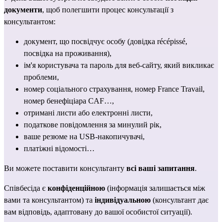
документи
, щоб полегшити процес консультації з 
консультантом:
документ, що посвідчує особу (довідка récépissé, 
посвідка на проживання
),
ім'я користувача та пароль для веб-сайту, який викликає 
проблеми,
номер соціального страхування
, номер France Travail, 
номер бенефіціара CAF…,
отримані листи або електронні листи,
податкове повідомлення
 за минулий рік,
ваше резюме на USB-накопичувачі,
платіжні відомості…
Ви можете поставити консультанту 
всі ваші запитання
.
Співбесіда є 
конфіденційною
 (інформація залишається між 
вами та консультантом) та 
індивідуальною
 (консультант дає 
вам відповідь, адаптовану до вашої особистої ситуації).