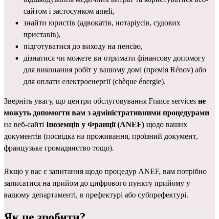
сайтом і застосунком ameli,
знайти юристів (адвокатів, нотаріусів, судових 
приставів),
підготуватися до виходу на пенсію,
дізнатися чи можете ви отримати фінансову допомогу 
для виконання робіт у вашому домі (премія Rénov) або 
для оплати електроенергії (chèque énergie).
Зверніть увагу, що центри обслуговування France services 
не 
можуть допомогти вам з адміністративними процедурами 
на веб-сайті 
Іноземців у Франції (ANEF)
 щодо ваших 
документів (
посвідка на проживання
, 
проїзний документ
, 
французьке громадянство
 тощо).
Якщо у вас є запитання щодо процедур ANEF, вам потрібно 
записатися на прийом до 
цифрового пункту прийому
 у 
вашому департаменті, в префектурі або субпрефектурі.
Як це зробити?