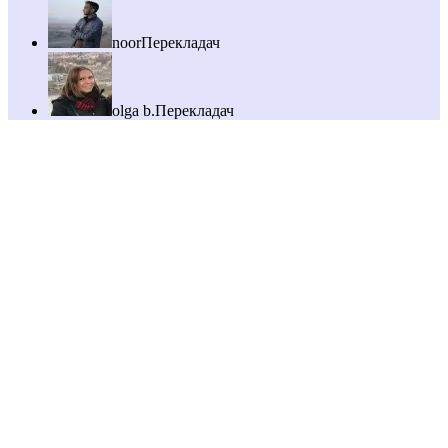
noor
Перекладач
olga b.
Перекладач