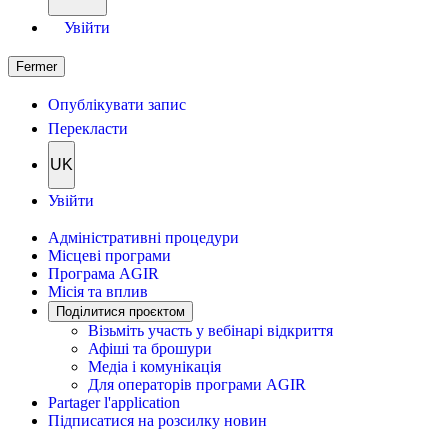
Увійти
Fermer
Опублікувати запис
Перекласти
UK
Увійти
Адміністративні процедури
Місцеві програми
Програма AGIR
Місія та вплив
Поділитися проєктом
Візьміть участь у вебінарі відкриття
Афіші та брошури
Медіа і комунікація
Для операторів програми AGIR
Partager l'application
Підписатися на розсилку новин