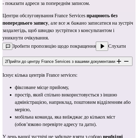
- показати адреси за попереднім записом.
Центри обслуговування France Services 
працюють без 
попереднього запису
, але все ж бажано записатися на зустріч 
заздалегідь, щоб швидко зустрітися з консультантом і 
уникнути очікування.
Зробити пропозицію щодо покращення
Слухати
2
Прийти до центру France Services з вашими документами
Існує кілька центрів France services:
фіксоване місце прийому,
простір, який спільно використовується з іншою 
адміністрацією, наприклад, поштовим відділенням або 
мерією,
мобільна команда, яка виїжджає до кількох міст 
(обов’язково перевірте адресу та дати).
У день вашої зустрічі не забудьте взяти з собою 
необхідні 