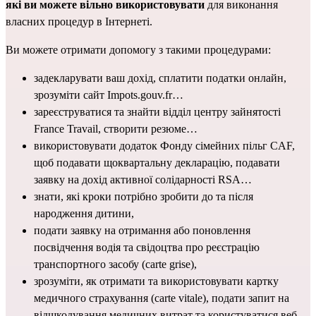
які ви можете вільно використовувати
 для виконання 
власних процедур в Інтернеті.
Ви можете отримати допомогу з такими процедурами:
задекларувати ваш дохід, сплатити податки онлайн, 
зрозуміти сайт Impots.gouv.fr…
зареєструватися та знайти відділ центру зайнятості 
France Travail, створити резюме…
використовувати додаток Фонду сімейних пільг CAF, 
щоб подавати щоквартальну декларацію, подавати 
заявку на дохід активної солідарності RSA…
знати, які кроки потрібно зробити до та після 
народження дитини,
подати заявку на отримання або поновлення 
посвідчення водія та свідоцтва про реєстрацію 
транспортного засобу (carte grise),
зрозуміти, як отримати та використовувати картку 
медичного страхування (carte vitale), подати запит на 
відшкодування медичних витрат та користуватися веб-