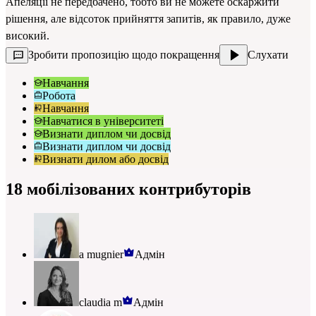
Апеляції не передбачено, тобто ви не можете оскаржити
рішення, але відсоток прийняття запитів, як правило, дуже
високий.
Зробити пропозицію щодо покращення
Слухати
Навчання
Робота
Навчання
Навчатися в університеті
Визнати диплом чи досвід
Визнати диплом чи досвід
Визнати дилом або досвід
18 мобілізованих контрибуторів
a mugnier
Адмін
claudia m
Адмін