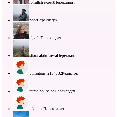
rohullah expert
Перекладач
noor
Перекладач
olga b.
Перекладач
sitora abdullaeva
Перекладач
utilisateur_2134382
Редактор
fatma bouhejba
Перекладач
nikname
Перекладач