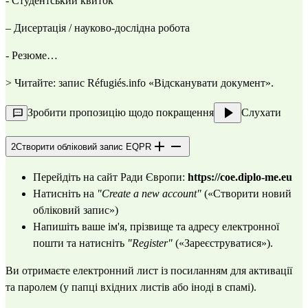
- Студентський квиток
– Дисертація / науково-дослідна робота
- Резюме…
> Читайте: запис Réfugiés.info
«Відсканувати документ»
.
Зробити пропозицію щодо покращення
Слухати
2
Створити обліковий запис EQPR
Перейдіть на сайт Ради Європи:
https://coe.diplo-me.eu
Натисніть на
"Create a new account"
(«Створити новий
обліковий запис»)
Напишіть ваше ім'я, прізвище та адресу електронної
пошти та натисніть
"Register"
(«Зареєструватися»).
Ви отримаєте електронний лист із посиланням для активації
та паролем (у папці вхідних листів або іноді в спамі).