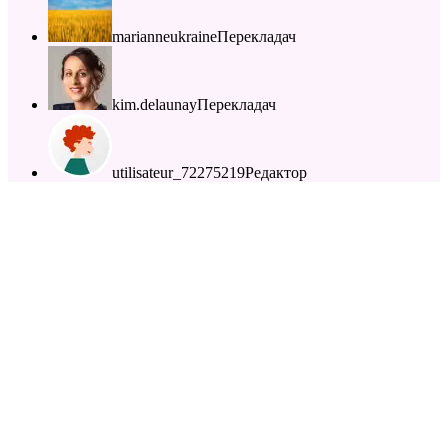
marianneukraine
Перекладач
kim.delaunay
Перекладач
utilisateur_72275219
Редактор