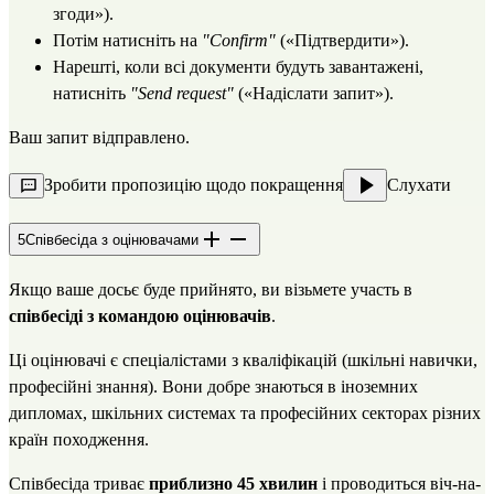
згоди»).
Потім натисніть на
"Confirm"
(«Підтвердити»).
Нарешті, коли всі документи будуть завантажені,
натисніть
"Send request"
(«Надіслати запит»).
Ваш запит відправлено.
Зробити пропозицію щодо покращення
Слухати
5
Співбесіда з оцінювачами
Якщо ваше досьє буде прийнято, ви візьмете участь в
співбесіді з командою оцінювачів
.
Ці оцінювачі є спеціалістами з кваліфікацій (шкільні навички,
професійні знання). Вони добре знаються в іноземних
дипломах, шкільних системах та професійних секторах різних
країн походження.
Співбесіда триває
приблизно 45 хвилин
і проводиться віч-на-