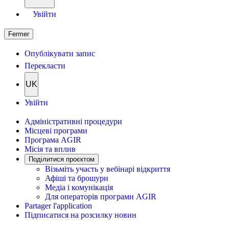
Увійти
Fermer
Опублікувати запис
Перекласти
UK
Увійти
Адміністративні процедури
Місцеві програми
Програма AGIR
Місія та вплив
Поділитися проєктом
Візьміть участь у вебінарі відкриття
Афіші та брошури
Медіа і комунікація
Для операторів програми AGIR
Partager l'application
Підписатися на розсилку новин