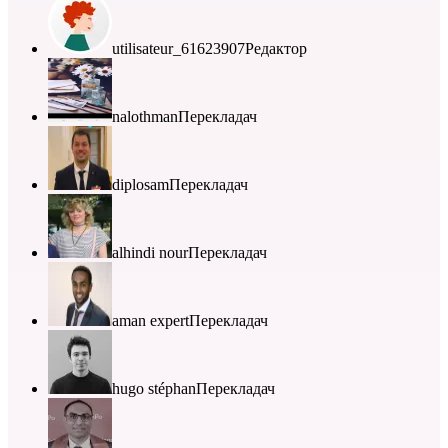
utilisateur_61623907
Редактор
nalothman
Перекладач
diplosam
Перекладач
alhindi nour
Перекладач
aman expert
Перекладач
hugo stéphan
Перекладач