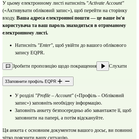
У цьому електронному листі натисніть "
Activate Account"
(«Активувати обліковий запис»), щоб перейти на сторінку
входу.
Ваша адреса електронної пошти — це ваше ім'я
користувача та ваш пароль знаходиться в отриманому
електронному листі.
Натисніть
"Enter"
, щоб увійти до вашого облікового
запису EQPR.
Зробити пропозицію щодо покращення
Слухати
3
Заповнити профіль EQPR
У розділі
"Profile – Account"
(«Профіль – Обліковий
запис») заповніть необхідну інформацію.
Заповніть анкету безпосередньо або завантажте її, щоб
заповнити на папері, а потім відскануйте.
Ця анкета є основним документом вашого досьє, ви повинні
чітко пояснити вашу ситуацію.