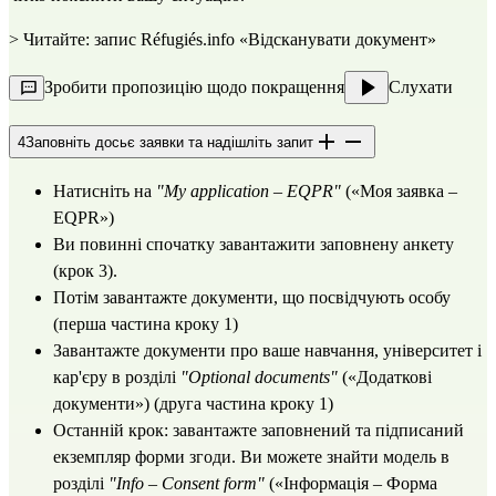
> Читайте: запис Réfugiés.info
«Відсканувати документ»
Зробити пропозицію щодо покращення
Слухати
4
Заповніть досьє заявки та надішліть запит
Натисніть на
"My application – EQPR"
(«Моя заявка –
EQPR»)
Ви повинні спочатку завантажити заповнену анкету
(крок 3).
Потім завантажте документи, що посвідчують особу
(перша частина кроку 1)
Завантажте документи про ваше навчання, університет і
кар'єру в розділі
"Optional documents"
(«Додаткові
документи») (друга частина кроку 1)
Останній крок: завантажте заповнений та підписаний
екземпляр форми згоди. Ви можете знайти модель в
розділі
"Info – Consent form"
(«Інформація – Форма