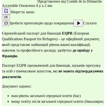
Представлено від
Comité de la Démarche
Accessible
Оновлено il y a 2 ans
Зберегти запис
UK
Зробити пропозицію щодо покращення
Слухати
Європейський паспорт для біженців
EQPR
(European
Qualifications Passport for Refugees) – це офіційний документ,
який представляє найвищий рівень вашої кваліфікації,
навичок та професійного досвіду, здобутих
до приїзду у
Францію
.
Паспорт EQPR призначений для біженців, шукачів притулку
та осіб з тимчасовим захистом, які
не мають підтверджуючих
документів
.
Документ оцінює:
ваш рівень загальної середньої освіти (bac)
вищу освіту після загальної середньої освіти (бакалаврат,