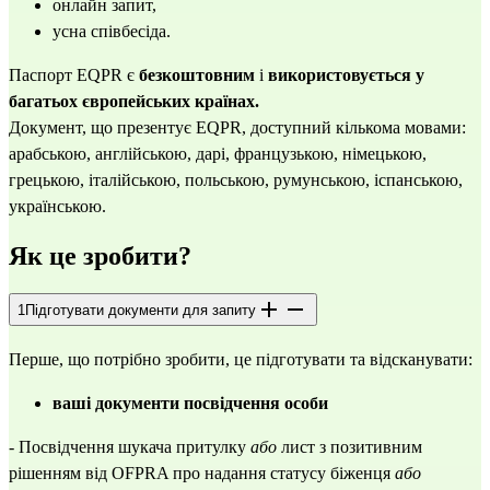
онлайн запит,
усна співбесіда.
Паспорт EQPR є
безкоштовним
і
використовується у
багатьох європейських країнах.
Документ, що презентує EQPR, доступний кількома мовами:
арабською
,
англійською
,
дарі
,
французькою
,
німецькою
,
грецькою
,
італійською
,
польською
,
румунською
,
іспанською
,
українською
.
Як це зробити?
1
Підготувати документи для запиту
Перше, що потрібно зробити, це підготувати та відсканувати:
ваші документи посвідчення особи
- Посвідчення шукача притулку
або
лист з позитивним
рішенням від OFPRA про надання статусу біженця
або