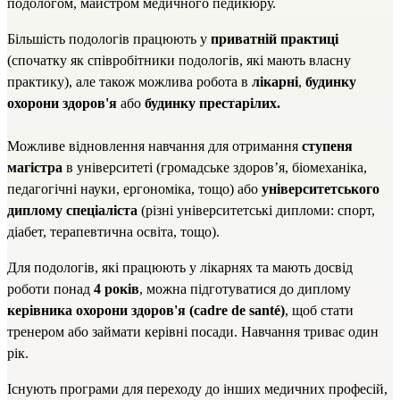
подологом, майстром медичного педикюру.
Більшість подологів працюють у
приватній практиці
(спочатку як співробітники подологів, які мають власну
практику), але також можлива робота в
лікарні
,
будинку
охорони здоров'я
або
будинку престарілих.
Можливе відновлення навчання для отримання
ступеня
магістра
в університеті (громадське здоров’я, біомеханіка,
педагогічні науки, ергономіка, тощо) або
університетського
диплому спеціаліста
(різні університетські дипломи: спорт,
діабет, терапевтична освіта, тощо).
Для подологів, які працюють у лікарнях та мають досвід
роботи понад
4 років
, можна підготуватися до диплому
керівника охорони здоров'я (cadre de santé)
, щоб стати
тренером
або займати керівні посади. Навчання триває один
рік.
Існують програми для переходу до інших медичних професій,