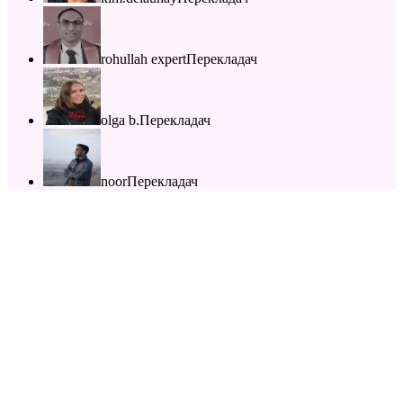
rohullah expert
Перекладач
olga b.
Перекладач
noor
Перекладач