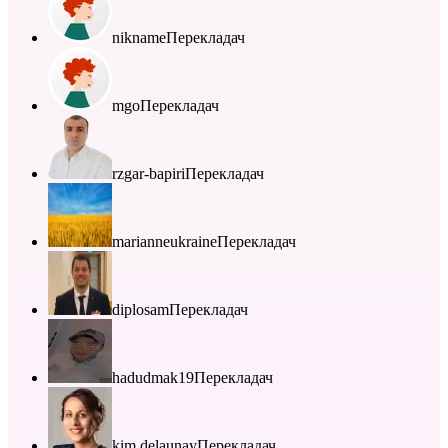
nikname
Перекладач
mgo
Перекладач
rzgar-bapiri
Перекладач
marianneukraine
Перекладач
diplosam
Перекладач
hadudmak19
Перекладач
kim.delaunay
Перекладач