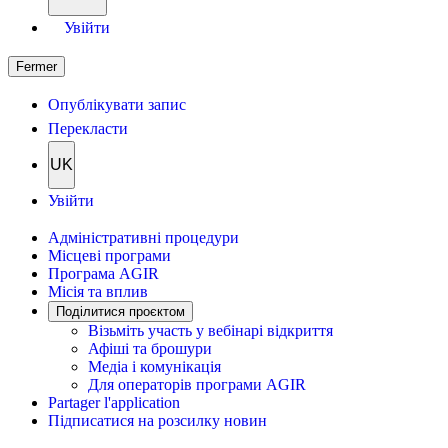
Увійти
Fermer
Опублікувати запис
Перекласти
UK
Увійти
Адміністративні процедури
Місцеві програми
Програма AGIR
Місія та вплив
Поділитися проєктом
Візьміть участь у вебінарі відкриття
Афіші та брошури
Медіа і комунікація
Для операторів програми AGIR
Partager l'application
Підписатися на розсилку новин