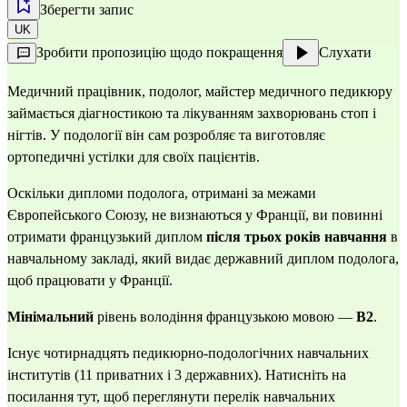
Зберегти запис
UK
Зробити пропозицію щодо покращення
Слухати
Медичний працівник, подолог, майстер медичного педикюру
займається діагностикою та лікуванням захворювань стоп і
нігтів. У подології він сам розробляє та виготовляє
ортопедичні устілки для своїх пацієнтів.
Оскільки дипломи подолога, отримані за межами
Європейського Союзу, не визнаються у Франції, ви повинні
отримати французький диплом
після трьох років навчання
в
навчальному закладі, який видає державний диплом подолога,
щоб працювати у Франції.
Мінімальний
рівень володіння французькою мовою —
B2
.
Існує чотирнадцять педикюрно-подологічних навчальних
інститутів (11 приватних і 3 державних).
Натисніть на
посилання тут
, щоб переглянути перелік навчальних