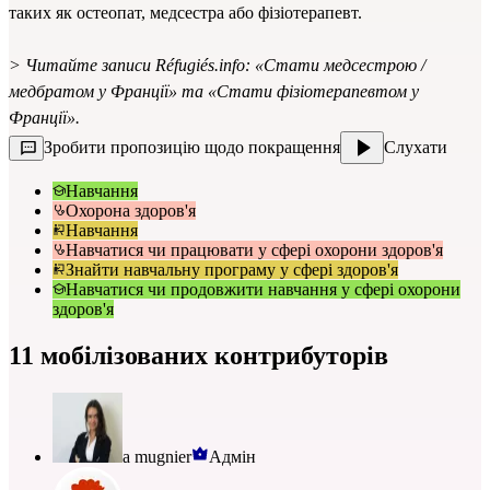
таких як остеопат, медсестра або фізіотерапевт.
> Читайте записи Réfugiés.info:
«Стати медсестрою /
медбратом у Франції»
та
«Стати фізіотерапевтом у
Франції».
Зробити пропозицію щодо покращення
Слухати
Навчання
Охорона здоров'я
Навчання
Навчатися чи працювати у сфері охорони здоров'я
Знайти навчальну програму у сфері здоров'я
Навчатися чи продовжити навчання у сфері охорони
здоров'я
11 мобілізованих контрибуторів
a mugnier
Адмін